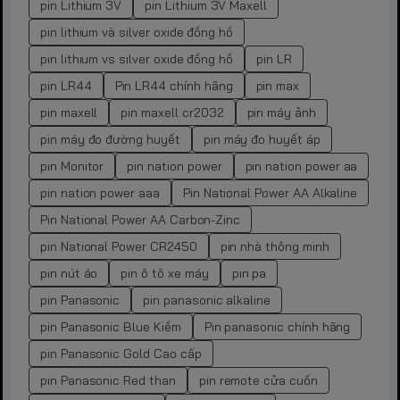
pin Lithium 3V
pin Lithium 3V Maxell
pin lithium và silver oxide đồng hồ
pin lithium vs silver oxide đồng hồ
pin LR
pin LR44
Pin LR44 chính hãng
pin max
pin maxell
pin maxell cr2032
pin máy ảnh
pin máy đo đường huyết
pin máy đo huyết áp
pin Monitor
pin nation power
pin nation power aa
pin nation power aaa
Pin National Power AA Alkaline
Pin National Power AA Carbon-Zinc
pin National Power CR2450
pin nhà thông minh
pin nút áo
pin ô tô xe máy
pin pa
pin Panasonic
pin panasonic alkaline
pin Panasonic Blue Kiềm
Pin panasonic chính hãng
pin Panasonic Gold Cao cấp
pin Panasonic Red than
pin remote cửa cuốn