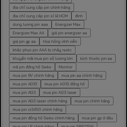
địa chỉ cung cấp pin chính hãng
địa chỉ cung cấp pin sỉ lẻ HCM
đình
dung lượng pin aaa
Energizer Max
Energizer Max AA
giá pin energizer aa
giá pin gp aa
Hoa hồng vĩnh viễn
khắc phục pin AAA bị chảy nước
khuyến mãi mua pin số lượng lớn
kích thước pin aa
mã pin đồng hồ Seiko
Monitor
mua pin 9V chính hãng
mua pin aa chính hãng
mua pin AG10
mua pin AG10 đồng hồ
mua pin AG3
mua pin AG3 laser
mua pin AG3 laser chính hãng
mua pin chính hãng
mua pin cr2450 chính hãng
mua pin đồng hồ Seiko chính hãng
mua pin gp ở đâu
mua pin LR chính hãng
mua pin SR621SW