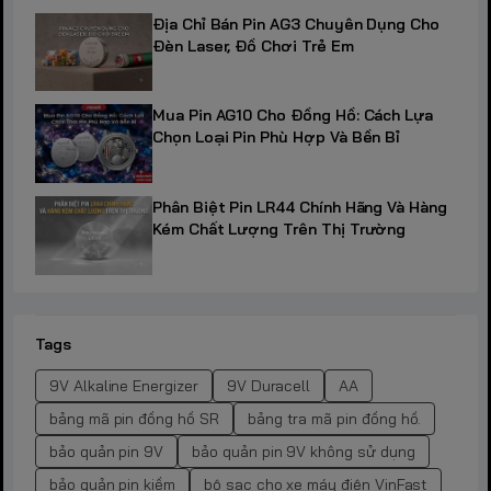
Địa Chỉ Bán Pin AG3 Chuyên Dụng Cho
Đèn Laser, Đồ Chơi Trẻ Em
Mua Pin AG10 Cho Đồng Hồ: Cách Lựa
Chọn Loại Pin Phù Hợp Và Bền Bỉ
Phân Biệt Pin LR44 Chính Hãng Và Hàng
Kém Chất Lượng Trên Thị Trường
Tags
9V Alkaline Energizer
9V Duracell
AA
bảng mã pin đồng hồ SR
bảng tra mã pin đồng hồ.
bảo quản pin 9V
bảo quản pin 9V không sử dụng
bảo quản pin kiềm
bộ sạc cho xe máy điện VinFast