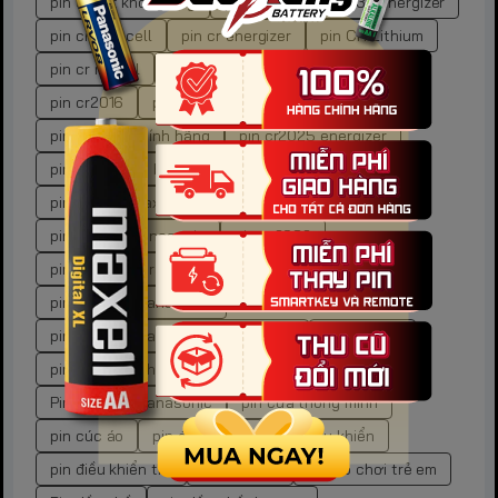
pin chuột không dây
pin cr
pin cr 2032 energizer
pin cr duracell
pin cr energizer
pin CR Lithium
pin cr maxell
pin cr panasonic
pin cr1632
pin cr2016
pin cr2023
Pin CR2025
pin cr2025 chính hãng
pin cr2025 energizer
pin cr2025 gp battery
pin cr2025 lithium
pin cr2025 maxell
pin cr2025 nation power
pin cr2025 panasonic
pin cr2032
pin cr2032 duracell
pin cr2032 maxell
pin CR2032 Panasonic
pin CR2032 Panasonic chính hãng
pin cr2450
pin CR2450 chính hãng
pin CR2450 Maxell
Pin CR2450 Panasonic
pin cửa thông minh
pin cúc áo
pin điện thoại
pin điều khiển
pin điều khiển tivi
pin đồ chơi
pin đồ chơi trẻ em