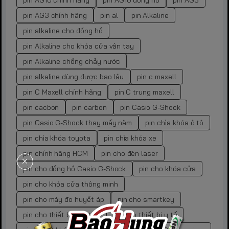
pin AG10 chính hãng
pin AG10 đồng hồ
pin AG3
pin AG3 chính hãng
pin al
pin Alkaline
pin alkaline cho đồng hồ
pin Alkaline cho khóa cửa vân tay
pin Alkaline chống chảy nước
pin alkaline dùng được bao lâu
pin c maxell
pin C Maxell chính hãng
pin C trung maxell
pin cacbon
pin carbon
pin Casio G-Shock
pin Casio G-Shock thay mấy năm
pin chìa khóa ô tô
pin chìa khóa toyota
pin chìa khóa xe
pin chính hãng HCM
pin cho đèn laser
pin cho đồng hồ Casio G-Shock
pin cho khóa cửa
pin cho khóa cửa thông minh
pin cho máy đo huyết áp
pin cho smartkey
pin cho thiết bị đeo tay
pin cho thiết bị y tế