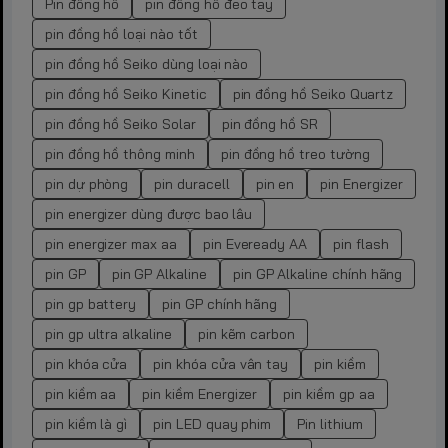
Pin đồng hồ
pin đồng hồ đeo tay
pin đồng hồ loại nào tốt
pin đồng hồ Seiko dùng loại nào
pin đồng hồ Seiko Kinetic
pin đồng hồ Seiko Quartz
pin đồng hồ Seiko Solar
pin đồng hồ SR
pin đồng hồ thông minh
pin đồng hồ treo tường
pin dự phòng
pin duracell
pin en
pin Energizer
pin energizer dùng được bao lâu
pin energizer max aa
pin Eveready AA
pin flash
pin GP
pin GP Alkaline
pin GP Alkaline chính hãng
pin gp battery
pin GP chính hãng
pin gp ultra alkaline
pin kẽm carbon
pin khóa cửa
pin khóa cửa vân tay
pin kiềm
pin kiềm aa
pin kiềm Energizer
pin kiềm gp aa
pin kiềm là gì
pin LED quay phim
Pin lithium