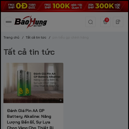
0
Trang chủ
/
Tất cả tin tức
/
pin tiểu gp chính hãng
Tất cả tin tức
Đánh Giá Pin AA GP
Battery Alkaline: Năng
Lượng Bền Bỉ, Sự Lựa
Chọn Vàng Cho Thiết Bị