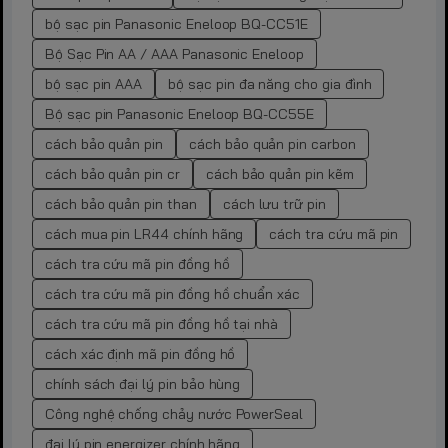
bộ sạc pin Panasonic Eneloop BQ-CC51E
Bộ Sạc Pin AA / AAA Panasonic Eneloop
bộ sạc pin AAA
bộ sạc pin đa năng cho gia đình
Bộ sạc pin Panasonic Eneloop BQ-CC55E
cách bảo quản pin
cách bảo quản pin carbon
cách bảo quản pin cr
cách bảo quản pin kẽm
cách bảo quản pin than
cách lưu trữ pin
cách mua pin LR44 chính hãng
cách tra cứu mã pin
cách tra cứu mã pin đồng hồ
cách tra cứu mã pin đồng hồ chuẩn xác
cách tra cứu mã pin đồng hồ tại nhà
cách xác định mã pin đồng hồ
chính sách đại lý pin bảo hùng
Công nghệ chống chảy nước PowerSeal
đại lý pin energizer chính hãng