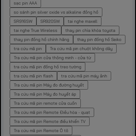
sạc pin AAA
so sánh pin silver oxide vs alkaline đồng hồ
SR916SW
SR920SW
tai nghe maxell
tai nghe True Wireless
thay pin chìa khóa toyota
thay pin đồng hồ chính hãng
thay pin đồng hồ Seiko
tra cứu mã pin
Tra cứu mã pin chuột không dây
Tra cứu mã pin cửa thông minh - cửa từ
tra cứu mã pin đồng hồ treo tường
tra cứu mã pin flash
tra cứu mã pin máy ảnh
Tra cứu mã pin Máy đo đường huyết
Tra cứu mã pin Máy đo huyết áp
Tra cứu mã pin remote cửa cuốn
Tra cứu mã pin Remote Điều hòa - quạt
Tra cứu mã pin Remote điều khiển TV
Tra cứu mã pin Remote Ô tô