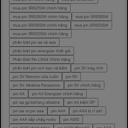
mua pin SR621SW chính hãng
mua pin SR626SW chính hãng
mua pin SR916SW
mua pin SR916SW chính hãng
mua pin SR920SW
mua pin SR920SW chính hãng
phân biệt pin aa và aaa
phân biệt pin energizer thật giả
Phân Biệt Pin LR44 Chính Hãng
phân biệt pin oxit bạc và kiềm
pin 3V máy tính
pin 3V Remote cửa cuốn
pin 9V
pin 9V Alkaline Panasonic
pin 9V chính hãng
pin AA
pin AA Energizer chính hãng
pin aa gp battery alkaline
pin AA kiềm GP
pin aa vs pin aaa
pin AAA
pin AAA bị rỉ sét
pin AAA sắp chảy nước
pin AG10