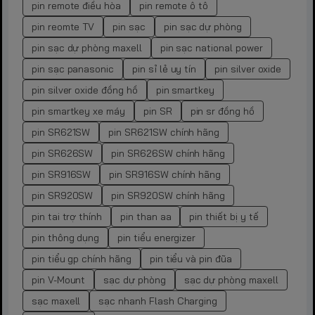
pin remote điều hòa
pin remote ô tô
pin reomte TV
pin sạc
pin sạc dự phòng
pin sạc dự phòng maxell
pin sạc national power
pin sạc panasonic
pin sỉ lẻ uy tín
pin silver oxide
pin silver oxide đồng hồ
pin smartkey
pin smartkey xe máy
pin SR
pin sr đồng hồ
pin SR621SW
pin SR621SW chính hãng
pin SR626SW
pin SR626SW chính hãng
pin SR916SW
pin SR916SW chính hãng
pin SR920SW
pin SR920SW chính hãng
pin tai trợ thính
pin than aa
pin thiết bị y tế
pin thông dụng
pin tiểu energizer
pin tiểu gp chính hãng
pin tiểu và pin đũa
pin V-Mount
sạc dự phòng
sạc dự phòng maxell
sạc maxell
sạc nhanh Flash Charging