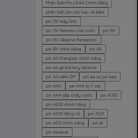
Phân Biệt Pin LR44 Chính Hãng
phân biệt pin oxit bạc và kiềm
pin 3V máy tính
pin 3V Remote cửa cuốn
pin 9V
pin 9V Alkaline Panasonic
pin 9V chính hãng
pin AA
pin AA Energizer chính hãng
pin aa gp battery alkaline
pin AA kiềm GP
pin aa vs pin aaa
pin AAA
pin AAA bị rỉ sét
pin AAA sắp chảy nước
pin AG10
pin AG10 chính hãng
pin AG10 đồng hồ
pin AG3
pin AG3 chính hãng
pin al
pin Alkaline