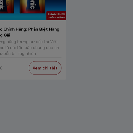
c Chính Hãng: Phân Biệt Hàng
g Giả
ờng năng lượng sơ cấp tại Việt
ic là cái tên bảo chứng cho ch
 bền bỉ. Tuy nhiên,...
26
Xem chi tiết