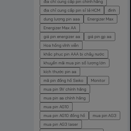
địa chỉ cung cấp pin chính hãng
địa chỉ cung cấp pin sỉ lẻ HCM
đình
dung lượng pin aaa
Energizer Max
Energizer Max AA
giá pin energizer aa
giá pin gp aa
Hoa hồng vĩnh viễn
khắc phục pin AAA bị chảy nước
khuyến mãi mua pin số lượng lớn
kích thước pin aa
mã pin đồng hồ Seiko
Monitor
mua pin 9V chính hãng
mua pin aa chính hãng
mua pin AG10
mua pin AG10 đồng hồ
mua pin AG3
mua pin AG3 laser