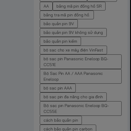
AA
bảng mã pin đồng hồ SR
bảng tra mã pin đồng hồ.
bảo quản pin 9V
bảo quản pin 9V không sử dụng
bảo quản pin kiềm
bộ sạc cho xe máy điện VinFast
bộ sạc pin Panasonic Eneloop BQ-
CC51E
Bộ Sạc Pin AA / AAA Panasonic
Eneloop
bộ sạc pin AAA
bộ sạc pin đa năng cho gia đình
Bộ sạc pin Panasonic Eneloop BQ-
CC55E
cách bảo quản pin
cách bảo quản pin carbon