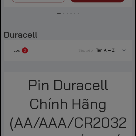
Duracell
Lọc
0
Sắp xếp
Pin Duracell
Chính Hãng
(AA/AAA/CR2032