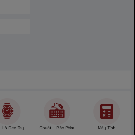
 Hồ Đeo Tay
Chuột + Bàn Phím
Máy Tính