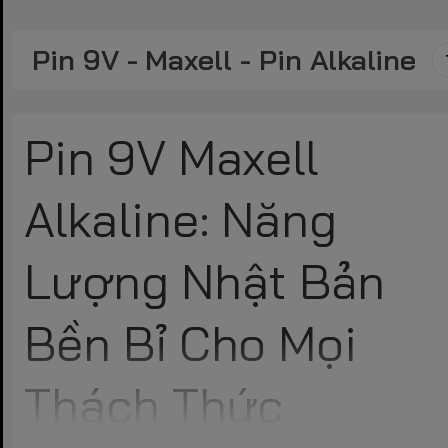
Pin 9V - Maxell - Pin Alkaline
Pin 9V Maxell
Alkaline: Năng
Lượng Nhật Bản
Bền Bỉ Cho Mọi
Thách Thức
Trong thị trường năng lượng di động tại Việt Nam, Maxell từ lâu đã trở thành cái tên b