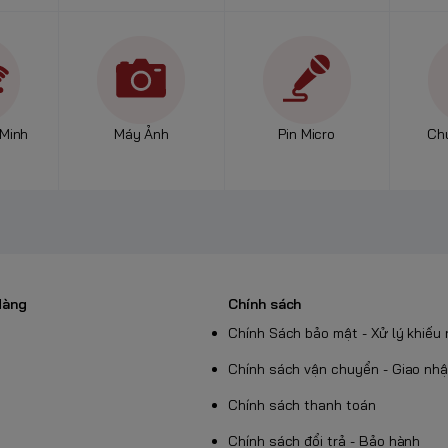
n
Minh
Máy Ảnh
Pin Micro
Ch
 Bí mật
ng
Hàng
Chính sách
iều
 phồng
Chính Sách bảo mật - Xử lý khiếu 
độ
Chính sách vận chuyển - Giao nh
Chính sách thanh toán
Chính sách đổi trả - Bảo hành
ăng