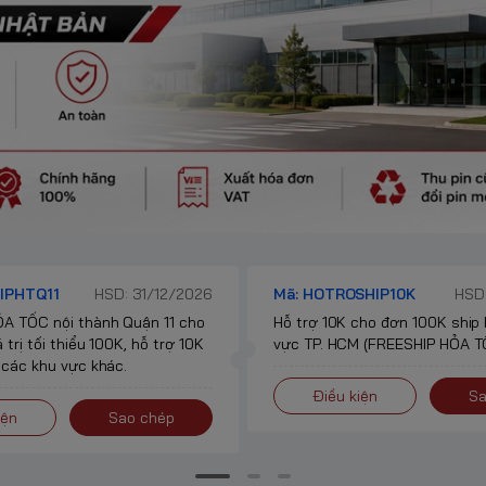
IPHTQ11
HSD: 31/12/2026
Mã: HOTROSHIP10K
HSD:
A TỐC nội thành Quận 11 cho
Hỗ trợ 10K cho đơn 100K ship
 trị tối thiểu 100K, hỗ trợ 10K
vực TP. HCM (FREESHIP HỎA TỐ
 các khu vực khác.
Điều kiện
Sa
iện
Sao chép