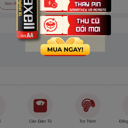
Xem thêm
(pin
hệ
ầu của
h
/
c nối
an
ế
Cân Điện Tử
Trợ Thính
Đồng