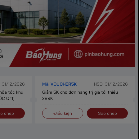
 31/12/2026
Mã: VOUCHER5K
HSD: 31/12/2026
 hỏa tốc khu
Giảm 5K cho đơn hàng trị giá tối thiểu
C Q.11)
299K
o chép
Điều kiện
Sao chép