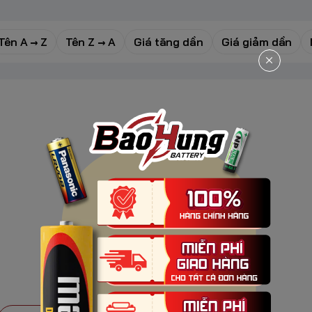
Tên A → Z
Tên Z → A
Giá tăng dần
Giá giảm dần
ảo