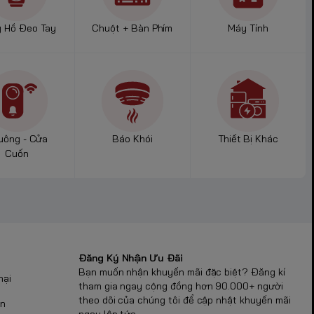
 Hồ Đeo Tay
Chuột + Bàn Phím
Máy Tính
ung cấp đường
úp máy trợ
i tại Pin Bảo
uông - Cửa
Báo Khói
Thiết Bị Khác
áp sát vào
Cuốn
Quy
 chuẩn hóa hệ
 chiến lược:
Đăng Ký Nhận Ưu Đãi
Bạn muốn nhận khuyến mãi đặc biệt? Đăng kí
nại
tham gia ngay cộng đồng hơn 90.000+ người
theo dõi của chúng tôi để cập nhật khuyến mãi
ận