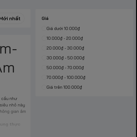
Mới nhất
Giá
Giá dưới 10.000₫
10.000₫ - 20.000₫
ẽm-
20.000₫ - 30.000₫
30.000₫ - 50.000₫
 Âm
50.000₫ - 70.000₫
70.000₫ - 100.000₫
Giá trên 100.000₫
n cầu như
 siêu nhỏ này
không gian âm
rung thực
g thiết bị