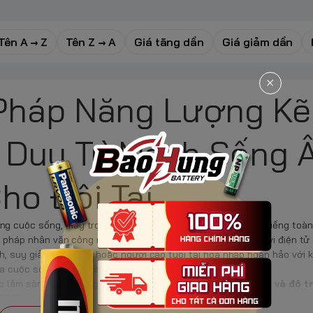
Tên A → Z
Tên Z → A
Giá tăng dần
Giá giảm dần
i Pháp Năng Lượng K
 Duy Trì Mạch Sống
ho Đôi Tai
ng cuộc sống, máy trợ thính (đến từ các thương hiệu danh tiếng toà
ải pháp nhân văn công nghệ cao không thể thay thế. Thiết bị vi điện tử
nh, suy giảm thính lực hoặc người cao tuổi tái hòa nhập hoàn hảo với 
ủa cuộc sống hằng ngày.
c lâm sàng (
$Audiology$
):
Độ nhạy bén của micro thu âm và độ t
99% vào chất lượng viên pin nuôi nguồn.
Không giống như các dòn