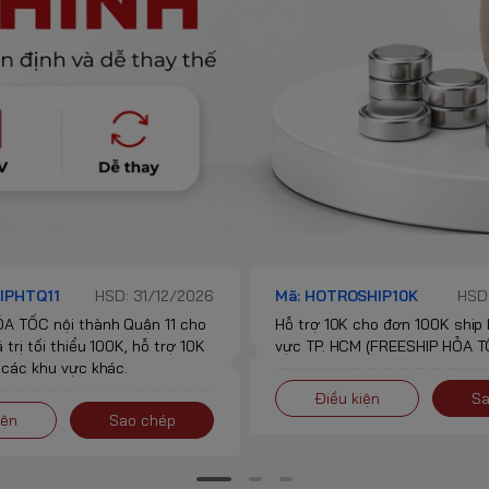
IPHTQ11
HSD: 31/12/2026
Mã: HOTROSHIP10K
HSD:
A TỐC nội thành Quận 11 cho
Hỗ trợ 10K cho đơn 100K ship
 trị tối thiểu 100K, hỗ trợ 10K
vực TP. HCM (FREESHIP HỎA TỐ
 các khu vực khác.
Điều kiện
Sa
iện
Sao chép