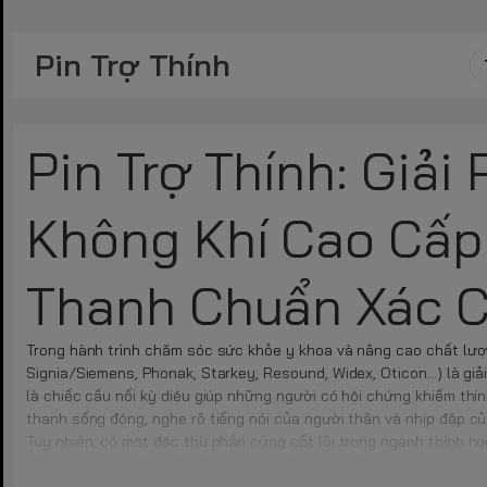
Pin Trợ Thính
Pin Trợ Thính: Giả
Không Khí Cao Cấp
Thanh Chuẩn Xác C
Trong hành trình chăm sóc sức khỏe y khoa và nâng cao chất lượ
Signia/Siemens, Phonak, Starkey, Resound, Widex, Oticon...) là gi
là chiếc cầu nối kỳ diệu giúp những người có hội chứng khiếm thí
thanh sống động, nghe rõ tiếng nói của người thân và nhịp đập c
Tuy nhiên, có một đặc thù phần cứng cốt lõi trong ngành thính họ
của mạch khuếch đại âm thanh kỹ thuật số phụ thuộc tới 