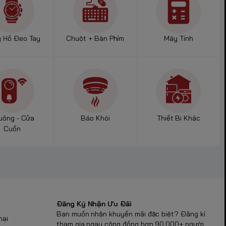
 bọc kín cứng
 Hồ Đeo Tay
Chuột + Bàn Phím
Máy Tính
hời gian dài.
ớn tại Pin Bảo
ional
uông - Cửa
Báo Khói
Thiết Bị Khác
Cuốn
bị rè hay mất
Đăng Ký Nhận Ưu Đãi
Bạn muốn nhận khuyến mãi đặc biệt? Đăng kí
nại
tham gia ngay cộng đồng hơn 90.000+ người