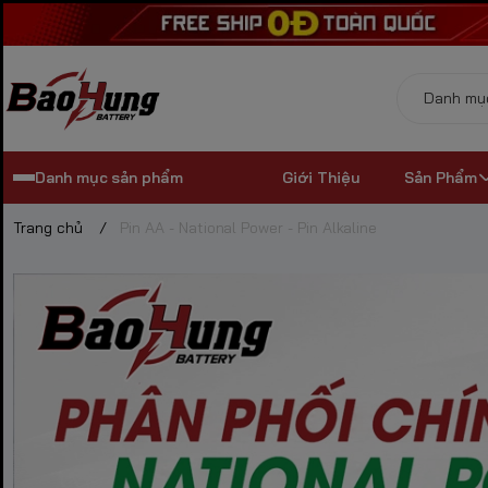
Danh mục sản phẩm
Giới Thiệu
Sản Phẩm
Trang chủ
/
Pin AA - National Power - Pin Alkaline