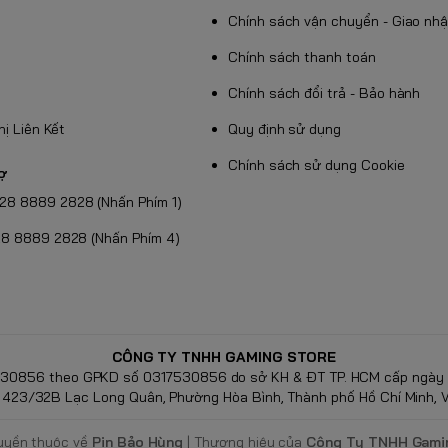
Chính sách vận chuyển - Giao nh
uãng, giúp công việc của bạn luôn trôi chảy.
èn cực nhanh cho các nhiếp ảnh gia chuyên nghiệp.
Chính sách thanh toán
ới thời gian sử dụng lên đến 12-15 tháng.
Chính sách đổi trả - Bảo hành
Thị Liên Kết
Quy định sử dụng
 hoạt động chuẩn xác, cho kết quả đo tin cậy.
chuyến dã ngoại ban đêm.
Chính sách sử dụng Cookie
rợ
h: Pin AA Alkaline vs P
028 8889 2828 (Nhấn Phím 1)
028 8889 2828 (Nhấn Phím 4)
xem bảng so sánh thực tế của chúng tôi:
AA Carbon (Pin Than)
 (~800 - 1.000 mAh)
h hết, sụt áp liên tục
CÔNG TY TNHH GAMING STORE
 rỉ axit gây hỏng lò xo thiết bị
530856 theo GPKD số 0317530856 do sở KH & ĐT TP. HCM cấp ngày 
kém và tiềm ẩn rủi ro hỏng máy
: 423/32B Lạc Long Quân, Phường Hòa Bình, Thành phố Hồ Chí Minh, 
3 năm
uyền thuộc về
Pin Bảo Hùng
| Thương hiệu của
Công Ty TNHH Gami