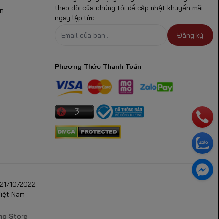
theo dõi của chúng tôi để cập nhật khuyến mãi
ận
ngay lập tức
Đăng ký
Phương Thức Thanh Toán
in AA
21/10/2022
Việt Nam
ng Store