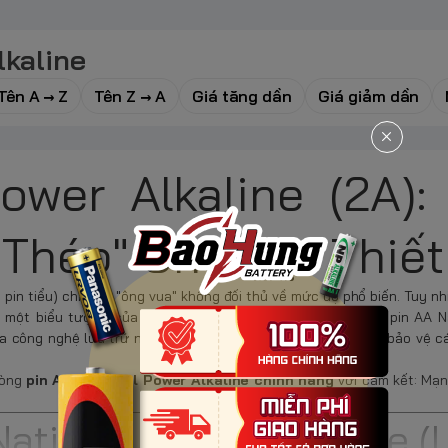
lkaline
Tên A → Z
Tên Z → A
Giá tăng dần
Giá giảm dần
wer Alkaline (2A): 
Thép" Cho Mọi Thiết
, pin tiểu) chính là "ông vua" không đối thủ về mức độ phổ biến. Tuy nh
 một biểu tượng của sức mạnh công nghiệp bền bỉ. Dòng pin AA N
a công nghệ lưu trữ năng lượng tiên tiến, được thiết kế để bảo vệ cá
dòng
pin AA National Power Alkaline chính hãng
với cam kết: Mạn
National Power Alkaline (