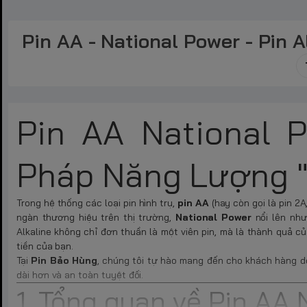
Pin AA - National Power - Pin A
Pin AA National Po
Pháp Năng Lượng "
Trong hệ thống các loại pin hình trụ,
pin AA
(hay còn gọi là pin 2A
ngàn thương hiệu trên thị trường,
National Power
nổi lên như
Alkaline không chỉ đơn thuần là một viên pin, mà là thành quả củ
tiền của bạn.
Tại
Pin Bảo Hùng
, chúng tôi tự hào mang đến cho khách hàng 
dài hơn và an toàn tuyệt đối.
1. Tổng quan về Pin AA 