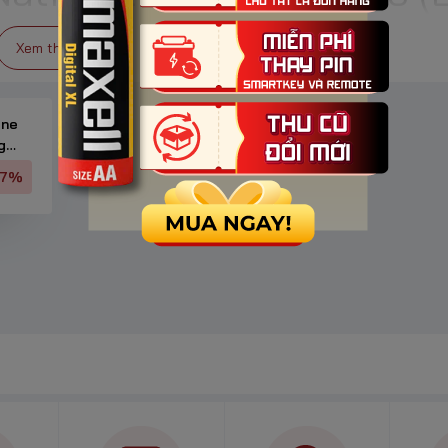
 thích với 90% thiết bị điện tử gia dụng và văn phòng. Thương hiệu 
àn toàn các dòng pin kẽm-carbon lỗi thời.
Xem thêm
ine
g
27%
(
$Cd$
).
).
 nên sức mạnh của Nat
h luôn yêu cầu
Pin AA National Power
tại
Pin Bảo Hùng
? Bí mật n
-Density Zinc)
 siêu nhỏ. Việc nén bột kẽm ở áp suất cực lớn giúp tăng diện tích b
hi thiết bị yêu cầu công suất cao đột ngột.