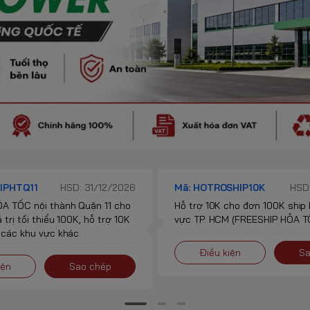
IPHTQ11
HSD: 31/12/2026
Mã: HOTROSHIP10K
HSD:
A TỐC nội thành Quận 11 cho
Hỗ trợ 10K cho đơn 100K ship
 trị tối thiểu 100K, hỗ trợ 10K
vực TP. HCM (FREESHIP HỎA TỐ
 các khu vực khác.
Điều kiện
Sa
iện
Sao chép