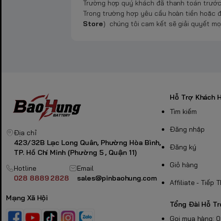
Trường hợp quý khách đã thanh toán trước
Trong trường hợp yêu cầu hoàn tiền hoặc đ
Store
)
chúng tôi cam kết sẽ giải quyết mọ
Hỗ Trợ Khách 
Tìm kiếm
Đăng nhập
Địa chỉ
423/32B Lạc Long Quân, Phường Hòa Bình,
Đăng ký
TP. Hồ Chí Minh (Phường 5 , Quận 11)
Giỏ hàng
Hotline
Email
028 8889 2828
sales@pinbaohung.com
Affiliate - Tiếp 
Mạng Xã Hội
Tổng Đài Hỗ T
Gọi mua hàng: 