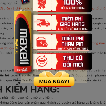
gày nghỉ lễ.
đầy đủ và chính xác các chứng từ liên quan đến hàng hóa cho tổ chức
n sàng trước khi vận chuyển, được niêm phong bởi
Pinbaohung.com
h nhiệm vận chuyển hàng hóa theo nguyên tắc “nguyên đai, nguyên ki
nhận, bao gồm: Tên người nhận, số điện thoại và địa chỉ người nhận, t
ng tin:
ận, số điện thoại và địa chỉ người nhận.
hung.com
sẽ gửi kèm Phiếu bán hàng hợp lệ của sản phẩm trong bưu k
và gởi qua mail của khách hàng cung cấp.
 lý khiếu nại như: xác định giá trị thị trường của hàng hóa, đảm bảo h
g
và có thể thay đổi do các yếu tố khách quan như: thời tiết, thiên tai,
iên hệ trực tiếp Hotline của Pin Bảo Hùng
để được tư vấn phương
hàng qua
Kiểm Tra Đơn Hàng
, hoặc các đơn vị vận chuyển liên kết 
H KIỂM HÀNG:
 nhân viên giao hàng mở cho kiểm.
không đúng loại sản phẩm quý khách có quyền trả hàng và không khôn