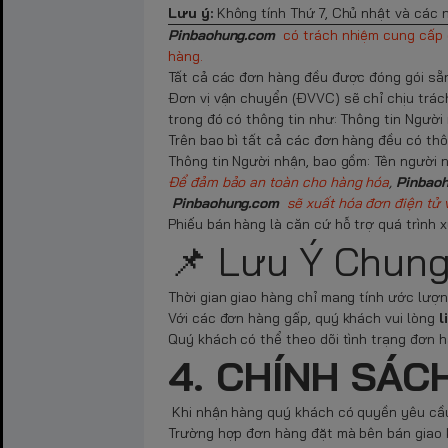
Lưu ý:
Không tính Thứ 7, Chủ nhật và các n
Pinbaohung.com
có trách nhiệm cung cấp 
hàng.
Tất cả các đơn hàng đều được đóng gói sẵ
Đơn vị vận chuyển (ĐVVC) sẽ chỉ chịu trác
trong đó có thông tin như: Thông tin Người 
Trên bao bì tất cả các đơn hàng đều có thô
Thông tin Người nhận, bao gồm: Tên người nh
Để đảm bảo an toàn cho hàng hóa
,
Pinbao
Pinbaohung.com
sẽ xuất hóa đơn điện tử 
Phiếu bán hàng là căn cứ hỗ trợ quá trình xử
📌 Lưu Ý Chun
Thời gian giao hàng chỉ mang tính ước lượng 
Với các đơn hàng gấp, quý khách vui lòng
l
Quý khách có thể theo dõi tình trạng đơn 
4. CHÍNH SÁC
Khi nhận hàng quý khách có quyền yêu cầu
Trường hợp đơn hàng đặt mà bên bán giao 