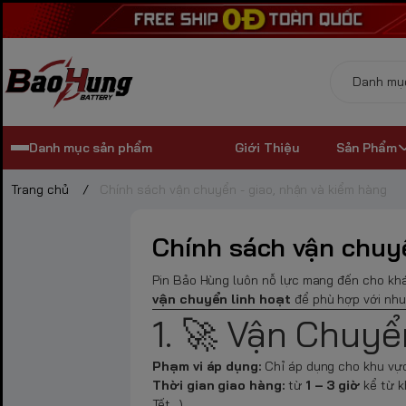
Danh mục sản phẩm
Giới Thiệu
Sản Phẩm
Trang chủ
/
Chính sách vận chuyển - giao, nhận và kiểm hàng
Chính sách vận chuyể
Pin Bảo Hùng luôn nỗ lực mang đến cho kh
vận chuyển linh hoạt
để phù hợp với nhu
1. 🚀 Vận Chuyể
Phạm vi áp dụng:
Chỉ áp dụng cho khu v
Thời gian giao hàng:
từ
1 – 3 giờ
kể từ kh
Tết...).