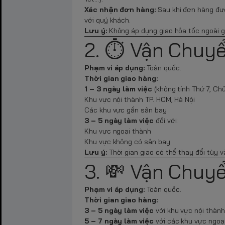
Xác nhận đơn hàng:
Sau khi đơn hàng đư
với quý khách.
Lưu ý:
Không áp dụng giao hỏa tốc ngoài g
2. ⏱️ Vận Chuy
Phạm vi áp dụng:
Toàn quốc.
Thời gian giao hàng:
1 – 3 ngày làm việc
(không tính Thứ 7, Chủ 
Khu vực nội thành TP. HCM, Hà Nội
Các khu vực gần sân bay
3 – 5 ngày làm việc
đối với:
Khu vực ngoại thành
Khu vực không có sân bay
Lưu ý:
Thời gian giao có thể thay đổi tùy v
3. 💸 Vận Chuy
Phạm vi áp dụng:
Toàn quốc.
Thời gian giao hàng:
3 – 5 ngày làm việc
với khu vực nội thành
5 – 7 ngày làm việc
với các khu vực ngoạ