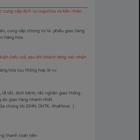
 cung cấp dịch vụ logistics và bên nhận
ện, cung cấp chứng từ là phiếu giao hàng
ên hàng hóa.
iện (nếu có), sau khi khách hàng xác nhận
àng hóa lưu thông hợp lệ v.v..
 lễ tết, dịch bệnh, tắc nghẽn giao thông...
 án giao hàng nhanh nhất.
của chúng tôi (GHN, GHTK, AhaMove...).
g thanh toán tiền.