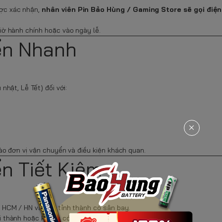
ợc xác nhận,
nhân viên Pin Bảo Hùng / Gaming Store sẽ gọi điện
iờ hành chính hoặc vào ngày lễ.
ển Nhanh
nhật, Lễ Tết) đối với:
ào đơn vị vận chuyển và điều kiện khách quan.
ển Tiết Kiệm
 HCM / HN và các tỉnh thành có sân bay.
i thành hoặc không có sân bay.