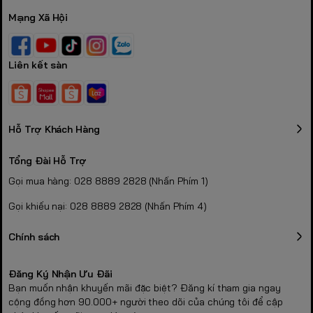
Lock).
Trọng lượng:
~70g/viên (Cầm rất đầm tay và chắc chắn).
Mạng Xã Hội
2. Công nghệ đột phá
Liên kết sàn
trên Pin Trung
National Power chính
Hỗ Trợ Khách Hàng
hãng
Tổng Đài Hỗ Trợ
Tại sao các kỹ sư y tế và các nhà thầu khách sạn luôn yêu
Gọi mua hàng: 028 8889 2828 (Nhấn Phím 1)
cầu
Pin Trung C National Power
tại
Pin Bảo Hùng
? Bí mật
Gọi khiếu nại: 028 8889 2828 (Nhấn Phím 4)
nằm ở kiến trúc lõi pin:
2.1. Cấu trúc bột kẽm siêu
Chính sách
mịn (Super-Fine Zinc
Đăng Ký Nhận Ưu Đãi
Powder)
Bạn muốn nhận khuyến mãi đặc biệt? Đăng kí tham gia ngay
cộng đồng hơn 90.000+ người theo dõi của chúng tôi để cập
National Power sử dụng công nghệ tán bột kẽm ở cấp độ vi