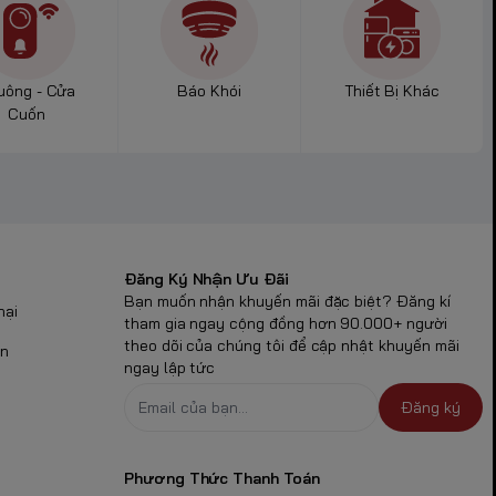
n thông,
Pin
–
uông - Cửa
Báo Khói
Thiết Bị Khác
Cuốn
ương pin tiểu
nghiệp, hệ
hông dây, cảm
Đăng Ký Nhận Ưu Đãi
Bạn muốn nhận khuyến mãi đặc biệt? Đăng kí
nại
tham gia ngay cộng đồng hơn 90.000+ người
theo dõi của chúng tôi để cập nhật khuyến mãi
n cửa, cảm
ận
ngay lập tức
dụng lắp
Đăng ký
Phương Thức Thanh Toán