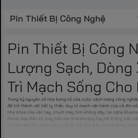
Pin Thiết Bị Công Nghệ
Pin Thiết Bị Công 
Lượng Sạch, Dòng 
Trì Mạch Sống Cho 
Trong kỷ nguyên số hóa bùng nổ của cuộc cách mạng công nghiệp 4
đã trở thành vật bất ly thân, duy trì mạch vận hành của cả đời s
như khóa cửa vân tay, chuột máy tính không dây, tai nghe Bluet
thước kẹp điện tử, máy bắn mìn khai khoáng hay hệ thống mắt cảm
Có một đặc thù phần cứng cốt lõi: Để đảm bảo tính di động, linh 
thuộc 100% vào nguồn năng lượng từ những viên pin độc l