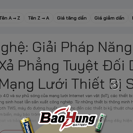
Tên A → Z
Tên Z → A
Giá tăng dần
Giá giảm dần
Nghệ: Giải Pháp Năng
Xả Phẳng Tuyệt Đối 
Mạng Lưới Thiết Bị 
.0 và sự phủ sóng của mạng lưới Internet vạn vật (IoT), các thiết b
ống sinh hoạt lẫn sản xuất công nghiệp. Từ những thiết bị thông minh
ooth TWS, máy đo đường huyết y tế, cho đến các thiết bị kỹ thuật ch
 biến, máy báo trộm an ninh tòa nhà.
hoạt và bảo mật cao,
90% các thiết bị công nghệ không dây hiện
ập.
Do đó, danh mục
Pin thiết bị công nghệ
ra đời như một phân kh