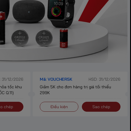
 31/12/2026
Mã: VOUCHER5K
HSD: 31/12/2026
 hỏa tốc khu
Giảm 5K cho đơn hàng trị giá tối thiểu
C Q.11)
299K
o chép
Điều kiện
Sao chép