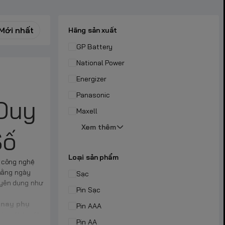
Mới nhất
Hãng sản xuất
GP Battery
National Power
Energizer
Panasonic
Duy
Maxell
Xem thêm
Số
Loại sản phẩm
ị công nghệ
 hằng ngày
Sạc
uyên dụng như
Pin Sạc
 nay phụ
Pin AAA
úc vật tư đặc
Pin AA