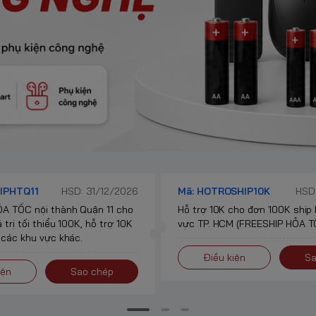
IPHTQ11
HSD: 31/12/2026
Mã: HOTROSHIP10K
HSD:
A TỐC nội thành Quận 11 cho
Hỗ trợ 10K cho đơn 100K ship
 trị tối thiểu 100K, hỗ trợ 10K
vực TP. HCM (FREESHIP HỎA TỐ
 các khu vực khác.
Điều kiện
Sa
iện
Sao chép