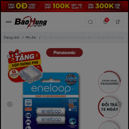
0
Trang chủ
/
Pin AA
/
Pin Sạc Panasonic Eneloop AA - Hàng Chính Hãng