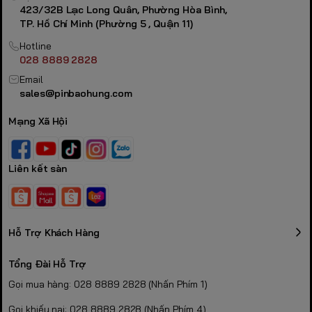
Đường kính: 14.5mm – Chiều dài: 50.5mm
thước
423/32B Lạc Long Quân, Phường Hòa Bình,
TP. Hồ Chí Minh (Phường 5 , Quận 11)
Trọng
Khoảng 27g/viên
lượng
Hotline
Quy
028 8889 2828
Vỉ 2 viên
cách
Email
Trung Quốc (Từ tháng 4/2025 Panasonic có văn bản
sales@pinbaohung.com
Xuất xứ
chính thức về vấn đề này)
Hạn sử
Mạng Xã Hội
Tối đa 10 năm (nếu lưu trữ không sử dụng)
dụng
Chuột không dây, bàn phím, remote, đồ chơi điện tử,
Ứng
điện thoại không dây, đèn pin, micro, tay cầm chơi
Liên kết sàn
dụng
game, máy ảnh kỹ thuật số...
🌟 Ưu Điểm Vượt Trội
Của Pin Sạc Panasonic
Hỗ Trợ Khách Hàng
Tổng Đài Hỗ Trợ
Eneloop AA
Gọi mua hàng: 028 8889 2828 (Nhấn Phím 1)
🔋
Khả năng sạc lại lên đến 2100 lần
: Siêu tiết kiệm chi phí,
Gọi khiếu nại: 028 8889 2828 (Nhấn Phím 4)