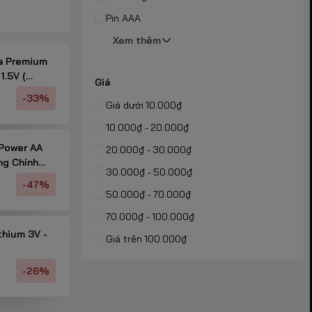
Pin AAA
một lần, pin
Xem thêm
ta Premium
1.5V (
Giá
-33%
Giá dưới 10.000₫
10.000₫ - 20.000₫
 Power AA
20.000₫ - 30.000₫
ng Chính
30.000₫ - 50.000₫
-47%
50.000₫ - 70.000₫
70.000₫ - 100.000₫
thium 3V -
Giá trên 100.000₫
Một số máy
c khi mua để
-26%