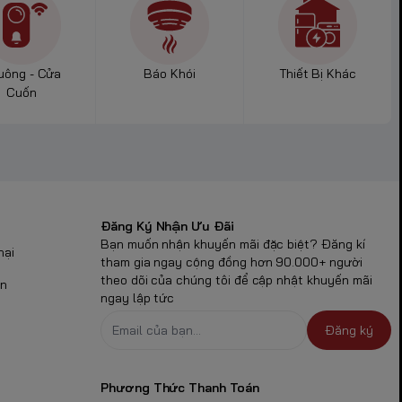
ột số phụ kiện
uông - Cửa
Báo Khói
Thiết Bị Khác
Cuốn
Đăng Ký Nhận Ưu Đãi
Bạn muốn nhận khuyến mãi đặc biệt? Đăng kí
nại
 trước khi
tham gia ngay cộng đồng hơn 90.000+ người
theo dõi của chúng tôi để cập nhật khuyến mãi
ận
ngay lập tức
thiết bị đo
Đăng ký
Phương Thức Thanh Toán