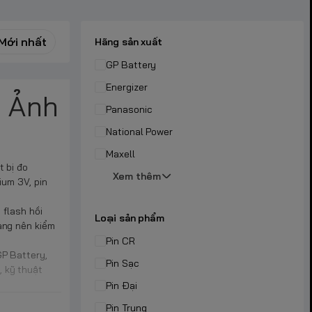
Mới nhất
Hãng sản xuất
GP Battery
Energizer
y Ảnh
Panasonic
National Power
Maxell
t bị đo
Xem thêm
ium 3V, pin
 flash hồi
Loại sản phẩm
àng nên kiểm
Pin CR
GP Battery,
Pin Sạc
, kỹ thuật
Pin Đại
Pin Trung