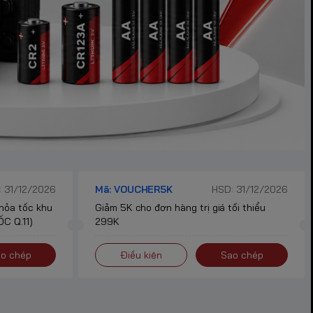
 31/12/2026
Mã: VOUCHER5K
HSD: 31/12/2026
 hỏa tốc khu
Giảm 5K cho đơn hàng trị giá tối thiểu
C Q.11)
299K
o chép
Điều kiện
Sao chép