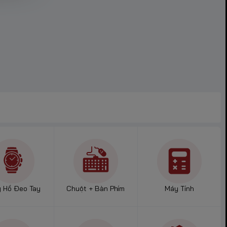
cầm hoặc phụ
 lần. Người
 Hồ Đeo Tay
Chuột + Bàn Phím
Máy Tính
c cho máy ảnh,