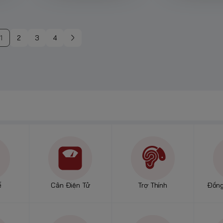
Flash
t là đèn flash rời, máy ảnh kỹ thuật số đời cũ, thiết bị đo sáng, tay 
1
2
3
4
 hoặc pin sạc AA phù hợp để thiết bị hồi đèn ổn định hơn.
o Đèn Flash?
 pin sạc AA là lựa chọn tiết kiệm và tiện lợi hơn so với pin dùng một
trong quá trình chụp.
ế
Cân Điện Tử
Trợ Thính
Đồng
in trong cùng một thiết bị và không dùng pin bị rỉ sét hoặc chảy nướ