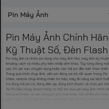
Pin Máy Ảnh
Pin Máy Ảnh Chính Hãn
Kỹ Thuật Số, Đèn Flash
Pin máy ảnh là nhóm pin dùng cho máy ảnh film, máy ảnh kỹ thuật s
khoảng cách và nhiều phụ kiện nhiếp ảnh khác. Tùy từng dòng máy, 
sạc AA, pin sạc chuyên dụng hoặc các mã pin đặc biệt theo thiết
Trong quá trình chụp ảnh, viên pin đóng vai trò rất quan trọng. Pi
chậm, remote chụp không nhận tín hiệu, máy đo sáng sai lệch hoặc
tra đúng mã pin cũ, đúng điện áp, đúng kích thước và chọn pin ch
Tại Pin Bảo Hùng, khách hàng có thể tìm mua pin máy ảnh chính hã
National Power và các dòng pin phù hợp khác. Sản phẩm phù hợp c
viên, người dùng máy ảnh film và khách cần pin thay thế cho thiết
Pin Máy Ảnh Là Gì?