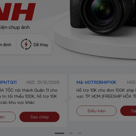
IPHTQ11
HSD: 31/12/2026
Mã: HOTROSHIP10K
HSD:
A TỐC nội thành Quận 11 cho
Hỗ trợ 10K cho đơn 100K ship
 trị tối thiểu 100K, hỗ trợ 10K
vực TP. HCM (FREESHIP HỎA TỐ
 các khu vực khác.
Điều kiện
Sa
iện
Sao chép