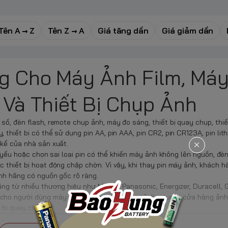
Tên A → Z
Tên Z → A
Giá tăng dần
Giá giảm dần
g Cho Máy Ảnh Film, Má
 Và Thiết Bị Chụp Ảnh
ố, đèn flash, remote chụp ảnh, máy đo sáng, thiết bị quay chụp, thiế
thiết bị có thể sử dụng pin AA, pin AAA, pin CR2, pin CR123A, pin lith
 kế của nhà sản xuất.
n yếu hoặc chọn sai loại pin có thể khiến máy ảnh không lên nguồn, đèn
 thiết bị hoạt động chập chờn. Vì vậy, khi thay pin máy ảnh, khách h
ính hãng có nguồn gốc rõ ràng.
ng từ nhiều thương hiệu như Maxell, Panasonic, Energizer, Duracell, 
ho người dùng máy ảnh gia đình, thợ chụp ảnh, studio, cửa hàng ảnh
 bị quay chụp.