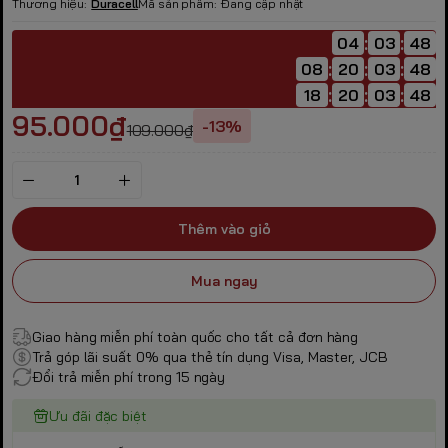
Thương hiệu:
Duracell
Mã sản phẩm:
Đang cập nhật
:
:
04
:
:
:
08
20
:
:
:
18
20
95.000₫
-13%
109.000₫
Thêm vào giỏ
Mua ngay
Giao hàng miễn phí toàn quốc cho tất cả đơn hàng
Trả góp lãi suất 0% qua thẻ tín dụng Visa, Master, JCB
Đổi trả miễn phí trong 15 ngày
Ưu đãi đặc biệt