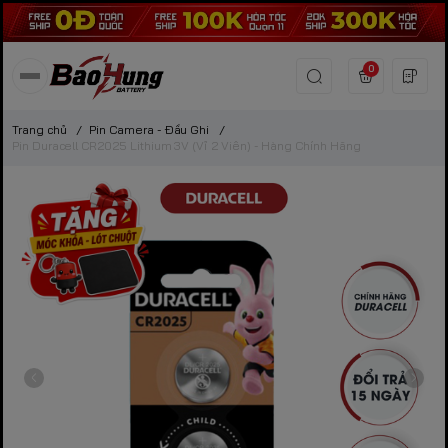
0
Trang chủ
/
Pin Camera - Đầu Ghi
/
Pin Duracell CR2025 Lithium 3V (Vỉ 2 Viên) - Hàng Chính Hãng