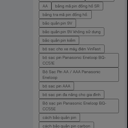
AA
bảng mã pin đồng hồ SR
bảng tra mã pin đồng hồ.
bảo quản pin 9V
bảo quản pin 9V không sử dụng
bảo quản pin kiềm
bộ sạc cho xe máy điện VinFast
bộ sạc pin Panasonic Eneloop BQ-
CC51E
Bộ Sạc Pin AA / AAA Panasonic
Eneloop
bộ sạc pin AAA
bộ sạc pin đa năng cho gia đình
Bộ sạc pin Panasonic Eneloop BQ-
CC55E
cách bảo quản pin
cách bảo quản pin carbon