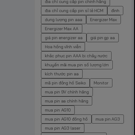
địa chỉ cung cấp pin chính hãng
địa chỉ cung cấp pin sỉ lẻ HCM
đình
dung lượng pin aaa
Energizer Max
Energizer Max AA
giá pin energizer aa
giá pin gp aa
Hoa hồng vĩnh viễn
khắc phục pin AAA bị chảy nước
khuyến mãi mua pin số lượng lớn
kích thước pin aa
mã pin đồng hồ Seiko
Monitor
mua pin 9V chính hãng
mua pin aa chính hãng
mua pin AG10
mua pin AG10 đồng hồ
mua pin AG3
mua pin AG3 laser