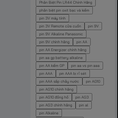
Phân Biệt Pin LR44 Chính Hãng
phân biệt pin oxit bạc và kiềm
pin 3V máy tính
pin 3V Remote cửa cuốn
pin 9V
pin 9V Alkaline Panasonic
pin 9V chính hãng
pin AA
pin AA Energizer chính hãng
pin aa gp battery alkaline
pin AA kiềm GP
pin aa vs pin aaa
pin AAA
pin AAA bị rỉ sét
pin AAA sắp chảy nước
pin AG10
pin AG10 chính hãng
pin AG10 đồng hồ
pin AG3
pin AG3 chính hãng
pin al
pin Alkaline