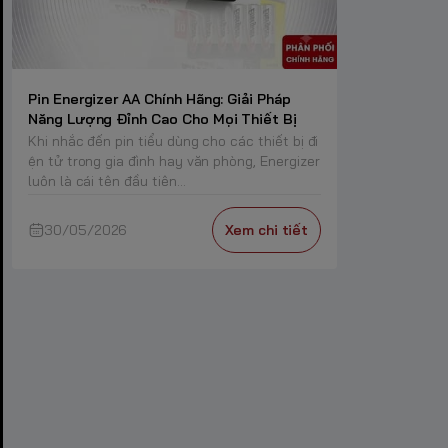
Pin Energizer AA Chính Hãng: Giải Pháp
Năng Lượng Đỉnh Cao Cho Mọi Thiết Bị
Khi nhắc đến pin tiểu dùng cho các thiết bị đi
ện tử trong gia đình hay văn phòng, Energizer
luôn là cái tên đầu tiên...
30/05/2026
Xem chi tiết