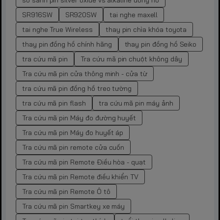
so sánh pin silver oxide vs alkaline đồng hồ
SR916SW
SR920SW
tai nghe maxell
tai nghe True Wireless
thay pin chìa khóa toyota
thay pin đồng hồ chính hãng
thay pin đồng hồ Seiko
tra cứu mã pin
Tra cứu mã pin chuột không dây
Tra cứu mã pin cửa thông minh - cửa từ
tra cứu mã pin đồng hồ treo tường
tra cứu mã pin flash
tra cứu mã pin máy ảnh
Tra cứu mã pin Máy đo đường huyết
Tra cứu mã pin Máy đo huyết áp
Tra cứu mã pin remote cửa cuốn
Tra cứu mã pin Remote Điều hòa - quạt
Tra cứu mã pin Remote điều khiển TV
Tra cứu mã pin Remote Ô tô
Tra cứu mã pin Smartkey xe máy