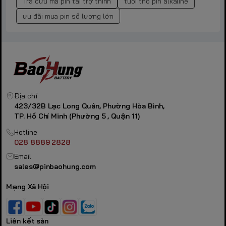
Tra cứu mã pin tai trợ thính
tuổi thọ pin alkaline
ưu đãi mua pin số lượng lớn
Địa chỉ
423/32B Lạc Long Quân, Phường Hòa Bình,
TP. Hồ Chí Minh (Phường 5 , Quận 11)
Hotline
028 8889 2828
Email
sales@pinbaohung.com
Mạng Xã Hội
Liên kết sàn