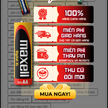
pin cr maxell
pin cr panasonic
pin cr1632
pin cr2016
pin cr2023
Pin CR2025
pin cr2025 chính hãng
pin cr2025 energizer
pin cr2025 gp battery
pin cr2025 lithium
pin cr2025 maxell
pin cr2025 nation power
pin cr2025 panasonic
pin cr2032
pin cr2032 duracell
pin cr2032 maxell
pin CR2032 Panasonic
pin CR2032 Panasonic chính hãng
pin cr2450
pin CR2450 chính hãng
pin CR2450 Maxell
Pin CR2450 Panasonic
pin cửa thông minh
pin cúc áo
pin điện thoại
pin điều khiển
pin điều khiển tivi
pin đồ chơi
pin đồ chơi trẻ em
Pin đồng hồ
pin đồng hồ đeo tay
pin đồng hồ loại nào tốt