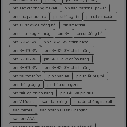
pin sạc dự phòng maxell
pin sạc national power
pin sạc panasonic
pin sỉ lẻ uy tín
pin silver oxide
pin silver oxide đồng hồ
pin smartkey
pin smartkey xe máy
pin SR
pin sr đồng hồ
pin SR621SW
pin SR621SW chính hãng
pin SR626SW
pin SR626SW chính hãng
pin SR916SW
pin SR916SW chính hãng
pin SR920SW
pin SR920SW chính hãng
pin tai trợ thính
pin than aa
pin thiết bị y tế
pin thông dụng
pin tiểu energizer
pin tiểu gp chính hãng
pin tiểu và pin đũa
pin V-Mount
sạc dự phòng
sạc dự phòng maxell
sạc maxell
sạc nhanh Flash Charging
sạc pin AAA