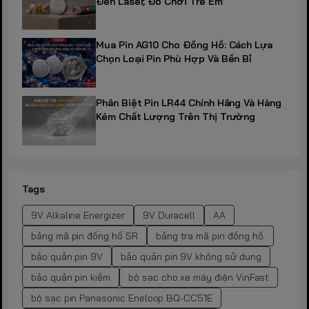
Đèn Laser, Đồ Chơi Trẻ Em
Mua Pin AG10 Cho Đồng Hồ: Cách Lựa
Chọn Loại Pin Phù Hợp Và Bền Bỉ
Phân Biệt Pin LR44 Chính Hãng Và Hàng
Kém Chất Lượng Trên Thị Trường
Tags
9V Alkaline Energizer
9V Duracell
AA
bảng mã pin đồng hồ SR
bảng tra mã pin đồng hồ.
bảo quản pin 9V
bảo quản pin 9V không sử dụng
bảo quản pin kiềm
bộ sạc cho xe máy điện VinFast
bộ sạc pin Panasonic Eneloop BQ-CC51E