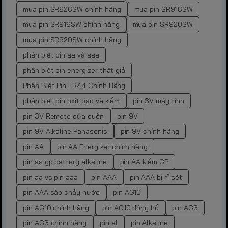
mua pin SR626SW chính hãng
mua pin SR916SW
mua pin SR916SW chính hãng
mua pin SR920SW
mua pin SR920SW chính hãng
phân biệt pin aa và aaa
phân biệt pin energizer thật giả
Phân Biệt Pin LR44 Chính Hãng
phân biệt pin oxit bạc và kiềm
pin 3V máy tính
pin 3V Remote cửa cuốn
pin 9V
pin 9V Alkaline Panasonic
pin 9V chính hãng
pin AA
pin AA Energizer chính hãng
pin aa gp battery alkaline
pin AA kiềm GP
pin aa vs pin aaa
pin AAA
pin AAA bị rỉ sét
pin AAA sắp chảy nước
pin AG10
pin AG10 chính hãng
pin AG10 đồng hồ
pin AG3
pin AG3 chính hãng
pin al
pin Alkaline