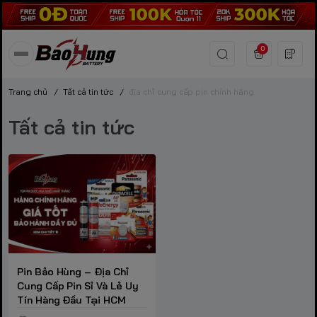
0
Trang chủ
/
Tất cả tin tức
/
địa chỉ cung cấp pin chính hãng
Tất cả tin tức
Pin Bảo Hùng – Địa Chỉ
Cung Cấp Pin Sỉ Và Lẻ Uy
Tín Hàng Đầu Tại HCM