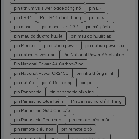
pin lithium vs silver oxide đồng hồ
pin LR
pin LR44
Pin LR44 chính hãng
pin max
pin maxell
pin maxell cr2032
pin máy ảnh
pin máy đo đường huyết
pin máy đo huyết áp
pin Monitor
pin nation power
pin nation power aa
pin nation power aaa
Pin National Power AA Alkaline
Pin National Power AA Carbon-Zinc
pin National Power CR2450
pin nhà thông minh
pin nút áo
pin ô tô xe máy
pin pa
pin Panasonic
pin panasonic alkaline
pin Panasonic Blue Kiềm
Pin panasonic chính hãng
pin Panasonic Gold Cao cấp
pin Panasonic Red than
pin remote cửa cuốn
pin remote điều hòa
pin remote ô tô
pin reomte TV
pin sạc
pin sạc dự phòng