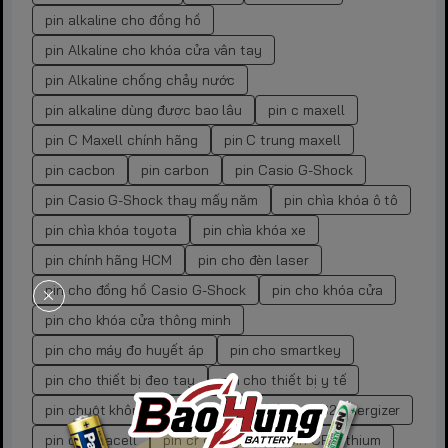
pin alkaline cho đồng hồ
pin Alkaline cho khóa cửa vân tay
pin Alkaline chống chảy nước
pin alkaline dùng được bao lâu
pin c maxell
pin C Maxell chính hãng
pin C trung maxell
pin cacbon
pin carbon
pin Casio G-Shock
pin Casio G-Shock thay mấy năm
pin chìa khóa ô tô
pin chìa khóa toyota
pin chìa khóa xe
pin chính hãng HCM
pin cho đèn laser
pin cho đồng hồ Casio G-Shock
pin cho khóa cửa
pin cho khóa cửa thông minh
pin cho máy đo huyết áp
pin cho smartkey
pin cho thiết bị đeo tay
pin cho thiết bị y tế
pin chuột không dây
pin cr
pin cr 2032 energizer
pin cr duracell
pin cr energizer
pin CR Lithium