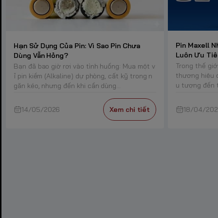
Pin Maxell N
Hạn Sử Dụng Của Pin: Vì Sao Pin Chưa
Luôn Ưu Tiê
Dùng Vẫn Hỏng?
Trong thế giớ
Bạn đã bao giờ rơi vào tình huống: Mua một v
thương hiệu đ
ỉ pin kiềm (Alkaline) dự phòng, cất kỹ trong n
u tượng đến t
găn kéo, nhưng đến khi cần dùng...
14/05/2026
Xem chi tiết
18/04/20