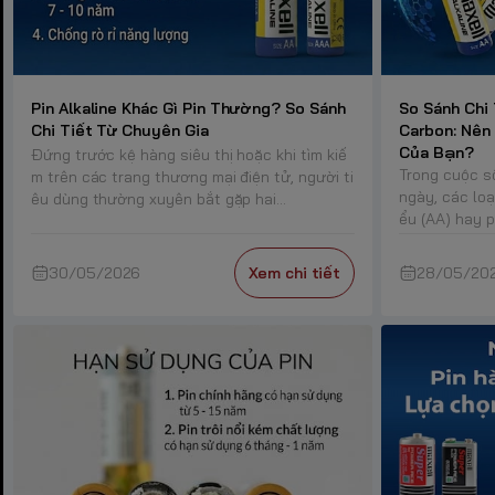
Pin Alkaline Khác Gì Pin Thường? So Sánh
So Sánh Chi 
Chi Tiết Từ Chuyên Gia
Carbon: Nên
Của Bạn?
Đứng trước kệ hàng siêu thị hoặc khi tìm kiế
Trong cuộc s
m trên các trang thương mại điện tử, người ti
ngày, các loạ
êu dùng thường xuyên bắt gặp hai...
ểu (AA) hay p
30/05/2026
Xem chi tiết
28/05/20