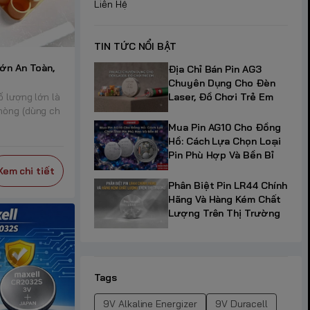
Liên Hệ
TIN TỨC NỔI BẬT
ớn An Toàn,
Địa Chỉ Bán Pin AG3
Chuyên Dụng Cho Đèn
ố lượng lớn là
Laser, Đồ Chơi Trẻ Em
hòng (dùng ch
Mua Pin AG10 Cho Đồng
Hồ: Cách Lựa Chọn Loại
Pin Phù Hợp Và Bền Bỉ
Xem chi tiết
Phân Biệt Pin LR44 Chính
Hãng Và Hàng Kém Chất
Lượng Trên Thị Trường
Tags
9V Alkaline Energizer
9V Duracell