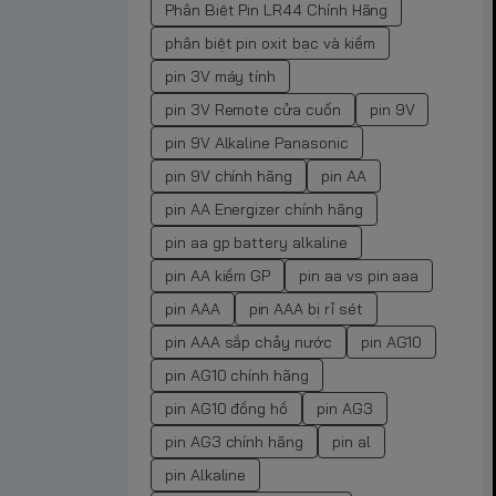
Phân Biệt Pin LR44 Chính Hãng
phân biệt pin oxit bạc và kiềm
pin 3V máy tính
pin 3V Remote cửa cuốn
pin 9V
pin 9V Alkaline Panasonic
pin 9V chính hãng
pin AA
pin AA Energizer chính hãng
pin aa gp battery alkaline
pin AA kiềm GP
pin aa vs pin aaa
pin AAA
pin AAA bị rỉ sét
pin AAA sắp chảy nước
pin AG10
pin AG10 chính hãng
pin AG10 đồng hồ
pin AG3
pin AG3 chính hãng
pin al
pin Alkaline