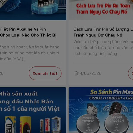
Tiết Pin Alkaline Vs Pin
Cách Lưu Trữ Pin Số Lượng L
 Chọn Loại Nào Cho Thiết Bị
Tránh Nguy Cơ Cháy Nổ
Việc lưu trữ pin dự phòng với s
ống sinh hoạt và sản xuất hằng
nhu cầu phổ biến tại các văn p
i pin rời dùng một lần như pin ti
o chuột máy tính, bảng...
in đũa (AAA)...
26
Xem chi tiết
14/05/2026