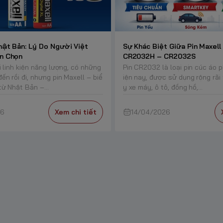
hật Bản: Lý Do Người Việt
Sự Khác Biệt Giữa Pin Maxel
n Chọn
CR2032H – CR2032S
i linh kiện năng lượng, có những
Pin CR2032 là loại pin cúc áo 
ến rồi đi, nhưng pin Maxell – biể
iện nay, được sử dụng rộng rãi
ừ Nhật Bản –...
y xe máy, ô tô, đồng hồ,...
26
Xem chi tiết
14/04/2026