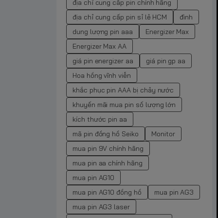
địa chỉ cung cấp pin chính hãng
địa chỉ cung cấp pin sỉ lẻ HCM
đình
dung lượng pin aaa
Energizer Max
Energizer Max AA
giá pin energizer aa
giá pin gp aa
Hoa hồng vĩnh viễn
khắc phục pin AAA bị chảy nước
khuyến mãi mua pin số lượng lớn
kích thước pin aa
mã pin đồng hồ Seiko
Monitor
mua pin 9V chính hãng
mua pin aa chính hãng
mua pin AG10
mua pin AG10 đồng hồ
mua pin AG3
mua pin AG3 laser