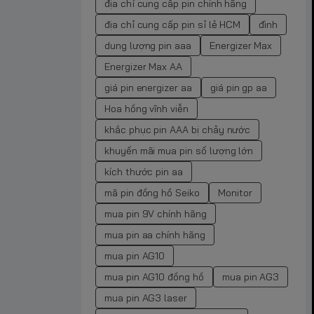
địa chỉ cung cấp pin chính hãng
địa chỉ cung cấp pin sỉ lẻ HCM
đình
dung lượng pin aaa
Energizer Max
Energizer Max AA
giá pin energizer aa
giá pin gp aa
Hoa hồng vĩnh viễn
khắc phục pin AAA bị chảy nước
khuyến mãi mua pin số lượng lớn
kích thước pin aa
mã pin đồng hồ Seiko
Monitor
mua pin 9V chính hãng
mua pin aa chính hãng
mua pin AG10
mua pin AG10 đồng hồ
mua pin AG3
mua pin AG3 laser