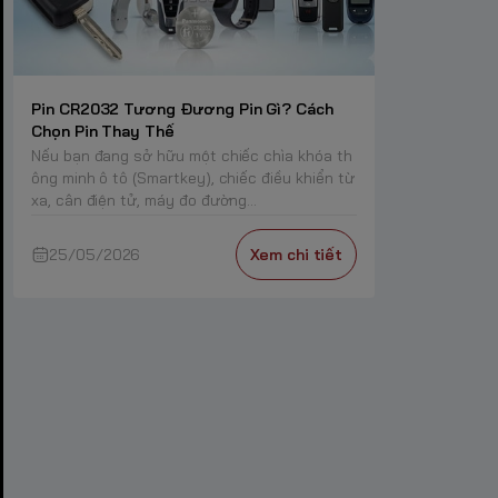
Pin CR2032 Tương Đương Pin Gì? Cách
Chọn Pin Thay Thế
Nếu bạn đang sở hữu một chiếc chìa khóa th
ông minh ô tô (Smartkey), chiếc điều khiển từ
xa, cân điện tử, máy đo đường...
25/05/2026
Xem chi tiết