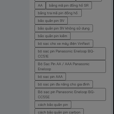
AA
bảng mã pin đồng hồ SR
bảng tra mã pin đồng hồ.
bảo quản pin 9V
bảo quản pin 9V không sử dụng
bảo quản pin kiềm
bộ sạc cho xe máy điện VinFast
bộ sạc pin Panasonic Eneloop BQ-
CC51E
Bộ Sạc Pin AA / AAA Panasonic
Eneloop
bộ sạc pin AAA
bộ sạc pin đa năng cho gia đình
Bộ sạc pin Panasonic Eneloop BQ-
CC55E
cách bảo quản pin
cách bảo quản pin carbon