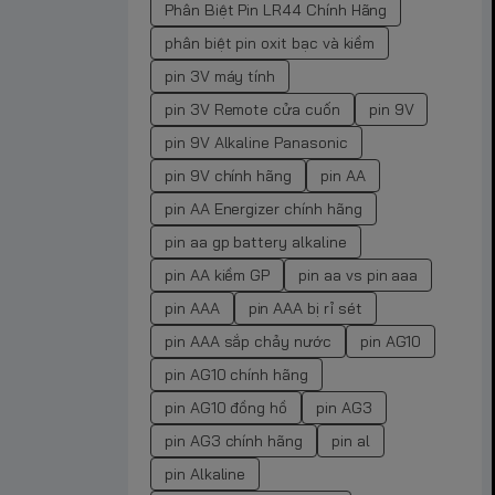
Phân Biệt Pin LR44 Chính Hãng
phân biệt pin oxit bạc và kiềm
pin 3V máy tính
pin 3V Remote cửa cuốn
pin 9V
pin 9V Alkaline Panasonic
pin 9V chính hãng
pin AA
pin AA Energizer chính hãng
pin aa gp battery alkaline
pin AA kiềm GP
pin aa vs pin aaa
pin AAA
pin AAA bị rỉ sét
pin AAA sắp chảy nước
pin AG10
pin AG10 chính hãng
pin AG10 đồng hồ
pin AG3
pin AG3 chính hãng
pin al
pin Alkaline