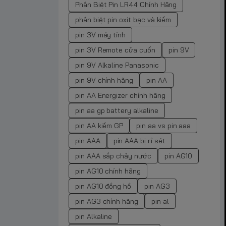
Phân Biệt Pin LR44 Chính Hãng
phân biệt pin oxit bạc và kiềm
pin 3V máy tính
pin 3V Remote cửa cuốn
pin 9V
pin 9V Alkaline Panasonic
pin 9V chính hãng
pin AA
pin AA Energizer chính hãng
pin aa gp battery alkaline
pin AA kiềm GP
pin aa vs pin aaa
pin AAA
pin AAA bị rỉ sét
pin AAA sắp chảy nước
pin AG10
pin AG10 chính hãng
pin AG10 đồng hồ
pin AG3
pin AG3 chính hãng
pin al
pin Alkaline