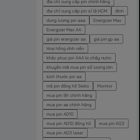
địa chỉ cung cấp pin chính hãng
địa chỉ cung cấp pin sỉ lẻ HCM
đình
dung lượng pin aaa
Energizer Max
Energizer Max AA
giá pin energizer aa
giá pin gp aa
Hoa hồng vĩnh viễn
khắc phục pin AAA bị chảy nước
khuyến mãi mua pin số lượng lớn
kích thước pin aa
mã pin đồng hồ Seiko
Monitor
mua pin 9V chính hãng
mua pin aa chính hãng
mua pin AG10
mua pin AG10 đồng hồ
mua pin AG3
mua pin AG3 laser