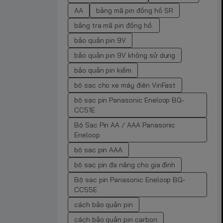
AA
bảng mã pin đồng hồ SR
bảng tra mã pin đồng hồ.
bảo quản pin 9V
bảo quản pin 9V không sử dụng
bảo quản pin kiềm
bộ sạc cho xe máy điện VinFast
bộ sạc pin Panasonic Eneloop BQ-
CC51E
Bộ Sạc Pin AA / AAA Panasonic
Eneloop
bộ sạc pin AAA
bộ sạc pin đa năng cho gia đình
Bộ sạc pin Panasonic Eneloop BQ-
CC55E
cách bảo quản pin
cách bảo quản pin carbon