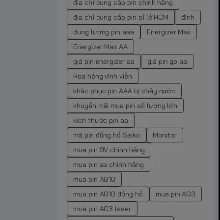
địa chỉ cung cấp pin chính hãng
địa chỉ cung cấp pin sỉ lẻ HCM
đình
dung lượng pin aaa
Energizer Max
Energizer Max AA
giá pin energizer aa
giá pin gp aa
Hoa hồng vĩnh viễn
khắc phục pin AAA bị chảy nước
khuyến mãi mua pin số lượng lớn
kích thước pin aa
mã pin đồng hồ Seiko
Monitor
mua pin 9V chính hãng
mua pin aa chính hãng
mua pin AG10
mua pin AG10 đồng hồ
mua pin AG3
mua pin AG3 laser