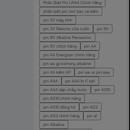
Phân Biệt Pin LR44 Chính Hãng
phân biệt pin oxit bạc và kiềm
pin 3V máy tính
pin 3V Remote cửa cuốn
pin 9V
pin 9V Alkaline Panasonic
pin 9V chính hãng
pin AA
pin AA Energizer chính hãng
pin aa gp battery alkaline
pin AA kiềm GP
pin aa vs pin aaa
pin AAA
pin AAA bị rỉ sét
pin AAA sắp chảy nước
pin AG10
pin AG10 chính hãng
pin AG10 đồng hồ
pin AG3
pin AG3 chính hãng
pin al
pin Alkaline