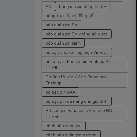
AA
bảng mã pin đồng hồ SR
bảng tra mã pin đồng hồ.
bảo quản pin 9V
bảo quản pin 9V không sử dụng
bảo quản pin kiềm
bộ sạc cho xe máy điện VinFast
bộ sạc pin Panasonic Eneloop BQ-
CC51E
Bộ Sạc Pin AA / AAA Panasonic
Eneloop
bộ sạc pin AAA
bộ sạc pin đa năng cho gia đình
Bộ sạc pin Panasonic Eneloop BQ-
CC55E
cách bảo quản pin
cách bảo quản pin carbon