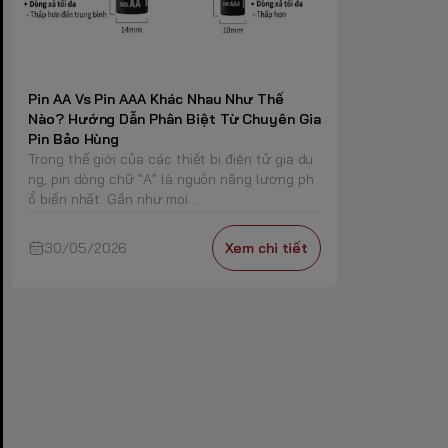
Pin AA Vs Pin AAA Khác Nhau Như Thế
Nào? Hướng Dẫn Phân Biệt Từ Chuyên Gia
Pin Bảo Hùng
Trong thế giới của các thiết bị điện tử gia dụ
ng, pin dòng chữ "A" là nguồn năng lượng ph
ổ biến nhất. Gần như mọi...
30/05/2026
Xem chi tiết