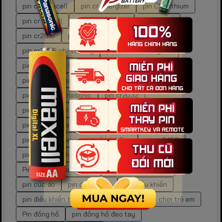
pin cr duracell
pin cr energizer
pin CR Lithium
pin cr maxell
pin cr panasonic
pin cr1632
pin cr2016
pin cr2023
Pin CR2025
pin cr2025 chính hãng
pin cr2025 energizer
pin cr2025 gp battery
pin cr2025 lithium
pin cr2025 maxell
pin cr2025 nation power
pin cr2025 panasonic
pin cr2032
pin cr2032 duracell
pin cr2032 maxell
pin CR2032 Panasonic
pin CR2032 Panasonic chính hãng
pin cr2450
pin CR2450 chính hãng
pin CR2450 Maxell
Pin CR2450 Panasonic
pin cửa thông minh
pin cúc áo
pin điện thoại
pin điều khiển
pin điều khiển tivi
pin đồ chơi
pin đồ chơi trẻ em
Pin đồng hồ
pin đồng hồ đeo tay