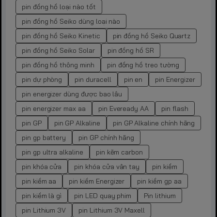
pin đồng hồ loại nào tốt
pin đồng hồ Seiko dùng loại nào
pin đồng hồ Seiko Kinetic
pin đồng hồ Seiko Quartz
pin đồng hồ Seiko Solar
pin đồng hồ SR
pin đồng hồ thông minh
pin đồng hồ treo tường
pin dự phòng
pin duracell
pin en
pin Energizer
pin energizer dùng được bao lâu
pin energizer max aa
pin Eveready AA
pin flash
pin GP
pin GP Alkaline
pin GP Alkaline chính hãng
pin gp battery
pin GP chính hãng
pin gp ultra alkaline
pin kẽm carbon
pin khóa cửa
pin khóa cửa vân tay
pin kiềm
pin kiềm aa
pin kiềm Energizer
pin kiềm gp aa
pin kiềm là gì
pin LED quay phim
Pin lithium
pin Lithium 3V
pin Lithium 3V Maxell