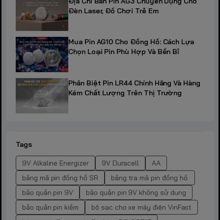
Địa Chỉ Bán Pin AG3 Chuyên Dụng Cho
Đèn Laser, Đồ Chơi Trẻ Em
Mua Pin AG10 Cho Đồng Hồ: Cách Lựa
Chọn Loại Pin Phù Hợp Và Bền Bỉ
Phân Biệt Pin LR44 Chính Hãng Và Hàng
Kém Chất Lượng Trên Thị Trường
Tags
9V Alkaline Energizer
9V Duracell
AA
bảng mã pin đồng hồ SR
bảng tra mã pin đồng hồ.
bảo quản pin 9V
bảo quản pin 9V không sử dụng
bảo quản pin kiềm
bộ sạc cho xe máy điện VinFast