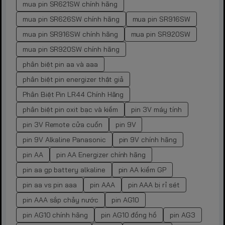
mua pin SR621SW chính hãng
mua pin SR626SW chính hãng
mua pin SR916SW
mua pin SR916SW chính hãng
mua pin SR920SW
mua pin SR920SW chính hãng
phân biệt pin aa và aaa
phân biệt pin energizer thật giả
Phân Biệt Pin LR44 Chính Hãng
phân biệt pin oxit bạc và kiềm
pin 3V máy tính
pin 3V Remote cửa cuốn
pin 9V
pin 9V Alkaline Panasonic
pin 9V chính hãng
pin AA
pin AA Energizer chính hãng
pin aa gp battery alkaline
pin AA kiềm GP
pin aa vs pin aaa
pin AAA
pin AAA bị rỉ sét
pin AAA sắp chảy nước
pin AG10
pin AG10 chính hãng
pin AG10 đồng hồ
pin AG3