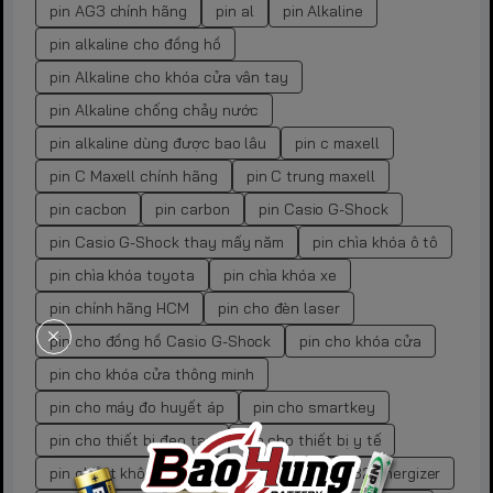
pin AG3 chính hãng
pin al
pin Alkaline
pin alkaline cho đồng hồ
pin Alkaline cho khóa cửa vân tay
pin Alkaline chống chảy nước
pin alkaline dùng được bao lâu
pin c maxell
pin C Maxell chính hãng
pin C trung maxell
pin cacbon
pin carbon
pin Casio G-Shock
pin Casio G-Shock thay mấy năm
pin chìa khóa ô tô
pin chìa khóa toyota
pin chìa khóa xe
pin chính hãng HCM
pin cho đèn laser
pin cho đồng hồ Casio G-Shock
pin cho khóa cửa
pin cho khóa cửa thông minh
pin cho máy đo huyết áp
pin cho smartkey
pin cho thiết bị đeo tay
pin cho thiết bị y tế
pin chuột không dây
pin cr
pin cr 2032 energizer