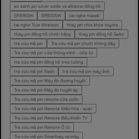
so sánh pin silver oxide vs alkaline đồng hồ
SR916SW
SR920SW
tai nghe maxell
tai nghe True Wireless
thay pin chìa khóa toyota
thay pin đồng hồ chính hãng
thay pin đồng hồ Seiko
tra cứu mã pin
Tra cứu mã pin chuột không dây
Tra cứu mã pin cửa thông minh - cửa từ
tra cứu mã pin đồng hồ treo tường
tra cứu mã pin flash
tra cứu mã pin máy ảnh
Tra cứu mã pin Máy đo đường huyết
Tra cứu mã pin Máy đo huyết áp
Tra cứu mã pin remote cửa cuốn
Tra cứu mã pin Remote Điều hòa - quạt
Tra cứu mã pin Remote điều khiển TV
Tra cứu mã pin Remote Ô tô
Tra cứu mã pin Smartkey xe máy