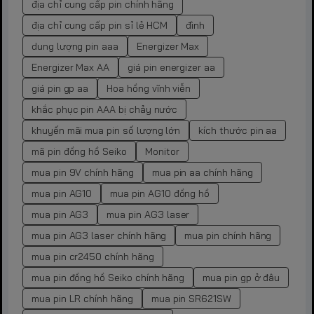
địa chỉ cung cấp pin chính hãng
địa chỉ cung cấp pin sỉ lẻ HCM
đình
dung lượng pin aaa
Energizer Max
Energizer Max AA
giá pin energizer aa
giá pin gp aa
Hoa hồng vĩnh viễn
khắc phục pin AAA bị chảy nước
khuyến mãi mua pin số lượng lớn
kích thước pin aa
mã pin đồng hồ Seiko
Monitor
mua pin 9V chính hãng
mua pin aa chính hãng
mua pin AG10
mua pin AG10 đồng hồ
mua pin AG3
mua pin AG3 laser
mua pin AG3 laser chính hãng
mua pin chính hãng
mua pin cr2450 chính hãng
mua pin đồng hồ Seiko chính hãng
mua pin gp ở đâu
mua pin LR chính hãng
mua pin SR621SW