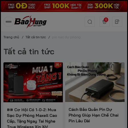
0
Trang chủ
/
Tất cả tin tức
/
pin sạc dự phòng
Tất cả tin tức
Cách Bảo Quản Pin Dự
## Cơ Hội Có 1-0-2: Mua
Phòng Giúp Hạn Chế Chai
Sạc Dự Phòng Maxell Cao
Pin Lâu Dài
Cấp, Tặng Ngay Tai Nghe
True Wireless Xịn Xò!