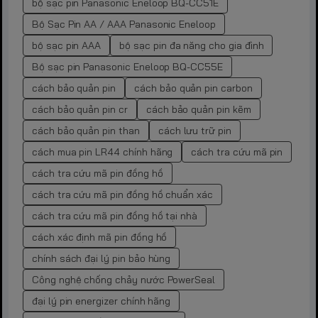
bộ sạc pin Panasonic Eneloop BQ-CC51E
Bộ Sạc Pin AA / AAA Panasonic Eneloop
bộ sạc pin AAA
bộ sạc pin đa năng cho gia đình
Bộ sạc pin Panasonic Eneloop BQ-CC55E
cách bảo quản pin
cách bảo quản pin carbon
cách bảo quản pin cr
cách bảo quản pin kẽm
cách bảo quản pin than
cách lưu trữ pin
cách mua pin LR44 chính hãng
cách tra cứu mã pin
cách tra cứu mã pin đồng hồ
cách tra cứu mã pin đồng hồ chuẩn xác
cách tra cứu mã pin đồng hồ tại nhà
cách xác định mã pin đồng hồ
chính sách đại lý pin bảo hùng
Công nghệ chống chảy nước PowerSeal
đại lý pin energizer chính hãng