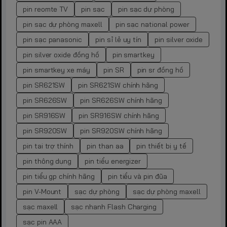
pin reomte TV
pin sạc
pin sạc dự phòng
pin sạc dự phòng maxell
pin sạc national power
pin sạc panasonic
pin sỉ lẻ uy tín
pin silver oxide
pin silver oxide đồng hồ
pin smartkey
pin smartkey xe máy
pin SR
pin sr đồng hồ
pin SR621SW
pin SR621SW chính hãng
pin SR626SW
pin SR626SW chính hãng
pin SR916SW
pin SR916SW chính hãng
pin SR920SW
pin SR920SW chính hãng
pin tai trợ thính
pin than aa
pin thiết bị y tế
pin thông dụng
pin tiểu energizer
pin tiểu gp chính hãng
pin tiểu và pin đũa
pin V-Mount
sạc dự phòng
sạc dự phòng maxell
sạc maxell
sạc nhanh Flash Charging
sạc pin AAA