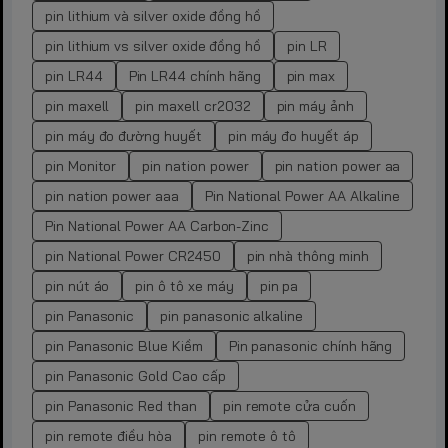
pin lithium và silver oxide đồng hồ
pin lithium vs silver oxide đồng hồ
pin LR
pin LR44
Pin LR44 chính hãng
pin max
pin maxell
pin maxell cr2032
pin máy ảnh
pin máy đo đường huyết
pin máy đo huyết áp
pin Monitor
pin nation power
pin nation power aa
pin nation power aaa
Pin National Power AA Alkaline
Pin National Power AA Carbon-Zinc
pin National Power CR2450
pin nhà thông minh
pin nút áo
pin ô tô xe máy
pin pa
pin Panasonic
pin panasonic alkaline
pin Panasonic Blue Kiềm
Pin panasonic chính hãng
pin Panasonic Gold Cao cấp
pin Panasonic Red than
pin remote cửa cuốn
pin remote điều hòa
pin remote ô tô