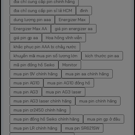
địa chỉ cung cấp pin chính hãng
địa chỉ cung cấp pin sỉ lẻ HCM
đình
dung lượng pin aaa
Energizer Max
Energizer Max AA
giá pin energizer aa
giá pin gp aa
Hoa hồng vĩnh viễn
khắc phục pin AAA bị chảy nước
khuyến mãi mua pin số lượng lớn
kích thước pin aa
mã pin đồng hồ Seiko
Monitor
mua pin 9V chính hãng
mua pin aa chính hãng
mua pin AG10
mua pin AG10 đồng hồ
mua pin AG3
mua pin AG3 laser
mua pin AG3 laser chính hãng
mua pin chính hãng
mua pin cr2450 chính hãng
mua pin đồng hồ Seiko chính hãng
mua pin gp ở đâu
mua pin LR chính hãng
mua pin SR621SW