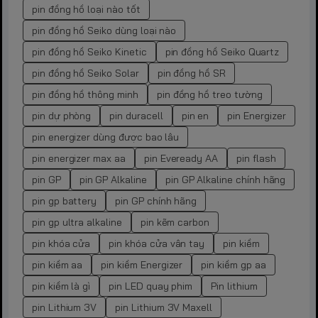
pin đồng hồ loại nào tốt
pin đồng hồ Seiko dùng loại nào
pin đồng hồ Seiko Kinetic
pin đồng hồ Seiko Quartz
pin đồng hồ Seiko Solar
pin đồng hồ SR
pin đồng hồ thông minh
pin đồng hồ treo tường
pin dự phòng
pin duracell
pin en
pin Energizer
pin energizer dùng được bao lâu
pin energizer max aa
pin Eveready AA
pin flash
pin GP
pin GP Alkaline
pin GP Alkaline chính hãng
pin gp battery
pin GP chính hãng
pin gp ultra alkaline
pin kẽm carbon
pin khóa cửa
pin khóa cửa vân tay
pin kiềm
pin kiềm aa
pin kiềm Energizer
pin kiềm gp aa
pin kiềm là gì
pin LED quay phim
Pin lithium
pin Lithium 3V
pin Lithium 3V Maxell