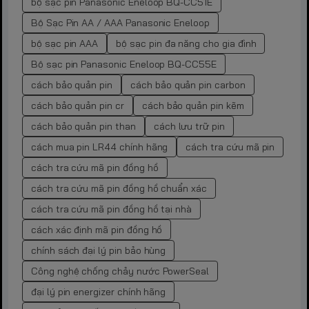
bộ sạc pin Panasonic Eneloop BQ-CC51E
Bộ Sạc Pin AA / AAA Panasonic Eneloop
bộ sạc pin AAA
bộ sạc pin đa năng cho gia đình
Bộ sạc pin Panasonic Eneloop BQ-CC55E
cách bảo quản pin
cách bảo quản pin carbon
cách bảo quản pin cr
cách bảo quản pin kẽm
cách bảo quản pin than
cách lưu trữ pin
cách mua pin LR44 chính hãng
cách tra cứu mã pin
cách tra cứu mã pin đồng hồ
cách tra cứu mã pin đồng hồ chuẩn xác
cách tra cứu mã pin đồng hồ tại nhà
cách xác định mã pin đồng hồ
chính sách đại lý pin bảo hùng
Công nghệ chống chảy nước PowerSeal
đại lý pin energizer chính hãng