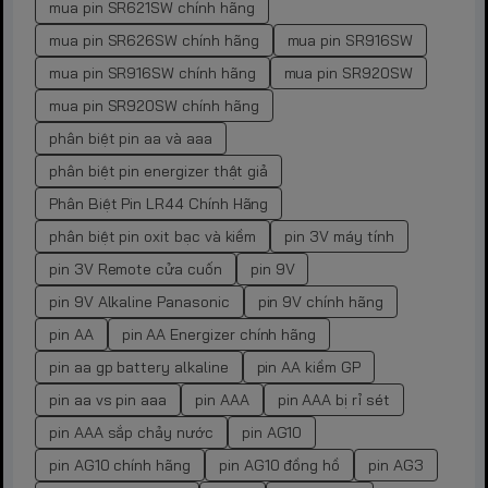
mua pin SR621SW chính hãng
mua pin SR626SW chính hãng
mua pin SR916SW
mua pin SR916SW chính hãng
mua pin SR920SW
mua pin SR920SW chính hãng
phân biệt pin aa và aaa
phân biệt pin energizer thật giả
Phân Biệt Pin LR44 Chính Hãng
phân biệt pin oxit bạc và kiềm
pin 3V máy tính
pin 3V Remote cửa cuốn
pin 9V
pin 9V Alkaline Panasonic
pin 9V chính hãng
pin AA
pin AA Energizer chính hãng
pin aa gp battery alkaline
pin AA kiềm GP
pin aa vs pin aaa
pin AAA
pin AAA bị rỉ sét
pin AAA sắp chảy nước
pin AG10
pin AG10 chính hãng
pin AG10 đồng hồ
pin AG3