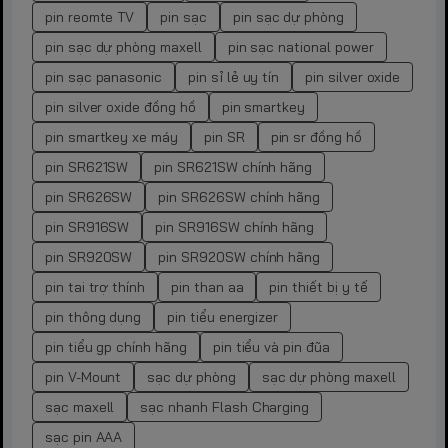
pin reomte TV
pin sạc
pin sạc dự phòng
pin sạc dự phòng maxell
pin sạc national power
pin sạc panasonic
pin sỉ lẻ uy tín
pin silver oxide
pin silver oxide đồng hồ
pin smartkey
pin smartkey xe máy
pin SR
pin sr đồng hồ
pin SR621SW
pin SR621SW chính hãng
pin SR626SW
pin SR626SW chính hãng
pin SR916SW
pin SR916SW chính hãng
pin SR920SW
pin SR920SW chính hãng
pin tai trợ thính
pin than aa
pin thiết bị y tế
pin thông dụng
pin tiểu energizer
pin tiểu gp chính hãng
pin tiểu và pin đũa
pin V-Mount
sạc dự phòng
sạc dự phòng maxell
sạc maxell
sạc nhanh Flash Charging
sạc pin AAA