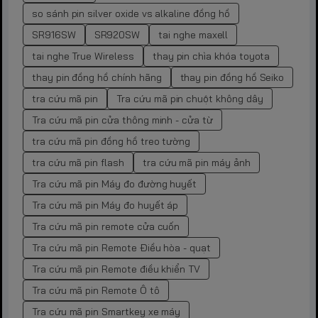
so sánh pin silver oxide vs alkaline đồng hồ
SR916SW
SR920SW
tai nghe maxell
tai nghe True Wireless
thay pin chìa khóa toyota
thay pin đồng hồ chính hãng
thay pin đồng hồ Seiko
tra cứu mã pin
Tra cứu mã pin chuột không dây
Tra cứu mã pin cửa thông minh - cửa từ
tra cứu mã pin đồng hồ treo tường
tra cứu mã pin flash
tra cứu mã pin máy ảnh
Tra cứu mã pin Máy đo đường huyết
Tra cứu mã pin Máy đo huyết áp
Tra cứu mã pin remote cửa cuốn
Tra cứu mã pin Remote Điều hòa - quạt
Tra cứu mã pin Remote điều khiển TV
Tra cứu mã pin Remote Ô tô
Tra cứu mã pin Smartkey xe máy