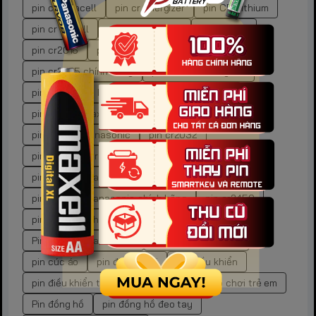
pin cr duracell
pin cr energizer
pin CR Lithium
pin cr maxell
pin cr panasonic
pin cr1632
pin cr2016
pin cr2023
Pin CR2025
pin cr2025 chính hãng
pin cr2025 energizer
pin cr2025 gp battery
pin cr2025 lithium
pin cr2025 maxell
pin cr2025 nation power
pin cr2025 panasonic
pin cr2032
pin cr2032 duracell
pin cr2032 maxell
pin CR2032 Panasonic
pin CR2032 Panasonic chính hãng
pin cr2450
pin CR2450 chính hãng
pin CR2450 Maxell
Pin CR2450 Panasonic
pin cửa thông minh
pin cúc áo
pin điện thoại
pin điều khiển
pin điều khiển tivi
pin đồ chơi
pin đồ chơi trẻ em
Pin đồng hồ
pin đồng hồ đeo tay