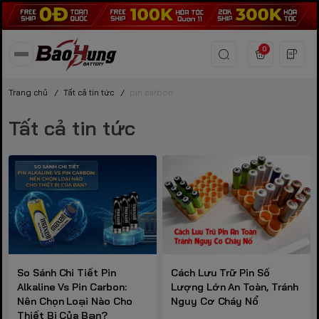
0
Trang chủ
/
Tất cả tin tức
/
pin carbon
Tất cả tin tức
So Sánh Chi Tiết Pin
Cách Lưu Trữ Pin Số
Alkaline Vs Pin Carbon:
Lượng Lớn An Toàn, Tránh
Nên Chọn Loại Nào Cho
Nguy Cơ Cháy Nổ
Thiết Bị Của Bạn?