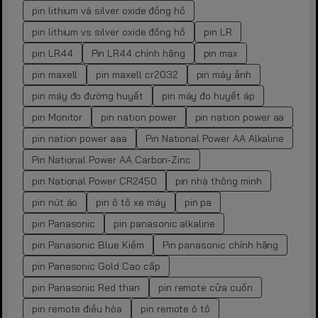
pin lithium và silver oxide đồng hồ
pin lithium vs silver oxide đồng hồ
pin LR
pin LR44
Pin LR44 chính hãng
pin max
pin maxell
pin maxell cr2032
pin máy ảnh
pin máy đo đường huyết
pin máy đo huyết áp
pin Monitor
pin nation power
pin nation power aa
pin nation power aaa
Pin National Power AA Alkaline
Pin National Power AA Carbon-Zinc
pin National Power CR2450
pin nhà thông minh
pin nút áo
pin ô tô xe máy
pin pa
pin Panasonic
pin panasonic alkaline
pin Panasonic Blue Kiềm
Pin panasonic chính hãng
pin Panasonic Gold Cao cấp
pin Panasonic Red than
pin remote cửa cuốn
pin remote điều hòa
pin remote ô tô