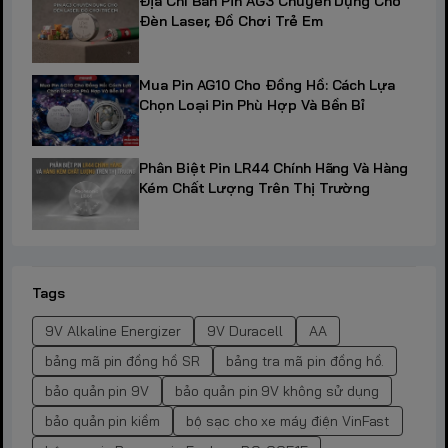
Địa Chỉ Bán Pin AG3 Chuyên Dụng Cho
Đèn Laser, Đồ Chơi Trẻ Em
Mua Pin AG10 Cho Đồng Hồ: Cách Lựa
Chọn Loại Pin Phù Hợp Và Bền Bỉ
Phân Biệt Pin LR44 Chính Hãng Và Hàng
Kém Chất Lượng Trên Thị Trường
Tags
9V Alkaline Energizer
9V Duracell
AA
bảng mã pin đồng hồ SR
bảng tra mã pin đồng hồ.
bảo quản pin 9V
bảo quản pin 9V không sử dụng
bảo quản pin kiềm
bộ sạc cho xe máy điện VinFast