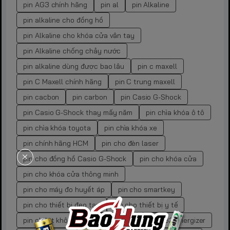
pin AG3 chính hãng
pin al
pin Alkaline
pin alkaline cho đồng hồ
pin Alkaline cho khóa cửa vân tay
pin Alkaline chống chảy nước
pin alkaline dùng được bao lâu
pin c maxell
pin C Maxell chính hãng
pin C trung maxell
pin cacbon
pin carbon
pin Casio G-Shock
pin Casio G-Shock thay mấy năm
pin chìa khóa ô tô
pin chìa khóa toyota
pin chìa khóa xe
pin chính hãng HCM
pin cho đèn laser
pin cho đồng hồ Casio G-Shock
pin cho khóa cửa
pin cho khóa cửa thông minh
pin cho máy đo huyết áp
pin cho smartkey
pin cho thiết bị đeo tay
pin cho thiết bị y tế
pin chuột không dây
pin cr
pin cr 2032 energizer