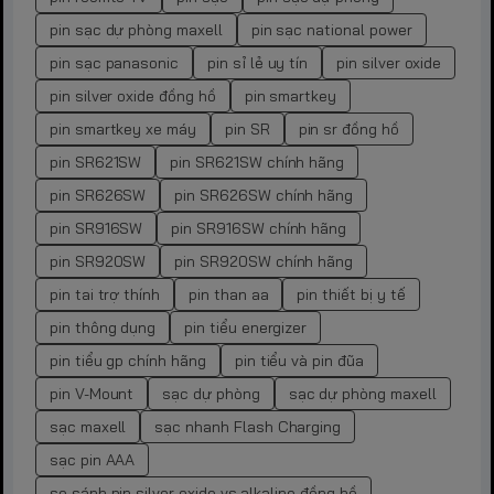
pin sạc dự phòng maxell
pin sạc national power
pin sạc panasonic
pin sỉ lẻ uy tín
pin silver oxide
pin silver oxide đồng hồ
pin smartkey
pin smartkey xe máy
pin SR
pin sr đồng hồ
pin SR621SW
pin SR621SW chính hãng
pin SR626SW
pin SR626SW chính hãng
pin SR916SW
pin SR916SW chính hãng
pin SR920SW
pin SR920SW chính hãng
pin tai trợ thính
pin than aa
pin thiết bị y tế
pin thông dụng
pin tiểu energizer
pin tiểu gp chính hãng
pin tiểu và pin đũa
pin V-Mount
sạc dự phòng
sạc dự phòng maxell
sạc maxell
sạc nhanh Flash Charging
sạc pin AAA
so sánh pin silver oxide vs alkaline đồng hồ