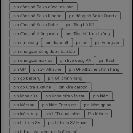
pin đồng hồ Seiko dùng loại nào
pin đồng hồ Seiko Kinetic
pin đồng hồ Seiko Quartz
pin đồng hồ Seiko Solar
pin đồng hồ SR
pin đồng hồ thông minh
pin đồng hồ treo tường
pin dự phòng
pin duracell
pin en
pin Energizer
pin energizer dùng được bao lâu
pin energizer max aa
pin Eveready AA
pin flash
pin GP
pin GP Alkaline
pin GP Alkaline chính hãng
pin gp battery
pin GP chính hãng
pin gp ultra alkaline
pin kẽm carbon
pin khóa cửa
pin khóa cửa vân tay
pin kiềm
pin kiềm aa
pin kiềm Energizer
pin kiềm gp aa
pin kiềm là gì
pin LED quay phim
Pin lithium
pin Lithium 3V
pin Lithium 3V Maxell
pin lithium và silver oxide đồng hồ