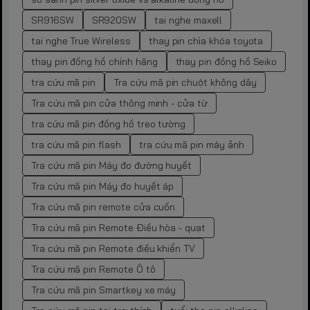
SR916SW
SR920SW
tai nghe maxell
tai nghe True Wireless
thay pin chìa khóa toyota
thay pin đồng hồ chính hãng
thay pin đồng hồ Seiko
tra cứu mã pin
Tra cứu mã pin chuột không dây
Tra cứu mã pin cửa thông minh - cửa từ
tra cứu mã pin đồng hồ treo tường
tra cứu mã pin flash
tra cứu mã pin máy ảnh
Tra cứu mã pin Máy đo đường huyết
Tra cứu mã pin Máy đo huyết áp
Tra cứu mã pin remote cửa cuốn
Tra cứu mã pin Remote Điều hòa - quạt
Tra cứu mã pin Remote điều khiển TV
Tra cứu mã pin Remote Ô tô
Tra cứu mã pin Smartkey xe máy