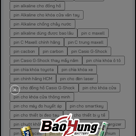
pin alkaline cho đồng hồ
pin Alkaline cho khóa cửa vân tay
pin Alkaline chống chảy nước
pin alkaline dùng được bao lâu
pin c maxell
pin C Maxell chính hãng
pin C trung maxell
pin cacbon
pin carbon
pin Casio G-Shock
pin Casio G-Shock thay mấy năm
pin chìa khóa ô tô
pin chìa khóa toyota
pin chìa khóa xe
pin chính hãng HCM
pin cho đèn laser
pin cho đồng hồ Casio G-Shock
pin cho khóa cửa
pin cho khóa cửa thông minh
pin cho máy đo huyết áp
pin cho smartkey
pin cho thiết bị đeo tay
pin cho thiết bị y tế
pin chuột không dây
pin cr
pin cr 2032 energizer
pin cr duracell
pin cr energizer
pin CR Lithium