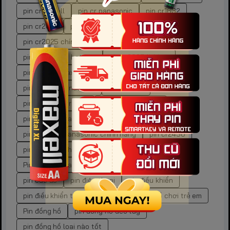
pin cr maxell
pin cr panasonic
pin cr1632
pin cr2016
pin cr2023
Pin CR2025
pin cr2025 chính hãng
pin cr2025 energizer
pin cr2025 gp battery
pin cr2025 lithium
pin cr2025 maxell
pin cr2025 nation power
pin cr2025 panasonic
pin cr2032
pin cr2032 duracell
pin cr2032 maxell
pin CR2032 Panasonic
pin CR2032 Panasonic chính hãng
pin cr2450
pin CR2450 chính hãng
pin CR2450 Maxell
Pin CR2450 Panasonic
pin cửa thông minh
pin cúc áo
pin điện thoại
pin điều khiển
pin điều khiển tivi
pin đồ chơi
pin đồ chơi trẻ em
Pin đồng hồ
pin đồng hồ đeo tay
pin đồng hồ loại nào tốt