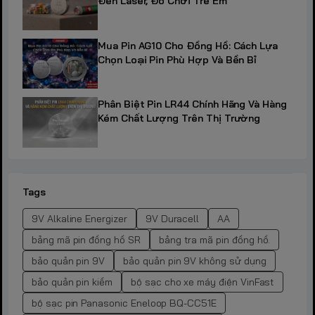
Đèn Laser, Đồ Chơi Trẻ Em
Mua Pin AG10 Cho Đồng Hồ: Cách Lựa
Chọn Loại Pin Phù Hợp Và Bền Bỉ
Phân Biệt Pin LR44 Chính Hãng Và Hàng
Kém Chất Lượng Trên Thị Trường
Tags
9V Alkaline Energizer
9V Duracell
AA
bảng mã pin đồng hồ SR
bảng tra mã pin đồng hồ.
bảo quản pin 9V
bảo quản pin 9V không sử dụng
bảo quản pin kiềm
bộ sạc cho xe máy điện VinFast
bộ sạc pin Panasonic Eneloop BQ-CC51E