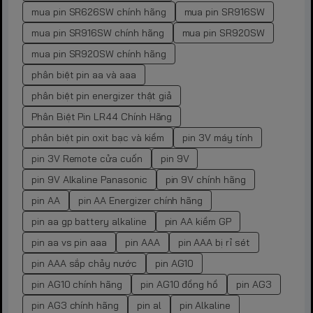
mua pin SR626SW chính hãng
mua pin SR916SW
mua pin SR916SW chính hãng
mua pin SR920SW
mua pin SR920SW chính hãng
phân biệt pin aa và aaa
phân biệt pin energizer thật giả
Phân Biệt Pin LR44 Chính Hãng
phân biệt pin oxit bạc và kiềm
pin 3V máy tính
pin 3V Remote cửa cuốn
pin 9V
pin 9V Alkaline Panasonic
pin 9V chính hãng
pin AA
pin AA Energizer chính hãng
pin aa gp battery alkaline
pin AA kiềm GP
pin aa vs pin aaa
pin AAA
pin AAA bị rỉ sét
pin AAA sắp chảy nước
pin AG10
pin AG10 chính hãng
pin AG10 đồng hồ
pin AG3
pin AG3 chính hãng
pin al
pin Alkaline