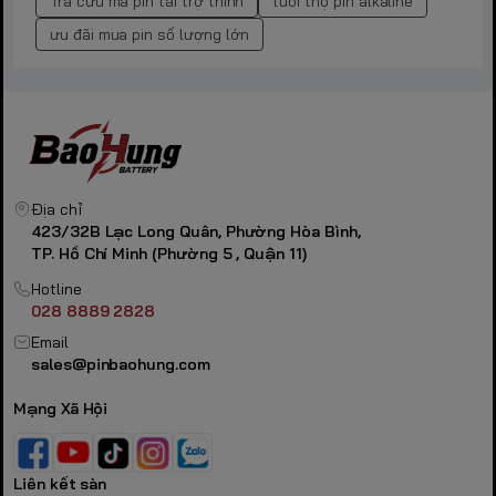
Tra cứu mã pin tai trợ thính
tuổi thọ pin alkaline
ưu đãi mua pin số lượng lớn
Địa chỉ
423/32B Lạc Long Quân, Phường Hòa Bình,
TP. Hồ Chí Minh (Phường 5 , Quận 11)
Hotline
028 8889 2828
Email
sales@pinbaohung.com
Mạng Xã Hội
Liên kết sàn