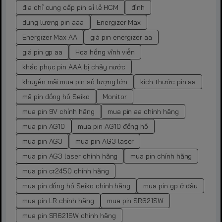
địa chỉ cung cấp pin sỉ lẻ HCM
đình
dung lượng pin aaa
Energizer Max
Energizer Max AA
giá pin energizer aa
giá pin gp aa
Hoa hồng vĩnh viễn
khắc phục pin AAA bị chảy nước
khuyến mãi mua pin số lượng lớn
kích thước pin aa
mã pin đồng hồ Seiko
Monitor
mua pin 9V chính hãng
mua pin aa chính hãng
mua pin AG10
mua pin AG10 đồng hồ
mua pin AG3
mua pin AG3 laser
mua pin AG3 laser chính hãng
mua pin chính hãng
mua pin cr2450 chính hãng
mua pin đồng hồ Seiko chính hãng
mua pin gp ở đâu
mua pin LR chính hãng
mua pin SR621SW
mua pin SR621SW chính hãng