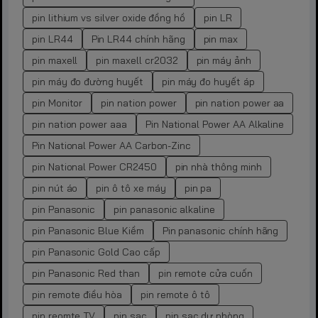
pin lithium vs silver oxide đồng hồ
pin LR
pin LR44
Pin LR44 chính hãng
pin max
pin maxell
pin maxell cr2032
pin máy ảnh
pin máy đo đường huyết
pin máy đo huyết áp
pin Monitor
pin nation power
pin nation power aa
pin nation power aaa
Pin National Power AA Alkaline
Pin National Power AA Carbon-Zinc
pin National Power CR2450
pin nhà thông minh
pin nút áo
pin ô tô xe máy
pin pa
pin Panasonic
pin panasonic alkaline
pin Panasonic Blue Kiềm
Pin panasonic chính hãng
pin Panasonic Gold Cao cấp
pin Panasonic Red than
pin remote cửa cuốn
pin remote điều hòa
pin remote ô tô
pin reomte TV
pin sạc
pin sạc dự phòng