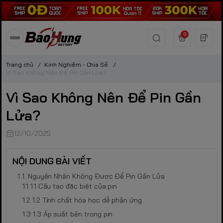
0
Trang chủ
/
Kinh Nghiệm - Chia Sẻ
/
Vì Sao Không Nên Để Pin Gần Lửa?
Vì Sao Không Nên Để Pin Gần
Lửa?
12/10/2025
NỘI DUNG BÀI VIẾT
1. Nguyên Nhân Không Được Để Pin Gần Lửa
1.1 Cấu tạo đặc biệt của pin
1.2 Tính chất hóa học dễ phản ứng
1.3 Áp suất bên trong pin