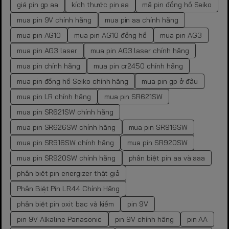
giá pin gp aa
kích thước pin aa
mã pin đồng hồ Seiko
mua pin 9V chính hãng
mua pin aa chính hãng
mua pin AG10
mua pin AG10 đồng hồ
mua pin AG3
mua pin AG3 laser
mua pin AG3 laser chính hãng
mua pin chính hãng
mua pin cr2450 chính hãng
mua pin đồng hồ Seiko chính hãng
mua pin gp ở đâu
mua pin LR chính hãng
mua pin SR621SW
mua pin SR621SW chính hãng
mua pin SR626SW chính hãng
mua pin SR916SW
mua pin SR916SW chính hãng
mua pin SR920SW
mua pin SR920SW chính hãng
phân biệt pin aa và aaa
phân biệt pin energizer thật giả
Phân Biệt Pin LR44 Chính Hãng
phân biệt pin oxit bạc và kiềm
pin 9V
pin 9V Alkaline Panasonic
pin 9V chính hãng
pin AA