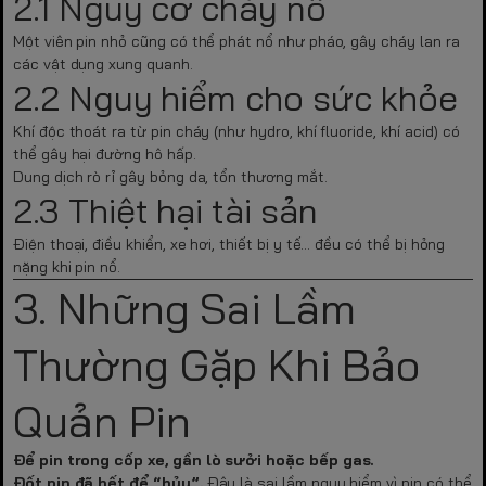
2.1 Nguy cơ cháy nổ
Một viên pin nhỏ cũng có thể phát nổ như pháo, gây cháy lan ra
các vật dụng xung quanh.
2.2 Nguy hiểm cho sức khỏe
Khí độc thoát ra từ pin cháy (như hydro, khí fluoride, khí acid) có
thể gây hại đường hô hấp.
Dung dịch rò rỉ gây bỏng da, tổn thương mắt.
2.3 Thiệt hại tài sản
Điện thoại, điều khiển, xe hơi, thiết bị y tế… đều có thể bị hỏng
nặng khi pin nổ.
3. Những Sai Lầm
Thường Gặp Khi Bảo
Quản Pin
Để pin trong cốp xe, gần lò sưởi hoặc bếp gas.
Đốt pin đã hết để “hủy”.
Đây là sai lầm nguy hiểm vì pin có thể