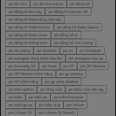
pin đồ chơi
pin đồ chơi trẻ em
pin đồng hồ
pin đồng hồ đeo tay
pin đồng hồ loại nào tốt
pin đồng hồ Seiko dùng loại nào
pin đồng hồ Seiko Kinetic
pin đồng hồ Seiko Quartz
pin đồng hồ Seiko Solar
pin đồng hồ sr
pin đồng hồ thông minh
pin đồng hồ treo tường
pin dự phòng
pin duracell
pin en
pin Energizer
pin energizer dùng được bao lâu
pin energizer max aa
pin Eveready AA
pin flash
pin GP
pin GP Alkaline
pin GP Alkaline chính hãng
pin gp battery
pin GP chính hãng
pin gp ultra alkaline
pin kẽm carbon
pin khóa cửa
pin khóa cửa vân tay
pin kiềm
pin kiềm aa
pin kiềm Energizer
pin kiềm gp aa
pin kiềm là gì
pin lithium
pin Lithium 3V
pin Lithium 3V Maxell