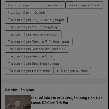
tra cứu mã pin đồng hồ treo tường
tra cứu mã pin flash
tra cứu mã pin máy ảnh
Tra cứu mã pin Máy đo đường huyết
Tra cứu mã pin Máy đo huyết áp
Tra cứu mã pin remote cửa cuốn
Tra cứu mã pin Remote Điều hòa - quạt
Tra cứu mã pin Remote điều khiển TV
Tra cứu mã pin Remote Ô tô
Tra cứu mã pin Smartkey xe máy
Tra cứu mã pin tai trợ thính
tuổi thọ pin alkaline
Bài viết liên quan
Địa Chỉ Bán Pin AG3 Chuyên Dụng Cho Đèn
Laser, Đồ Chơi Trẻ Em