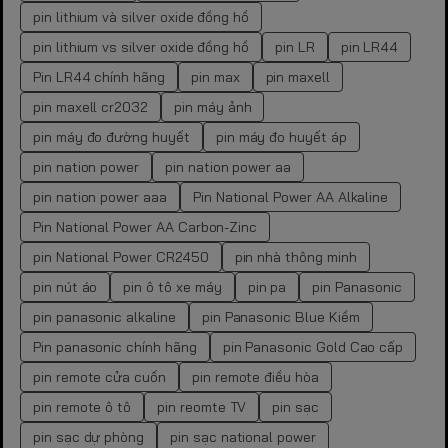
pin lithium và silver oxide đồng hồ
pin lithium vs silver oxide đồng hồ
pin LR
pin LR44
Pin LR44 chính hãng
pin max
pin maxell
pin maxell cr2032
pin máy ảnh
pin máy đo đường huyết
pin máy đo huyết áp
pin nation power
pin nation power aa
pin nation power aaa
Pin National Power AA Alkaline
Pin National Power AA Carbon-Zinc
pin National Power CR2450
pin nhà thông minh
pin nút áo
pin ô tô xe máy
pin pa
pin Panasonic
pin panasonic alkaline
pin Panasonic Blue Kiềm
Pin panasonic chính hãng
pin Panasonic Gold Cao cấp
pin remote cửa cuốn
pin remote điều hòa
pin remote ô tô
pin reomte TV
pin sạc
pin sạc dự phòng
pin sạc national power