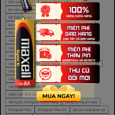
bảo quản pin 9V
bảo quản pin kiềm
bộ sạc pin Panasonic Eneloop BQ-CC51E
Bộ Sạc Pin AA / AAA Panasonic Eneloop
bộ sạc pin AAA
bộ sạc pin đa năng cho gia đình
Bộ sạc pin Panasonic Eneloop BQ-CC55E
cách bảo quản pin
cách bảo quản pin carbon
cách bảo quản pin cr
cách bảo quản pin kẽm
cách bảo quản pin than
cách lưu trữ pin
cách mua pin LR44 chính hãng
cách tra cứu mã pin
cách tra cứu mã pin đồng hồ
cách tra cứu mã pin đồng hồ chuẩn xác
cách tra cứu mã pin đồng hồ tại nhà
cách xác định mã pin đồng hồ
đại lý pin energizer chính hãng
dung lượng pin aaa
Energizer Max
Energizer Max AA
giá pin energizer aa