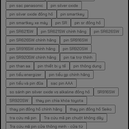
pin sạc panasonic
pin silver oxide
pin silver oxide đồng hồ
pin smartkey
pin smartkey xe máy
pin SR
pin sr đồng hồ
pin SR621SW
pin SR621SW chính hãng
pin SR626SW
pin SR626SW chính hãng
pin SR916SW
pin SR916SW chính hãng
pin SR920SW
pin SR920SW chính hãng
pin tai trợ thính
pin than aa
pin thiết bị y tế
pin thông dụng
pin tiểu energizer
pin tiểu gp chính hãng
pin tiểu và pin đũa
sạc pin AAA
so sánh pin silver oxide vs alkaline đồng hồ
SR916SW
SR920SW
thay pin chìa khóa toyota
thay pin đồng hồ chính hãng
thay pin đồng hồ Seiko
tra cứu mã pin
Tra cứu mã pin chuột không dây
Tra cứu mã pin cửa thông minh - cửa từ