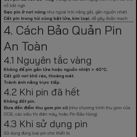
nổ bất ngờ.
Sạc pin ở nơi nóng
như ngoài trời nắng gắt, gần nguồn nhiệt.
Cất pin trong túi cùng bật lửa, kim loại
, dễ gây đoản mạch.
4. Cách Bảo Quản Pin
An Toàn
4.1 Nguyên tắc vàng
Không để pin gần lửa hoặc nguồn nhiệt > 40°C.
Cất giữ nơi khô ráo, thoáng mát.
Tránh ánh nắng trực tiếp.
4.2 Khi pin đã hết
Không đốt pin.
Đưa đến điểm thu gom pin cũ
(như chương trình thu gom của
OCB, các siêu thị điện máy, hoặc Pin Bảo Hùng).
4.3 Khi sử dụng pin
Sử dụng đúng loại pin cho thiết bị.