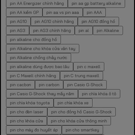
pin AA Energizer chính hãng
pin aa gp battery alkaline
pin AA kiềm GP
pin aa vs pin aaa
pin AAA
pin AG10
pin AG10 chính hãng
pin AG10 đồng hồ
pin AG3
pin AG3 chính hãng
pin al
pin Alkaline
pin alkaline cho đồng hồ
pin Alkaline cho khóa cửa vân tay
pin Alkaline chống chảy nước
pin alkaline dùng được bao lâu
pin c maxell
pin C Maxell chính hãng
pin C trung maxell
pin cacbon
pin carbon
pin Casio G-Shock
pin Casio G-Shock thay mấy năm
pin chìa khóa ô tô
pin chìa khóa toyota
pin chìa khóa xe
pin cho đèn laser
pin cho đồng hồ Casio G-Shock
pin cho khóa cửa
pin cho khóa cửa thông minh
pin cho máy đo huyết áp
pin cho smartkey