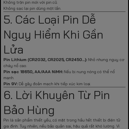
Không trộn pin mới với pin cũ.
Không sạc lại pin dùng một lần.
5. Các Loại Pin Dễ
Nguy Hiểm Khi Gần
Lửa
Pin Lithium (CR2032, CR2025, CR2450…):
Nhỏ nhưng nguy cơ
cháy nổ cao.
Pin sạc 18650, AA/AAA NiMH:
Nếu bị nung nóng có thể nổ
mạnh.
Pin 9V:
Dễ gây đoản mạch khi tiếp xúc kim loại.
6. Lời Khuyên Từ Pin
Bảo Hùng
Pin là sản phẩm thiết yếu, có mặt trong hầu hết thiết bị điện tử
gia đình. Tuy nhiên, nếu bảo quản sai, hậu quả rất khó lường. Vì