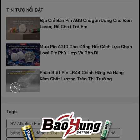
TIN TỨC NỔI BẬT
Địa Chỉ Bán Pin AG3 Chuyên Dụng Cho Đèn
Laser, Đồ Chơi Trẻ Em
Mua Pin AG10 Cho Đồng Hồ: Cách Lựa Chọn
Loại Pin Phù Hợp Và Bền Bỉ
Phân Biệt Pin LR44 Chính Hãng Và Hàng
Kém Chất Lượng Trên Thị Trường
Tags
9V Alkaline Energizer
9V Duracell
bảng mã pin đồng hồ SR
bảng tra mã pin đồng hồ.