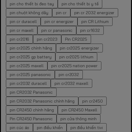
pin cho thiết bị đeo tay
pin cho thiết bị y tế
pin chuột không dây
pin cr
pin cr 2032 energizer
pin cr duracell
pin cr energizer
pin CR Lithium
pin cr maxell
pin cr panasonic
pin cr1632
pin cr2016
pin cr2023
Pin CR2025
pin cr2025 chính hãng
pin cr2025 energizer
pin cr2025 gp battery
pin cr2025 lithium
pin cr2025 maxell
pin cr2025 nation power
pin cr2025 panasonic
pin cr2032
pin cr2032 duracell
pin cr2032 maxell
pin CR2032 Panasonic
pin CR2032 Panasonic chính hãng
pin cr2450
pin CR2450 chính hãng
pin CR2450 Maxell
Pin CR2450 Panasonic
pin cửa thông minh
pin cúc áo
pin điều khiển
pin điều khiển tivi