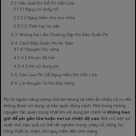
2. Hậu Quả Khi Để Pin Gần Lửa
2.1 Nguy cơ cháy nổ
2.2 Nguy hiểm cho sức khỏe
2.3 Thiệt hại tài sản
3. Những Sai Lầm Thường Gặp Khi Bảo Quản Pin
4. Cách Bảo Quản Pin An Toàn
4.1 Nguyên tắc vàng
4.2 Khi pin đã hết
4.3 Khi sử dụng pin
5. Các Loại Pin Dễ Nguy Hiểm Khi Gần Lửa
6. Lời Khuyên Từ Pin Bảo Hùng
Pin là nguồn năng lượng nhỏ bé nhưng lại tiềm ẩn nhiều rủi ro nếu
không được sử dụng và bảo quản đúng cách. Một trong những
nguyên tắc quan trọng nhất khi sử dụng pin chính là
không bao
giờ để pin gần lửa hoặc nơi có nhiệt độ cao
. Bởi chỉ một sơ
suất nhỏ, hậu quả có thể rất nghiêm trọng: cháy nổ, bỏng, hư
hỏng thiết bị, thậm chí nguy hiểm đến tính mạng.