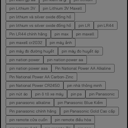
pin Lithium 3V
pin Lithium 3V Maxell
pin lithium và silver oxide đồng hồ
pin lithium vs silver oxide đồng hồ
pin LR
pin LR44
Pin LR44 chính hãng
pin max
pin maxell
pin maxell cr2032
pin máy ảnh
pin máy đo đường huyết
pin máy đo huyết áp
pin nation power
pin nation power aa
pin nation power aaa
Pin National Power AA Alkaline
Pin National Power AA Carbon-Zinc
pin National Power CR2450
pin nhà thông minh
pin nút áo
pin ô tô xe máy
pin pa
pin Panasonic
pin panasonic alkaline
pin Panasonic Blue Kiềm
Pin panasonic chính hãng
pin Panasonic Gold Cao cấp
pin remote cửa cuốn
pin remote điều hòa