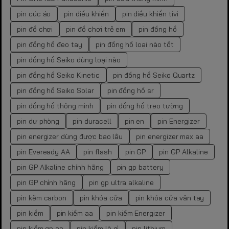
pin cúc áo
pin điều khiển
pin điều khiển tivi
pin đồ chơi
pin đồ chơi trẻ em
pin đồng hồ
pin đồng hồ đeo tay
pin đồng hồ loại nào tốt
pin đồng hồ Seiko dùng loại nào
pin đồng hồ Seiko Kinetic
pin đồng hồ Seiko Quartz
pin đồng hồ Seiko Solar
pin đồng hồ sr
pin đồng hồ thông minh
pin đồng hồ treo tường
pin dự phòng
pin duracell
pin en
pin Energizer
pin energizer dùng được bao lâu
pin energizer max aa
pin Eveready AA
pin flash
pin GP
pin GP Alkaline
pin GP Alkaline chính hãng
pin gp battery
pin GP chính hãng
pin gp ultra alkaline
pin kẽm carbon
pin khóa cửa
pin khóa cửa vân tay
pin kiềm
pin kiềm aa
pin kiềm Energizer
pin kiềm gp aa
pin kiềm là gì
pin lithium