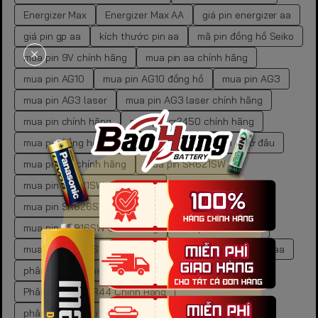
Energizer Max
Energizer Max AA
giá pin energizer aa
giá pin gp aa
kích thước pin aa
mã pin đồng hồ Seiko
mua pin 9V chính hãng
mua pin aa chính hãng
mua pin AG10
mua pin AG10 đồng hồ
mua pin AG3
mua pin AG3 laser
mua pin AG3 laser chính hãng
mua pin chính hãng
mua pin cr2450 chính hãng
mua pin đồng hồ Seiko chính hãng
mua pin gp ở đâu
mua pin LR chính hãng
mua pin SR621SW
mua pin SR621SW chính hãng
mua pin SR626SW chính hãng
mua pin SR916SW
mua pin SR916SW chính hãng
mua pin SR920SW
mua pin SR920SW chính hãng
phân biệt pin aa và aaa
phân biệt pin energizer thật giả
Phân Biệt Pin LR44 Chính Hãng
phân biệt pin oxit bạc và kiềm
pin 9V