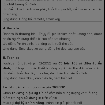
lý, chất lượng ổn định.
Ưu điểm: Giá thành vừa phải, tuổi thọ pin tốt, dễ tìm mua tại các
cửa hàng.
Ứng dụng: Đồng hồ, remote, smartkey.
4. Renata
Renata là thương hiệu Thụy Sĩ, pin lithium chất lượng cao, được
nhiều người dùng thiết bị cao cấp ưa chuộng.
Ưu điểm: Pin ổn định, ít phồng cell, tuổi thọ dài.
Ứng dụng: Smartkey xe sang, đồng hồ đeo tay cao cấp.
5. Toshiba
Toshiba nổi bật về pin CR2032 với
độ bền tốt và điện áp ổn
định
, phù hợp cho các thiết bị công nghệ tiêu thụ điện vừa phải.
Ưu điểm: Tuổi thọ dài, ít bị chai, đảm bảo tín hiệu ổn định.
Ứng dụng: Smartkey, cân điện tử, cảm biến IoT.
Lời khuyên khi chọn mua pin CR2032
Chọn
thương hiệu uy tín
để đảm bảo dung lượng và tuổi thọ.
Kiểm tra
hạn sử dụng
in trên vỉ pin.
Mua tại
đại lý chính hãng
, tránh pin giả, pin trôi nổi.