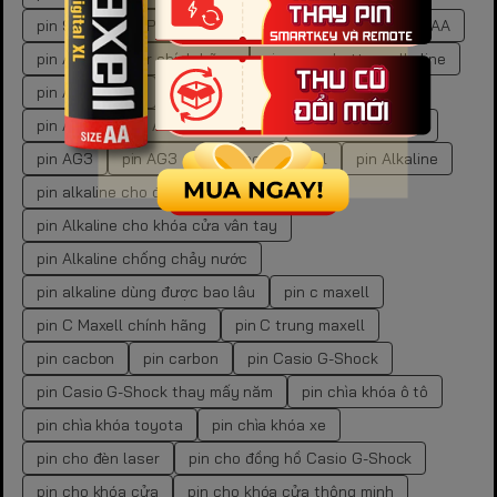
pin 9V Alkaline Panasonic
pin 9V chính hãng
pin AA
pin AA Energizer chính hãng
pin aa gp battery alkaline
pin AA kiềm GP
pin aa vs pin aaa
pin AAA
pin AG10
pin AG10 chính hãng
pin AG10 đồng hồ
pin AG3
pin AG3 chính hãng
pin al
pin Alkaline
pin alkaline cho đồng hồ
pin Alkaline cho khóa cửa vân tay
pin Alkaline chống chảy nước
pin alkaline dùng được bao lâu
pin c maxell
pin C Maxell chính hãng
pin C trung maxell
pin cacbon
pin carbon
pin Casio G-Shock
pin Casio G-Shock thay mấy năm
pin chìa khóa ô tô
pin chìa khóa toyota
pin chìa khóa xe
pin cho đèn laser
pin cho đồng hồ Casio G-Shock
pin cho khóa cửa
pin cho khóa cửa thông minh