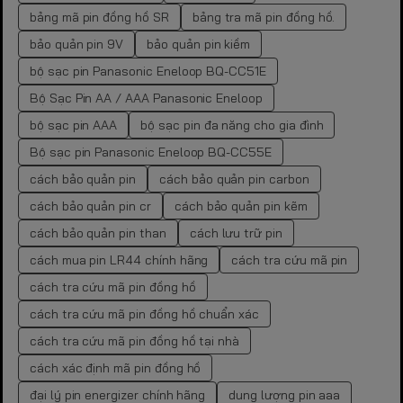
bảng mã pin đồng hồ SR
bảng tra mã pin đồng hồ.
bảo quản pin 9V
bảo quản pin kiềm
bộ sạc pin Panasonic Eneloop BQ-CC51E
Bộ Sạc Pin AA / AAA Panasonic Eneloop
bộ sạc pin AAA
bộ sạc pin đa năng cho gia đình
Bộ sạc pin Panasonic Eneloop BQ-CC55E
cách bảo quản pin
cách bảo quản pin carbon
cách bảo quản pin cr
cách bảo quản pin kẽm
cách bảo quản pin than
cách lưu trữ pin
cách mua pin LR44 chính hãng
cách tra cứu mã pin
cách tra cứu mã pin đồng hồ
cách tra cứu mã pin đồng hồ chuẩn xác
cách tra cứu mã pin đồng hồ tại nhà
cách xác định mã pin đồng hồ
đại lý pin energizer chính hãng
dung lượng pin aaa