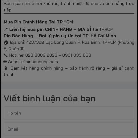
Bảo quản pin ở nơi khô ráo, tránh nhiệt độ cao và ánh nắng trực
tiếp.
Mua Pin Chính Hãng Tại TP.HCM
📍
Liên hệ mua pin CHÍNH HÃNG – GIÁ SỈ
tại TP.HCM
Pin Bảo Hùng – Đại lý pin uy tín tại TP. Hồ Chí Minh
🏠 Địa chỉ: 423/32B Lạc Long Quân, P. Hòa Bình, TP.HCM (Phường
5, Quận 11)
📞 Hotline: 028 8889 2828 – 0901 835 853
🌐 Website: pinbaohung.com
🔋 Cam kết hàng chính hãng – bảo hành rõ ràng – giá sỉ cạnh
tranh.
Viết bình luận của bạn