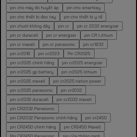
pin cho máy đo huyết áp
pin cho smartkey
pin cho thiết bị đeo tay
pin cho thiết bị y tế
pin chuột không dây
pin cr
pin cr 2032 energizer
pin cr duracell
pin cr energizer
pin CR Lithium
pin cr maxell
pin cr panasonic
pin cr1632
pin cr2016
pin cr2023
Pin CR2025
pin cr2025 chính hãng
pin cr2025 energizer
pin cr2025 gp battery
pin cr2025 lithium
pin cr2025 maxell
pin cr2025 nation power
pin cr2025 panasonic
pin cr2032
pin cr2032 duracell
pin cr2032 maxell
pin CR2032 Panasonic
pin CR2032 Panasonic chính hãng
pin cr2450
pin CR2450 chính hãng
pin CR2450 Maxell
Pin CR2450 Panasonic
pin cửa thông minh