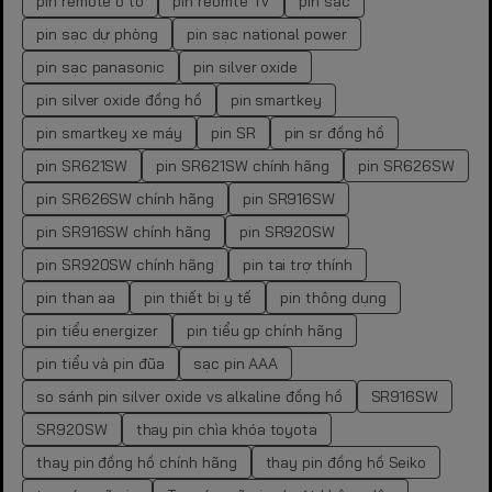
pin remote ô tô
pin reomte TV
pin sạc
pin sạc dự phòng
pin sạc national power
pin sạc panasonic
pin silver oxide
pin silver oxide đồng hồ
pin smartkey
pin smartkey xe máy
pin SR
pin sr đồng hồ
pin SR621SW
pin SR621SW chính hãng
pin SR626SW
pin SR626SW chính hãng
pin SR916SW
pin SR916SW chính hãng
pin SR920SW
pin SR920SW chính hãng
pin tai trợ thính
pin than aa
pin thiết bị y tế
pin thông dụng
pin tiểu energizer
pin tiểu gp chính hãng
pin tiểu và pin đũa
sạc pin AAA
so sánh pin silver oxide vs alkaline đồng hồ
SR916SW
SR920SW
thay pin chìa khóa toyota
thay pin đồng hồ chính hãng
thay pin đồng hồ Seiko