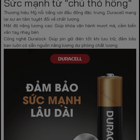
Sức mạnh từ "chú thỏ hồng"
Thương hiệu Mỹ nổi tiếng với đầu đồng đặc trưng, Duracell mang
lại sự an tâm tuyệt đối về chất lượng.
Mật độ năng lượng cao:
Giúp khóa vận hành mượt mà, cảm biến
vân tay nhạy bén.
Công nghệ Duralock:
Giúp pin giữ điện tốt khi lưu trữ, đảm bảo
bạn luôn có sẵn nguồn năng lượng dự phòng chất lượng.