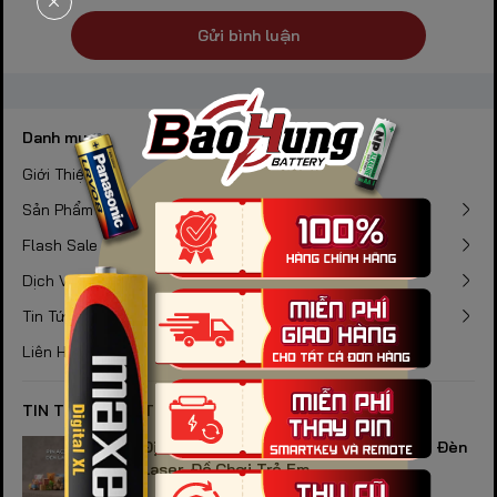
Gửi bình luận
Danh mục
Giới Thiệu
Sản Phẩm
Flash Sale
Dịch Vụ
Tin Tức
Liên Hệ
TIN TỨC NỔI BẬT
Địa Chỉ Bán Pin AG3 Chuyên Dụng Cho Đèn
Laser, Đồ Chơi Trẻ Em