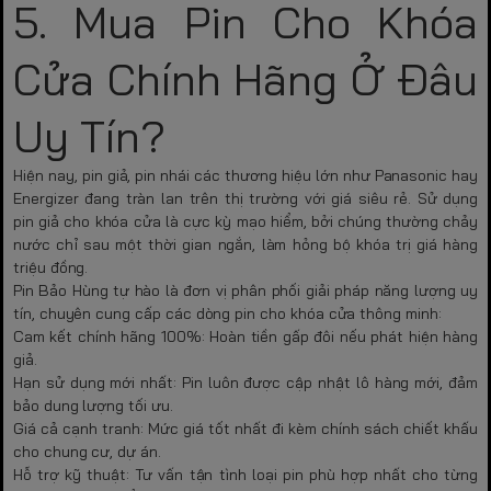
5. Mua Pin Cho Khóa
Cửa Chính Hãng Ở Đâu
Uy Tín?
Hiện nay, pin giả, pin nhái các thương hiệu lớn như Panasonic hay
Energizer đang tràn lan trên thị trường với giá siêu rẻ. Sử dụng
pin giả cho khóa cửa là cực kỳ mạo hiểm, bởi chúng thường chảy
nước chỉ sau một thời gian ngắn, làm hỏng bộ khóa trị giá hàng
triệu đồng.
Pin Bảo Hùng
tự hào là đơn vị phân phối giải pháp năng lượng uy
tín, chuyên cung cấp các dòng
pin cho khóa cửa
thông minh:
Cam kết chính hãng 100%:
Hoàn tiền gấp đôi nếu phát hiện hàng
giả.
Hạn sử dụng mới nhất:
Pin luôn được cập nhật lô hàng mới, đảm
bảo dung lượng tối ưu.
Giá cả cạnh tranh:
Mức giá tốt nhất đi kèm chính sách chiết khấu
cho chung cư, dự án.
Hỗ trợ kỹ thuật:
Tư vấn tận tình loại pin phù hợp nhất cho từng