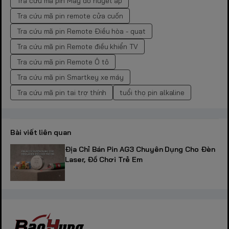
Tra cứu mã pin Máy đo huyết áp
Tra cứu mã pin remote cửa cuốn
Tra cứu mã pin Remote Điều hòa - quạt
Tra cứu mã pin Remote điều khiển TV
Tra cứu mã pin Remote Ô tô
Tra cứu mã pin Smartkey xe máy
Tra cứu mã pin tai trợ thính
tuổi thọ pin alkaline
Bài viết liên quan
Địa Chỉ Bán Pin AG3 Chuyên Dụng Cho Đèn
Laser, Đồ Chơi Trẻ Em