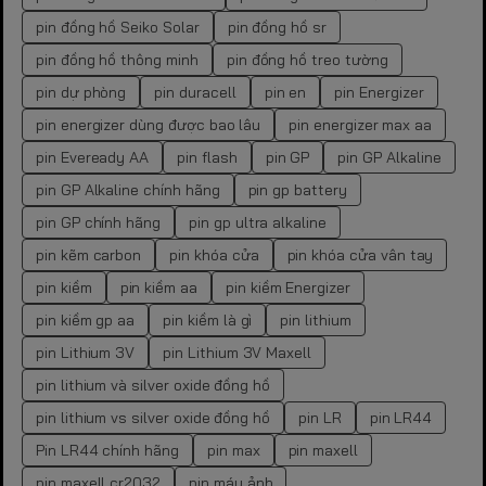
pin đồng hồ Seiko Solar
pin đồng hồ sr
pin đồng hồ thông minh
pin đồng hồ treo tường
pin dự phòng
pin duracell
pin en
pin Energizer
pin energizer dùng được bao lâu
pin energizer max aa
pin Eveready AA
pin flash
pin GP
pin GP Alkaline
pin GP Alkaline chính hãng
pin gp battery
pin GP chính hãng
pin gp ultra alkaline
pin kẽm carbon
pin khóa cửa
pin khóa cửa vân tay
pin kiềm
pin kiềm aa
pin kiềm Energizer
pin kiềm gp aa
pin kiềm là gì
pin lithium
pin Lithium 3V
pin Lithium 3V Maxell
pin lithium và silver oxide đồng hồ
pin lithium vs silver oxide đồng hồ
pin LR
pin LR44
Pin LR44 chính hãng
pin max
pin maxell
pin maxell cr2032
pin máy ảnh