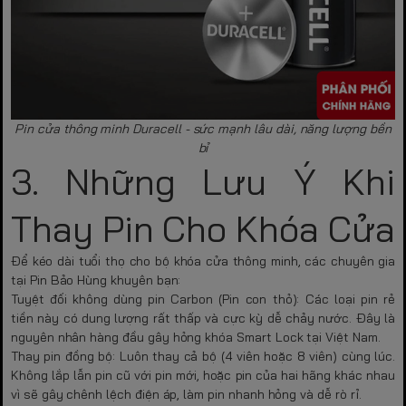
Pin cửa thông minh Duracell - sức mạnh lâu dài, năng lượng bền
bỉ
3. Những Lưu Ý Khi
Thay Pin Cho Khóa Cửa
Để kéo dài tuổi thọ cho bộ khóa cửa thông minh, các chuyên gia
tại
Pin Bảo Hùng
khuyên bạn:
Tuyệt đối không dùng pin Carbon (Pin con thỏ):
Các loại pin rẻ
tiền này có dung lượng rất thấp và cực kỳ dễ chảy nước. Đây là
nguyên nhân hàng đầu gây hỏng khóa Smart Lock tại Việt Nam.
Thay pin đồng bộ:
Luôn thay cả bộ (4 viên hoặc 8 viên) cùng lúc.
Không lắp lẫn pin cũ với pin mới, hoặc pin của hai hãng khác nhau
vì sẽ gây chênh lệch điện áp, làm pin nhanh hỏng và dễ rò rỉ.