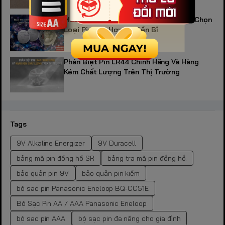
Mua Pin AG10 Cho Đồng Hồ: Cách Lựa Chọn
Loại Pin Phù Hợp Và Bền Bỉ
Phân Biệt Pin LR44 Chính Hãng Và Hàng
Kém Chất Lượng Trên Thị Trường
Tags
9V Alkaline Energizer
9V Duracell
bảng mã pin đồng hồ SR
bảng tra mã pin đồng hồ.
bảo quản pin 9V
bảo quản pin kiềm
bộ sạc pin Panasonic Eneloop BQ-CC51E
Bộ Sạc Pin AA / AAA Panasonic Eneloop
bộ sạc pin AAA
bộ sạc pin đa năng cho gia đình