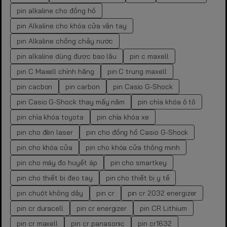
pin alkaline cho đồng hồ
pin Alkaline cho khóa cửa vân tay
pin Alkaline chống chảy nước
pin alkaline dùng được bao lâu
pin c maxell
pin C Maxell chính hãng
pin C trung maxell
pin cacbon
pin carbon
pin Casio G-Shock
pin Casio G-Shock thay mấy năm
pin chìa khóa ô tô
pin chìa khóa toyota
pin chìa khóa xe
pin cho đèn laser
pin cho đồng hồ Casio G-Shock
pin cho khóa cửa
pin cho khóa cửa thông minh
pin cho máy đo huyết áp
pin cho smartkey
pin cho thiết bị đeo tay
pin cho thiết bị y tế
pin chuột không dây
pin cr
pin cr 2032 energizer
pin cr duracell
pin cr energizer
pin CR Lithium
pin cr maxell
pin cr panasonic
pin cr1632