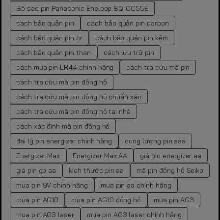
Bộ sạc pin Panasonic Eneloop BQ-CC55E
cách bảo quản pin
cách bảo quản pin carbon
cách bảo quản pin cr
cách bảo quản pin kẽm
cách bảo quản pin than
cách lưu trữ pin
cách mua pin LR44 chính hãng
cách tra cứu mã pin
cách tra cứu mã pin đồng hồ
cách tra cứu mã pin đồng hồ chuẩn xác
cách tra cứu mã pin đồng hồ tại nhà
cách xác định mã pin đồng hồ
đại lý pin energizer chính hãng
dung lượng pin aaa
Energizer Max
Energizer Max AA
giá pin energizer aa
giá pin gp aa
kích thước pin aa
mã pin đồng hồ Seiko
mua pin 9V chính hãng
mua pin aa chính hãng
mua pin AG10
mua pin AG10 đồng hồ
mua pin AG3
mua pin AG3 laser
mua pin AG3 laser chính hãng