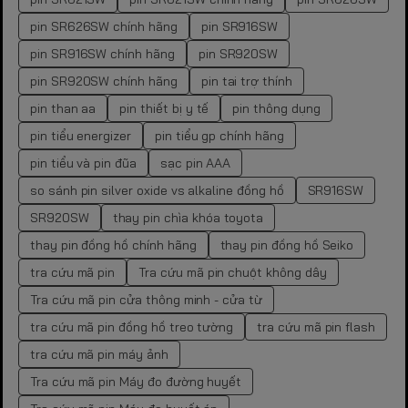
pin SR626SW chính hãng
pin SR916SW
pin SR916SW chính hãng
pin SR920SW
pin SR920SW chính hãng
pin tai trợ thính
pin than aa
pin thiết bị y tế
pin thông dụng
pin tiểu energizer
pin tiểu gp chính hãng
pin tiểu và pin đũa
sạc pin AAA
so sánh pin silver oxide vs alkaline đồng hồ
SR916SW
SR920SW
thay pin chìa khóa toyota
thay pin đồng hồ chính hãng
thay pin đồng hồ Seiko
tra cứu mã pin
Tra cứu mã pin chuột không dây
Tra cứu mã pin cửa thông minh - cửa từ
tra cứu mã pin đồng hồ treo tường
tra cứu mã pin flash
tra cứu mã pin máy ảnh
Tra cứu mã pin Máy đo đường huyết