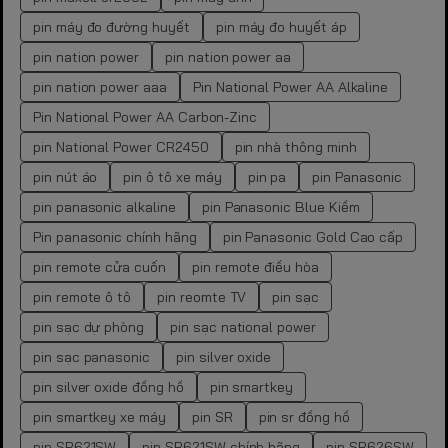
pin máy đo đường huyết
pin máy đo huyết áp
pin nation power
pin nation power aa
pin nation power aaa
Pin National Power AA Alkaline
Pin National Power AA Carbon-Zinc
pin National Power CR2450
pin nhà thông minh
pin nút áo
pin ô tô xe máy
pin pa
pin Panasonic
pin panasonic alkaline
pin Panasonic Blue Kiềm
Pin panasonic chính hãng
pin Panasonic Gold Cao cấp
pin remote cửa cuốn
pin remote điều hòa
pin remote ô tô
pin reomte TV
pin sạc
pin sạc dự phòng
pin sạc national power
pin sạc panasonic
pin silver oxide
pin silver oxide đồng hồ
pin smartkey
pin smartkey xe máy
pin SR
pin sr đồng hồ
pin SR621SW
pin SR621SW chính hãng
pin SR626SW