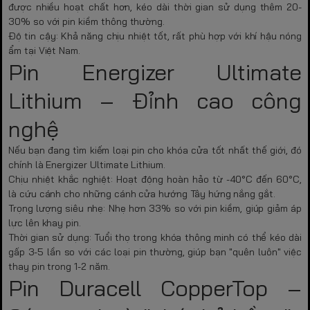
được nhiều hoạt chất hơn, kéo dài thời gian sử dụng thêm 20-
30% so với pin kiềm thông thường.
Độ tin cậy:
Khả năng chịu nhiệt tốt, rất phù hợp với khí hậu nóng
ẩm tại Việt Nam.
Pin Energizer Ultimate
Lithium – Đỉnh cao công
nghệ
Nếu bạn đang tìm kiếm loại
pin cho khóa cửa
tốt nhất thế giới, đó
chính là Energizer Ultimate Lithium.
Chịu nhiệt khắc nghiệt:
Hoạt động hoàn hảo từ
-40°C đến 60°C
,
là cứu cánh cho những cánh cửa hướng Tây hứng nắng gắt.
Trọng lượng siêu nhẹ:
Nhẹ hơn 33% so với pin kiềm, giúp giảm áp
lực lên khay pin.
Thời gian sử dụng:
Tuổi thọ trong khóa thông minh có thể kéo dài
gấp 3-5 lần so với các loại pin thường, giúp bạn "quên luôn" việc
thay pin trong 1-2 năm.
Pin Duracell CopperTop –