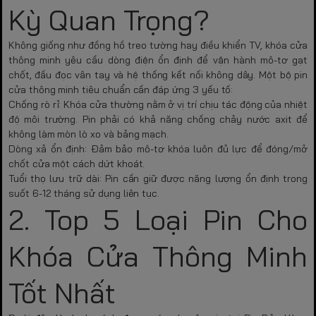
Kỳ Quan Trọng?
Không giống như đồng hồ treo tường hay điều khiển TV, khóa cửa
thông minh yêu cầu dòng điện ổn định để vận hành mô-tơ gạt
chốt, đầu đọc vân tay và hệ thống kết nối không dây. Một bộ
pin
cửa thông minh
tiêu chuẩn cần đáp ứng 3 yếu tố:
Chống rò rỉ:
Khóa cửa thường nằm ở vị trí chịu tác động của nhiệt
độ môi trường. Pin phải có khả năng chống chảy nước axit để
không làm mòn lò xo và bảng mạch.
Dòng xả ổn định:
Đảm bảo mô-tơ khóa luôn đủ lực để đóng/mở
chốt cửa một cách dứt khoát.
Tuổi thọ lưu trữ dài:
Pin cần giữ được năng lượng ổn định trong
suốt 6-12 tháng sử dụng liên tục.
2. Top 5 Loại Pin Cho
Khóa Cửa Thông Minh
Tốt Nhất