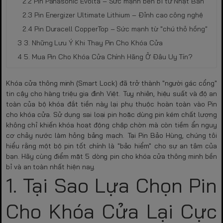
Pin Panasonic Evolta – Sức mạnh bền bỉ từ Nhật Bản
Pin Energizer Ultimate Lithium – Đỉnh cao công nghệ
Pin Duracell CopperTop – Sức mạnh từ "chú thỏ hồng"
3. Những Lưu Ý Khi Thay Pin Cho Khóa Cửa
5. Mua Pin Cho Khóa Cửa Chính Hãng Ở Đâu Uy Tín?
Khóa cửa thông minh (Smart Lock) đã trở thành "người gác cổng"
tin cậy cho hàng triệu gia đình Việt. Tuy nhiên, hiệu suất và độ an
toàn của bộ khóa đắt tiền này lại phụ thuộc hoàn toàn vào
Pin
cho khóa cửa
. Sử dụng sai loại pin hoặc dùng pin kém chất lượng
không chỉ khiến khóa hoạt động chập chờn mà còn tiềm ẩn nguy
cơ chảy nước làm hỏng bảng mạch. Tại
Pin Bảo Hùng
, chúng tôi
hiểu rằng một bộ pin tốt chính là "bảo hiểm" cho sự an tâm của
bạn. Hãy cùng điểm mặt 5 dòng pin cho khóa cửa thông minh bền
bỉ và an toàn nhất hiện nay.
1. Tại Sao Lựa Chọn Pin
Cho Khóa Cửa Lại Cực