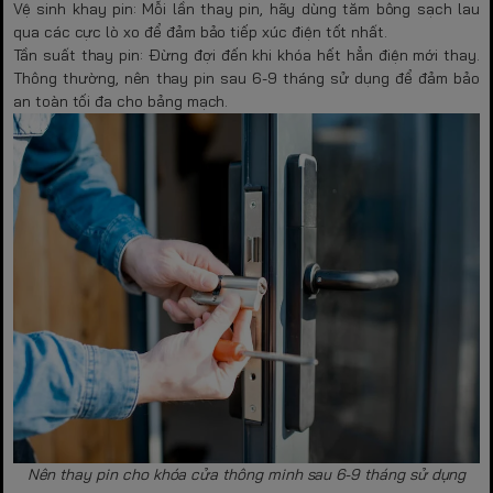
Vệ sinh khay pin:
Mỗi lần thay pin, hãy dùng tăm bông sạch lau
qua các cực lò xo để đảm bảo tiếp xúc điện tốt nhất.
Tần suất thay pin:
Đừng đợi đến khi khóa hết hẳn điện mới thay.
Thông thường, nên thay pin sau 6-9 tháng sử dụng để đảm bảo
an toàn tối đa cho bảng mạch.
Nên thay pin cho khóa cửa thông minh sau 6-9 tháng sử dụng