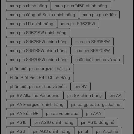
mua pin chính hãng
mua pin cr2450 chính hãng
mua pin đồng hồ Seiko chính hãng
mua pin gp ở đâu
mua pin LR chính hãng
mua pin SR621SW
mua pin SR621SW chính hãng
mua pin SR626SW chính hãng
mua pin SR916SW
mua pin SR916SW chính hãng
mua pin SR920SW
mua pin SR920SW chính hãng
phân biệt pin aa và aaa
phân biệt pin energizer thật giả
Phân Biệt Pin LR44 Chính Hãng
phân biệt pin oxit bạc và kiềm
pin 9V
pin 9V Alkaline Panasonic
pin 9V chính hãng
pin AA
pin AA Energizer chính hãng
pin aa gp battery alkaline
pin AA kiềm GP
pin aa vs pin aaa
pin AAA
pin AG10
pin AG10 chính hãng
pin AG10 đồng hồ
pin AG3
pin AG3 chính hãng
pin al
pin Alkaline