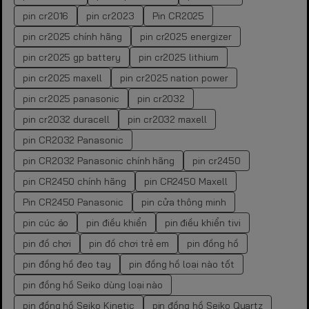
pin cr2016
pin cr2023
Pin CR2025
pin cr2025 chính hãng
pin cr2025 energizer
pin cr2025 gp battery
pin cr2025 lithium
pin cr2025 maxell
pin cr2025 nation power
pin cr2025 panasonic
pin cr2032
pin cr2032 duracell
pin cr2032 maxell
pin CR2032 Panasonic
pin CR2032 Panasonic chính hãng
pin cr2450
pin CR2450 chính hãng
pin CR2450 Maxell
Pin CR2450 Panasonic
pin cửa thông minh
pin cúc áo
pin điều khiển
pin điều khiển tivi
pin đồ chơi
pin đồ chơi trẻ em
pin đồng hồ
pin đồng hồ đeo tay
pin đồng hồ loại nào tốt
pin đồng hồ Seiko dùng loại nào
pin đồng hồ Seiko Kinetic
pin đồng hồ Seiko Quartz