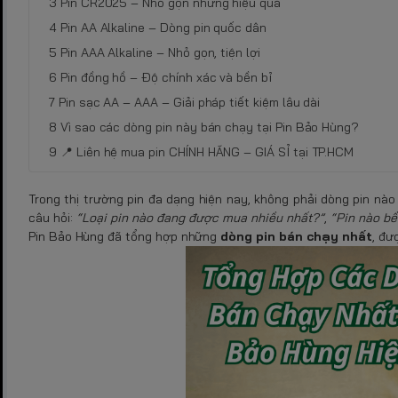
Pin CR2025 – Nhỏ gọn nhưng hiệu quả
Pin AA Alkaline – Dòng pin quốc dân
Pin AAA Alkaline – Nhỏ gọn, tiện lợi
Pin đồng hồ – Độ chính xác và bền bỉ
Pin sạc AA – AAA – Giải pháp tiết kiệm lâu dài
Vì sao các dòng pin này bán chạy tại Pin Bảo Hùng?
📍 Liên hệ mua pin CHÍNH HÃNG – GIÁ SỈ tại TP.HCM
Trong thị trường pin đa dạng hiện nay, không phải dòng pin nào
câu hỏi:
“Loại pin nào đang được mua nhiều nhất?”
,
“Pin nào bề
Pin Bảo Hùng đã tổng hợp những
dòng pin bán chạy nhất
, đư