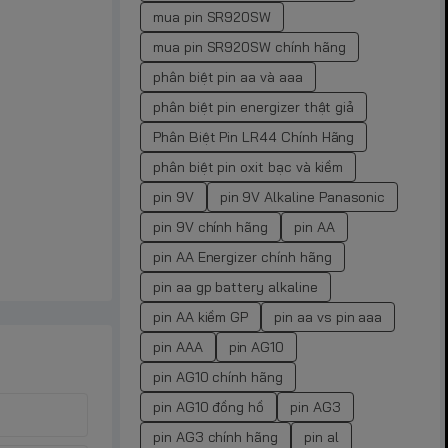
mua pin SR920SW
mua pin SR920SW chính hãng
phân biệt pin aa và aaa
phân biệt pin energizer thật giả
Phân Biệt Pin LR44 Chính Hãng
phân biệt pin oxit bạc và kiềm
pin 9V
pin 9V Alkaline Panasonic
pin 9V chính hãng
pin AA
pin AA Energizer chính hãng
pin aa gp battery alkaline
pin AA kiềm GP
pin aa vs pin aaa
pin AAA
pin AG10
pin AG10 chính hãng
pin AG10 đồng hồ
pin AG3
pin AG3 chính hãng
pin al