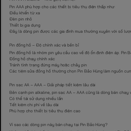
Pin AAA phù hợp cho các thiết bị tiêu thụ điện thấp như:
Điều khiển từ xa
Đèn pin nhỏ
Thiết bị gia dụng
Đây là dòng pin được các gia đình mua thường xuyên với số lượ
Pin đồng hồ – Độ chính xác và bền bỉ
Pin đồng hồ là nhóm pin yêu cầu cao về độ ổn định điện áp. Pin 
Đồng hồ chạy chính xác
Tránh tình trạng đứng máy hoặc chảy pin
Các tiệm sửa đồng hồ thường chọn Pin Bảo Hùng làm nguồn cung
Pin sạc AA – AAA – Giải pháp tiết kiệm lâu dài
Bên cạnh pin alkaline, pin sạc AA – AAA cũng là dòng bán chạy 
Có thể tái sử dụng nhiều lần
Tiết kiệm chi phí về lâu dài
Phù hợp cho thiết bị tiêu thụ điện cao
Vì sao các dòng pin này bán chạy tại Pin Bảo Hùng?