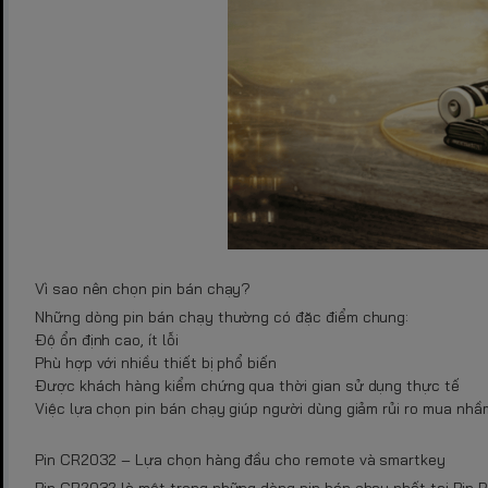
Vì sao nên chọn pin bán chạy?
Những dòng pin bán chạy thường có đặc điểm chung:
Độ ổn định cao, ít lỗi
Phù hợp với nhiều thiết bị phổ biến
Được khách hàng kiểm chứng qua thời gian sử dụng thực tế
Việc lựa chọn pin bán chạy giúp người dùng giảm rủi ro mua nhầm 
Pin CR2032 – Lựa chọn hàng đầu cho remote và smartkey
Pin CR2032 là một trong những dòng pin bán chạy nhất tại Pin B