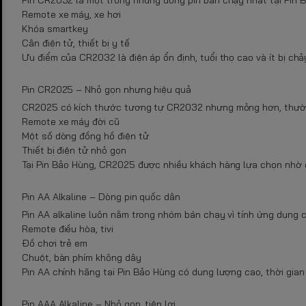
Remote xe máy, xe hơi
Khóa smartkey
Cân điện tử, thiết bị y tế
Ưu điểm của CR2032 là điện áp ổn định, tuổi thọ cao và ít bị chả
Pin CR2025 – Nhỏ gọn nhưng hiệu quả
CR2025 có kích thước tương tự CR2032 nhưng mỏng hơn, thườ
Remote xe máy đời cũ
Một số dòng đồng hồ điện tử
Thiết bị điện tử nhỏ gọn
Tại Pin Bảo Hùng, CR2025 được nhiều khách hàng lựa chọn nhờ đ
Pin AA Alkaline – Dòng pin quốc dân
Pin AA alkaline luôn nằm trong nhóm bán chạy vì tính ứng dụng 
Remote điều hòa, tivi
Đồ chơi trẻ em
Chuột, bàn phím không dây
Pin AA chính hãng tại Pin Bảo Hùng có dung lượng cao, thời gian 
Pin AAA Alkaline – Nhỏ gọn, tiện lợi