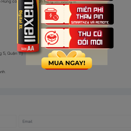
o Hùng còn được khách hàng tin tưởng vì:
 5, Quận 11)
anh.