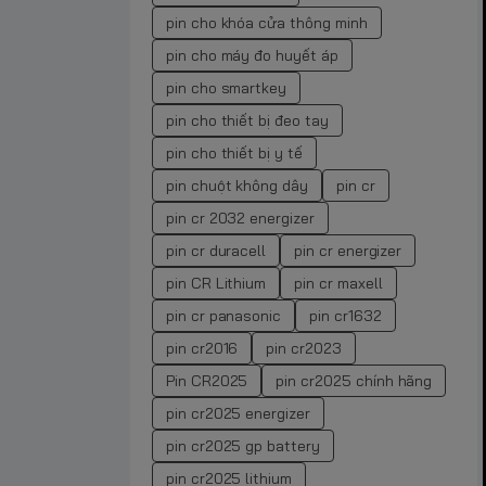
pin cho khóa cửa thông minh
pin cho máy đo huyết áp
pin cho smartkey
pin cho thiết bị đeo tay
pin cho thiết bị y tế
pin chuột không dây
pin cr
pin cr 2032 energizer
pin cr duracell
pin cr energizer
pin CR Lithium
pin cr maxell
pin cr panasonic
pin cr1632
pin cr2016
pin cr2023
Pin CR2025
pin cr2025 chính hãng
pin cr2025 energizer
pin cr2025 gp battery
pin cr2025 lithium