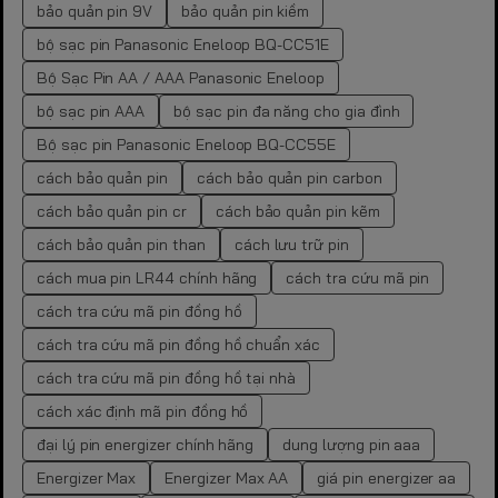
bảo quản pin 9V
bảo quản pin kiềm
bộ sạc pin Panasonic Eneloop BQ-CC51E
Bộ Sạc Pin AA / AAA Panasonic Eneloop
bộ sạc pin AAA
bộ sạc pin đa năng cho gia đình
Bộ sạc pin Panasonic Eneloop BQ-CC55E
cách bảo quản pin
cách bảo quản pin carbon
cách bảo quản pin cr
cách bảo quản pin kẽm
cách bảo quản pin than
cách lưu trữ pin
cách mua pin LR44 chính hãng
cách tra cứu mã pin
cách tra cứu mã pin đồng hồ
cách tra cứu mã pin đồng hồ chuẩn xác
cách tra cứu mã pin đồng hồ tại nhà
cách xác định mã pin đồng hồ
đại lý pin energizer chính hãng
dung lượng pin aaa
Energizer Max
Energizer Max AA
giá pin energizer aa