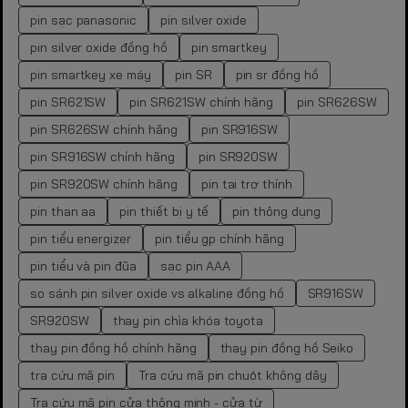
pin sạc panasonic
pin silver oxide
pin silver oxide đồng hồ
pin smartkey
pin smartkey xe máy
pin SR
pin sr đồng hồ
pin SR621SW
pin SR621SW chính hãng
pin SR626SW
pin SR626SW chính hãng
pin SR916SW
pin SR916SW chính hãng
pin SR920SW
pin SR920SW chính hãng
pin tai trợ thính
pin than aa
pin thiết bị y tế
pin thông dụng
pin tiểu energizer
pin tiểu gp chính hãng
pin tiểu và pin đũa
sạc pin AAA
so sánh pin silver oxide vs alkaline đồng hồ
SR916SW
SR920SW
thay pin chìa khóa toyota
thay pin đồng hồ chính hãng
thay pin đồng hồ Seiko
tra cứu mã pin
Tra cứu mã pin chuột không dây
Tra cứu mã pin cửa thông minh - cửa từ