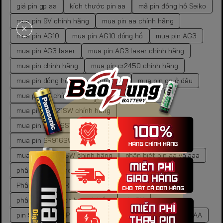
giá pin gp aa
kích thước pin aa
mã pin đồng hồ Seiko
mua pin 9V chính hãng
mua pin aa chính hãng
mua pin AG10
mua pin AG10 đồng hồ
mua pin AG3
mua pin AG3 laser
mua pin AG3 laser chính hãng
mua pin chính hãng
mua pin cr2450 chính hãng
mua pin đồng hồ Seiko chính hãng
mua pin gp ở đâu
mua pin LR chính hãng
mua pin SR621SW
mua pin SR621SW chính hãng
mua pin SR626SW chính hãng
mua pin SR916SW
mua pin SR916SW chính hãng
mua pin SR920SW
mua pin SR920SW chính hãng
phân biệt pin aa và aaa
phân biệt pin energizer thật giả
Phân Biệt Pin LR44 Chính Hãng
phân biệt pin oxit bạc và kiềm
pin 9V
pin 9V Alkaline Panasonic
pin 9V chính hãng
pin AA