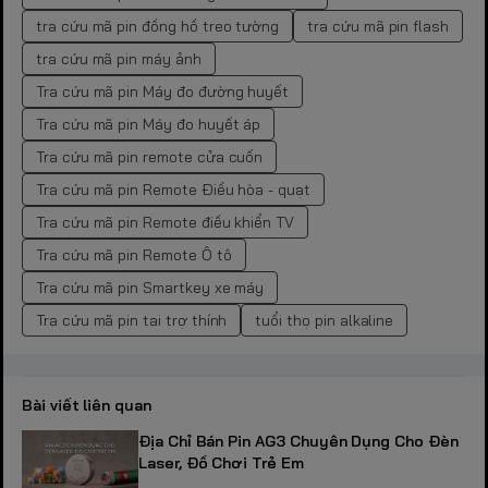
tra cứu mã pin đồng hồ treo tường
tra cứu mã pin flash
tra cứu mã pin máy ảnh
Tra cứu mã pin Máy đo đường huyết
Tra cứu mã pin Máy đo huyết áp
Tra cứu mã pin remote cửa cuốn
Tra cứu mã pin Remote Điều hòa - quạt
Tra cứu mã pin Remote điều khiển TV
Tra cứu mã pin Remote Ô tô
Tra cứu mã pin Smartkey xe máy
Tra cứu mã pin tai trợ thính
tuổi thọ pin alkaline
Bài viết liên quan
Địa Chỉ Bán Pin AG3 Chuyên Dụng Cho Đèn
Laser, Đồ Chơi Trẻ Em