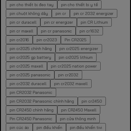
pin cho thiết bị đeo tay
pin cho thiết bị y tế
pin chuột không dây
pin cr
pin cr 2032 energizer
pin cr duracell
pin cr energizer
pin CR Lithium
pin cr maxell
pin cr panasonic
pin cr1632
pin cr2016
pin cr2023
Pin CR2025
pin cr2025 chính hãng
pin cr2025 energizer
pin cr2025 gp battery
pin cr2025 lithium
pin cr2025 maxell
pin cr2025 nation power
pin cr2025 panasonic
pin cr2032
pin cr2032 duracell
pin cr2032 maxell
pin CR2032 Panasonic
pin CR2032 Panasonic chính hãng
pin cr2450
pin CR2450 chính hãng
pin CR2450 Maxell
Pin CR2450 Panasonic
pin cửa thông minh
pin cúc áo
pin điều khiển
pin điều khiển tivi