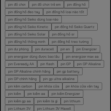
pin đồ chơi
pin đồ chơi trẻ em
pin đồng hồ
pin đồng hồ đeo tay
pin đồng hồ loại nào tốt
pin đồng hồ Seiko dùng loại nào
pin đồng hồ Seiko Kinetic
pin đồng hồ Seiko Quartz
pin đồng hồ Seiko Solar
pin đồng hồ sr
pin đồng hồ thông minh
pin đồng hồ treo tường
pin dự phòng
pin duracell
pin en
pin Energizer
pin energizer dùng được bao lâu
pin energizer max aa
pin Eveready AA
pin flash
pin GP
pin GP Alkaline
pin GP Alkaline chính hãng
pin gp battery
pin GP chính hãng
pin gp ultra alkaline
pin kẽm carbon
pin khóa cửa
pin khóa cửa vân tay
pin kiềm
pin kiềm aa
pin kiềm Energizer
pin kiềm gp aa
pin kiềm là gì
pin lithium
pin Lithium 3V
pin Lithium 3V Maxell