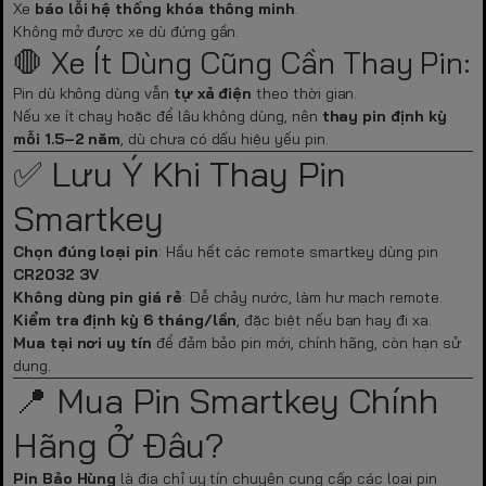
Xe
báo lỗi hệ thống khóa thông minh
.
Không mở được xe dù đứng gần.
🛑 Xe Ít Dùng Cũng Cần Thay Pin:
Pin dù không dùng vẫn
tự xả điện
theo thời gian.
Nếu xe ít chạy hoặc để lâu không dùng, nên
thay pin định kỳ
mỗi 1.5–2 năm
, dù chưa có dấu hiệu yếu pin.
✅ Lưu Ý Khi Thay Pin
Smartkey
Chọn đúng loại pin
: Hầu hết các remote smartkey dùng pin
CR2032 3V
.
Không dùng pin giá rẻ
: Dễ chảy nước, làm hư mạch remote.
Kiểm tra định kỳ 6 tháng/lần
, đặc biệt nếu bạn hay đi xa.
Mua tại nơi uy tín
để đảm bảo pin mới, chính hãng, còn hạn sử
dụng.
📍 Mua Pin Smartkey Chính
Hãng Ở Đâu?
Pin Bảo Hùng
là địa chỉ uy tín chuyên cung cấp các loại pin