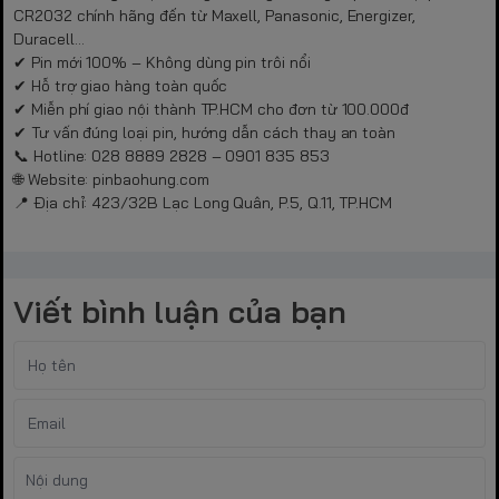
CR2032 chính hãng đến từ Maxell, Panasonic, Energizer,
Duracell…
✔ Pin mới 100% – Không dùng pin trôi nổi
✔ Hỗ trợ giao hàng toàn quốc
✔ Miễn phí giao nội thành TP.HCM cho đơn từ 100.000đ
✔ Tư vấn đúng loại pin, hướng dẫn cách thay an toàn
📞 Hotline: 028 8889 2828 – 0901 835 853
🌐 Website:
pinbaohung.com
📍 Địa chỉ: 423/32B Lạc Long Quân, P.5, Q.11, TP.HCM
Viết bình luận của bạn