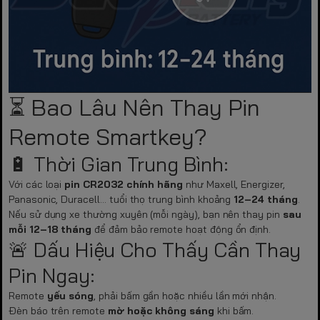
⏳ Bao Lâu Nên Thay Pin
Remote Smartkey?
🔋 Thời Gian Trung Bình:
Với các loại
pin CR2032 chính hãng
như Maxell, Energizer,
Panasonic, Duracell… tuổi thọ trung bình khoảng
12–24 tháng
.
Nếu sử dụng xe thường xuyên (mỗi ngày), bạn nên thay pin
sau
mỗi 12–18 tháng
để đảm bảo remote hoạt động ổn định.
🚨 Dấu Hiệu Cho Thấy Cần Thay
Pin Ngay:
Remote
yếu sóng
, phải bấm gần hoặc nhiều lần mới nhận.
Đèn báo trên remote
mờ hoặc không sáng
khi bấm.