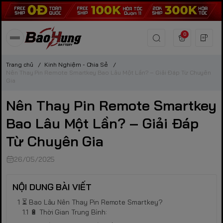
0
Trang chủ
/
Kinh Nghiệm - Chia Sẻ
/
Nên Thay Pin Remote Smartkey Bao Lâu Một Lần? – Giải Đáp Từ Chuyên
Gia
Nên Thay Pin Remote Smartkey
Bao Lâu Một Lần? – Giải Đáp
Từ Chuyên Gia
26/05/2025
NỘI DUNG BÀI VIẾT
⏳ Bao Lâu Nên Thay Pin Remote Smartkey?
🔋 Thời Gian Trung Bình: