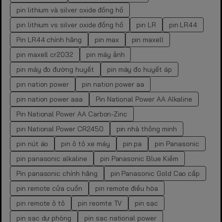
pin lithium và silver oxide đồng hồ
pin lithium vs silver oxide đồng hồ
pin LR
pin LR44
Pin LR44 chính hãng
pin max
pin maxell
pin maxell cr2032
pin máy ảnh
pin máy đo đường huyết
pin máy đo huyết áp
pin nation power
pin nation power aa
pin nation power aaa
Pin National Power AA Alkaline
Pin National Power AA Carbon-Zinc
pin National Power CR2450
pin nhà thông minh
pin nút áo
pin ô tô xe máy
pin pa
pin Panasonic
pin panasonic alkaline
pin Panasonic Blue Kiềm
Pin panasonic chính hãng
pin Panasonic Gold Cao cấp
pin remote cửa cuốn
pin remote điều hòa
pin remote ô tô
pin reomte TV
pin sạc
pin sạc dự phòng
pin sạc national power