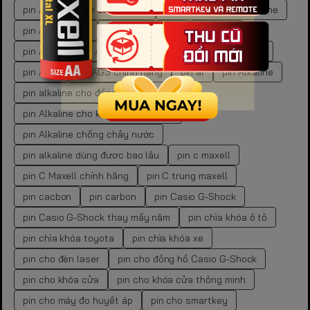
pin AA Energizer chính hãng
pin aa gp battery alkaline
pin AA kiềm GP
pin aa vs pin aaa
pin AAA
pin AG10
pin AG10 chính hãng
pin AG10 đồng hồ
pin AG3
pin AG3 chính hãng
pin al
pin Alkaline
pin alkaline cho đồng hồ
pin Alkaline cho khóa cửa vân tay
pin Alkaline chống chảy nước
pin alkaline dùng được bao lâu
pin c maxell
pin C Maxell chính hãng
pin C trung maxell
pin cacbon
pin carbon
pin Casio G-Shock
pin Casio G-Shock thay mấy năm
pin chìa khóa ô tô
pin chìa khóa toyota
pin chìa khóa xe
pin cho đèn laser
pin cho đồng hồ Casio G-Shock
pin cho khóa cửa
pin cho khóa cửa thông minh
pin cho máy đo huyết áp
pin cho smartkey