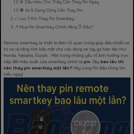
🚨 Dấu Hiệu Cho Thấy Cần Thay Pin Ngay:
🛑 Xe Ít Dùng Cũng Cần Thay Pin:
✅ Lưu Ý Khi Thay Pin Smartkey
📍 Mua Pin Smartkey Chính Hãng Ở Đâu?
Remote smartkey là thiết bị điện tử quan trọng giúp điều khiển xe
từ xa và tăng tính bảo mật cho các dòng xe tay ga hiện đại như
Honda, Yamaha, Suzuki… Một trong những yếu tố ảnh hưởng trực
tiếp đến hiệu suất của smartkey chính là
pin
. Vậy
bao lâu thì
nên thay pin smartkey một lần?
Hãy cùng Pin Bảo Hùng tìm
hiểu ngay!