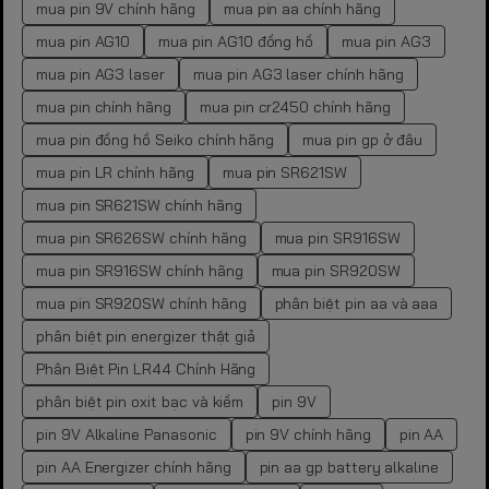
mua pin 9V chính hãng
mua pin aa chính hãng
mua pin AG10
mua pin AG10 đồng hồ
mua pin AG3
mua pin AG3 laser
mua pin AG3 laser chính hãng
mua pin chính hãng
mua pin cr2450 chính hãng
mua pin đồng hồ Seiko chính hãng
mua pin gp ở đâu
mua pin LR chính hãng
mua pin SR621SW
mua pin SR621SW chính hãng
mua pin SR626SW chính hãng
mua pin SR916SW
mua pin SR916SW chính hãng
mua pin SR920SW
mua pin SR920SW chính hãng
phân biệt pin aa và aaa
phân biệt pin energizer thật giả
Phân Biệt Pin LR44 Chính Hãng
phân biệt pin oxit bạc và kiềm
pin 9V
pin 9V Alkaline Panasonic
pin 9V chính hãng
pin AA
pin AA Energizer chính hãng
pin aa gp battery alkaline