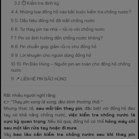
⏱️ Kiểm tra định kỳ:
4. Những loại đồng hồ nào bắt buộc kiểm tra chống nước?
5. Dấu hiệu đồng hồ đã mất chống nước
6. Tự thay pin tại nhà – rủi ro với chống nước
7. Pin có ảnh hưởng đến chống nước không?
8. Pin chuẩn giúp giảm rủi ro cho đồng hồ
9. Lời khuyên cho người dùng đồng hồ
10. Pin Bảo Hùng – Nguồn pin an toàn cho đồng hồ chống
nước
📍 LIÊN HỆ PIN BẢO HÙNG
Rất nhiều người nghĩ rằng:
👉
“Thay pin xong là xong, đeo bình thường thôi.”
Nhưng thực tế,
sau mỗi lần thay pin
, đặc biệt với đồng hồ đeo
tay có khả năng chống nước,
việc kiểm tra chống nước là
cực kỳ quan trọng
. Nếu bỏ qua, đồng hồ có thể
hỏng máy chỉ
sau một lần rửa tay hoặc đi mưa
.
Vậy
bao lâu cần kiểm tra chống nước sau khi thay pin