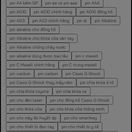
pin AA kiềm GP
pin aa vs pin aaa
pin AAA
pin AG10
pin AG10 chính hãng
pin AG10 đồng hồ
pin AG3
pin AG3 chính hãng
pin al
pin Alkaline
pin alkaline cho đồng hồ
pin Alkaline cho khóa cửa vân tay
pin Alkaline chống chảy nước
pin alkaline dùng được bao lâu
pin c maxell
pin C Maxell chính hãng
pin C trung maxell
pin cacbon
pin carbon
pin Casio G-Shock
pin Casio G-Shock thay mấy năm
pin chìa khóa ô tô
pin chìa khóa toyota
pin chìa khóa xe
pin cho đèn laser
pin cho đồng hồ Casio G-Shock
pin cho khóa cửa
pin cho khóa cửa thông minh
pin cho máy đo huyết áp
pin cho smartkey
pin cho thiết bị đeo tay
pin cho thiết bị y tế