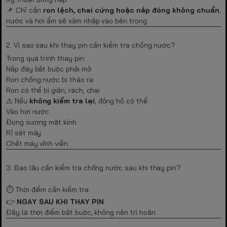
📌 Chỉ cần
ron lệch, chai cứng hoặc nắp đóng không chuẩn
,
nước và hơi ẩm sẽ xâm nhập vào bên trong.
2. Vì sao sau khi thay pin cần kiểm tra chống nước?
Trong quá trình thay pin:
Nắp đáy bắt buộc phải mở
Ron chống nước bị tháo ra
Ron có thể bị giãn, rách, chai
⚠️ Nếu
không kiểm tra lại
, đồng hồ có thể:
Vào hơi nước
Đọng sương mặt kính
Rỉ sét máy
Chết máy vĩnh viễn
3. Bao lâu cần kiểm tra chống nước sau khi thay pin?
⏱️ Thời điểm cần kiểm tra:
👉
NGAY SAU KHI THAY PIN
Đây là thời điểm bắt buộc, không nên trì hoãn.