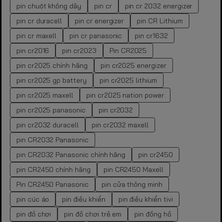
pin chuột không dây
pin cr
pin cr 2032 energizer
pin cr duracell
pin cr energizer
pin CR Lithium
pin cr maxell
pin cr panasonic
pin cr1632
pin cr2016
pin cr2023
Pin CR2025
pin cr2025 chính hãng
pin cr2025 energizer
pin cr2025 gp battery
pin cr2025 lithium
pin cr2025 maxell
pin cr2025 nation power
pin cr2025 panasonic
pin cr2032
pin cr2032 duracell
pin cr2032 maxell
pin CR2032 Panasonic
pin CR2032 Panasonic chính hãng
pin cr2450
pin CR2450 chính hãng
pin CR2450 Maxell
Pin CR2450 Panasonic
pin cửa thông minh
pin cúc áo
pin điều khiển
pin điều khiển tivi
pin đồ chơi
pin đồ chơi trẻ em
pin đồng hồ