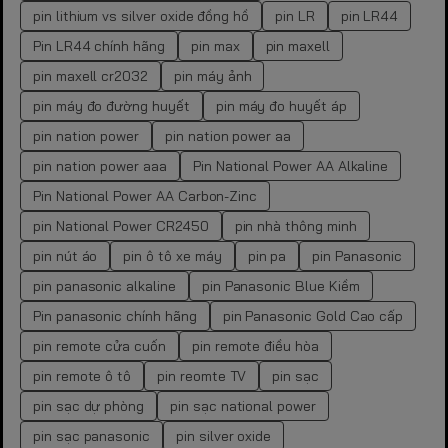
pin lithium vs silver oxide đồng hồ
pin LR
pin LR44
Pin LR44 chính hãng
pin max
pin maxell
pin maxell cr2032
pin máy ảnh
pin máy đo đường huyết
pin máy đo huyết áp
pin nation power
pin nation power aa
pin nation power aaa
Pin National Power AA Alkaline
Pin National Power AA Carbon-Zinc
pin National Power CR2450
pin nhà thông minh
pin nút áo
pin ô tô xe máy
pin pa
pin Panasonic
pin panasonic alkaline
pin Panasonic Blue Kiềm
Pin panasonic chính hãng
pin Panasonic Gold Cao cấp
pin remote cửa cuốn
pin remote điều hòa
pin remote ô tô
pin reomte TV
pin sạc
pin sạc dự phòng
pin sạc national power
pin sạc panasonic
pin silver oxide