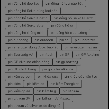
pin đồng hồ đeo tay
pin đồng hồ loại nào tốt
pin đồng hồ Seiko dùng loại nào
pin đồng hồ Seiko Kinetic
pin đồng hồ Seiko Quartz
pin đồng hồ Seiko Solar
pin đồng hồ sr
pin đồng hồ thông minh
pin đồng hồ treo tường
pin dự phòng
pin duracell
pin en
pin Energizer
pin energizer dùng được bao lâu
pin energizer max aa
pin Eveready AA
pin flash
pin GP
pin GP Alkaline
pin GP Alkaline chính hãng
pin gp battery
pin GP chính hãng
pin gp ultra alkaline
pin kẽm carbon
pin khóa cửa
pin khóa cửa vân tay
pin kiềm
pin kiềm aa
pin kiềm Energizer
pin kiềm gp aa
pin kiềm là gì
pin lithium
pin Lithium 3V
pin Lithium 3V Maxell
pin lithium và silver oxide đồng hồ