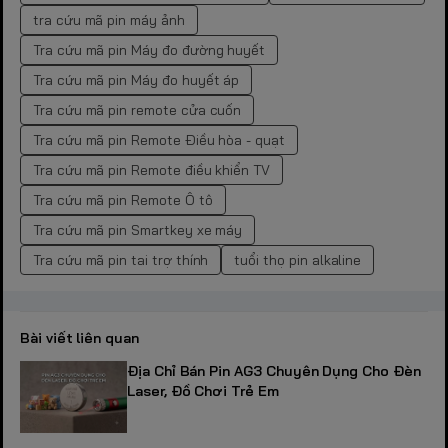
tra cứu mã pin máy ảnh
Tra cứu mã pin Máy đo đường huyết
Tra cứu mã pin Máy đo huyết áp
Tra cứu mã pin remote cửa cuốn
Tra cứu mã pin Remote Điều hòa - quạt
Tra cứu mã pin Remote điều khiển TV
Tra cứu mã pin Remote Ô tô
Tra cứu mã pin Smartkey xe máy
Tra cứu mã pin tai trợ thính
tuổi thọ pin alkaline
Bài viết liên quan
Địa Chỉ Bán Pin AG3 Chuyên Dụng Cho Đèn
Laser, Đồ Chơi Trẻ Em