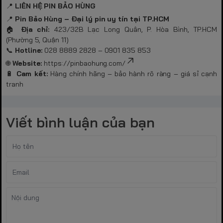
📍
LIÊN HỆ PIN BẢO HÙNG
📍
Pin Bảo Hùng – Đại lý pin uy tín tại TP.HCM
🏠
Địa chỉ:
423/32B Lạc Long Quân, P. Hòa Bình, TP.HCM
(Phường 5, Quận 11)
📞
Hotline:
028 8889 2828 – 0901 835 853
🌐
Website:
https://pinbaohung.com/
🔋
Cam kết:
Hàng chính hãng – bảo hành rõ ràng – giá sỉ cạnh
tranh
Viết bình luận của bạn