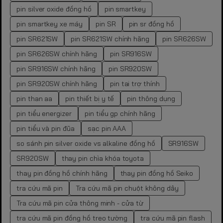
pin silver oxide đồng hồ
pin smartkey
pin smartkey xe máy
pin SR
pin sr đồng hồ
pin SR621SW
pin SR621SW chính hãng
pin SR626SW
pin SR626SW chính hãng
pin SR916SW
pin SR916SW chính hãng
pin SR920SW
pin SR920SW chính hãng
pin tai trợ thính
pin than aa
pin thiết bị y tế
pin thông dụng
pin tiểu energizer
pin tiểu gp chính hãng
pin tiểu và pin đũa
sạc pin AAA
so sánh pin silver oxide vs alkaline đồng hồ
SR916SW
SR920SW
thay pin chìa khóa toyota
thay pin đồng hồ chính hãng
thay pin đồng hồ Seiko
tra cứu mã pin
Tra cứu mã pin chuột không dây
Tra cứu mã pin cửa thông minh - cửa từ
tra cứu mã pin đồng hồ treo tường
tra cứu mã pin flash