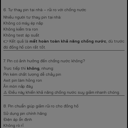
6. Tự thay pin tại nhà – rủi ro với chống nước
Nhiều người tự thay pin tại nhà:
Không có máy ép nắp
Không kiểm tra ron
Không test áp suất
👉 Kết quả là
mất hoàn toàn khả năng chống nước
, dù trước
đó đồng hồ còn rất tốt.
7. Pin có ảnh hưởng đến chống nước không?
Trực tiếp thì
không
, nhưng:
Pin kém chất lượng dễ chảy pin
Axit pin làm hỏng ron
Ăn mòn nắp đáy
⚠️ Điều này khiến khả năng chống nước suy giảm nhanh chóng.
8. Pin chuẩn giúp giảm rủi ro cho đồng hồ
Sử dụng pin chính hãng:
Điện áp ổn định
Không rò rỉ