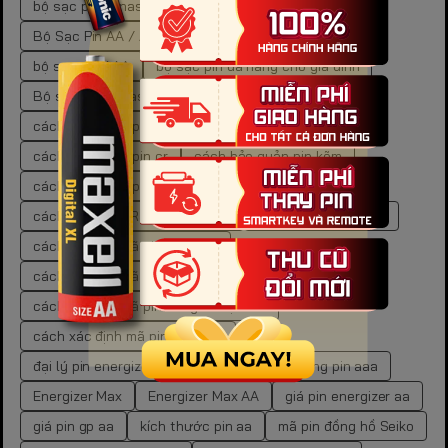
bộ sạc pin Panasonic Eneloop BQ-CC51E
Bộ Sạc Pin AA / AAA Panasonic Eneloop
bộ sạc pin AAA
bộ sạc pin đa năng cho gia đình
Bộ sạc pin Panasonic Eneloop BQ-CC55E
cách bảo quản pin
cách bảo quản pin carbon
cách bảo quản pin cr
cách bảo quản pin kẽm
cách bảo quản pin than
cách lưu trữ pin
cách mua pin LR44 chính hãng
cách tra cứu mã pin
cách tra cứu mã pin đồng hồ
cách tra cứu mã pin đồng hồ chuẩn xác
cách tra cứu mã pin đồng hồ tại nhà
cách xác định mã pin đồng hồ
đại lý pin energizer chính hãng
dung lượng pin aaa
Energizer Max
Energizer Max AA
giá pin energizer aa
giá pin gp aa
kích thước pin aa
mã pin đồng hồ Seiko