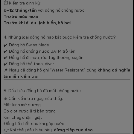
⏱️ Kiểm tra định kỳ:
6–12 tháng/lần
với đồng hồ chống nước
Trước mùa mưa
Trước khi đi du lịch biển, hồ bơi
4. Những loại đồng hồ nào bắt buộc kiểm tra chống nước?
✔️ Đồng hồ Swiss Made
✔️ Đồng hồ chống nước 3ATM trở lên
✔️ Đồng hồ đi mưa, rửa tay thường xuyên
✔️ Đồng hồ thể thao, diver
📌 Ngay cả đồng hồ ghi “Water Resistant” cũng
không có nghĩa
là miễn kiểm tra
.
5. Dấu hiệu đồng hồ đã mất chống nước
⚠️ Cần kiểm tra ngay nếu thấy:
Mặt kính mờ sương
Có giọt nước li ti bên trong
Kim chạy chậm, giật
Đồng hồ chết sau khi gặp nước
👉 Khi thấy dấu hiệu này,
đừng tiếp tục đeo
.