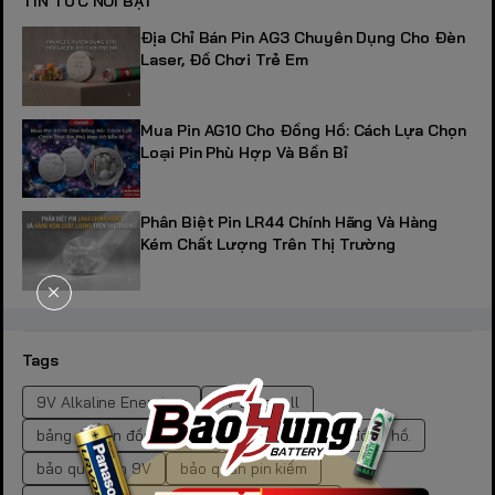
TIN TỨC NỔI BẬT
Địa Chỉ Bán Pin AG3 Chuyên Dụng Cho Đèn
Laser, Đồ Chơi Trẻ Em
Mua Pin AG10 Cho Đồng Hồ: Cách Lựa Chọn
Loại Pin Phù Hợp Và Bền Bỉ
Phân Biệt Pin LR44 Chính Hãng Và Hàng
Kém Chất Lượng Trên Thị Trường
Tags
9V Alkaline Energizer
9V Duracell
bảng mã pin đồng hồ SR
bảng tra mã pin đồng hồ.
bảo quản pin 9V
bảo quản pin kiềm