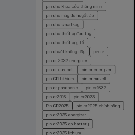
pin cho khóa cửa thông minh
pin cho máy đo huyết áp
pin cho smartkey
pin cho thiết bị đeo tay
pin cho thiết bị y tế
pin chuột không dây
pin cr
pin cr 2032 energizer
pin cr duracell
pin cr energizer
pin CR Lithium
pin cr maxell
pin cr panasonic
pin cr1632
pin cr2016
pin cr2023
Pin CR2025
pin cr2025 chính hãng
pin cr2025 energizer
pin cr2025 gp battery
pin cr2025 lithium