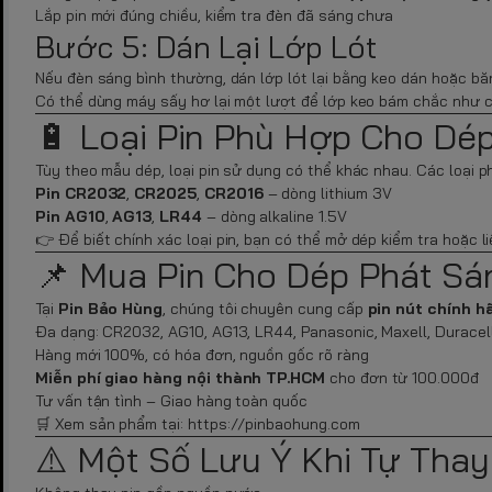
Lắp pin mới đúng chiều, kiểm tra đèn đã sáng chưa
Bước 5: Dán Lại Lớp Lót
Nếu đèn sáng bình thường, dán lớp lót lại bằng keo dán hoặc bă
Có thể dùng máy sấy hơ lại một lượt để lớp keo bám chắc như 
🔋 Loại Pin Phù Hợp Cho Dé
Tùy theo mẫu dép, loại pin sử dụng có thể khác nhau. Các loại p
Pin CR2032
,
CR2025
,
CR2016
– dòng lithium 3V
Pin AG10
,
AG13
,
LR44
– dòng alkaline 1.5V
👉 Để biết chính xác loại pin, bạn có thể mở dép kiểm tra hoặc 
📌 Mua Pin Cho Dép Phát S
Tại
Pin Bảo Hùng
, chúng tôi chuyên cung cấp
pin nút chính h
Đa dạng: CR2032, AG10, AG13, LR44, Panasonic, Maxell, Duracel
Hàng mới 100%, có hóa đơn, nguồn gốc rõ ràng
Miễn phí giao hàng nội thành TP.HCM
cho đơn từ 100.000đ
Tư vấn tận tình – Giao hàng toàn quốc
🛒 Xem sản phẩm tại:
https://pinbaohung.com
⚠️ Một Số Lưu Ý Khi Tự Thay