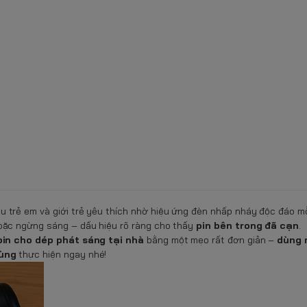
u trẻ em và giới trẻ yêu thích nhờ hiệu ứng đèn nhấp nháy độc đáo mỗi
oặc ngừng sáng – dấu hiệu rõ ràng cho thấy
pin bên trong đã cạn
.
pin cho dép phát sáng tại nhà
bằng một mẹo rất đơn giản –
dùng 
ùng
thực hiện ngay nhé!