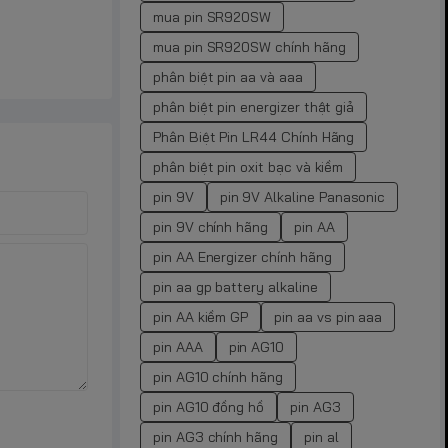
mua pin SR920SW
mua pin SR920SW chính hãng
phân biệt pin aa và aaa
phân biệt pin energizer thật giả
Phân Biệt Pin LR44 Chính Hãng
phân biệt pin oxit bạc và kiềm
pin 9V
pin 9V Alkaline Panasonic
pin 9V chính hãng
pin AA
pin AA Energizer chính hãng
pin aa gp battery alkaline
pin AA kiềm GP
pin aa vs pin aaa
pin AAA
pin AG10
pin AG10 chính hãng
pin AG10 đồng hồ
pin AG3
pin AG3 chính hãng
pin al