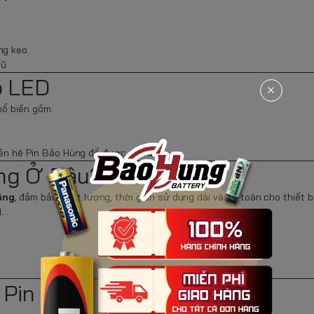
ng keo
cũ
p LED
hổ biến gồm:
liên hệ Pin Bảo Hùng để được tư vấn.
áng Ở Đâu?
ãng
, đảm bảo chất lượng, thời gian sử dụng dài và an toàn cho thiết bị
l…
 Pin