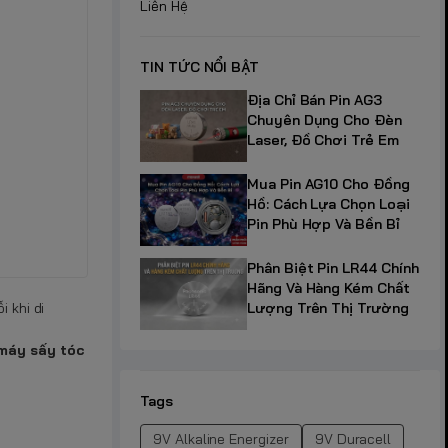
Liên Hệ
TIN TỨC NỔI BẬT
Địa Chỉ Bán Pin AG3
Chuyên Dụng Cho Đèn
Laser, Đồ Chơi Trẻ Em
Mua Pin AG10 Cho Đồng
Hồ: Cách Lựa Chọn Loại
Pin Phù Hợp Và Bền Bỉ
Phân Biệt Pin LR44 Chính
Hãng Và Hàng Kém Chất
Lượng Trên Thị Trường
 khi di
máy sấy tóc
Tags
9V Alkaline Energizer
9V Duracell