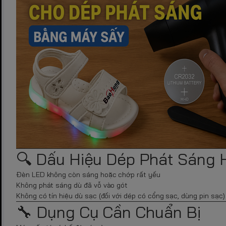
🔍 Dấu Hiệu Dép Phát Sáng H
Đèn LED không còn sáng hoặc chớp rất yếu
Không phát sáng dù đã vỗ vào gót
Không có tín hiệu dù sạc (đối với dép có cổng sạc, dùng pin sạc)
🔧 Dụng Cụ Cần Chuẩn Bị