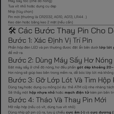
Máy sấy tóc (chế độ nóng)
Tua vít nhỏ hoặc dụng cụ dẹp
Nhíp (tùy chọn)
Pin mới (thường là CR2032, AG10, AG13, LR44…)
Keo dán hoặc băng keo 2 mặt (nếu cần)
🛠 Các Bước Thay Pin Cho 
Bước 1: Xác Định Vị Trí Pin
Phần hộp đèn LED và pin thường được đặt ẩn bên dưới
lớp lót
để mở ra.
Bước 2: Dùng Máy Sấy Hơ Nóng
Bật máy sấy ở chế độ nóng, hơ đều phần
gót dép khoảng 20–
Hơi nóng sẽ giúp keo bên trong mềm ra, dễ bóc lớp lót mà không
Bước 3: Gỡ Lớp Lót Và Tìm Hộp 
Dùng tay hoặc dụng cụ mỏng (ví dụ: thẻ ATM cũ) nhẹ nhàng tách
Sẽ thấy một
hộp nhựa nhỏ
hoặc
mạch điện tử
kèm pin bên t
Bước 4: Tháo Và Thay Pin Mới
Mở nắp hộp (nếu có vít, dùng tua vít nhỏ)
Dùng nhíp gỡ pin cũ ra, lưu ý chiều
cực âm (-)
và
cực dương (