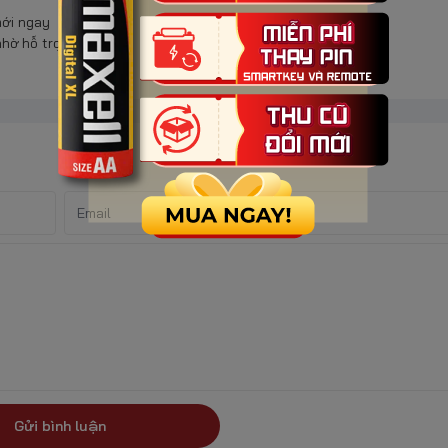
mới ngay
nhờ hỗ trợ
Gửi bình luận