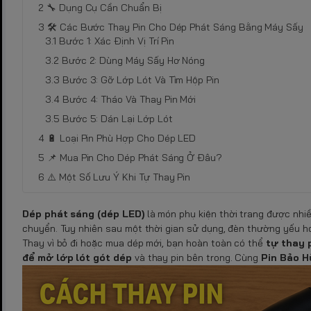
🔧 Dụng Cụ Cần Chuẩn Bị
🛠 Các Bước Thay Pin Cho Dép Phát Sáng Bằng Máy Sấy
Bước 1: Xác Định Vị Trí Pin
Bước 2: Dùng Máy Sấy Hơ Nóng
Bước 3: Gỡ Lớp Lót Và Tìm Hộp Pin
Bước 4: Tháo Và Thay Pin Mới
Bước 5: Dán Lại Lớp Lót
🔋 Loại Pin Phù Hợp Cho Dép LED
📌 Mua Pin Cho Dép Phát Sáng Ở Đâu?
⚠️ Một Số Lưu Ý Khi Tự Thay Pin
Dép phát sáng (dép LED)
là món phụ kiện thời trang được nhiề
chuyển. Tuy nhiên sau một thời gian sử dụng, đèn thường yếu h
Thay vì bỏ đi hoặc mua dép mới, bạn hoàn toàn có thể
tự thay 
để mở lớp lót gót dép
và thay pin bên trong. Cùng
Pin Bảo H