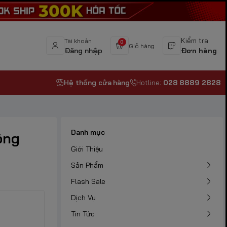
Kiểm tra
Tài khoản
0
Giỏ hàng
Đăng nhập
Đơn hàng
Hệ thống cửa hàng
Hotline:
028 8889 2828
Danh mục
ông
Giới Thiệu
Sản Phẩm
Flash Sale
Dịch Vụ
Tin Tức