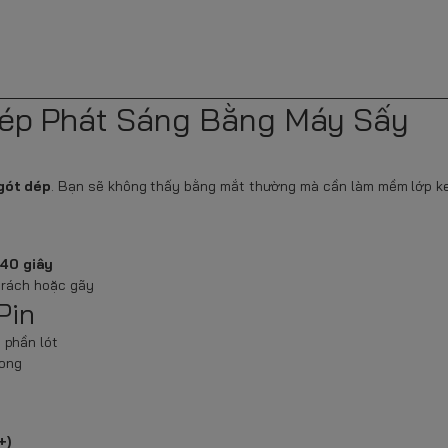
Dép Phát Sáng Bằng Máy Sấy
 gót dép
. Bạn sẽ không thấy bằng mắt thường mà cần làm mềm lớp k
40 giây
 rách hoặc gãy
Pin
 phần lót
rong
+)