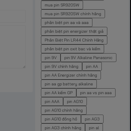
mua pin SR920SW
mua pin SR920SW chính hãng
phân biệt pin aa và aaa
phân biệt pin energizer thật giả
Phân Biệt Pin LR44 Chính Hãng
phân biệt pin oxit bạc và kiềm
pin 9V
pin 9V Alkaline Panasonic
pin 9V chính hãng
pin AA
pin AA Energizer chính hãng
pin aa gp battery alkaline
pin AA kiềm GP
pin aa vs pin aaa
pin AAA
pin AG10
pin AG10 chính hãng
pin AG10 đồng hồ
pin AG3
pin AG3 chính hãng
pin al