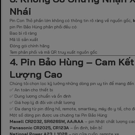
Nhái
Pin Con Thỏ phần lớn không có thông tin rõ ràng về nguồn gốc,
k
pin Pin Bảo Hùng phân phối đều có:
Bao bì rõ ràng
Mã lô sản xuất
Đóng gói chính hãng
Tem phân phối và mã QR truy xuất nguồn gốc
4. Pin Bảo Hùng – Cam Kế
Lượng Cao
Chúng tôi chọn lọc kỹ lưỡng những dòng pin uy tín để mang đế
✅ An toàn cho thiết bị
✅ Dung lượng chuẩn và ổn định
✅ Giá hợp lý đi đôi với chất lượng
✅ Đa dạng từ pin đồng hồ, remote, smartkey, máy đo y tế, cho 
Một số dòng pin được ưa chuộng tại Pin Bảo Hùng:
Maxell CR2032, SR626SW, AA/AAA
– pin Nhật chất lượng ca
Panasonic CR2025, CR123A
– ổn định, bền bỉ
National Power A23, L1028
– pin cửa cuốn, remote xe