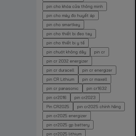
pin cho khóa cửa thông minh
pin cho máy đo huyết áp
pin cho smartkey
pin cho thiết bị đeo tay
pin cho thiết bị y tế
pin chuột không dây
pin cr
pin cr 2032 energizer
pin cr duracell
pin cr energizer
pin CR Lithium
pin cr maxell
pin cr panasonic
pin cr1632
pin cr2016
pin cr2023
Pin CR2025
pin cr2025 chính hãng
pin cr2025 energizer
pin cr2025 gp battery
pin cr2025 lithium