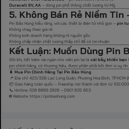
Duracell 9V, AA
– dòng pin phổ thông chất lượng từ Mỹ
5. Không Bán Rẻ Niềm Tin 
Pin Bảo Hùng hiểu rằng, với các thiết bị điện tử nhỏ gọn –
pin t
Không chạy theo giá rẻ
Không kinh doanh hàng không rõ nguồn gốc
Không chấp nhận chất lượng thấp chỉ để có lợi nhuận
Kết Luận: Muốn Dùng Pin 
Đôi khi, tiết kiệm vài ngàn cho viên pin lại là
cái bẫy khiến bạn 
pin chính hãng, có thương hiệu, được phân phối bởi đơn vị uy tí
🔋
Mua Pin Chính Hãng Tại Pin Bảo Hùng
📍 Địa chỉ: 423/32B Lạc Long Quân, Phường Hòa Bình, TP.HCM (K
📦 Giao hàng toàn quốc – Freeship nội thành với đơn từ 100.00
📞 Hotline: 028 8889 2828 – 0901 835 853
🌐 Website:
https://pinbaohung.com