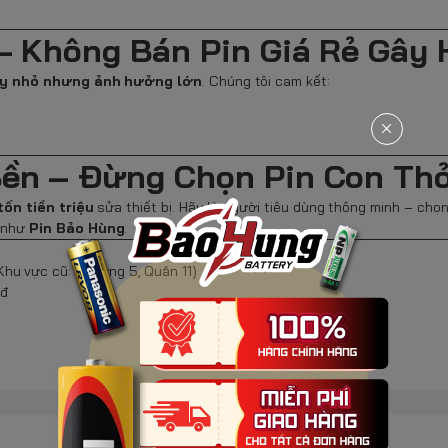
– Không Bán Pin Giá Rẻ Gây 
uy nhỏ nhưng ảnh hưởng lớn
. Chúng tôi cam kết:
Bền – Đừng Chọn Pin Con Th
tốn tiền triệu
sửa thiết bị. Hãy là người tiêu dùng thông minh – chọ
n như
Pin Bảo Hùng
.
hu vực cũ: Phường 5, Quận 11)
0đ