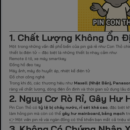
1. Chất Lượng Không Ổn Đ
Một trong những vấn đề phổ biến của pin giá rẻ như Con Thỏ chí
thiết bị điện tử – đặc biệt là những thiết bị nhạy cảm như:
Remote ô tô, xe máy smartkey
Đồng hồ đeo tay
Máy ảnh, máy đo huyết áp, nhiệt kế điện tử
Đồ chơi công nghệ
Trong khi đó, các thương hiệu như
Maxell (Nhật Bản), Panason
ràng về chất lượng, dòng điện ổn định và thời gian sử dụng lâu dà
2. Nguy Cơ Rò Rỉ, Gây Hư 
Pin Con Thỏ có
tỷ lệ bị chảy nước, rỉ sét khá cao
, đặc biệt k
làm hỏng pin mà còn có thể
gây hư mainboard, bảng mạch
tr
👉 Một viên pin rẻ vài ngàn đồng có thể khiến bạn mất cả triệu vì 
3. Không Có Chứng Nhận X