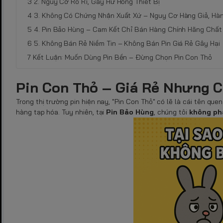
2. Nguy Cơ Rò Rỉ, Gây Hư Hỏng Thiết Bị
3. Không Có Chứng Nhận Xuất Xứ – Nguy Cơ Hàng Giả, Hàn
4. Pin Bảo Hùng – Cam Kết Chỉ Bán Hàng Chính Hãng Chấ
5. Không Bán Rẻ Niềm Tin – Không Bán Pin Giá Rẻ Gây Hại
Kết Luận: Muốn Dùng Pin Bền – Đừng Chọn Pin Con Thỏ
Pin Con Thỏ – Giá Rẻ Nhưng C
Trong thị trường pin hiện nay, "Pin Con Thỏ" có lẽ là cái tên que
hàng tạp hóa. Tuy nhiên, tại
Pin Bảo Hùng
, chúng tôi
không ph