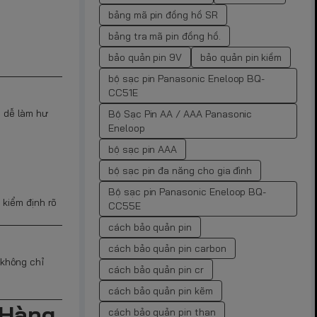
bảng mã pin đồng hồ SR
bảng tra mã pin đồng hồ.
bảo quản pin 9V
bảo quản pin kiềm
bộ sạc pin Panasonic Eneloop BQ-
CC51E
, dễ làm hư
Bộ Sạc Pin AA / AAA Panasonic
Eneloop
bộ sạc pin AAA
bộ sạc pin đa năng cho gia đình
Bộ sạc pin Panasonic Eneloop BQ-
kiểm định rõ
CC55E
cách bảo quản pin
cách bảo quản pin carbon
 không chỉ
cách bảo quản pin cr
cách bảo quản pin kẽm
 Hàng
cách bảo quản pin than