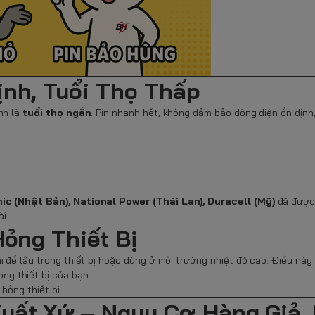
ịnh, Tuổi Thọ Thấp
nh là
tuổi thọ ngắn
. Pin nhanh hết, không đảm bảo dòng điện ổn định
ic (Nhật Bản), National Power (Thái Lan), Duracell (Mỹ)
đã được 
i.
Hỏng Thiết Bị
hi để lâu trong thiết bị hoặc dùng ở môi trường nhiệt độ cao. Điều này
ong thiết bị của bạn.
hỏng thiết bị.
uất Xứ – Nguy Cơ Hàng Giả,