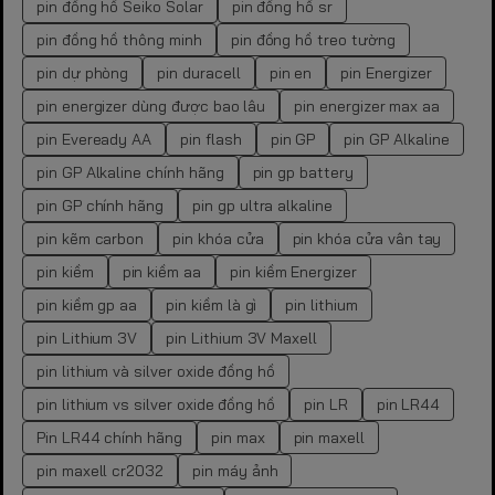
pin đồng hồ Seiko Solar
pin đồng hồ sr
pin đồng hồ thông minh
pin đồng hồ treo tường
pin dự phòng
pin duracell
pin en
pin Energizer
pin energizer dùng được bao lâu
pin energizer max aa
pin Eveready AA
pin flash
pin GP
pin GP Alkaline
pin GP Alkaline chính hãng
pin gp battery
pin GP chính hãng
pin gp ultra alkaline
pin kẽm carbon
pin khóa cửa
pin khóa cửa vân tay
pin kiềm
pin kiềm aa
pin kiềm Energizer
pin kiềm gp aa
pin kiềm là gì
pin lithium
pin Lithium 3V
pin Lithium 3V Maxell
pin lithium và silver oxide đồng hồ
pin lithium vs silver oxide đồng hồ
pin LR
pin LR44
Pin LR44 chính hãng
pin max
pin maxell
pin maxell cr2032
pin máy ảnh