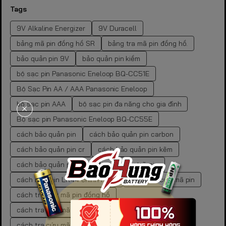
Tags
9V Alkaline Energizer
9V Duracell
bảng mã pin đồng hồ SR
bảng tra mã pin đồng hồ.
bảo quản pin 9V
bảo quản pin kiềm
bộ sạc pin Panasonic Eneloop BQ-CC51E
Bộ Sạc Pin AA / AAA Panasonic Eneloop
bộ sạc pin AAA
bộ sạc pin đa năng cho gia đình
Bộ sạc pin Panasonic Eneloop BQ-CC55E
cách bảo quản pin
cách bảo quản pin carbon
cách bảo quản pin cr
cách bảo quản pin kẽm
cách bảo quản pin than
cách lưu trữ pin
cách mua pin LR44 chính hãng
cách tra cứu mã pin
cách tra cứu mã pin đồng hồ
cách tra cứu mã pin đồng hồ chuẩn xác
cách tra cứu mã pin đồng hồ tại nhà