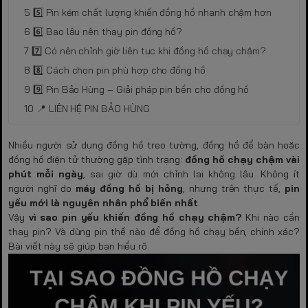
5️⃣ Pin kém chất lượng khiến đồng hồ nhanh chậm hơn
6️⃣ Bao lâu nên thay pin đồng hồ?
7️⃣ Có nên chỉnh giờ liên tục khi đồng hồ chạy chậm?
8️⃣ Cách chọn pin phù hợp cho đồng hồ
9️⃣ Pin Bảo Hùng – Giải pháp pin bền cho đồng hồ
📍 LIÊN HỆ PIN BẢO HÙNG
Nhiều người sử dụng đồng hồ treo tường, đồng hồ để bàn hoặc
đồng hồ điện tử thường gặp tình trạng:
đồng hồ chạy chậm vài
phút mỗi ngày
, sai giờ dù mới chỉnh lại không lâu. Không ít
người nghĩ do
máy đồng hồ bị hỏng
, nhưng trên thực tế,
pin
yếu mới là nguyên nhân phổ biến nhất
.
Vậy
vì sao pin yếu khiến đồng hồ chạy chậm?
Khi nào cần
thay pin? Và dùng pin thế nào để đồng hồ chạy bền, chính xác?
Bài viết này sẽ giúp bạn hiểu rõ.