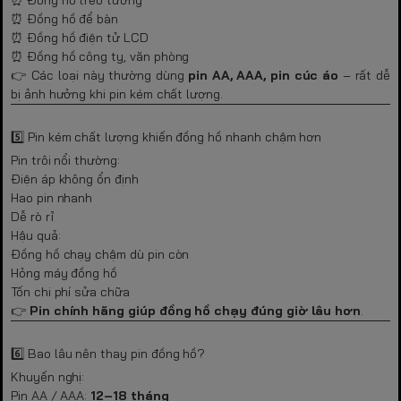
⏰ Đồng hồ để bàn
⏰ Đồng hồ điện tử LCD
⏰ Đồng hồ công ty, văn phòng
👉 Các loại này thường dùng
pin AA, AAA, pin cúc áo
– rất dễ
bị ảnh hưởng khi pin kém chất lượng.
5️⃣ Pin kém chất lượng khiến đồng hồ nhanh chậm hơn
Pin trôi nổi thường:
Điện áp không ổn định
Hao pin nhanh
Dễ rò rỉ
Hậu quả:
Đồng hồ chạy chậm dù pin còn
Hỏng máy đồng hồ
Tốn chi phí sửa chữa
👉
Pin chính hãng giúp đồng hồ chạy đúng giờ lâu hơn
.
6️⃣ Bao lâu nên thay pin đồng hồ?
Khuyến nghị:
Pin AA / AAA:
12–18 tháng