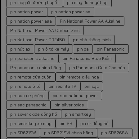
pin máy đo đường huyết
pin máy đo huyết áp
pin nation power
pin nation power aa
pin nation power aaa
Pin National Power AA Alkaline
Pin National Power AA Carbon-Zinc
pin National Power CR2450
pin nhà thông minh
pin nút áo
pin ô tô xe máy
pin pa
pin Panasonic
pin panasonic alkaline
pin Panasonic Blue Kiềm
Pin panasonic chính hãng
pin Panasonic Gold Cao cấp
pin remote cửa cuốn
pin remote điều hòa
pin remote ô tô
pin reomte TV
pin sạc
pin sạc dự phòng
pin sạc national power
pin sạc panasonic
pin silver oxide
pin silver oxide đồng hồ
pin smartkey
pin smartkey xe máy
pin SR
pin sr đồng hồ
pin SR621SW
pin SR621SW chính hãng
pin SR626SW