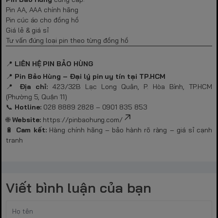
Pin AA, AAA chính hãng
Pin cúc áo cho đồng hồ
Giá lẻ & giá sỉ
Tư vấn đúng loại pin theo từng đồng hồ
📍
LIÊN HỆ PIN BẢO HÙNG
📍
Pin Bảo Hùng – Đại lý pin uy tín tại TP.HCM
📍
Địa chỉ:
423/32B Lạc Long Quân, P. Hòa Bình, TP.HCM
(Phường 5, Quận 11)
📞
Hotline:
028 8889 2828 – 0901 835 853
🌐
Website:
https://pinbaohung.com/
🔋
Cam kết:
Hàng chính hãng – bảo hành rõ ràng – giá sỉ cạnh
tranh
Viết bình luận của bạn