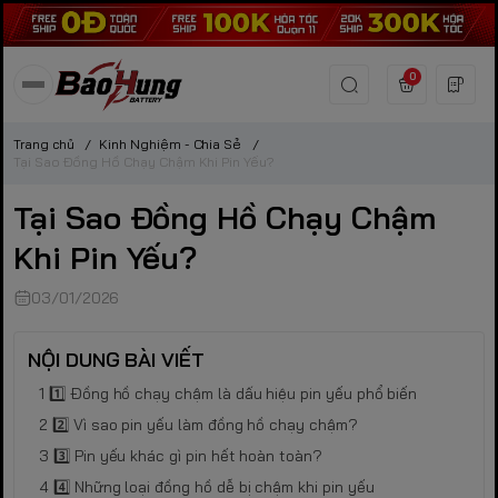
0
Trang chủ
/
Kinh Nghiệm - Chia Sẻ
/
Tại Sao Đồng Hồ Chạy Chậm Khi Pin Yếu?
Tại Sao Đồng Hồ Chạy Chậm
Khi Pin Yếu?
03/01/2026
NỘI DUNG BÀI VIẾT
1️⃣ Đồng hồ chạy chậm là dấu hiệu pin yếu phổ biến
2️⃣ Vì sao pin yếu làm đồng hồ chạy chậm?
3️⃣ Pin yếu khác gì pin hết hoàn toàn?
4️⃣ Những loại đồng hồ dễ bị chậm khi pin yếu