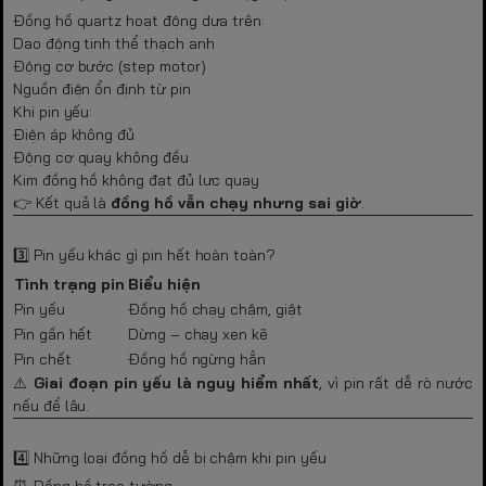
Đồng hồ quartz hoạt động dựa trên:
Dao động tinh thể thạch anh
Động cơ bước (step motor)
Nguồn điện ổn định từ pin
Khi pin yếu:
Điện áp không đủ
Động cơ quay không đều
Kim đồng hồ không đạt đủ lực quay
👉 Kết quả là
đồng hồ vẫn chạy nhưng sai giờ
.
3️⃣ Pin yếu khác gì pin hết hoàn toàn?
Tình trạng pin
Biểu hiện
Pin yếu
Đồng hồ chạy chậm, giật
Pin gần hết
Dừng – chạy xen kẽ
Pin chết
Đồng hồ ngừng hẳn
⚠️
Giai đoạn pin yếu là nguy hiểm nhất
, vì pin rất dễ rò nước
nếu để lâu.
4️⃣ Những loại đồng hồ dễ bị chậm khi pin yếu
⏰ Đồng hồ treo tường