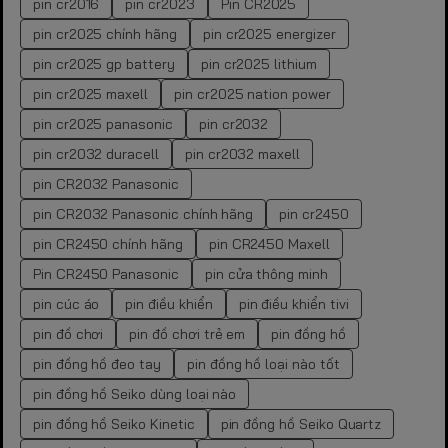
pin cr2016
pin cr2023
Pin CR2025
pin cr2025 chính hãng
pin cr2025 energizer
pin cr2025 gp battery
pin cr2025 lithium
pin cr2025 maxell
pin cr2025 nation power
pin cr2025 panasonic
pin cr2032
pin cr2032 duracell
pin cr2032 maxell
pin CR2032 Panasonic
pin CR2032 Panasonic chính hãng
pin cr2450
pin CR2450 chính hãng
pin CR2450 Maxell
Pin CR2450 Panasonic
pin cửa thông minh
pin cúc áo
pin điều khiển
pin điều khiển tivi
pin đồ chơi
pin đồ chơi trẻ em
pin đồng hồ
pin đồng hồ đeo tay
pin đồng hồ loại nào tốt
pin đồng hồ Seiko dùng loại nào
pin đồng hồ Seiko Kinetic
pin đồng hồ Seiko Quartz