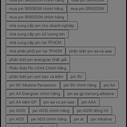
mua pin SR626SW chính hãng
mua pin SR916SW
mua pin SR916SW chính hãng
mua pin SR920SW
mua pin SR920SW chính hãng
nhà cung cấp pin cho doanh nghiệp
nhà cung cấp pin số lượng lớn
nhà cung cấp pin tại TP.HCM
nhà phân phối pin tại TP.HCM
phân biệt pin aa và aaa
phân biệt pin energizer thật giả
Phân Biệt Pin LR44 Chính Hãng
phân biệt pin oxit bạc và kiềm
pin 9V
pin 9V Alkaline Panasonic
pin 9V chính hãng
pin AA
pin AA Energizer chính hãng
pin aa gp battery alkaline
pin AA kiềm GP
pin aa vs pin aaa
pin AAA
pin AG10
pin AG10 chính hãng
pin AG10 đồng hồ
pin AG3
pin AG3 chính hãng
pin al
pin Alkaline