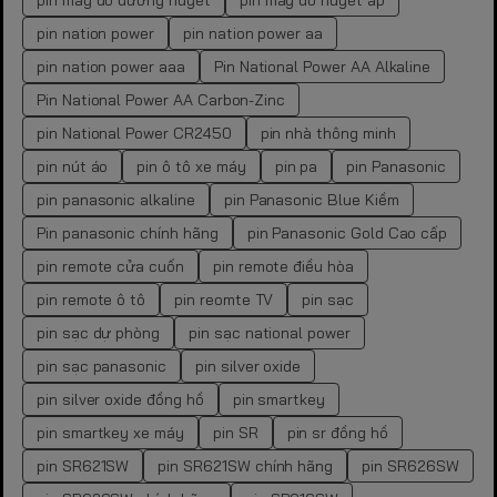
pin máy đo đường huyết
pin máy đo huyết áp
pin nation power
pin nation power aa
pin nation power aaa
Pin National Power AA Alkaline
Pin National Power AA Carbon-Zinc
pin National Power CR2450
pin nhà thông minh
pin nút áo
pin ô tô xe máy
pin pa
pin Panasonic
pin panasonic alkaline
pin Panasonic Blue Kiềm
Pin panasonic chính hãng
pin Panasonic Gold Cao cấp
pin remote cửa cuốn
pin remote điều hòa
pin remote ô tô
pin reomte TV
pin sạc
pin sạc dự phòng
pin sạc national power
pin sạc panasonic
pin silver oxide
pin silver oxide đồng hồ
pin smartkey
pin smartkey xe máy
pin SR
pin sr đồng hồ
pin SR621SW
pin SR621SW chính hãng
pin SR626SW