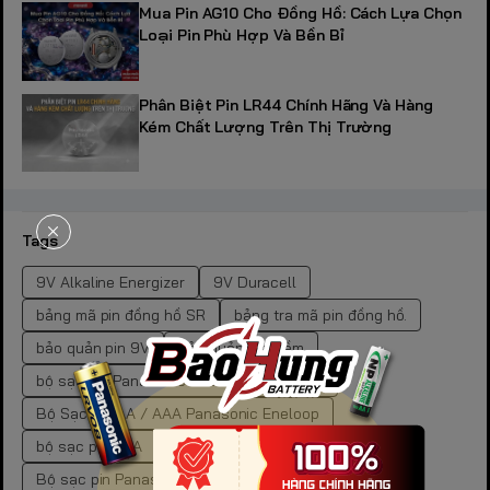
Mua Pin AG10 Cho Đồng Hồ: Cách Lựa Chọn
Loại Pin Phù Hợp Và Bền Bỉ
Phân Biệt Pin LR44 Chính Hãng Và Hàng
Kém Chất Lượng Trên Thị Trường
Tags
9V Alkaline Energizer
9V Duracell
bảng mã pin đồng hồ SR
bảng tra mã pin đồng hồ.
bảo quản pin 9V
bảo quản pin kiềm
bộ sạc pin Panasonic Eneloop BQ-CC51E
Bộ Sạc Pin AA / AAA Panasonic Eneloop
bộ sạc pin AAA
bộ sạc pin đa năng cho gia đình
Bộ sạc pin Panasonic Eneloop BQ-CC55E