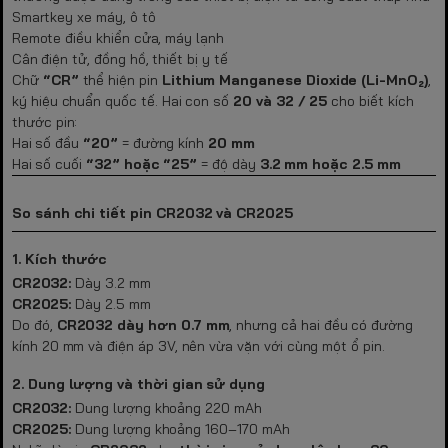
Smartkey xe máy, ô tô
Remote điều khiển cửa, máy lạnh
Cân điện tử, đồng hồ, thiết bị y tế
Chữ
“CR”
thể hiện pin
Lithium Manganese Dioxide (Li-MnO₂)
,
ký hiệu chuẩn quốc tế. Hai con số
20 và 32 / 25
cho biết kích
thước pin:
Hai số đầu
“20”
= đường kính
20 mm
Hai số cuối
“32” hoặc “25”
= độ dày
3.2 mm hoặc 2.5 mm
So sánh chi tiết pin CR2032 và CR2025
1. Kích thước
CR2032:
Dày 3.2 mm
CR2025:
Dày 2.5 mm
Do
đó,
CR2032 dày hơn 0.7 mm
, nhưng cả hai đều có đường
kính 20 mm và điện áp 3V, nên vừa vặn với cùng một ổ pin.
2. Dung lượng và thời gian sử dụng
CR2032:
Dung lượng khoảng 220 mAh
CR2025:
Dung lượng khoảng 160–170 mAh