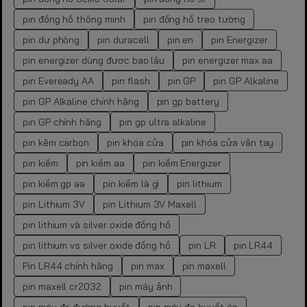
pin đồng hồ thông minh
pin đồng hồ treo tường
pin dự phòng
pin duracell
pin en
pin Energizer
pin energizer dùng được bao lâu
pin energizer max aa
pin Eveready AA
pin flash
pin GP
pin GP Alkaline
pin GP Alkaline chính hãng
pin gp battery
pin GP chính hãng
pin gp ultra alkaline
pin kẽm carbon
pin khóa cửa
pin khóa cửa vân tay
pin kiềm
pin kiềm aa
pin kiềm Energizer
pin kiềm gp aa
pin kiềm là gì
pin lithium
pin Lithium 3V
pin Lithium 3V Maxell
pin lithium và silver oxide đồng hồ
pin lithium vs silver oxide đồng hồ
pin LR
pin LR44
Pin LR44 chính hãng
pin max
pin maxell
pin maxell cr2032
pin máy ảnh