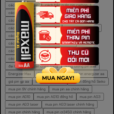
cách bảo quản pin
cách bảo quản pin carbon
cách bảo quản pin cr
cách bảo quản pin kẽm
cách bảo quản pin than
cách lưu trữ pin
cách mua pin LR44 chính hãng
cách tra cứu mã pin
cách tra cứu mã pin đồng hồ
cách tra cứu mã pin đồng hồ chuẩn xác
cách tra cứu mã pin đồng hồ tại nhà
cách xác định mã pin đồng hồ
đại lý pin energizer chính hãng
dung lượng pin aaa
Energizer Max
Energizer Max AA
giá pin energizer aa
giá pin gp aa
kích thước pin aa
mã pin đồng hồ Seiko
mua pin 9V chính hãng
mua pin aa chính hãng
mua pin AG10
mua pin AG10 đồng hồ
mua pin AG3
mua pin AG3 laser
mua pin AG3 laser chính hãng
mua pin chính hãng
mua pin cr2450 chính hãng