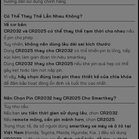
hướng dẫn sử dụng chính hãng.
Có Thể Thay Thế Lẫn Nhau Không?
Về cơ bản:
CR2032 và CR2025 có thể thay thế tạm thời cho nhau
nếu
ổ pin cho phép.
Tuy nhiên,
không nên dùng lâu dài sai kích thước
:
Dùng
CR2025 thay cho CR2032
có thể khiến pin bị lỏng, tiếp
xúc kém, làm gián đoạn tín hiệu smartkey.
Dùng
CR2032 thay cho CR2025
nếu khe pin quá hẹp có thể
gây kẹt hoặc làm nứt nắp pin.
Vì vậy,
hãy chọn đúng loại pin theo thiết kế của chìa khóa
để đảm bảo hoạt động ổn định và tuổi thọ cao nhất.
Nên Chọn Pin CR2032 hay CR2025 Cho Smartkey?
Tùy nhu cầu:
Nếu bạn
ưu tiên thời gian sử dụng lâu
, chọn
CR2032
.
Nếu
remote mỏng, cần pin mảnh hơn
, chọn
CR2025
.
Trong thực tế, đa số người dùng
smartkey xe máy và ô tô tại
Việt Nam
(Honda, Toyota, Mazda, Hyundai, Kia...) đều sử dụng