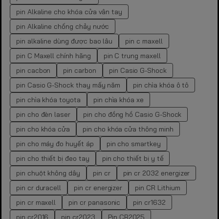
pin Alkaline cho khóa cửa vân tay
pin Alkaline chống chảy nước
pin alkaline dùng được bao lâu
pin c maxell
pin C Maxell chính hãng
pin C trung maxell
pin cacbon
pin carbon
pin Casio G-Shock
pin Casio G-Shock thay mấy năm
pin chìa khóa ô tô
pin chìa khóa toyota
pin chìa khóa xe
pin cho đèn laser
pin cho đồng hồ Casio G-Shock
pin cho khóa cửa
pin cho khóa cửa thông minh
pin cho máy đo huyết áp
pin cho smartkey
pin cho thiết bị đeo tay
pin cho thiết bị y tế
pin chuột không dây
pin cr
pin cr 2032 energizer
pin cr duracell
pin cr energizer
pin CR Lithium
pin cr maxell
pin cr panasonic
pin cr1632
pin cr2016
pin cr2023
Pin CR2025