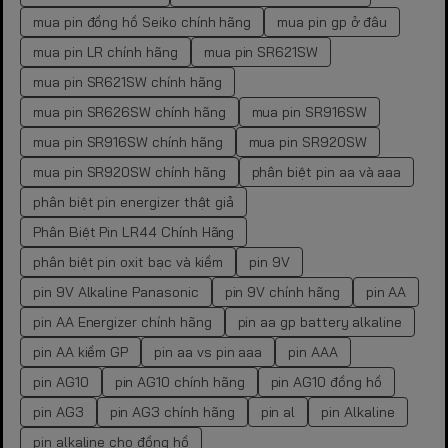
mua pin đồng hồ Seiko chính hãng
mua pin gp ở đâu
mua pin LR chính hãng
mua pin SR621SW
mua pin SR621SW chính hãng
mua pin SR626SW chính hãng
mua pin SR916SW
mua pin SR916SW chính hãng
mua pin SR920SW
mua pin SR920SW chính hãng
phân biệt pin aa và aaa
phân biệt pin energizer thật giả
Phân Biệt Pin LR44 Chính Hãng
phân biệt pin oxit bạc và kiềm
pin 9V
pin 9V Alkaline Panasonic
pin 9V chính hãng
pin AA
pin AA Energizer chính hãng
pin aa gp battery alkaline
pin AA kiềm GP
pin aa vs pin aaa
pin AAA
pin AG10
pin AG10 chính hãng
pin AG10 đồng hồ
pin AG3
pin AG3 chính hãng
pin al
pin Alkaline
pin alkaline cho đồng hồ