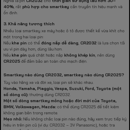
Nghĩa là pin
CR2032
cho
thời gian sử dụng lâu hơn 30–
40%
, rất
phù hợp cho smartkey
cần truyền tín hiệu mạnh và
ổn định.
3. Khả năng tương thích
Nhiều loại smartkey xe máy hoặc ô tô được thiết kế vừa khít cho
một trong hai loại pin:
Nếu
khe pin
có thể
đóng nắp dễ dàng
,
CR2032
là lựa chọn tối
ưu vì pin dày hơn, dùng lâu hơn.
Nếu
khe pin
quá chật hoặc nắp
không khép kín
, nên dùng
CR2025
để đảm bảo an toàn cho mạch điện.
Smartkey nào dùng CR2032, smartkey nào dùng CR2025?
Tùy vào hãng xe và đời xe, loại pin sẽ khác nhau.
Honda, Yamaha, Piaggio, Vespa, Suzuki, Ford, Toyota (một
số dòng cũ):
thường dùng CR2032.
Một số dòng smartkey mỏng hoặc đời mới của Toyota,
BMW, Volkswagen, Mazda:
có thể dùng CR2025 để tiết kiệm
không gian bên trong remote.
Mẹo nhỏ:
Nếu không chắc loại pin nào đúng, hãy xem trực tiếp ký
hiệu in trên pin cũ (ví dụ: CR2032 – 3V Panasonic), hoặc tra