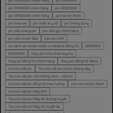
pin SR626SW chính hãng
pin SR916SW
pin SR916SW chính hãng
pin SR920SW
pin SR920SW chính hãng
pin tai trợ thính
pin than aa
pin thiết bị y tế
pin thông dụng
pin tiểu energizer
pin tiểu gp chính hãng
pin tiểu và pin đũa
sạc pin AAA
so sánh pin silver oxide vs alkaline đồng hồ
SR916SW
SR920SW
thay pin chìa khóa toyota
thay pin đồng hồ chính hãng
thay pin đồng hồ Seiko
tra cứu mã pin
Tra cứu mã pin chuột không dây
Tra cứu mã pin cửa thông minh - cửa từ
tra cứu mã pin đồng hồ treo tường
tra cứu mã pin flash
tra cứu mã pin máy ảnh
Tra cứu mã pin Máy đo đường huyết
Tra cứu mã pin Máy đo huyết áp