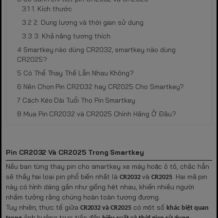
1. Kích thước
2. Dung lượng và thời gian sử dụng
3. Khả năng tương thích
Smartkey nào dùng CR2032, smartkey nào dùng
CR2025?
Có Thể Thay Thế Lẫn Nhau Không?
Nên Chọn Pin CR2032 hay CR2025 Cho Smartkey?
Cách Kéo Dài Tuổi Thọ Pin Smartkey
Mua Pin CR2032 và CR2025 Chính Hãng Ở Đâu?
Pin CR2032 Và CR2025 Trong Smartkey
Nếu bạn từng thay pin cho smartkey xe máy hoặc ô tô, chắc hẳn
sẽ thấy hai loại pin phổ biến nhất là
và
. Hai mã pin
CR2032
CR2025
này có hình dáng gần như giống hệt nhau, khiến nhiều người
nhầm tưởng rằng chúng hoàn toàn tương đương.
Tuy nhiên, thực tế giữa
có một số
CR2032 và CR2025
khác biệt quan
ảnh hưởng trực tiếp đến