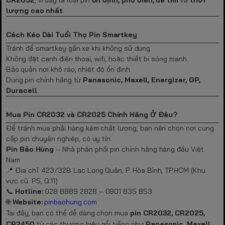
CR2032
, vì đây là loại pin
ổn định, phổ biến, dễ tìm
và
thời
lượng cao nhất
.
Cách
K
éo
D
ài
T
uổi
T
họ
P
in
S
martkey
Tránh để smartkey gần xe khi không sử dụng.
Không đặt cạnh điện thoại, wifi, hoặc thiết bị sóng mạnh.
Bảo quản nơi khô ráo, nhiệt độ ổn định.
Dùng pin chính hãng từ
Panasonic, Maxell, Energizer, GP,
Duracell
.
Mua
P
in CR2032 và CR2025
C
hính
H
ãng
Ở
Đ
âu?
Để tránh mua phải hàng kém chất lượng, bạn nên chọn nơi cung
cấp pin chuyên nghiệp, có uy tín.
Pin Bảo Hùng
– Nhà phân phối pin chính hãng hàng đầu Việt
Nam:
Địa chỉ: 423/32B Lạc Long Quân, P. Hòa Bình, TP.HCM (Khu
📍
vực cũ: P.5, Q.11)
Hotline:
028 8889 2828 – 0901 835 853
📞
Website:
pinbaohung.com
🌐
Tại đây, bạn có thể dễ dàng chọn mua
pin CR2032, CR2025,
CR2450
từ các thương hiệu nổi tiếng như
Panasonic, Maxell,