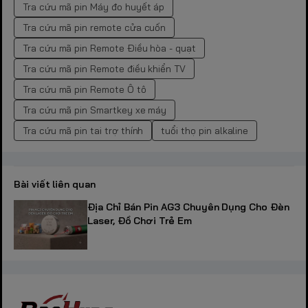
Tra cứu mã pin Máy đo huyết áp
Tra cứu mã pin remote cửa cuốn
Tra cứu mã pin Remote Điều hòa - quạt
Tra cứu mã pin Remote điều khiển TV
Tra cứu mã pin Remote Ô tô
Tra cứu mã pin Smartkey xe máy
Tra cứu mã pin tai trợ thính
tuổi thọ pin alkaline
Bài viết liên quan
Địa Chỉ Bán Pin AG3 Chuyên Dụng Cho Đèn
Laser, Đồ Chơi Trẻ Em