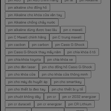
pin AG3
pin AG3 chính hãng
pin al
pin Alkaline
pin alkaline cho đồng hồ
pin Alkaline cho khóa cửa vân tay
pin Alkaline chống chảy nước
pin alkaline dùng được bao lâu
pin c maxell
pin C Maxell chính hãng
pin C trung maxell
pin cacbon
pin carbon
pin Casio G-Shock
pin Casio G-Shock thay mấy năm
pin chìa khóa ô tô
pin chìa khóa toyota
pin chìa khóa xe
pin cho đèn laser
pin cho đồng hồ Casio G-Shock
pin cho khóa cửa
pin cho khóa cửa thông minh
pin cho máy đo huyết áp
pin cho smartkey
pin cho thiết bị đeo tay
pin cho thiết bị y tế
pin chuột không dây
pin cr
pin cr 2032 energizer
pin cr duracell
pin cr energizer
pin CR Lithium