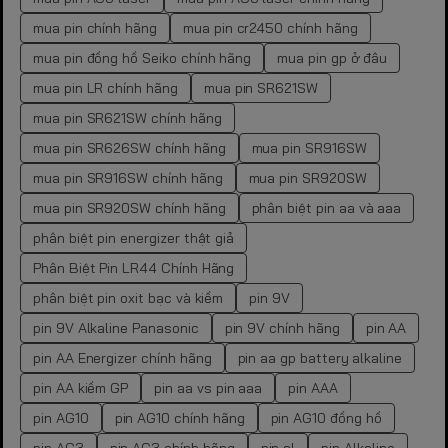
mua pin chính hãng
mua pin cr2450 chính hãng
mua pin đồng hồ Seiko chính hãng
mua pin gp ở đâu
mua pin LR chính hãng
mua pin SR621SW
mua pin SR621SW chính hãng
mua pin SR626SW chính hãng
mua pin SR916SW
mua pin SR916SW chính hãng
mua pin SR920SW
mua pin SR920SW chính hãng
phân biệt pin aa và aaa
phân biệt pin energizer thật giả
Phân Biệt Pin LR44 Chính Hãng
phân biệt pin oxit bạc và kiềm
pin 9V
pin 9V Alkaline Panasonic
pin 9V chính hãng
pin AA
pin AA Energizer chính hãng
pin aa gp battery alkaline
pin AA kiềm GP
pin aa vs pin aaa
pin AAA
pin AG10
pin AG10 chính hãng
pin AG10 đồng hồ