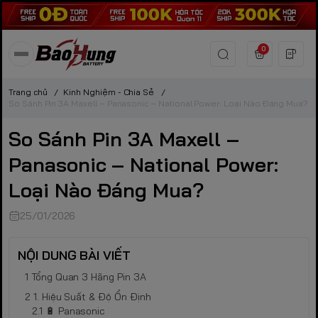
0
Trang chủ
/
Kinh Nghiệm - Chia Sẻ
/
So Sánh Pin 3A Maxell – Panasonic – National Power: Loại Nào Đáng Mua?
So Sánh Pin 3A Maxell –
Panasonic – National Power:
Loại Nào Đáng Mua?
25/01/2026
NỘI DUNG BÀI VIẾT
Tổng Quan 3 Hãng Pin 3A
1. Hiệu Suất & Độ Ổn Định
🔋 Panasonic