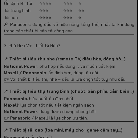
Ổn định khi tải
⭐⭐⭐⭐
⭐⭐⭐
⭐
Tải trung bình
⭐⭐⭐
⭐⭐⭐
⭐⭐
Tải cao
⭐⭐⭐⭐
⭐⭐⭐
⭐
🔎 Panasonic đứng đầu về hiệu năng tổng thể, nhất là khi dùng
trong các thiết bị cần tải dòng cao.
3. Phù Hợp Với Thiết Bị Nào?
📍
Thiết bị tiêu thụ nhẹ (remote TV, điều hòa, đồng hồ…)
National Power
: phù hợp nếu dùng ít và muốn tiết kiệm
Maxell / Panasonic
: ổn định hơn, dùng lâu dài
👉 Với thiết bị tiêu thụ nhẹ – đều là lựa chọn tốt tùy nhu cầu.
📍
Thiết bị tiêu thụ trung bình (chuột, bàn phím, cảm biến…)
Panasonic
: hiệu suất ổn định nhất
Maxell
: lựa chọn tốt nếu tiết kiệm ngân sách
National Power
: dùng được nhưng chóng hết
👉 Panasonic / Maxell là lựa chọn ưu tiên.
📍
Thiết bị tải cao (loa mini, máy chơi game cầm tay…)
Panasonic
nổi trội nhất