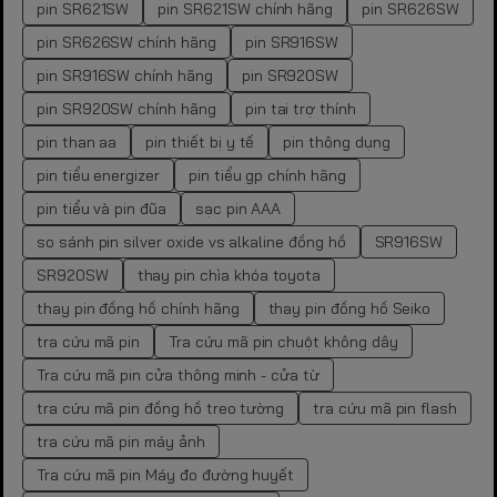
pin SR621SW
pin SR621SW chính hãng
pin SR626SW
pin SR626SW chính hãng
pin SR916SW
pin SR916SW chính hãng
pin SR920SW
pin SR920SW chính hãng
pin tai trợ thính
pin than aa
pin thiết bị y tế
pin thông dụng
pin tiểu energizer
pin tiểu gp chính hãng
pin tiểu và pin đũa
sạc pin AAA
so sánh pin silver oxide vs alkaline đồng hồ
SR916SW
SR920SW
thay pin chìa khóa toyota
thay pin đồng hồ chính hãng
thay pin đồng hồ Seiko
tra cứu mã pin
Tra cứu mã pin chuột không dây
Tra cứu mã pin cửa thông minh - cửa từ
tra cứu mã pin đồng hồ treo tường
tra cứu mã pin flash
tra cứu mã pin máy ảnh
Tra cứu mã pin Máy đo đường huyết