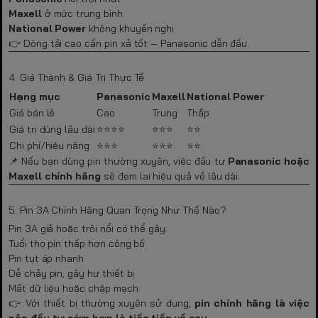
Maxell
ở mức trung bình
National Power
không khuyến nghị
👉 Dòng tải cao cần pin xả tốt — Panasonic dẫn đầu.
4. Giá Thành & Giá Trị Thực Tế
Hạng mục
Panasonic
Maxell
National Power
Giá bán lẻ
Cao
Trung
Thấp
Giá trị dùng lâu dài
⭐⭐⭐⭐
⭐⭐⭐
⭐⭐
Chi phí/hiệu năng
⭐⭐⭐
⭐⭐⭐
⭐⭐
📌 Nếu bạn dùng pin thường xuyên, việc đầu tư
Panasonic hoặc
Maxell chính hãng
sẽ đem lại hiệu quả về lâu dài.
5. Pin 3A Chính Hãng Quan Trọng Như Thế Nào?
Pin 3A giả hoặc trôi nổi có thể gây:
Tuổi thọ pin thấp hơn công bố
Pin tụt áp nhanh
Dễ chảy pin, gây hư thiết bị
Mất dữ liệu hoặc chập mạch
👉 Với thiết bị thường xuyên sử dụng,
pin chính hãng là việc
nên đầu tư sớm hơn là tiếc tiền về sau.