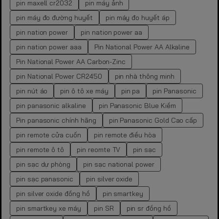
pin maxell cr2032
pin máy ảnh
pin máy đo đường huyết
pin máy đo huyết áp
pin nation power
pin nation power aa
pin nation power aaa
Pin National Power AA Alkaline
Pin National Power AA Carbon-Zinc
pin National Power CR2450
pin nhà thông minh
pin nút áo
pin ô tô xe máy
pin pa
pin Panasonic
pin panasonic alkaline
pin Panasonic Blue Kiềm
Pin panasonic chính hãng
pin Panasonic Gold Cao cấp
pin remote cửa cuốn
pin remote điều hòa
pin remote ô tô
pin reomte TV
pin sạc
pin sạc dự phòng
pin sạc national power
pin sạc panasonic
pin silver oxide
pin silver oxide đồng hồ
pin smartkey
pin smartkey xe máy
pin SR
pin sr đồng hồ