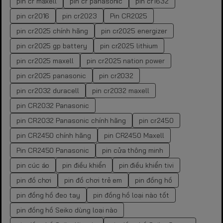
pin cr maxell
pin cr panasonic
pin cr1632
pin cr2016
pin cr2023
Pin CR2025
pin cr2025 chính hãng
pin cr2025 energizer
pin cr2025 gp battery
pin cr2025 lithium
pin cr2025 maxell
pin cr2025 nation power
pin cr2025 panasonic
pin cr2032
pin cr2032 duracell
pin cr2032 maxell
pin CR2032 Panasonic
pin CR2032 Panasonic chính hãng
pin cr2450
pin CR2450 chính hãng
pin CR2450 Maxell
Pin CR2450 Panasonic
pin cửa thông minh
pin cúc áo
pin điều khiển
pin điều khiển tivi
pin đồ chơi
pin đồ chơi trẻ em
pin đồng hồ
pin đồng hồ đeo tay
pin đồng hồ loại nào tốt
pin đồng hồ Seiko dùng loại nào