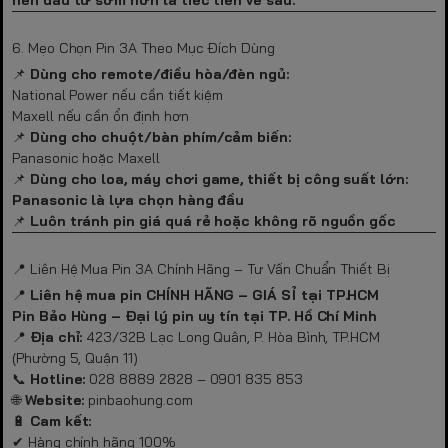
6. Mẹo Chọn Pin 3A Theo Mục Đích Dùng
📌
Dùng cho remote/điều hòa/đèn ngủ:
National Power nếu cần tiết kiệm
Maxell nếu cần ổn định hơn
📌
Dùng cho chuột/bàn phím/cảm biến:
Panasonic hoặc Maxell
📌
Dùng cho loa, máy chơi game, thiết bị công suất lớn:
Panasonic là lựa chọn hàng đầu
📌
Luôn tránh pin giá quá rẻ hoặc không rõ nguồn gốc
📍 Liên Hệ Mua Pin 3A Chính Hãng – Tư Vấn Chuẩn Thiết Bị
📍
Liên hệ mua pin CHÍNH HÃNG – GIÁ SỈ tại TP.HCM
Pin Bảo Hùng – Đại lý pin uy tín tại TP. Hồ Chí Minh
📍
Địa chỉ:
423/32B Lạc Long Quân, P. Hòa Bình, TP.HCM
(Phường 5, Quận 11)
📞
Hotline:
028 8889 2828 – 0901 835 853
🌐
Website:
pinbaohung.com
🔋
Cam kết:
✔ Hàng chính hãng 100%