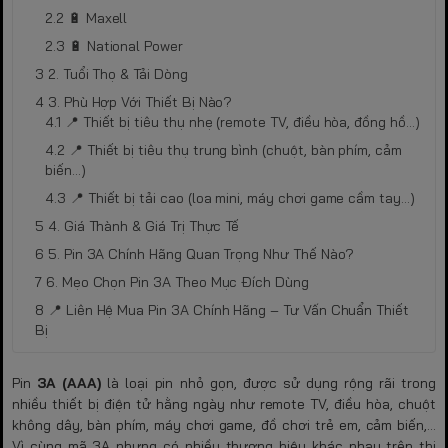
🔋 Maxell
🔋 National Power
2. Tuổi Thọ & Tải Dòng
3. Phù Hợp Với Thiết Bị Nào?
📍 Thiết bị tiêu thụ nhẹ (remote TV, điều hòa, đồng hồ…)
📍 Thiết bị tiêu thụ trung bình (chuột, bàn phím, cảm
biến…)
📍 Thiết bị tải cao (loa mini, máy chơi game cầm tay…)
4. Giá Thành & Giá Trị Thực Tế
5. Pin 3A Chính Hãng Quan Trọng Như Thế Nào?
6. Mẹo Chọn Pin 3A Theo Mục Đích Dùng
📍 Liên Hệ Mua Pin 3A Chính Hãng – Tư Vấn Chuẩn Thiết
Bị
Pin
3A (AAA)
là loại pin nhỏ gọn, được sử dụng rộng rãi trong
nhiều thiết bị điện tử hằng ngày như remote TV, điều hòa, chuột
không dây, bàn phím, máy chơi game, đồ chơi trẻ em, cảm biến,…
Vì cùng mã 3A nhưng có nhiều thương hiệu khác nhau trên thị