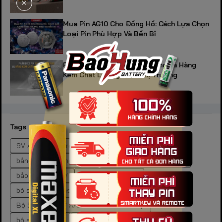
Mua Pin AG10 Cho Đồng Hồ: Cách Lựa Chọn
Loại Pin Phù Hợp Và Bền Bỉ
Phân Biệt Pin LR44 Chính Hãng Và Hàng
Kém Chất Lượng Trên Thị Trường
Tags
9V Alkaline Energizer
9V Duracell
bảng mã pin đồng hồ SR
bảng tra mã pin đồng hồ.
bảo quản pin 9V
bảo quản pin kiềm
bộ sạc pin Panasonic Eneloop BQ-CC51E
Bộ Sạc Pin AA / AAA Panasonic Eneloop
bộ sạc pin AAA
bộ sạc pin đa năng cho gia đình