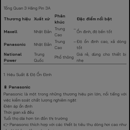
Tổng Quan 3 Hãng Pin 3A
Phân
Thương hiệu
Xuất xứ
Đặc điểm nổi bật
khúc
Trung –
Maxell
Nhật Bản
Ổn định, độ bền tốt
Cao
Trung –
Độ ổn định cao, xả dòng
Panasonic
Nhật Bản
Cao
tốt
National
Trung
Giá rẻ, dùng cho thiết bị
Phổ thông
Power
Quốc
nhẹ
1. Hiệu Suất & Độ Ổn Định
🔋
Panasonic
Panasonic là một trong những thương hiệu pin lớn, nổi tiếng với
việc kiểm soát chất lượng nghiêm ngặt:
Điện áp ổn định
Thời gian xả đều
Tuổi thọ dài hơn tin đồn thị trường
👉 Panasonic thích hợp với các thiết bị tiêu thụ dòng hơi cao như