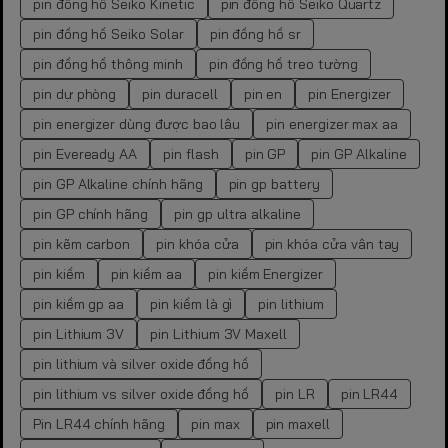
pin đồng hồ Seiko Kinetic
pin đồng hồ Seiko Quartz
pin đồng hồ Seiko Solar
pin đồng hồ sr
pin đồng hồ thông minh
pin đồng hồ treo tường
pin dự phòng
pin duracell
pin en
pin Energizer
pin energizer dùng được bao lâu
pin energizer max aa
pin Eveready AA
pin flash
pin GP
pin GP Alkaline
pin GP Alkaline chính hãng
pin gp battery
pin GP chính hãng
pin gp ultra alkaline
pin kẽm carbon
pin khóa cửa
pin khóa cửa vân tay
pin kiềm
pin kiềm aa
pin kiềm Energizer
pin kiềm gp aa
pin kiềm là gì
pin lithium
pin Lithium 3V
pin Lithium 3V Maxell
pin lithium và silver oxide đồng hồ
pin lithium vs silver oxide đồng hồ
pin LR
pin LR44
Pin LR44 chính hãng
pin max
pin maxell