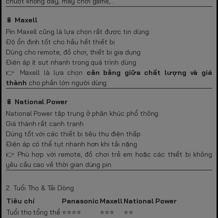
chuột không dây, máy chơi game,…
🔋
Maxell
Pin Maxell cũng là lựa chọn rất được tin dùng:
Độ ổn định tốt cho hầu hết thiết bị
Dùng cho remote, đồ chơi, thiết bị gia dụng
Điện áp ít sụt nhanh trong quá trình dùng
👉 Maxell là lựa chọn
cân bằng giữa chất lượng và giá
thành
cho phần lớn người dùng.
🔋
National Power
National Power tập trung ở phân khúc phổ thông:
Giá thành rất cạnh tranh
Dùng tốt với các thiết bị tiêu thụ điện thấp
Điện áp có thể tụt nhanh hơn khi tải nặng
👉 Phù hợp với remote, đồ chơi trẻ em hoặc các thiết bị không
yêu cầu cao về thời gian dùng pin.
2. Tuổi Thọ & Tải Dòng
Tiêu chí
Panasonic
Maxell
National Power
Tuổi thọ tổng thể
⭐⭐⭐⭐
⭐⭐⭐
⭐⭐