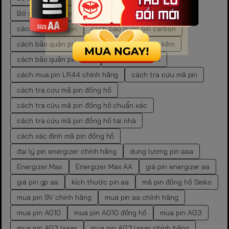
Bộ sạc pin Panasonic Eneloop BQ-CC55E
cách bảo quản pin
cách bảo quản pin carbon
cách bảo quản pin cr
cách bảo quản pin kẽm
cách bảo quản pin than
cách lưu trữ pin
cách mua pin LR44 chính hãng
cách tra cứu mã pin
cách tra cứu mã pin đồng hồ
cách tra cứu mã pin đồng hồ chuẩn xác
cách tra cứu mã pin đồng hồ tại nhà
cách xác định mã pin đồng hồ
đại lý pin energizer chính hãng
dung lượng pin aaa
Energizer Max
Energizer Max AA
giá pin energizer aa
giá pin gp aa
kích thước pin aa
mã pin đồng hồ Seiko
mua pin 9V chính hãng
mua pin aa chính hãng
mua pin AG10
mua pin AG10 đồng hồ
mua pin AG3
mua pin AG3 laser
mua pin AG3 laser chính hãng