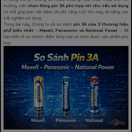
trường, việc
chọn đúng pin 3A phù hợp với nhu cầu sử dụng
có thể giúp bạn tiết kiệm chi phí, tăng tuổi thọ máy và nâng cao
trải nghiệm sử dụng.
Trong bài này, chúng ta sẽ so sánh
pin 3A của 3 thương hiệu
phổ biến nhất
—
Maxell, Panasonic và National Power
— để
bạn biết rõ ưu nhược điểm từng loại và chọn được sản phẩm phù
hợp.