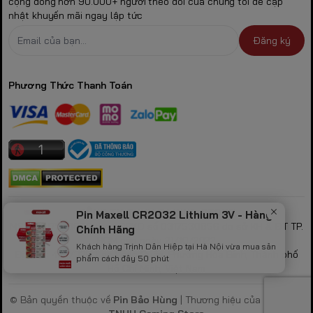
cộng đồng hơn 90.000+ người theo dõi của chúng tôi để cập
nhật khuyến mãi ngay lập tức
Đăng ký
Phương Thức Thanh Toán
CÔNG TY TNHH GAMING STORE
Pin Maxell CR2032 Lithium 3V - Hàng
MST: 0317530856 theo GPKD số 0317530856 do sở KH & ĐT TP.
Chính Hãng
HCM cấp ngày 21/10/2022
Khách hàng Trịnh Dân Hiệp tại Hà Nội vừa mua sản
Địa chỉ: 423/32B Lạc Long Quân, Phường Hòa Bình, Thành phố
phẩm cách đây 50 phút
Hồ Chí Minh, Việt Nam
© Bản quyền thuộc về
Pin Bảo Hùng
| Thương hiệu của
Công Ty