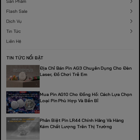
Sản Phẩm
Flash Sale
Dịch Vụ
Tin Tức
Liên Hệ
TIN TỨC NỔI BẬT
Địa Chỉ Bán Pin AG3 Chuyên Dụng Cho Đèn
Laser, Đồ Chơi Trẻ Em
Mua Pin AG10 Cho Đồng Hồ: Cách Lựa Chọn
Loại Pin Phù Hợp Và Bền Bỉ
Phân Biệt Pin LR44 Chính Hãng Và Hàng
Kém Chất Lượng Trên Thị Trường