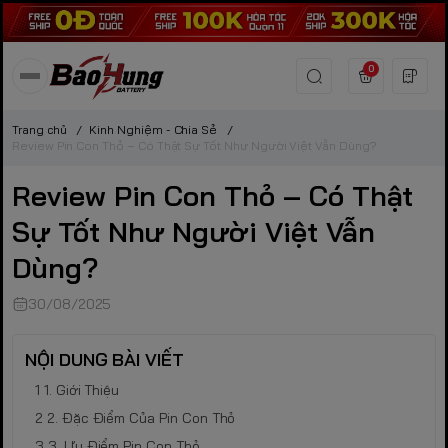
0
Trang chủ
/
Kinh Nghiệm - Chia Sẻ
/
Review Pin Con Thỏ – Có Thật Sự Tốt Như Người Việt Vẫn Dùng?
Review Pin Con Thỏ – Có Thật
Sự Tốt Như Người Việt Vẫn
Dùng?
30/08/2025
NỘI DUNG BÀI VIẾT
1. Giới Thiệu
2. Đặc Điểm Của Pin Con Thỏ
3. Ưu Điểm Pin Con Thỏ