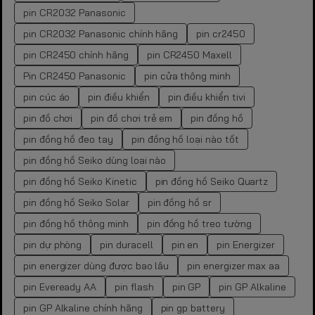
pin CR2032 Panasonic
pin CR2032 Panasonic chính hãng
pin cr2450
pin CR2450 chính hãng
pin CR2450 Maxell
Pin CR2450 Panasonic
pin cửa thông minh
pin cúc áo
pin điều khiển
pin điều khiển tivi
pin đồ chơi
pin đồ chơi trẻ em
pin đồng hồ
pin đồng hồ đeo tay
pin đồng hồ loại nào tốt
pin đồng hồ Seiko dùng loại nào
pin đồng hồ Seiko Kinetic
pin đồng hồ Seiko Quartz
pin đồng hồ Seiko Solar
pin đồng hồ sr
pin đồng hồ thông minh
pin đồng hồ treo tường
pin dự phòng
pin duracell
pin en
pin Energizer
pin energizer dùng được bao lâu
pin energizer max aa
pin Eveready AA
pin flash
pin GP
pin GP Alkaline
pin GP Alkaline chính hãng
pin gp battery