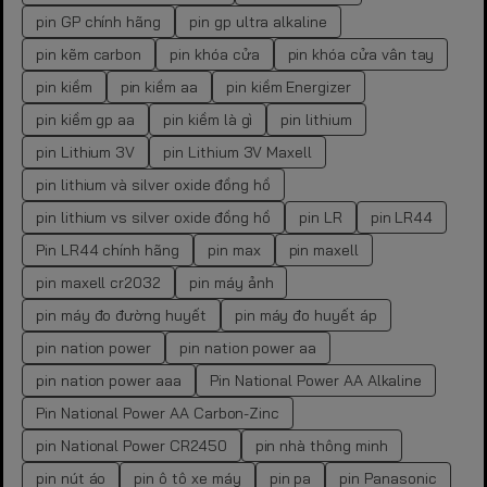
pin GP chính hãng
pin gp ultra alkaline
pin kẽm carbon
pin khóa cửa
pin khóa cửa vân tay
pin kiềm
pin kiềm aa
pin kiềm Energizer
pin kiềm gp aa
pin kiềm là gì
pin lithium
pin Lithium 3V
pin Lithium 3V Maxell
pin lithium và silver oxide đồng hồ
pin lithium vs silver oxide đồng hồ
pin LR
pin LR44
Pin LR44 chính hãng
pin max
pin maxell
pin maxell cr2032
pin máy ảnh
pin máy đo đường huyết
pin máy đo huyết áp
pin nation power
pin nation power aa
pin nation power aaa
Pin National Power AA Alkaline
Pin National Power AA Carbon-Zinc
pin National Power CR2450
pin nhà thông minh
pin nút áo
pin ô tô xe máy
pin pa
pin Panasonic