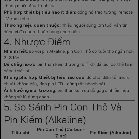
không muốn đầu tư nhiều.
Phù hợp thiết bị tiêu hao ít điện:
đồng hồ treo tường, remote
TV, radio nhỏ.
Thương hiệu quen thuộc:
nhiều người dùng lớn tuổi vẫn tin
dùng vì đã quen thuộc hàng chục năm.
4. Nhược Điểm
Nhanh hết:
so với pin Alkaline, pin Con Thỏ có tuổi thọ ngắn hơn
2–3 lần.
Dễ chảy nước:
pin than kẽm thường rò rỉ khi để lâu, có thể làm
hỏng thiết bị.
Không phù hợp thiết bị tiêu hao cao:
đồ chơi điện tử, micro,
chuột không dây, đèn pin LED… dùng rất nhanh hết.
Ảnh hưởng môi trường:
pin than kẽm cũ dễ gây ô nhiễm nếu
không xử lý đúng cách.
5. So Sánh Pin Con Thỏ Và
Pin Kiềm (Alkaline)
Pin Con Thỏ (Carbon-
Tiêu chí
Pin Kiềm (Alkaline)
Zinc)