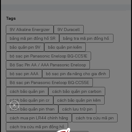
Tags
9V Alkaline Energizer
9V Duracell
bảng mã pin đồng hồ SR
bảng tra mã pin đồng hồ.
bảo quản pin 9V
bảo quản pin kiềm
bộ sạc pin Panasonic Eneloop BQ-CC51E
Bộ Sạc Pin AA / AAA Panasonic Eneloop
bộ sạc pin AAA
bộ sạc pin đa năng cho gia đình
Bộ sạc pin Panasonic Eneloop BQ-CC55E
cách bảo quản pin
cách bảo quản pin carbon
cách bảo quản pin cr
cách bảo quản pin kẽm
cách bảo quản pin than
cách lưu trữ pin
cách mua pin LR44 chính hãng
cách tra cứu mã pin
cách tra cứu mã pin đồng hồ