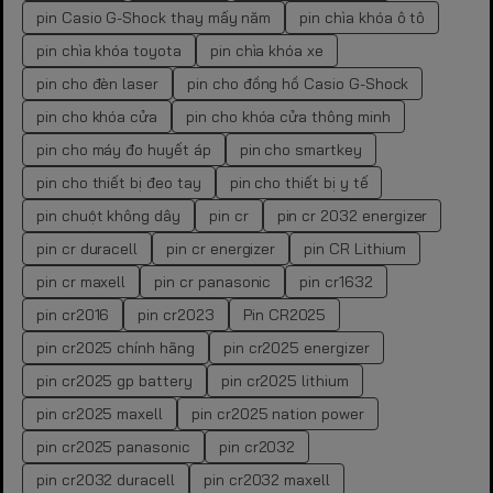
pin Casio G-Shock thay mấy năm
pin chìa khóa ô tô
pin chìa khóa toyota
pin chìa khóa xe
pin cho đèn laser
pin cho đồng hồ Casio G-Shock
pin cho khóa cửa
pin cho khóa cửa thông minh
pin cho máy đo huyết áp
pin cho smartkey
pin cho thiết bị đeo tay
pin cho thiết bị y tế
pin chuột không dây
pin cr
pin cr 2032 energizer
pin cr duracell
pin cr energizer
pin CR Lithium
pin cr maxell
pin cr panasonic
pin cr1632
pin cr2016
pin cr2023
Pin CR2025
pin cr2025 chính hãng
pin cr2025 energizer
pin cr2025 gp battery
pin cr2025 lithium
pin cr2025 maxell
pin cr2025 nation power
pin cr2025 panasonic
pin cr2032
pin cr2032 duracell
pin cr2032 maxell