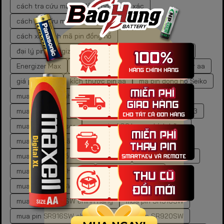
cách tra cứu mã pin đồng hồ chuẩn xác
cách tra cứu mã pin đồng hồ tại nhà
cách xác định mã pin đồng hồ
đại lý pin energizer chính hãng
dung lượng pin aaa
Energizer Max
Energizer Max AA
giá pin energizer aa
giá pin gp aa
kích thước pin aa
mã pin đồng hồ Seiko
mua pin 9V chính hãng
mua pin aa chính hãng
mua pin AG10
mua pin AG10 đồng hồ
mua pin AG3
mua pin AG3 laser
mua pin AG3 laser chính hãng
mua pin chính hãng
mua pin cr2450 chính hãng
mua pin đồng hồ Seiko chính hãng
mua pin gp ở đâu
mua pin LR chính hãng
mua pin SR621SW
mua pin SR621SW chính hãng
mua pin SR626SW chính hãng
mua pin SR916SW
mua pin SR916SW chính hãng
mua pin SR920SW