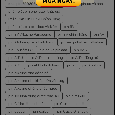
mua pin SR920SW chính hãng
phân biệt pin aa và aaa
phân biệt pin energizer thật giả
Phân Biệt Pin LR44 Chính Hãng
phân biệt pin oxit bạc và kiềm
pin 9V
pin 9V Alkaline Panasonic
pin 9V chính hãng
pin AA
pin AA Energizer chính hãng
pin aa gp battery alkaline
pin AA kiềm GP
pin aa vs pin aaa
pin AAA
pin AG10
pin AG10 chính hãng
pin AG10 đồng hồ
pin AG3
pin AG3 chính hãng
pin al
pin Alkaline
pin alkaline cho đồng hồ
pin Alkaline cho khóa cửa vân tay
pin Alkaline chống chảy nước
pin alkaline dùng được bao lâu
pin c maxell
pin C Maxell chính hãng
pin C trung maxell
pin cacbon
pin carbon
pin Casio G-Shock