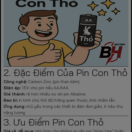
2. Đặc Điểm Của Pin Con Thỏ
Công nghệ:
Carbon-Zinc (pin than kẽm).
Điện áp:
1.5V cho pin tiểu AA/AAA.
Giá thành:
rẻ hơn nhiều so với pin Alkaline.
Bao bì:
in hình chú thỏ đỏ/trắng quen thuộc, khó nhầm lẫn.
Ứng dụng:
chủ yếu trong các thiết bị điện đơn giản, ít tiêu thụ
năng lượng.
3. Ưu Điểm Pin Con Thỏ
Giá rẻ, dễ mua:
phù hợp cho những ai cần pin “dùng tạm” hoặc