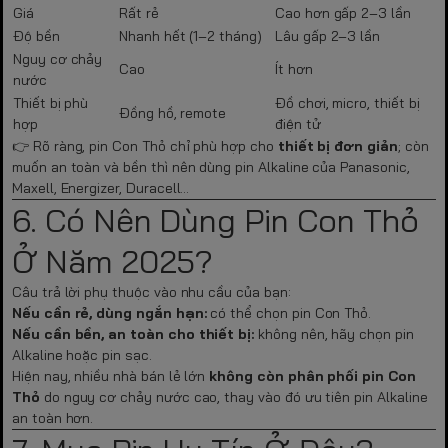
Giá
Rất rẻ
Cao hơn gấp 2–3 lần
Độ bền
Nhanh hết (1–2 tháng)
Lâu gấp 2–3 lần
Nguy cơ chảy
Cao
Ít hơn
nước
Thiết bị phù
Đồ chơi, micro, thiết bị
Đồng hồ, remote
hợp
điện tử
👉 Rõ ràng, pin Con Thỏ chỉ phù hợp cho
thiết bị đơn giản
; còn
muốn an toàn và bền thì nên dùng pin Alkaline của Panasonic,
Maxell, Energizer, Duracell…
6. Có Nên Dùng Pin Con Thỏ
Ở Năm 2025?
Câu trả lời phụ thuộc vào nhu cầu của bạn:
Nếu cần rẻ, dùng ngắn hạn:
có thể chọn pin Con Thỏ.
Nếu cần bền, an toàn cho thiết bị:
không nên, hãy chọn pin
Alkaline hoặc pin sạc.
Hiện nay, nhiều nhà bán lẻ lớn
không còn phân phối pin Con
Thỏ
do nguy cơ chảy nước cao, thay vào đó ưu tiên pin Alkaline
an toàn hơn.