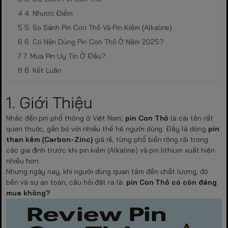
4. Nhược Điểm
5. So Sánh Pin Con Thỏ Và Pin Kiềm (Alkaline)
6. Có Nên Dùng Pin Con Thỏ Ở Năm 2025?
7. Mua Pin Uy Tín Ở Đâu?
8. Kết Luận
1. Giới Thiệu
Nhắc đến pin phổ thông ở Việt Nam,
pin Con Thỏ
là cái tên rất
quen thuộc, gắn bó với nhiều thế hệ người dùng. Đây là dòng
pin
than kẽm (Carbon-Zinc)
giá rẻ, từng phổ biến rộng rãi trong
các gia đình trước khi pin kiềm (Alkaline) và pin lithium xuất hiện
nhiều hơn.
Nhưng ngày nay, khi người dùng quan tâm đến chất lượng, độ
bền và sự an toàn, câu hỏi đặt ra là:
pin Con Thỏ có còn đáng
mua không?