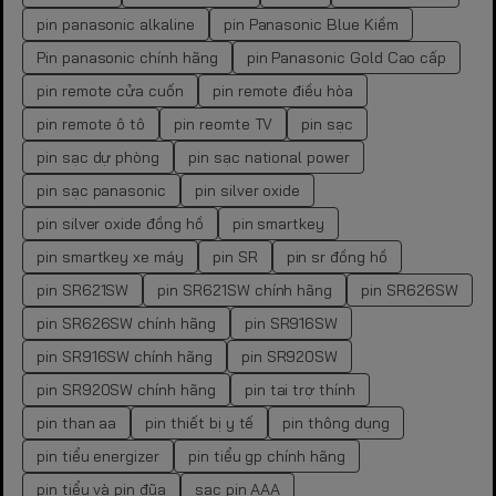
pin panasonic alkaline
pin Panasonic Blue Kiềm
Pin panasonic chính hãng
pin Panasonic Gold Cao cấp
pin remote cửa cuốn
pin remote điều hòa
pin remote ô tô
pin reomte TV
pin sạc
pin sạc dự phòng
pin sạc national power
pin sạc panasonic
pin silver oxide
pin silver oxide đồng hồ
pin smartkey
pin smartkey xe máy
pin SR
pin sr đồng hồ
pin SR621SW
pin SR621SW chính hãng
pin SR626SW
pin SR626SW chính hãng
pin SR916SW
pin SR916SW chính hãng
pin SR920SW
pin SR920SW chính hãng
pin tai trợ thính
pin than aa
pin thiết bị y tế
pin thông dụng
pin tiểu energizer
pin tiểu gp chính hãng
pin tiểu và pin đũa
sạc pin AAA