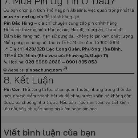
7. Mua Pin Uy Tín Ở Đâu?
Dù bạn chọn pin Con Thỏ hay pin Alkaline, việc quan trọng nhất là
mua tại nơi uy tín
để tránh hàng giả.
Pin Bảo Hùng
– địa chỉ chuyên cung cấp pin chính hãng:
Đa dạng thương hiệu: Panasonic, Maxell, Energizer, Duracell…
Đảm bảo hàng mới, hạn sử dụng dài, không lo pin kém chất lượng.
Miễn phí giao hàng nội thành TP.HCM cho đơn từ 100.000đ.
📍 Địa chỉ:
423/32B Lạc Long Quân, Phường Hòa Bình,
TP.Hồ Chí Minh (Khu vực cũ: Phường 5, Quận 11)
📞 Hotline:
028 8889 2828 – 0901 835 853
🌐 Website:
pinbaohung.com
8. Kết Luận
Pin Con Thỏ
từng là lựa chọn quen thuộc, nhưng trong thời đại
mới, nhược điểm nhanh hết và dễ chảy nước khiến nó không còn
được ưa chuộng như trước. Nếu bạn muốn an toàn và tiết kiệm
lâu dài, hãy chuyển sang pin kiềm hoặc pin sạc.
Viết bình luận của bạn