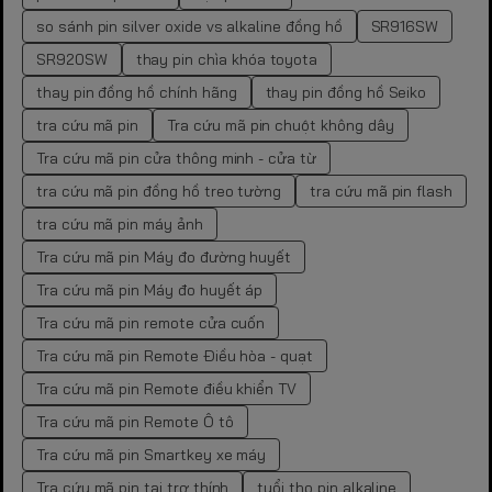
so sánh pin silver oxide vs alkaline đồng hồ
SR916SW
SR920SW
thay pin chìa khóa toyota
thay pin đồng hồ chính hãng
thay pin đồng hồ Seiko
tra cứu mã pin
Tra cứu mã pin chuột không dây
Tra cứu mã pin cửa thông minh - cửa từ
tra cứu mã pin đồng hồ treo tường
tra cứu mã pin flash
tra cứu mã pin máy ảnh
Tra cứu mã pin Máy đo đường huyết
Tra cứu mã pin Máy đo huyết áp
Tra cứu mã pin remote cửa cuốn
Tra cứu mã pin Remote Điều hòa - quạt
Tra cứu mã pin Remote điều khiển TV
Tra cứu mã pin Remote Ô tô
Tra cứu mã pin Smartkey xe máy
Tra cứu mã pin tai trợ thính
tuổi thọ pin alkaline