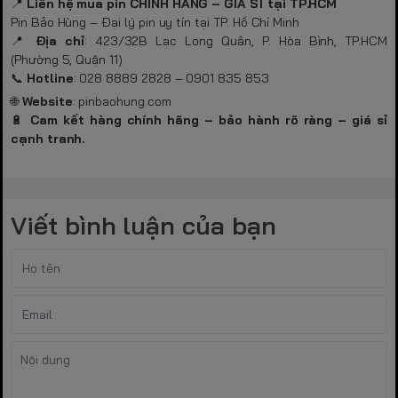
📍
Liên hệ mua pin CHÍNH HÃNG – GIÁ SỈ tại TP.HCM
Pin Bảo Hùng – Đại lý pin uy tín tại TP. Hồ Chí Minh
📍
Địa chỉ
: 423/32B Lạc Long Quân, P. Hòa Bình, TP.HCM
(Phường 5, Quận 11)
📞
Hotline
: 028 8889 2828 – 0901 835 853
🌐
Website
:
pinbaohung.com
🔋
Cam kết hàng chính hãng – bảo hành rõ ràng – giá sỉ
cạnh tranh.
Viết bình luận của bạn