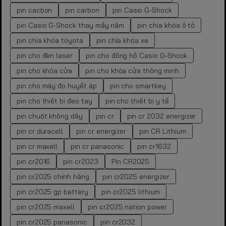
pin cacbon
pin carbon
pin Casio G-Shock
pin Casio G-Shock thay mấy năm
pin chìa khóa ô tô
pin chìa khóa toyota
pin chìa khóa xe
pin cho đèn laser
pin cho đồng hồ Casio G-Shock
pin cho khóa cửa
pin cho khóa cửa thông minh
pin cho máy đo huyết áp
pin cho smartkey
pin cho thiết bị đeo tay
pin cho thiết bị y tế
pin chuột không dây
pin cr
pin cr 2032 energizer
pin cr duracell
pin cr energizer
pin CR Lithium
pin cr maxell
pin cr panasonic
pin cr1632
pin cr2016
pin cr2023
Pin CR2025
pin cr2025 chính hãng
pin cr2025 energizer
pin cr2025 gp battery
pin cr2025 lithium
pin cr2025 maxell
pin cr2025 nation power
pin cr2025 panasonic
pin cr2032