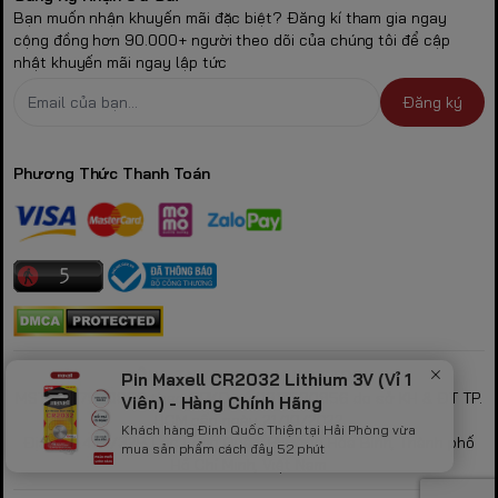
Bạn muốn nhận khuyến mãi đặc biệt? Đăng kí tham gia ngay
cộng đồng hơn 90.000+ người theo dõi của chúng tôi để cập
nhật khuyến mãi ngay lập tức
Đăng ký
Phương Thức Thanh Toán
CÔNG TY TNHH GAMING STORE
Pin Maxell CR2032 Lithium 3V (Vỉ 1
MST: 0317530856 theo GPKD số 0317530856 do sở KH & ĐT TP.
Viên) - Hàng Chính Hãng
HCM cấp ngày 21/10/2022
Khách hàng Đinh Quốc Thiện tại Hải Phòng vừa
Địa chỉ: 423/32B Lạc Long Quân, Phường Hòa Bình, Thành phố
mua sản phẩm cách đây 52 phút
Hồ Chí Minh, Việt Nam