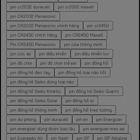
pin cr2032 duracell
pin cr2032 maxell
pin CR2032 Panasonic
pin CR2032 Panasonic chính hãng
pin cr2450
pin CR2450 chính hãng
pin CR2450 Maxell
Pin CR2450 Panasonic
pin cửa thông minh
pin cúc áo
pin điều khiển
pin điều khiển tivi
pin đồ chơi
pin đồ chơi trẻ em
pin đồng hồ
pin đồng hồ đeo tay
pin đồng hồ loại nào tốt
pin đồng hồ Seiko dùng loại nào
pin đồng hồ Seiko Kinetic
pin đồng hồ Seiko Quartz
pin đồng hồ Seiko Solar
pin đồng hồ sr
pin đồng hồ thông minh
pin đồng hồ treo tường
pin dự phòng
pin duracell
pin en
pin Energizer
pin energizer dùng được bao lâu
pin energizer max aa
pin Eveready AA
pin flash
pin GP
pin GP Alkaline