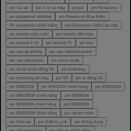
pin nút áo
pin ô tô xe máy
pin pa
pin Panasonic
pin panasonic alkaline
pin Panasonic Blue Kiềm
Pin panasonic chính hãng
pin Panasonic Gold Cao cấp
pin remote cửa cuốn
pin remote điều hòa
pin remote ô tô
pin reomte TV
pin sạc
pin sạc dự phòng
pin sạc national power
pin sạc panasonic
pin silver oxide
pin silver oxide đồng hồ
pin smartkey
pin smartkey xe máy
pin SR
pin sr đồng hồ
pin SR621SW
pin SR621SW chính hãng
pin SR626SW
pin SR626SW chính hãng
pin SR916SW
pin SR916SW chính hãng
pin SR920SW
pin SR920SW chính hãng
pin tai trợ thính
pin than aa
pin thiết bị y tế
pin thông dụng
pin tiểu energizer
pin tiểu gp chính hãng