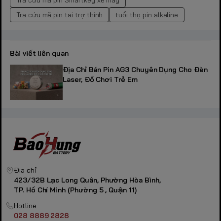
Tra cứu mã pin Smartkey xe máy
Tra cứu mã pin tai trợ thính
tuổi thọ pin alkaline
Bài viết liên quan
Địa Chỉ Bán Pin AG3 Chuyên Dụng Cho Đèn
Laser, Đồ Chơi Trẻ Em
Địa chỉ
423/32B Lạc Long Quân, Phường Hòa Bình,
TP. Hồ Chí Minh (Phường 5 , Quận 11)
Hotline
028 8889 2828