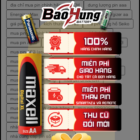
địa chỉ mua pin chính hãng TP.HCM
dung lượng pin aaa
Energizer Max
Energizer Max AA
giá pin energizer aa
giá pin gp aa
kích thước pin aa
mã pin đồng hồ Seiko
mua pin 9V chính hãng
mua pin aa chính hãng
mua pin AG10
mua pin AG10 đồng hồ
mua pin AG3
mua pin AG3 laser
mua pin AG3 laser chính hãng
mua pin chính hãng
mua pin cr2450 chính hãng
mua pin đồng hồ Seiko chính hãng
mua pin gp ở đâu
mua pin LR chính hãng
mua pin SR621SW
mua pin SR621SW chính hãng
mua pin SR626SW chính hãng
mua pin SR916SW
mua pin SR916SW chính hãng
mua pin SR920SW
mua pin SR920SW chính hãng
nhà cung cấp pin cho doanh nghiệp
nhà cung cấp pin số lượng lớn