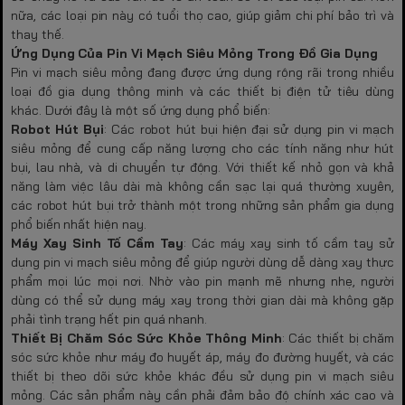
nữa, các loại pin này có tuổi thọ cao, giúp giảm chi phí bảo trì và
thay thế.
Ứng Dụng Của Pin Vi Mạch Siêu Mỏng Trong Đồ Gia Dụng
Pin vi mạch siêu mỏng đang được ứng dụng rộng rãi trong nhiều
loại đồ gia dụng thông minh và các thiết bị điện tử tiêu dùng
khác. Dưới đây là một số ứng dụng phổ biến:
Robot Hút Bụi
: Các robot hút bụi hiện đại sử dụng pin vi mạch
siêu mỏng để cung cấp năng lượng cho các tính năng như hút
bụi, lau nhà, và di chuyển tự động. Với thiết kế nhỏ gọn và khả
năng làm việc lâu dài mà không cần sạc lại quá thường xuyên,
các robot hút bụi trở thành một trong những sản phẩm gia dụng
phổ biến nhất hiện nay.
Máy Xay Sinh Tố Cầm Tay
: Các máy xay sinh tố cầm tay sử
dụng pin vi mạch siêu mỏng để giúp người dùng dễ dàng xay thực
phẩm mọi lúc mọi nơi. Nhờ vào pin mạnh mẽ nhưng nhẹ, người
dùng có thể sử dụng máy xay trong thời gian dài mà không gặp
phải tình trạng hết pin quá nhanh.
Thiết Bị Chăm Sóc Sức Khỏe Thông Minh
: Các thiết bị chăm
sóc sức khỏe như máy đo huyết áp, máy đo đường huyết, và các
thiết bị theo dõi sức khỏe khác đều sử dụng pin vi mạch siêu
mỏng. Các sản phẩm này cần phải đảm bảo độ chính xác cao và