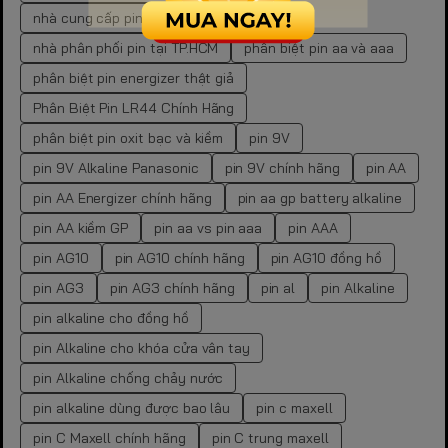
nhà cung cấp pin tại TP.HCM
nhà phân phối pin tại TP.HCM
phân biệt pin aa và aaa
phân biệt pin energizer thật giả
Phân Biệt Pin LR44 Chính Hãng
phân biệt pin oxit bạc và kiềm
pin 9V
pin 9V Alkaline Panasonic
pin 9V chính hãng
pin AA
pin AA Energizer chính hãng
pin aa gp battery alkaline
pin AA kiềm GP
pin aa vs pin aaa
pin AAA
pin AG10
pin AG10 chính hãng
pin AG10 đồng hồ
pin AG3
pin AG3 chính hãng
pin al
pin Alkaline
pin alkaline cho đồng hồ
pin Alkaline cho khóa cửa vân tay
pin Alkaline chống chảy nước
pin alkaline dùng được bao lâu
pin c maxell
pin C Maxell chính hãng
pin C trung maxell