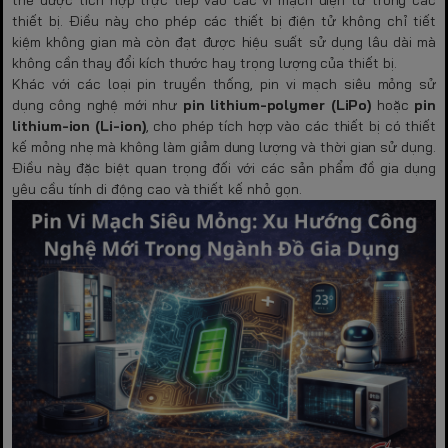
thể được tích hợp trực tiếp vào các vi mạch điện tử trong các
thiết bị. Điều này cho phép các thiết bị điện tử không chỉ tiết
kiệm không gian mà còn đạt được hiệu suất sử dụng lâu dài mà
không cần thay đổi kích thước hay trọng lượng của thiết bị.
Khác với các loại pin truyền thống, pin vi mạch siêu mỏng sử
dụng công nghệ mới như
pin lithium-polymer (LiPo)
hoặc
pin
lithium-ion (Li-ion)
, cho phép tích hợp vào các thiết bị có thiết
kế mỏng nhẹ mà không làm giảm dung lượng và thời gian sử dụng.
Điều này đặc biệt quan trọng đối với các sản phẩm đồ gia dụng
yêu cầu tính di động cao và thiết kế nhỏ gọn.