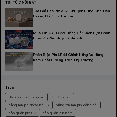
TIN TỨC NỔI BẬT
Địa Chỉ Bán Pin AG3 Chuyên Dụng Cho Đèn
Laser, Đồ Chơi Trẻ Em
Mua Pin AG10 Cho Đồng Hồ: Cách Lựa Chọn
Loại Pin Phù Hợp Và Bền Bỉ
Phân Biệt Pin LR44 Chính Hãng Và Hàng
Kém Chất Lượng Trên Thị Trường
Tags
9V Alkaline Energizer
9V Duracell
bảng mã pin đồng hồ SR
bảng tra mã pin đồng hồ.
bảo quản pin 9V
bảo quản pin kiềm