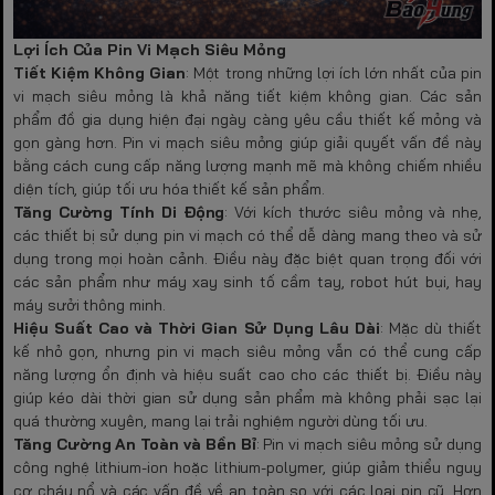
Lợi Ích Của Pin Vi Mạch Siêu Mỏng
Tiết Kiệm Không Gian
: Một trong những lợi ích lớn nhất của pin
vi mạch siêu mỏng là khả năng tiết kiệm không gian. Các sản
phẩm đồ gia dụng hiện đại ngày càng yêu cầu thiết kế mỏng và
gọn gàng hơn. Pin vi mạch siêu mỏng giúp giải quyết vấn đề này
bằng cách cung cấp năng lượng mạnh mẽ mà không chiếm nhiều
diện tích, giúp tối ưu hóa thiết kế sản phẩm.
Tăng Cường Tính Di Động
: Với kích thước siêu mỏng và nhẹ,
các thiết bị sử dụng pin vi mạch có thể dễ dàng mang theo và sử
dụng trong mọi hoàn cảnh. Điều này đặc biệt quan trọng đối với
các sản phẩm như máy xay sinh tố cầm tay, robot hút bụi, hay
máy sưởi thông minh.
Hiệu Suất Cao và Thời Gian Sử Dụng Lâu Dài
: Mặc dù thiết
kế nhỏ gọn, nhưng pin vi mạch siêu mỏng vẫn có thể cung cấp
năng lượng ổn định và hiệu suất cao cho các thiết bị. Điều này
giúp kéo dài thời gian sử dụng sản phẩm mà không phải sạc lại
quá thường xuyên, mang lại trải nghiệm người dùng tối ưu.
Tăng Cường An Toàn và Bền Bỉ
: Pin vi mạch siêu mỏng sử dụng
công nghệ lithium-ion hoặc lithium-polymer, giúp giảm thiểu nguy
cơ cháy nổ và các vấn đề về an toàn so với các loại pin cũ. Hơn