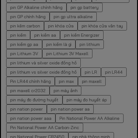
pin GP Alkaline chính hãng
pin gp battery
pin GP chính hãng
pin gp ultra alkaline
pin kẽm carbon
pin khóa cửa
pin khóa cửa vân tay
pin kiềm
pin kiềm aa
pin kiềm Energizer
pin kiềm gp aa
pin kiềm là gì
pin lithium
pin Lithium 3V
pin Lithium 3V Maxell
pin lithium và silver oxide đồng hồ
pin lithium vs silver oxide đồng hồ
pin LR
pin LR44
Pin LR44 chính hãng
pin max
pin maxell
pin maxell cr2032
pin máy ảnh
pin máy đo đường huyết
pin máy đo huyết áp
pin nation power
pin nation power aa
pin nation power aaa
Pin National Power AA Alkaline
Pin National Power AA Carbon-Zinc
pin National Power CR2450
pin nhà thông minh