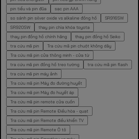
pin tiểu và pin đũa
sạc pin AAA
so sánh pin silver oxide vs alkaline đồng hồ
SR916SW
SR920SW
thay pin chìa khóa toyota
thay pin đồng hồ chính hãng
thay pin đồng hồ Seiko
tra cứu mã pin
Tra cứu mã pin chuột không dây
Tra cứu mã pin cửa thông minh - cửa từ
tra cứu mã pin đồng hồ treo tường
tra cứu mã pin flash
tra cứu mã pin máy ảnh
Tra cứu mã pin Máy đo đường huyết
Tra cứu mã pin Máy đo huyết áp
Tra cứu mã pin remote cửa cuốn
Tra cứu mã pin Remote Điều hòa - quạt
Tra cứu mã pin Remote điều khiển TV
Tra cứu mã pin Remote Ô tô