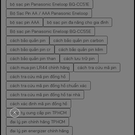
bộ sạc pin Panasonic Eneloop BQ-CC51E
Bộ Sạc Pin AA / AAA Panasonic Eneloop
bộ sạc pin AAA
bộ sạc pin đa năng cho gia đình
Bộ sạc pin Panasonic Eneloop BQ-CC55E
cách bảo quản pin
cách bảo quản pin carbon
cách bảo quản pin cr
cách bảo quản pin kẽm
cách bảo quản pin than
cách lưu trữ pin
cách mua pin LR44 chính hãng
cách tra cứu mã pin
cách tra cứu mã pin đồng hồ
cách tra cứu mã pin đồng hồ chuẩn xác
cách tra cứu mã pin đồng hồ tại nhà
cách xác định mã pin đồng hồ
công ty cung cấp pin TP.HCM
đại lý pin chính hãng TP.HCM
đại lý pin energizer chính hãng