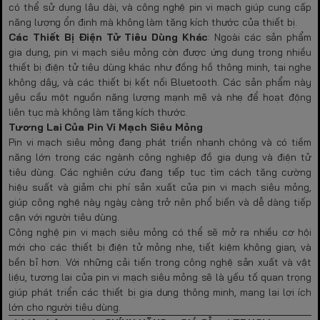
có thể sử dụng lâu dài, và công nghệ pin vi mạch giúp cung cấp
năng lượng ổn định mà không làm tăng kích thước của thiết bị.
Các Thiết Bị Điện Tử Tiêu Dùng Khác
: Ngoài các sản phẩm
gia dụng, pin vi mạch siêu mỏng còn được ứng dụng trong nhiều
thiết bị điện tử tiêu dùng khác như đồng hồ thông minh, tai nghe
không dây, và các thiết bị kết nối Bluetooth. Các sản phẩm này
yêu cầu một nguồn năng lượng mạnh mẽ và nhẹ để hoạt động
liên tục mà không làm tăng kích thước.
Tương Lai Của Pin Vi Mạch Siêu Mỏng
Pin vi mạch siêu mỏng đang phát triển nhanh chóng và có tiềm
năng lớn trong các ngành công nghiệp đồ gia dụng và điện tử
tiêu dùng. Các nghiên cứu đang tiếp tục tìm cách tăng cường
hiệu suất và giảm chi phí sản xuất của pin vi mạch siêu mỏng,
giúp công nghệ này ngày càng trở nên phổ biến và dễ dàng tiếp
cận với người tiêu dùng.
Công nghệ pin vi mạch siêu mỏng có thể sẽ mở ra nhiều cơ hội
mới cho các thiết bị điện tử mỏng nhẹ, tiết kiệm không gian, và
bền bỉ hơn. Với những cải tiến trong công nghệ sản xuất và vật
liệu, tương lai của pin vi mạch siêu mỏng sẽ là yếu tố quan trọng
giúp phát triển các thiết bị gia dụng thông minh, mang lại lợi ích
lớn cho người tiêu dùng.