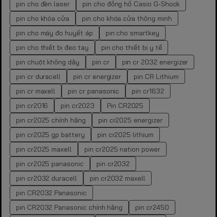
pin cho đèn laser
pin cho đồng hồ Casio G-Shock
pin cho khóa cửa
pin cho khóa cửa thông minh
pin cho máy đo huyết áp
pin cho smartkey
pin cho thiết bị đeo tay
pin cho thiết bị y tế
pin chuột không dây
pin cr
pin cr 2032 energizer
pin cr duracell
pin cr energizer
pin CR Lithium
pin cr maxell
pin cr panasonic
pin cr1632
pin cr2016
pin cr2023
Pin CR2025
pin cr2025 chính hãng
pin cr2025 energizer
pin cr2025 gp battery
pin cr2025 lithium
pin cr2025 maxell
pin cr2025 nation power
pin cr2025 panasonic
pin cr2032
pin cr2032 duracell
pin cr2032 maxell
pin CR2032 Panasonic
pin CR2032 Panasonic chính hãng
pin cr2450