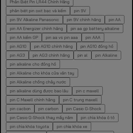
Phân Biệt Pin LR44 Chính Hãng
phân biệt pin oxit bạc và kiềm
pin 9V
pin 9V Alkaline Panasonic
pin 9V chính hãng
pin AA
pin AA Energizer chính hãng
pin aa gp battery alkaline
pin AA kiềm GP
pin aa vs pin aaa
pin AAA
pin AG10
pin AG10 chính hãng
pin AG10 đồng hồ
pin AG3
pin AG3 chính hãng
pin al
pin Alkaline
pin alkaline cho đồng hồ
pin Alkaline cho khóa cửa vân tay
pin Alkaline chống chảy nước
pin alkaline dùng được bao lâu
pin c maxell
pin C Maxell chính hãng
pin C trung maxell
pin cacbon
pin carbon
pin Casio G-Shock
pin Casio G-Shock thay mấy năm
pin chìa khóa ô tô
pin chìa khóa toyota
pin chìa khóa xe