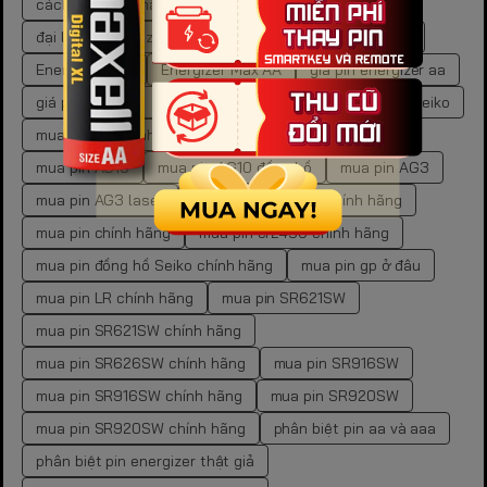
cách xác định mã pin đồng hồ
đại lý pin energizer chính hãng
dung lượng pin aaa
Energizer Max
Energizer Max AA
giá pin energizer aa
giá pin gp aa
kích thước pin aa
mã pin đồng hồ Seiko
mua pin 9V chính hãng
mua pin aa chính hãng
mua pin AG10
mua pin AG10 đồng hồ
mua pin AG3
mua pin AG3 laser
mua pin AG3 laser chính hãng
mua pin chính hãng
mua pin cr2450 chính hãng
mua pin đồng hồ Seiko chính hãng
mua pin gp ở đâu
mua pin LR chính hãng
mua pin SR621SW
mua pin SR621SW chính hãng
mua pin SR626SW chính hãng
mua pin SR916SW
mua pin SR916SW chính hãng
mua pin SR920SW
mua pin SR920SW chính hãng
phân biệt pin aa và aaa
phân biệt pin energizer thật giả