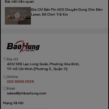
Bài viết liên quan
Địa Chỉ Bán Pin AG3 Chuyên Dụng Cho Đèn
Laser, Đồ Chơi Trẻ Em
Địa chỉ
423/32B Lạc Long Quân, Phường Hòa Bình,
TP. Hồ Chí Minh (Phường 5 , Quận 11)
Hotline
028 8889 2828
Email
sales@pinbaohung.com
Mạng Xã Hội