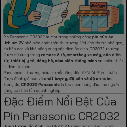
Pin Panasonic CR2032 là một trong những dòng
pin cúc áo
lithium 3V
phổ biến nhất trên thị trường. Với kích thước nhỏ gọn,
độ bền cao và khả năng cung cấp điện ổn định, CR2032 thường
được sử dụng trong
remote ô tô, smartkey xe máy, cân điện
tử, thiết bị y tế, đồng hồ, cảm biến thông minh
và nhiều thiết
bị điện tử khác.
Panasonic – thương hiệu pin nổi tiếng đến từ Nhật Bản – luôn
được đánh giá cao về
chất lượng, độ bền và độ an toàn
.
Trong đó,
CR2032 Panasonic
là lựa chọn hàng đầu cho người
dùng cá nhân lẫn doanh nghiệp.
Đặc Điểm Nổi Bật Của
Pin Panasonic CR2032
Dung lượng ổn định
: Pin CR2032 Panasonic có dung lượng