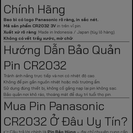
Chính Hãng
Bao bì có logo Panasonic rõ ràng, in sắc nét.
Mã sản phẩm CR2032 3V
in trên vỉ pin.
Xuất xứ rõ ràng
: Made in Indonesia / Japan (tùy lô hàng).
Không có vết trầy xước, mờ chữ
.
Hướng Dẫn Bảo Quản
Pin CR2032
Tránh ánh nắng trực tiếp và nơi có nhiệt độ cao.
Không để pin gần nguồn nhiệt hoặc môi trường ẩm.
Sử dụng đúng thiết bị, không cố gắng nạp lại pin không sạc.
Bảo quản nơi khô ráo, thoáng mát để duy trì tuổi thọ pin.
Mua Pin Panasonic
CR2032 Ở Đâu Uy Tín?
👉 Câu trả lời chính là
Pin Bảo Hùng
– đại chỉ chuyên cung cấp