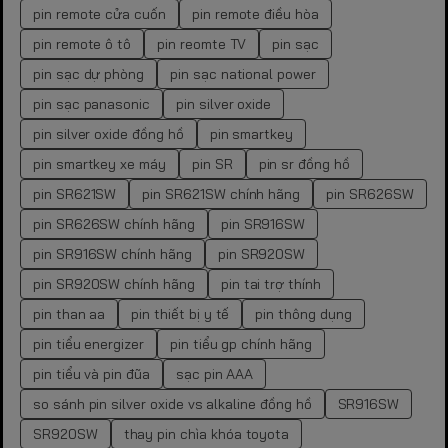
pin remote cửa cuốn
pin remote điều hòa
pin remote ô tô
pin reomte TV
pin sạc
pin sạc dự phòng
pin sạc national power
pin sạc panasonic
pin silver oxide
pin silver oxide đồng hồ
pin smartkey
pin smartkey xe máy
pin SR
pin sr đồng hồ
pin SR621SW
pin SR621SW chính hãng
pin SR626SW
pin SR626SW chính hãng
pin SR916SW
pin SR916SW chính hãng
pin SR920SW
pin SR920SW chính hãng
pin tai trợ thính
pin than aa
pin thiết bị y tế
pin thông dụng
pin tiểu energizer
pin tiểu gp chính hãng
pin tiểu và pin đũa
sạc pin AAA
so sánh pin silver oxide vs alkaline đồng hồ
SR916SW
SR920SW
thay pin chìa khóa toyota