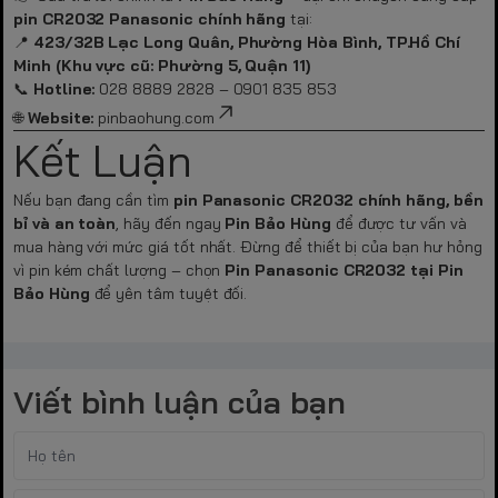
pin CR2032 Panasonic chính hãng
tại:
📍
423/32B Lạc Long Quân, Phường Hòa Bình, TP.Hồ Chí
Minh (Khu vực cũ: Phường 5, Quận 11)
📞
Hotline:
028 8889 2828 – 0901 835 853
🌐
Website:
pinbaohung.com
Kết Luận
Nếu bạn đang cần tìm
pin Panasonic CR2032 chính hãng, bền
bỉ và an toàn
, hãy đến ngay
Pin Bảo Hùng
để được tư vấn và
mua hàng với mức giá tốt nhất. Đừng để thiết bị của bạn hư hỏng
vì pin kém chất lượng – chọn
Pin Panasonic CR2032 tại Pin
Bảo Hùng
để yên tâm tuyệt đối.
Viết bình luận của bạn