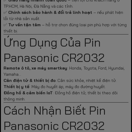
TP.HCM, Hà Nội, Đà Nẵng và các tỉnh.
✅
Chính sách bảo hành & đổi trả linh hoạt
– nếu phát hiện
lỗi từ nhà sản xuất.
✅
Tư vấn tận tâm
– hỗ trợ chọn đúng loại pin phù hợp với từng
thiết bị.
Ứng Dụng Của Pin
Panasonic CR2032
Remote ô tô, xe máy smartkey
: Honda, Toyota, Ford, Hyundai,
Yamaha…
Cân điện tử & thiết bị đo
: Cân sức khỏe, nhiệt kế điện tử.
Thiết bị y tế
: Máy đo huyết áp, máy đo đường huyết.
Đồng hồ & cảm biến IoT
: Đồng hồ điện tử, thiết bị theo dõi
thông minh.
Cách Nhận Biết Pin
Panasonic CR2032