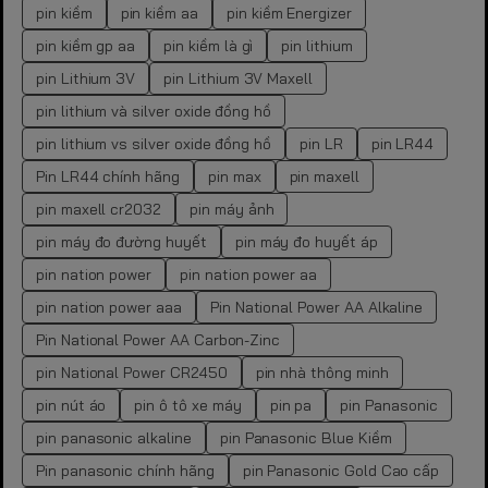
pin kiềm
pin kiềm aa
pin kiềm Energizer
pin kiềm gp aa
pin kiềm là gì
pin lithium
pin Lithium 3V
pin Lithium 3V Maxell
pin lithium và silver oxide đồng hồ
pin lithium vs silver oxide đồng hồ
pin LR
pin LR44
Pin LR44 chính hãng
pin max
pin maxell
pin maxell cr2032
pin máy ảnh
pin máy đo đường huyết
pin máy đo huyết áp
pin nation power
pin nation power aa
pin nation power aaa
Pin National Power AA Alkaline
Pin National Power AA Carbon-Zinc
pin National Power CR2450
pin nhà thông minh
pin nút áo
pin ô tô xe máy
pin pa
pin Panasonic
pin panasonic alkaline
pin Panasonic Blue Kiềm
Pin panasonic chính hãng
pin Panasonic Gold Cao cấp