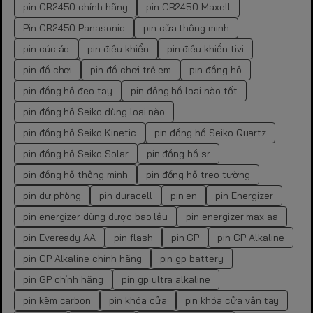
pin CR2450 chính hãng
pin CR2450 Maxell
Pin CR2450 Panasonic
pin cửa thông minh
pin cúc áo
pin điều khiển
pin điều khiển tivi
pin đồ chơi
pin đồ chơi trẻ em
pin đồng hồ
pin đồng hồ đeo tay
pin đồng hồ loại nào tốt
pin đồng hồ Seiko dùng loại nào
pin đồng hồ Seiko Kinetic
pin đồng hồ Seiko Quartz
pin đồng hồ Seiko Solar
pin đồng hồ sr
pin đồng hồ thông minh
pin đồng hồ treo tường
pin dự phòng
pin duracell
pin en
pin Energizer
pin energizer dùng được bao lâu
pin energizer max aa
pin Eveready AA
pin flash
pin GP
pin GP Alkaline
pin GP Alkaline chính hãng
pin gp battery
pin GP chính hãng
pin gp ultra alkaline
pin kẽm carbon
pin khóa cửa
pin khóa cửa vân tay