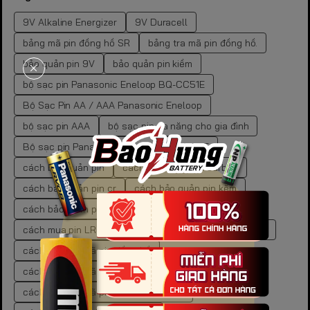
9V Alkaline Energizer
9V Duracell
bảng mã pin đồng hồ SR
bảng tra mã pin đồng hồ.
bảo quản pin 9V
bảo quản pin kiềm
bộ sạc pin Panasonic Eneloop BQ-CC51E
Bộ Sạc Pin AA / AAA Panasonic Eneloop
bộ sạc pin AAA
bộ sạc pin đa năng cho gia đình
Bộ sạc pin Panasonic Eneloop BQ-CC55E
cách bảo quản pin
cách bảo quản pin carbon
cách bảo quản pin cr
cách bảo quản pin kẽm
cách bảo quản pin than
cách lưu trữ pin
cách mua pin LR44 chính hãng
cách tra cứu mã pin
cách tra cứu mã pin đồng hồ
cách tra cứu mã pin đồng hồ chuẩn xác
cách tra cứu mã pin đồng hồ tại nhà