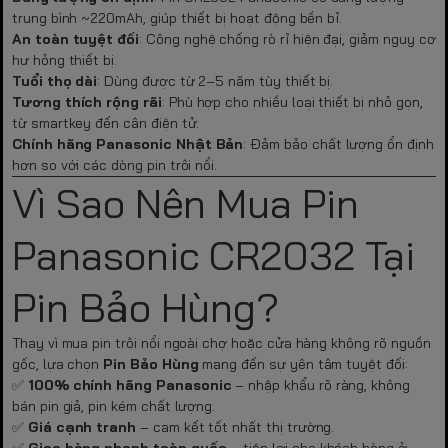
trung bình ~220mAh, giúp thiết bị hoạt động bền bỉ.
An toàn tuyệt đối
: Công nghệ chống rò rỉ hiện đại, giảm nguy cơ
hư hỏng thiết bị.
Tuổi thọ dài
: Dùng được từ 2–5 năm tùy thiết bị.
Tương thích rộng rãi
: Phù hợp cho nhiều loại thiết bị nhỏ gọn,
từ smartkey đến cân điện tử.
Chính hãng Panasonic Nhật Bản
: Đảm bảo chất lượng ổn định
hơn so với các dòng pin trôi nổi.
Vì Sao Nên Mua Pin
Panasonic CR2032 Tại
Pin Bảo Hùng?
Thay vì mua pin trôi nổi ngoài chợ hoặc cửa hàng không rõ nguồn
gốc, lựa chọn
Pin Bảo Hùng
mang đến sự yên tâm tuyệt đối:
✅
100% chính hãng Panasonic
– nhập khẩu rõ ràng, không
bán pin giả, pin kém chất lượng.
✅
Giá cạnh tranh
– cam kết tốt nhất thị trường.
✅
Giao hàng nhanh toàn quốc
– tiện lợi cho khách hàng ở