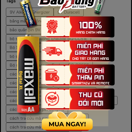
Tags
9V Alkaline Energizer
9V Duracell
bảng mã pin đồng hồ SR
bảng tra mã pin đồng hồ.
bảo quản pin 9V
bảo quản pin kiềm
bộ sạc pin Panasonic Eneloop BQ-CC51E
Bộ Sạc Pin AA / AAA Panasonic Eneloop
bộ sạc pin AAA
bộ sạc pin đa năng cho gia đình
Bộ sạc pin Panasonic Eneloop BQ-CC55E
cách bảo quản pin
cách bảo quản pin carbon
cách bảo quản pin cr
cách bảo quản pin kẽm
cách bảo quản pin than
cách lưu trữ pin
cách mua pin LR44 chính hãng
cách tra cứu mã pin
cách tra cứu mã pin đồng hồ
cách tra cứu mã pin đồng hồ chuẩn xác
cách tra cứu mã pin đồng hồ tại nhà