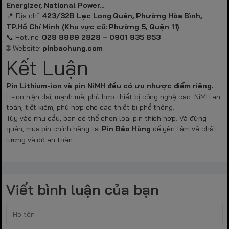
Energizer, National Power...
📍 Địa chỉ:
423/32B Lạc Long Quân, Phường Hòa Bình,
TP.Hồ Chí Minh (Khu vực cũ: Phường 5, Quận 11)
📞 Hotline:
028 8889 2828 – 0901 835 853
🌐 Website:
pinbaohung.com
Kết Luận
Pin Lithium-ion và pin NiMH đều có ưu nhược điểm riêng.
Li-ion hiện đại, mạnh mẽ, phù hợp thiết bị công nghệ cao. NiMH an
toàn, tiết kiệm, phù hợp cho các thiết bị phổ thông.
Tùy vào nhu cầu, bạn có thể chọn loại pin thích hợp. Và đừng
quên, mua pin chính hãng tại
Pin Bảo Hùng
để yên tâm về chất
lượng và độ an toàn.
Viết bình luận của bạn