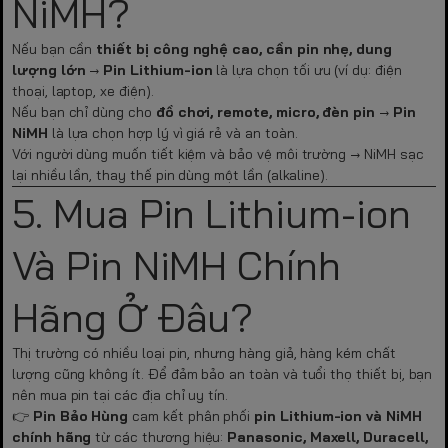
NiMH?
Nếu bạn cần
thiết bị công nghệ cao, cần pin nhẹ, dung
lượng lớn
→
Pin Lithium-ion
là lựa chọn tối ưu (ví dụ: điện
thoại, laptop, xe điện).
Nếu bạn chỉ dùng cho
đồ chơi, remote, micro, đèn pin
→
Pin
NiMH
là lựa chọn hợp lý vì giá rẻ và an toàn.
Với người dùng muốn tiết kiệm và bảo vệ môi trường → NiMH sạc
lại nhiều lần, thay thế pin dùng một lần (alkaline).
5. Mua Pin Lithium-ion
Và Pin NiMH Chính
Hãng Ở Đâu?
Thị trường có nhiều loại pin, nhưng hàng giả, hàng kém chất
lượng cũng không ít. Để đảm bảo an toàn và tuổi thọ thiết bị, bạn
nên mua pin tại các địa chỉ uy tín.
👉
Pin Bảo Hùng
cam kết phân phối
pin Lithium-ion và NiMH
chính hãng
từ các thương hiệu:
Panasonic, Maxell, Duracell,