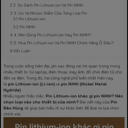
2. So Sánh Pin Lithium-ion Và Pin NiMH
3. Ưu Và Nhược Điểm Của Từng Loại Pin
Pin Lithium-ion
Pin NiMH
4. Nên Dùng Pin Lithium-ion Hay Pin NiMH?
5. Mua Pin Lithium-ion Và Pin NiMH Chính Hãng Ở Đâu?
Kết Luận
Trong cuộc sống hiện đại, pin sạc đóng vai trò quan trọng trong
nhiều thiết bị: từ laptop, điện thoại, máy ảnh, đồ chơi điện tử cho
đến xe điện. Trong đó, hai công nghệ phổ biến nhất hiện nay
là
pin Lithium-ion (Li-ion)
và
pin NiMH (Nickel Metal
Hydride)
.
Nhiều người thắc mắc:
Pin Lithium-ion khác gì pin NiMH? Nên
chọn loại nào cho thiết bị của mình?
Bài viết này của
Pin
Bảo Hùng
sẽ giúp bạn hiểu rõ sự khác biệt để đưa ra lựa chọn
chính xác