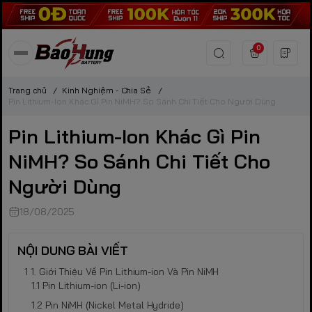
0
Trang chủ
/
Kinh Nghiệm - Chia Sẻ
/
Pin Lithium-Ion Khác Gì Pin NiMH? So Sánh Chi Tiết Cho Người Dùng
Pin Lithium-Ion Khác Gì Pin
NiMH? So Sánh Chi Tiết Cho
Người Dùng
18/08/2025
NỘI DUNG BÀI VIẾT
1. Giới Thiệu Về Pin Lithium-ion Và Pin NiMH
Pin Lithium-ion (Li-ion)
Pin NiMH (Nickel Metal Hydride)