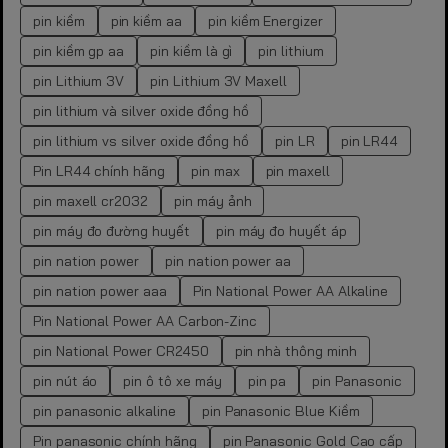
pin kiềm
pin kiềm aa
pin kiềm Energizer
pin kiềm gp aa
pin kiềm là gì
pin lithium
pin Lithium 3V
pin Lithium 3V Maxell
pin lithium và silver oxide đồng hồ
pin lithium vs silver oxide đồng hồ
pin LR
pin LR44
Pin LR44 chính hãng
pin max
pin maxell
pin maxell cr2032
pin máy ảnh
pin máy đo đường huyết
pin máy đo huyết áp
pin nation power
pin nation power aa
pin nation power aaa
Pin National Power AA Alkaline
Pin National Power AA Carbon-Zinc
pin National Power CR2450
pin nhà thông minh
pin nút áo
pin ô tô xe máy
pin pa
pin Panasonic
pin panasonic alkaline
pin Panasonic Blue Kiềm
Pin panasonic chính hãng
pin Panasonic Gold Cao cấp