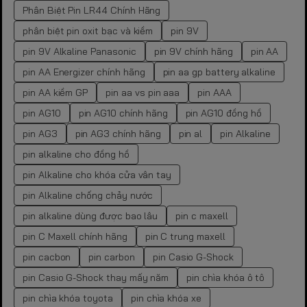
Phân Biệt Pin LR44 Chính Hãng
phân biệt pin oxit bạc và kiềm
pin 9V
pin 9V Alkaline Panasonic
pin 9V chính hãng
pin AA
pin AA Energizer chính hãng
pin aa gp battery alkaline
pin AA kiềm GP
pin aa vs pin aaa
pin AAA
pin AG10
pin AG10 chính hãng
pin AG10 đồng hồ
pin AG3
pin AG3 chính hãng
pin al
pin Alkaline
pin alkaline cho đồng hồ
pin Alkaline cho khóa cửa vân tay
pin Alkaline chống chảy nước
pin alkaline dùng được bao lâu
pin c maxell
pin C Maxell chính hãng
pin C trung maxell
pin cacbon
pin carbon
pin Casio G-Shock
pin Casio G-Shock thay mấy năm
pin chìa khóa ô tô
pin chìa khóa toyota
pin chìa khóa xe