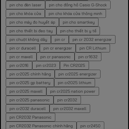
pin cho đèn laser
pin cho đồng hồ Casio G-Shock
pin cho khóa cửa
pin cho khóa cửa thông minh
pin cho máy đo huyết áp
pin cho smartkey
pin cho thiết bị đeo tay
pin cho thiết bị y tế
pin chuột không dây
pin cr
pin cr 2032 energizer
pin cr duracell
pin cr energizer
pin CR Lithium
pin cr maxell
pin cr panasonic
pin cr1632
pin cr2016
pin cr2023
Pin CR2025
pin cr2025 chính hãng
pin cr2025 energizer
pin cr2025 gp battery
pin cr2025 lithium
pin cr2025 maxell
pin cr2025 nation power
pin cr2025 panasonic
pin cr2032
pin cr2032 duracell
pin cr2032 maxell
pin CR2032 Panasonic
pin CR2032 Panasonic chính hãng
pin cr2450