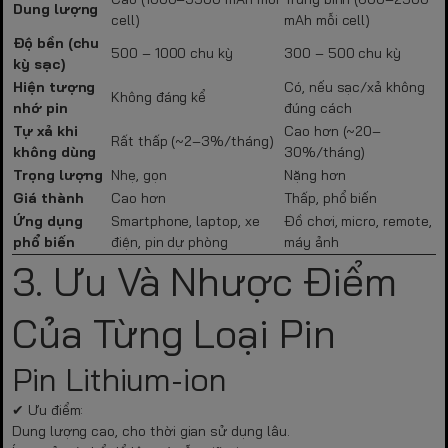
Dung lượng
cell)
mAh mỗi cell)
Độ bền (chu
500 – 1000 chu kỳ
300 – 500 chu kỳ
kỳ sạc)
Hiện tượng
Có, nếu sạc/xả không
Không đáng kể
nhớ pin
đúng cách
Tự xả khi
Cao hơn (~20–
Rất thấp (~2–3%/tháng)
không dùng
30%/tháng)
Trọng lượng
Nhẹ, gọn
Nặng hơn
Giá thành
Cao hơn
Thấp, phổ biến
Ứng dụng
Smartphone, laptop, xe
Đồ chơi, micro, remote,
phổ biến
điện, pin dự phòng
máy ảnh
3. Ưu Và Nhược Điểm
Của Từng Loại Pin
Pin Lithium-ion
✔ Ưu điểm:
Dung lượng cao, cho thời gian sử dụng lâu.