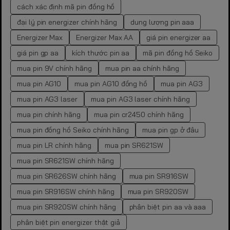
cách xác định mã pin đồng hồ
đại lý pin energizer chính hãng
dung lượng pin aaa
Energizer Max
Energizer Max AA
giá pin energizer aa
giá pin gp aa
kích thước pin aa
mã pin đồng hồ Seiko
mua pin 9V chính hãng
mua pin aa chính hãng
mua pin AG10
mua pin AG10 đồng hồ
mua pin AG3
mua pin AG3 laser
mua pin AG3 laser chính hãng
mua pin chính hãng
mua pin cr2450 chính hãng
mua pin đồng hồ Seiko chính hãng
mua pin gp ở đâu
mua pin LR chính hãng
mua pin SR621SW
mua pin SR621SW chính hãng
mua pin SR626SW chính hãng
mua pin SR916SW
mua pin SR916SW chính hãng
mua pin SR920SW
mua pin SR920SW chính hãng
phân biệt pin aa và aaa
phân biệt pin energizer thật giả