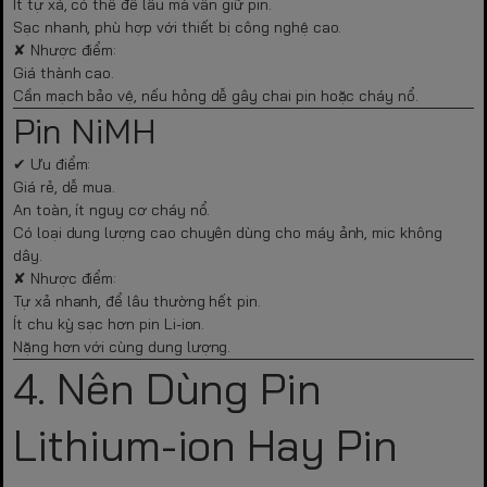
Ít tự xả, có thể để lâu mà vẫn giữ pin.
Sạc nhanh, phù hợp với thiết bị công nghệ cao.
✘ Nhược điểm:
Giá thành cao.
Cần mạch bảo vệ, nếu hỏng dễ gây chai pin hoặc cháy nổ.
Pin NiMH
✔ Ưu điểm:
Giá rẻ, dễ mua.
An toàn, ít nguy cơ cháy nổ.
Có loại dung lượng cao chuyên dùng cho máy ảnh, mic không
dây.
✘ Nhược điểm:
Tự xả nhanh, để lâu thường hết pin.
Ít chu kỳ sạc hơn pin Li-ion.
Nặng hơn với cùng dung lượng.
4. Nên Dùng Pin
Lithium-ion Hay Pin