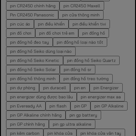
pin CR2450 chính hãng
pin CR2450 Maxell
Pin CR2450 Panasonic
pin cửa thông minh
pin cúc áo
pin điều khiển
pin điều khiển tivi
pin đồ chơi
pin đồ chơi trẻ em
pin đồng hồ
pin đồng hồ đeo tay
pin đồng hồ loại nào tốt
pin đồng hồ Seiko dùng loại nào
pin đồng hồ Seiko Kinetic
pin đồng hồ Seiko Quartz
pin đồng hồ Seiko Solar
pin đồng hồ sr
pin đồng hồ thông minh
pin đồng hồ treo tường
pin dự phòng
pin duracell
pin en
pin Energizer
pin energizer dùng được bao lâu
pin energizer max aa
pin Eveready AA
pin flash
pin GP
pin GP Alkaline
pin GP Alkaline chính hãng
pin gp battery
pin GP chính hãng
pin gp ultra alkaline
pin kẽm carbon
pin khóa cửa
pin khóa cửa vân tay