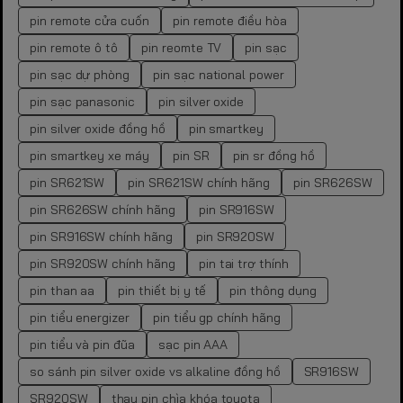
pin remote cửa cuốn
pin remote điều hòa
pin remote ô tô
pin reomte TV
pin sạc
pin sạc dự phòng
pin sạc national power
pin sạc panasonic
pin silver oxide
pin silver oxide đồng hồ
pin smartkey
pin smartkey xe máy
pin SR
pin sr đồng hồ
pin SR621SW
pin SR621SW chính hãng
pin SR626SW
pin SR626SW chính hãng
pin SR916SW
pin SR916SW chính hãng
pin SR920SW
pin SR920SW chính hãng
pin tai trợ thính
pin than aa
pin thiết bị y tế
pin thông dụng
pin tiểu energizer
pin tiểu gp chính hãng
pin tiểu và pin đũa
sạc pin AAA
so sánh pin silver oxide vs alkaline đồng hồ
SR916SW
SR920SW
thay pin chìa khóa toyota