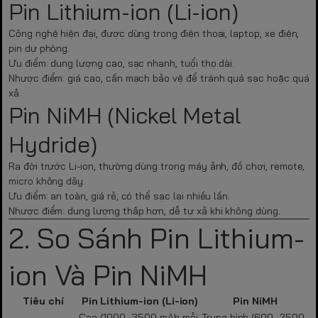
Pin Lithium-ion (Li-ion)
Công nghệ hiện đại, được dùng trong điện thoại, laptop, xe điện,
pin dự phòng.
Ưu điểm: dung lượng cao, sạc nhanh, tuổi thọ dài.
Nhược điểm: giá cao, cần mạch bảo vệ để tránh quá sạc hoặc quá
xả.
Pin NiMH (Nickel Metal
Hydride)
Ra đời trước Li-ion, thường dùng trong máy ảnh, đồ chơi, remote,
micro không dây.
Ưu điểm: an toàn, giá rẻ, có thể sạc lại nhiều lần.
Nhược điểm: dung lượng thấp hơn, dễ tự xả khi không dùng.
2. So Sánh Pin Lithium-
ion Và Pin NiMH
Tiêu chí
Pin Lithium-ion (Li-ion)
Pin NiMH
Cao (1000–3500 mAh mỗi
Trung bình (600–2500