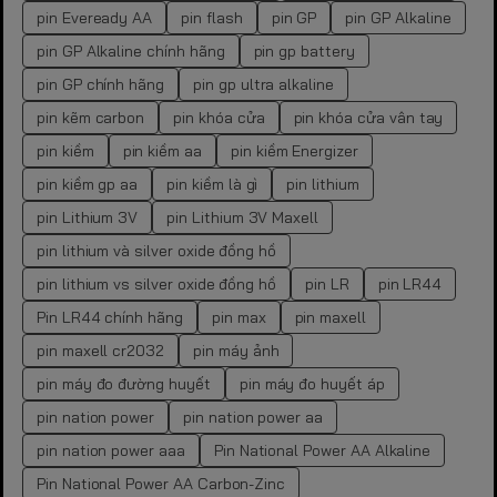
pin Eveready AA
pin flash
pin GP
pin GP Alkaline
pin GP Alkaline chính hãng
pin gp battery
pin GP chính hãng
pin gp ultra alkaline
pin kẽm carbon
pin khóa cửa
pin khóa cửa vân tay
pin kiềm
pin kiềm aa
pin kiềm Energizer
pin kiềm gp aa
pin kiềm là gì
pin lithium
pin Lithium 3V
pin Lithium 3V Maxell
pin lithium và silver oxide đồng hồ
pin lithium vs silver oxide đồng hồ
pin LR
pin LR44
Pin LR44 chính hãng
pin max
pin maxell
pin maxell cr2032
pin máy ảnh
pin máy đo đường huyết
pin máy đo huyết áp
pin nation power
pin nation power aa
pin nation power aaa
Pin National Power AA Alkaline
Pin National Power AA Carbon-Zinc