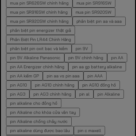
mua pin SR626SW chính hãng
mua pin SR916SW
mua pin SR916SW chính hãng
mua pin SR920SW
mua pin SR920SW chính hãng
phân biệt pin aa và aaa
phân biệt pin energizer thật giả
Phân Biệt Pin LR44 Chính Hãng
phân biệt pin oxit bạc và kiềm
pin 9V
pin 9V Alkaline Panasonic
pin 9V chính hãng
pin AA
pin AA Energizer chính hãng
pin aa gp battery alkaline
pin AA kiềm GP
pin aa vs pin aaa
pin AAA
pin AG10
pin AG10 chính hãng
pin AG10 đồng hồ
pin AG3
pin AG3 chính hãng
pin al
pin Alkaline
pin alkaline cho đồng hồ
pin Alkaline cho khóa cửa vân tay
pin Alkaline chống chảy nước
pin alkaline dùng được bao lâu
pin c maxell