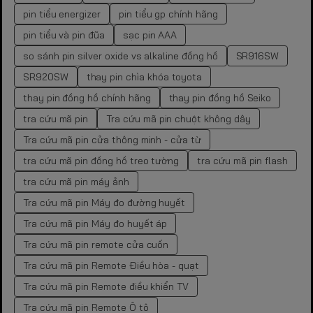
pin tiểu energizer
pin tiểu gp chính hãng
pin tiểu và pin đũa
sạc pin AAA
so sánh pin silver oxide vs alkaline đồng hồ
SR916SW
SR920SW
thay pin chìa khóa toyota
thay pin đồng hồ chính hãng
thay pin đồng hồ Seiko
tra cứu mã pin
Tra cứu mã pin chuột không dây
Tra cứu mã pin cửa thông minh - cửa từ
tra cứu mã pin đồng hồ treo tường
tra cứu mã pin flash
tra cứu mã pin máy ảnh
Tra cứu mã pin Máy đo đường huyết
Tra cứu mã pin Máy đo huyết áp
Tra cứu mã pin remote cửa cuốn
Tra cứu mã pin Remote Điều hòa - quạt
Tra cứu mã pin Remote điều khiển TV
Tra cứu mã pin Remote Ô tô