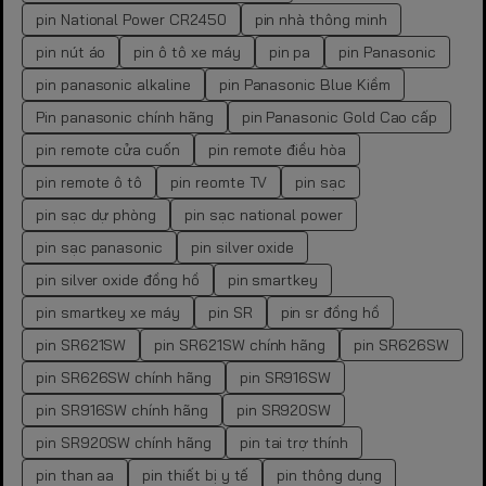
pin National Power CR2450
pin nhà thông minh
pin nút áo
pin ô tô xe máy
pin pa
pin Panasonic
pin panasonic alkaline
pin Panasonic Blue Kiềm
Pin panasonic chính hãng
pin Panasonic Gold Cao cấp
pin remote cửa cuốn
pin remote điều hòa
pin remote ô tô
pin reomte TV
pin sạc
pin sạc dự phòng
pin sạc national power
pin sạc panasonic
pin silver oxide
pin silver oxide đồng hồ
pin smartkey
pin smartkey xe máy
pin SR
pin sr đồng hồ
pin SR621SW
pin SR621SW chính hãng
pin SR626SW
pin SR626SW chính hãng
pin SR916SW
pin SR916SW chính hãng
pin SR920SW
pin SR920SW chính hãng
pin tai trợ thính
pin than aa
pin thiết bị y tế
pin thông dụng