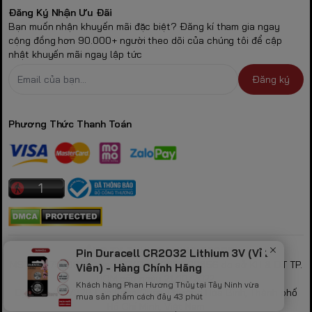
Đăng Ký Nhận Ưu Đãi
Bạn muốn nhận khuyến mãi đặc biệt? Đăng kí tham gia ngay
cộng đồng hơn 90.000+ người theo dõi của chúng tôi để cập
nhật khuyến mãi ngay lập tức
Đăng ký
Phương Thức Thanh Toán
CÔNG TY TNHH GAMING STORE
Pin Duracell CR2032 Lithium 3V (Vỉ 2
MST: 0317530856 theo GPKD số 0317530856 do sở KH & ĐT TP.
Viên) - Hàng Chính Hãng
HCM cấp ngày 21/10/2022
Khách hàng Phan Hương Thủy tại Tây Ninh vừa
Địa chỉ: 423/32B Lạc Long Quân, Phường Hòa Bình, Thành phố
mua sản phẩm cách đây 43 phút
Hồ Chí Minh, Việt Nam