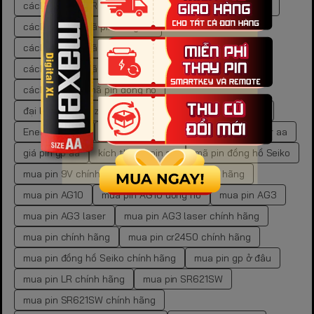
cách mua pin LR44 chính hãng
cách tra cứu mã pin
cách tra cứu mã pin đồng hồ
cách tra cứu mã pin đồng hồ chuẩn xác
cách tra cứu mã pin đồng hồ tại nhà
cách xác định mã pin đồng hồ
đại lý pin energizer chính hãng
dung lượng pin aaa
Energizer Max
Energizer Max AA
giá pin energizer aa
giá pin gp aa
kích thước pin aa
mã pin đồng hồ Seiko
mua pin 9V chính hãng
mua pin aa chính hãng
mua pin AG10
mua pin AG10 đồng hồ
mua pin AG3
mua pin AG3 laser
mua pin AG3 laser chính hãng
mua pin chính hãng
mua pin cr2450 chính hãng
mua pin đồng hồ Seiko chính hãng
mua pin gp ở đâu
mua pin LR chính hãng
mua pin SR621SW
mua pin SR621SW chính hãng