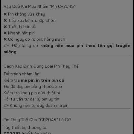
Hậu Quả Khi Mua Nhầm “Pin CR2045”
❌ Pin không vừa khay
❌ Tiếp xúc kém, chập chờn
❌ Thiết bị báo lỗi
❌ Nhanh hết pin
❌ Có nguy cơ rò pin, hỏng mạch
👉 Đây là lý do
không nên mua pin theo tên gọi truyền
miệng
.
Cách Xác Định Đúng Loại Pin Thay Thế
Để tránh nhầm lẫn:
Kiểm tra
mã pin in trên pin cũ
Đo độ dày pin bằng thước kẹp
Kiểm tra khay pin của thiết bị
Hỏi tư vấn từ đại lý pin uy tín
👉 Không nên tự suy đoán mã pin.
Pin Thay Thế Cho “CR2045” Là Gì?
Tùy thiết bị, thường là:
CR2032
(phổ biến nhất)