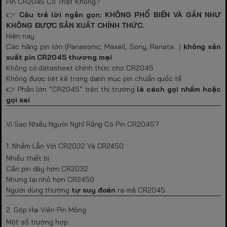
Pin CR2045 Có Thật Không?
👉
Câu trả lời ngắn gọn: KHÔNG PHỔ BIẾN VÀ GẦN NHƯ
KHÔNG ĐƯỢC SẢN XUẤT CHÍNH THỨC.
Hiện nay:
Các hãng pin lớn (Panasonic, Maxell, Sony, Renata…)
không sản
xuất pin CR2045 thương mại
Không có datasheet chính thức cho CR2045
Không được liệt kê trong danh mục pin chuẩn quốc tế
👉 Phần lớn “CR2045” trên thị trường
là cách gọi nhầm hoặc
gọi sai
.
Vì Sao Nhiều Người Nghĩ Rằng Có Pin CR2045?
1. Nhầm Lẫn Với CR2032 Và CR2450
Nhiều thiết bị:
Cần pin dày hơn CR2032
Nhưng lại nhỏ hơn CR2450
Người dùng thường
tự suy đoán
ra mã CR2045.
2. Gộp Hai Viên Pin Mỏng
Một số trường hợp: