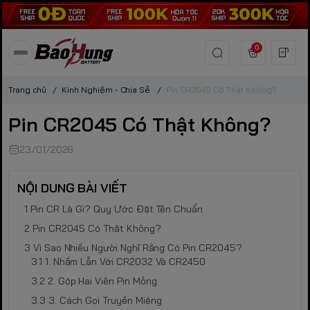
0
Trang chủ
/
Kinh Nghiệm - Chia Sẻ
/
Pin CR2045 Có Thật Không?
Pin CR2045 Có Thật Không?
23/01/2026
NỘI DUNG BÀI VIẾT
Pin CR Là Gì? Quy Ước Đặt Tên Chuẩn
Pin CR2045 Có Thật Không?
Vì Sao Nhiều Người Nghĩ Rằng Có Pin CR2045?
1. Nhầm Lẫn Với CR2032 Và CR2450
2. Gộp Hai Viên Pin Mỏng
3. Cách Gọi Truyền Miệng