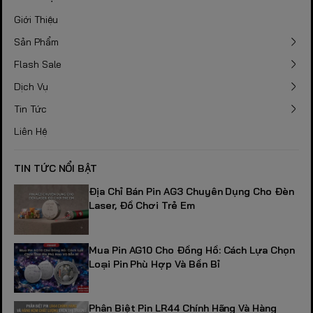
Giới Thiệu
Sản Phẩm
Flash Sale
Dịch Vụ
Tin Tức
Liên Hệ
TIN TỨC NỔI BẬT
Địa Chỉ Bán Pin AG3 Chuyên Dụng Cho Đèn
Laser, Đồ Chơi Trẻ Em
Mua Pin AG10 Cho Đồng Hồ: Cách Lựa Chọn
Loại Pin Phù Hợp Và Bền Bỉ
Phân Biệt Pin LR44 Chính Hãng Và Hàng