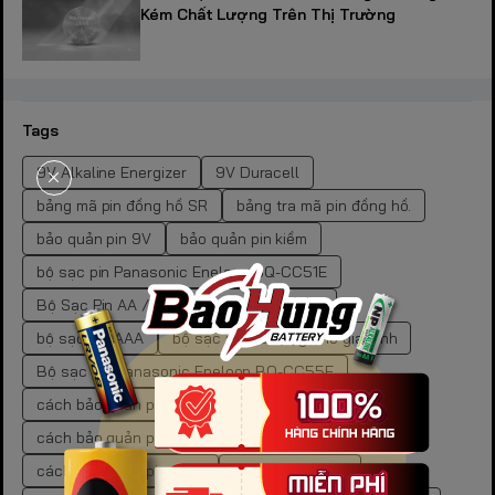
Kém Chất Lượng Trên Thị Trường
Tags
9V Alkaline Energizer
9V Duracell
bảng mã pin đồng hồ SR
bảng tra mã pin đồng hồ.
bảo quản pin 9V
bảo quản pin kiềm
bộ sạc pin Panasonic Eneloop BQ-CC51E
Bộ Sạc Pin AA / AAA Panasonic Eneloop
bộ sạc pin AAA
bộ sạc pin đa năng cho gia đình
Bộ sạc pin Panasonic Eneloop BQ-CC55E
cách bảo quản pin
cách bảo quản pin carbon
cách bảo quản pin cr
cách bảo quản pin kẽm
cách bảo quản pin than
cách lưu trữ pin