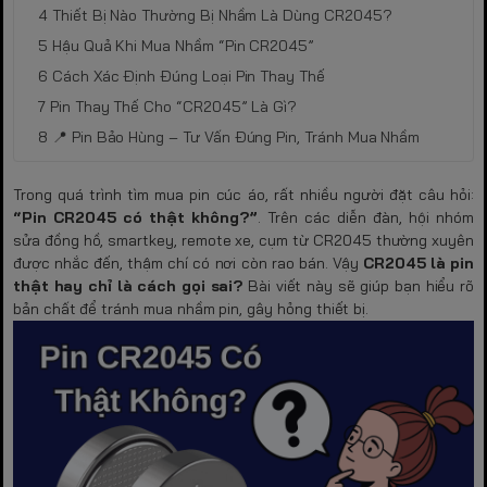
Thiết Bị Nào Thường Bị Nhầm Là Dùng CR2045?
Hậu Quả Khi Mua Nhầm “Pin CR2045”
Cách Xác Định Đúng Loại Pin Thay Thế
Pin Thay Thế Cho “CR2045” Là Gì?
📍 Pin Bảo Hùng – Tư Vấn Đúng Pin, Tránh Mua Nhầm
Trong quá trình tìm mua pin cúc áo, rất nhiều người đặt câu hỏi:
“Pin CR2045 có thật không?”
. Trên các diễn đàn, hội nhóm
sửa đồng hồ, smartkey, remote xe, cụm từ CR2045 thường xuyên
được nhắc đến, thậm chí có nơi còn rao bán. Vậy
CR2045 là pin
thật hay chỉ là cách gọi sai?
Bài viết này sẽ giúp bạn hiểu rõ
bản chất để tránh mua nhầm pin, gây hỏng thiết bị.