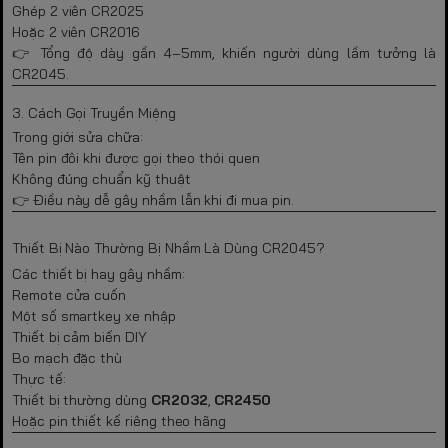
Ghép 2 viên CR2025
Hoặc 2 viên CR2016
👉 Tổng độ dày gần 4–5mm, khiến người dùng lầm tưởng là
CR2045.
3. Cách Gọi Truyền Miệng
Trong giới sửa chữa:
Tên pin đôi khi được gọi theo thói quen
Không đúng chuẩn kỹ thuật
👉 Điều này dễ gây nhầm lẫn khi đi mua pin.
Thiết Bị Nào Thường Bị Nhầm Là Dùng CR2045?
Các thiết bị hay gây nhầm:
Remote cửa cuốn
Một số smartkey xe nhập
Thiết bị cảm biến DIY
Bo mạch đặc thù
Thực tế:
Thiết bị thường dùng
CR2032
,
CR2450
Hoặc pin thiết kế riêng theo hãng