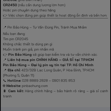
CR2450
(nếu cần dung lượng lớn hơn)
Hoặc pin chuyên dụng theo hãng
👉 Việc chọn đúng pin giúp thiết bị hoạt động ổn định và bền hơn.
📍 Pin Bảo Hùng – Tư Vấn Đúng Pin, Tránh Mua Nhầm
Nếu bạn đang:
Tìm pin CR2045
Không chắc thiết bị dùng pin gì
Muốn tránh pin giả, pin nhầm mã
👉
Pin Bảo Hùng
sẽ giúp bạn kiểm tra và tư vấn chính xác.
📍
Liên hệ mua pin CHÍNH HÃNG – GIÁ SỈ tại TP.HCM
Pin Bảo Hùng – Đại lý pin uy tín tại TP. Hồ Chí Minh
📍
Địa chỉ:
423/32B Lạc Long Quân, P. Hòa Bình, TP.HCM
(Phường 5, Quận 11)
📞
Hotline:
028 8889 2828 – 0901 835 853
🌐
Website:
pinbaohung.com
🔋
Cam kết:
Hàng chính hãng – bảo hành rõ ràng – giá sỉ cạnh
tranh