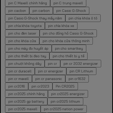
pin C Maxell chính hãng
pin C trung maxell
pin cacbon
pin carbon
pin Casio G-Shock
pin Casio G-Shock thay mấy năm
pin chìa khóa ô tô
pin chìa khóa toyota
pin chìa khóa xe
pin cho đèn laser
pin cho đồng hồ Casio G-Shock
pin cho khóa cửa
pin cho khóa cửa thông minh
pin cho máy đo huyết áp
pin cho smartkey
pin cho thiết bị đeo tay
pin cho thiết bị y tế
pin chuột không dây
pin cr
pin cr 2032 energizer
pin cr duracell
pin cr energizer
pin CR Lithium
pin cr maxell
pin cr panasonic
pin cr1632
pin cr2016
pin cr2023
Pin CR2025
pin cr2025 chính hãng
pin cr2025 energizer
pin cr2025 gp battery
pin cr2025 lithium
pin cr2025 maxell
pin cr2025 nation power