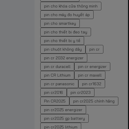
pin cho khóa cửa thông minh
pin cho máy đo huyết áp
pin cho smartkey
pin cho thiết bị đeo tay
pin cho thiết bị y tế
pin chuột không dây
pin cr
pin cr 2032 energizer
pin cr duracell
pin cr energizer
pin CR Lithium
pin cr maxell
pin cr panasonic
pin cr1632
pin cr2016
pin cr2023
Pin CR2025
pin cr2025 chính hãng
pin cr2025 energizer
pin cr2025 gp battery
pin cr2025 lithium