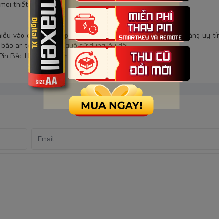
ọi thiết bị!
iều vào chất lượng pin đi kèm. Vì vậy, việc lựa chọn cửa hàng uy t
m bảo an toàn và hiệu quả sử dụng lâu dài.
, Pin Bảo Hùng chắc chắn là lựa chọn đáng cân nhắc.