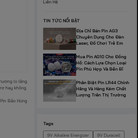
Liên Hệ
TIN TỨC NỔI BẬT
Địa Chỉ Bán Pin AG3
Chuyên Dụng Cho Đèn
Laser, Đồ Chơi Trẻ Em
Mua Pin AG10 Cho Đồng
Hồ: Cách Lựa Chọn Loại
Pin Phù Hợp Và Bền Bỉ
thường lo lắng
Phân Biệt Pin LR44 Chính
trợ hay không.
Hãng Và Hàng Kém Chất
Lượng Trên Thị Trường
, Pin Bảo Hùng
Tags
9V Alkaline Energizer
9V Duracell