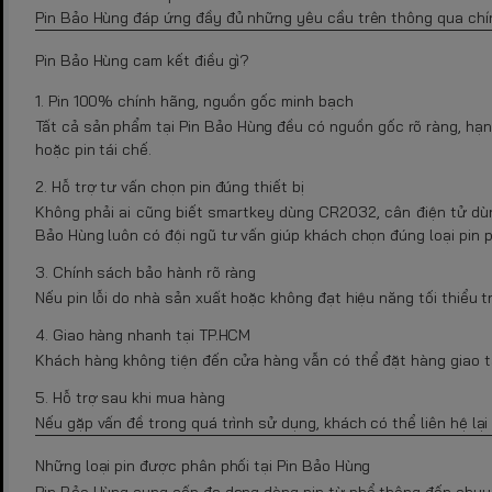
Pin Bảo Hùng đáp ứng đầy đủ những yêu cầu trên thông qua chín
Pin Bảo Hùng cam kết điều gì?
1. Pin 100% chính hãng, nguồn gốc minh bạch
Tất cả sản phẩm tại Pin Bảo Hùng đều có nguồn gốc rõ ràng, hạn
hoặc pin tái chế.
2. Hỗ trợ tư vấn chọn pin đúng thiết bị
Không phải ai cũng biết smartkey dùng CR2032, cân điện tử 
Bảo Hùng luôn có đội ngũ tư vấn giúp khách chọn đúng loại pin 
3. Chính sách bảo hành rõ ràng
Nếu pin lỗi do nhà sản xuất hoặc không đạt hiệu năng tối thiểu 
4. Giao hàng nhanh tại TP.HCM
Khách hàng không tiện đến cửa hàng vẫn có thể đặt hàng giao tậ
5. Hỗ trợ sau khi mua hàng
Nếu gặp vấn đề trong quá trình sử dụng, khách có thể liên hệ lại
Những loại pin được phân phối tại Pin Bảo Hùng
Pin Bảo Hùng cung cấp đa dạng dòng pin từ phổ thông đến chuyê