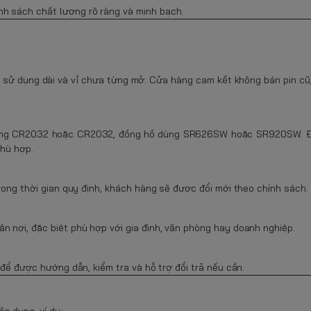
h sách chất lượng rõ ràng và minh bạch.
 sử dụng dài và vỉ chưa từng mở. Cửa hàng cam kết không bán pin cũ,
dùng CR2032 hoặc CR2032, đồng hồ dùng SR626SW hoặc SR920SW. Đó
phù hợp.
trong thời gian quy định, khách hàng sẽ được đổi mới theo chính sách.
n nơi, đặc biệt phù hợp với gia đình, văn phòng hay doanh nghiệp.
 để được hướng dẫn, kiểm tra và hỗ trợ đổi trả nếu cần.
n dụng, ví dụ: