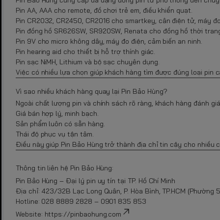
Pin AA, AAA cho remote, đồ chơi trẻ em, điều khiển quạt.
Pin CR2032, CR2450, CR2016 cho smartkey, cân điện tử, máy đo
Pin đồng hồ SR626SW, SR920SW, Renata cho đồng hồ thời trang
Pin 9V cho micro không dây, máy đo điện, cảm biến an ninh.
Pin hearing aid cho thiết bị hỗ trợ thính giác.
Pin sạc NiMH, Lithium và bộ sạc chuyên dụng.
Việc có nhiều lựa chọn giúp khách hàng tìm được đúng loại pin 
Vì sao nhiều khách hàng quay lại Pin Bảo Hùng?
Ngoài chất lượng pin và chính sách rõ ràng, khách hàng đánh giá 
Giá bán hợp lý, minh bạch.
Sản phẩm luôn có sẵn hàng.
Thái độ phục vụ tận tâm.
Điều này giúp Pin Bảo Hùng trở thành địa chỉ tin cậy cho nhiều 
Thông tin liên hệ Pin Bảo Hùng:
Pin Bảo Hùng – Đại lý pin uy tín tại TP. Hồ Chí Minh
Địa chỉ: 423/32B Lạc Long Quân, P. Hòa Bình, TP.HCM (Phường 5,
Hotline: 028 8889 2828 – 0901 835 853
Website:
https://pinbaohung.com