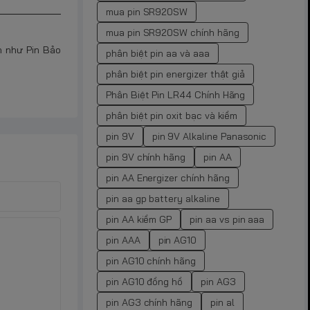
mua pin SR920SW
mua pin SR920SW chính hãng
ín như Pin Bảo
phân biệt pin aa và aaa
phân biệt pin energizer thật giả
Phân Biệt Pin LR44 Chính Hãng
phân biệt pin oxit bạc và kiềm
pin 9V
pin 9V Alkaline Panasonic
pin 9V chính hãng
pin AA
pin AA Energizer chính hãng
pin aa gp battery alkaline
pin AA kiềm GP
pin aa vs pin aaa
pin AAA
pin AG10
pin AG10 chính hãng
pin AG10 đồng hồ
pin AG3
pin AG3 chính hãng
pin al