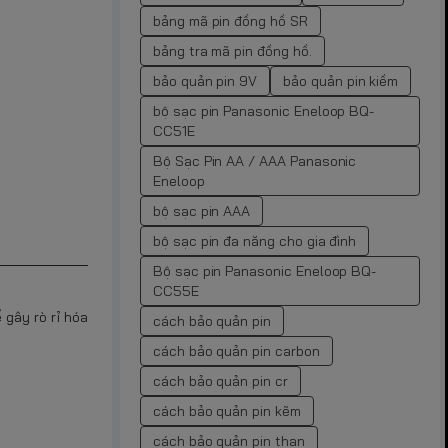
bảng mã pin đồng hồ SR
bảng tra mã pin đồng hồ.
bảo quản pin 9V
bảo quản pin kiềm
bộ sạc pin Panasonic Eneloop BQ-
CC51E
Bộ Sạc Pin AA / AAA Panasonic
Eneloop
bộ sạc pin AAA
bộ sạc pin đa năng cho gia đình
Bộ sạc pin Panasonic Eneloop BQ-
CC55E
 gây rò rỉ hóa
cách bảo quản pin
cách bảo quản pin carbon
cách bảo quản pin cr
cách bảo quản pin kẽm
cách bảo quản pin than