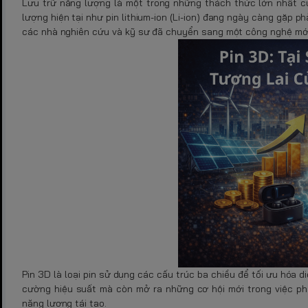
Lưu trữ năng lượng là một trong những thách thức lớn nhất c
lượng hiện tại như pin lithium-ion (Li-ion) đang ngày càng gặp p
các nhà nghiên cứu và kỹ sư đã chuyển sang một công nghệ mớ
Pin 3D là loại pin sử dụng các cấu trúc ba chiều để tối ưu hóa 
cường hiệu suất mà còn mở ra những cơ hội mới trong việc phát
năng lượng tái tạo.