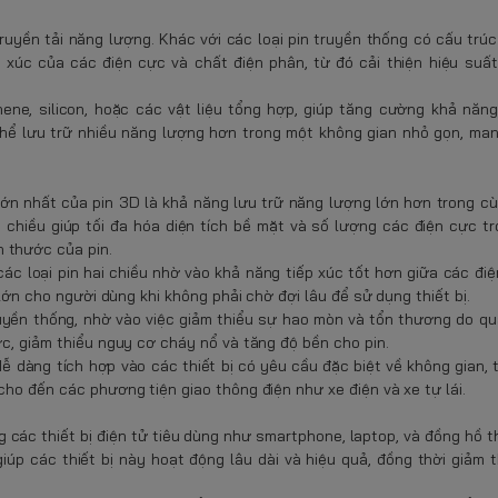
ruyền tải năng lượng. Khác với các loại pin truyền thống có cấu trúc 
 xúc của các điện cực và chất điện phân, từ đó cải thiện hiệu suất
ene, silicon, hoặc các vật liệu tổng hợp, giúp tăng cường khả năng
thể lưu trữ nhiều năng lượng hơn trong một không gian nhỏ gọn, man
 lớn nhất của pin 3D là khả năng lưu trữ năng lượng lớn hơn trong 
a chiều giúp tối đa hóa diện tích bề mặt và số lượng các điện cực tr
 thước của pin.
các loại pin hai chiều nhờ vào khả năng tiếp xúc tốt hơn giữa các đi
 lớn cho người dùng khi không phải chờ đợi lâu để sử dụng thiết bị.
truyền thống, nhờ vào việc giảm thiểu sự hao mòn và tổn thương do qu
ực, giảm thiểu nguy cơ cháy nổ và tăng độ bền cho pin.
dễ dàng tích hợp vào các thiết bị có yêu cầu đặc biệt về không gian, t
cho đến các phương tiện giao thông điện như xe điện và xe tự lái.
g các thiết bị điện tử tiêu dùng như smartphone, laptop, và đồng hồ t
úp các thiết bị này hoạt động lâu dài và hiệu quả, đồng thời giảm t