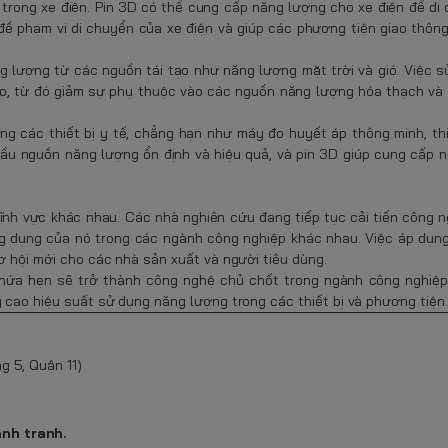
trong xe điện. Pin 3D có thể cung cấp năng lượng cho xe điện để di
đề phạm vi di chuyển của xe điện và giúp các phương tiện giao thôn
ng lượng từ các nguồn tái tạo như năng lượng mặt trời và gió. Việc 
ạo, từ đó giảm sự phụ thuộc vào các nguồn năng lượng hóa thạch và
g các thiết bị y tế, chẳng hạn như máy đo huyết áp thông minh, thi
cầu nguồn năng lượng ổn định và hiệu quả, và pin 3D giúp cung cấp 
 lĩnh vực khác nhau. Các nhà nghiên cứu đang tiếp tục cải tiến công 
ng dụng của nó trong các ngành công nghiệp khác nhau. Việc áp dụng
ơ hội mới cho các nhà sản xuất và người tiêu dùng.
D hứa hẹn sẽ trở thành công nghệ chủ chốt trong ngành công nghiệp
 cao hiệu suất sử dụng năng lượng trong các thiết bị và phương tiện.
g 5, Quận 11)
ạnh tranh.