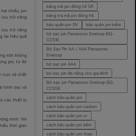
bảng mã pin đồng hồ SR
hai chiều, pin
bảng tra mã pin đồng hồ.
 lưu trữ năng
bảo quản pin 9V
bảo quản pin kiềm
 lưu trữ năng
bộ sạc pin Panasonic Eneloop BQ-
g lại hiệu quả
CC51E
Bộ Sạc Pin AA / AAA Panasonic
Eneloop
cùng một không
ong pin, từ đó
bộ sạc pin AAA
bộ sạc pin đa năng cho gia đình
ện cực và chất
Bộ sạc pin Panasonic Eneloop BQ-
á trình sạc và
CC55E
cách bảo quản pin
ừ các thiết bị
cách bảo quản pin carbon
cách bảo quản pin cr
hông minh. Với
cách bảo quản pin kẽm
hiểu thời gian
cách bảo quản pin than