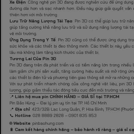
Xe Điện
: Công nghệ pin 3D đang được nghiên cứu để ứng dụng 
đường dài hơn và sạc nhanh hơn. Điều này giúp giải quyết vấn 
thiện hơn với môi trường.
Lưu Trữ Năng Lượng Tái Tạo
: Pin 3D có thể giúp lưu trữ nă
giúp tăng cường khả năng lưu trữ và sử dụng năng lượng tái t
vệ môi trường.
Ứng Dụng Trong Y Tế
: Pin 3D cũng có thể được ứng dụng tron
sức khỏe và các thiết bị đeo thông minh. Các thiết bị này yêu 
lâu mà không làm tăng kích thước của thiết bị.
Tương Lai Của Pin 3D
Pin 3D đang trên đà phát triển và có tiềm năng lớn trong nhiều
làm giảm chi phí sản xuất, tăng cường hiệu suất và mở rộng ứ
các thiết bị điện tử và phương tiện giao thông sẽ mở ra những c
Với sự phát triển nhanh chóng của công nghệ vật liệu, pin 3
lượng, giúp giảm thiểu tác động tiêu cực đến môi trường và nâng
📍
Liên hệ mua pin CHÍNH HÃNG – GIÁ SỈ tại TP.HCM
Pin Bảo Hùng – Đại lý pin uy tín tại TP. Hồ Chí Minh
📍
Địa chỉ
: 423/32B Lạc Long Quân, P. Hòa Bình, TP.HCM (Phườn
📞
Hotline
: 028 8889 2828 – 0901 835 853
🌐
Website
:
pinbaohung.com
🔋
Cam kết hàng chính hãng – bảo hành rõ ràng – giá sỉ c