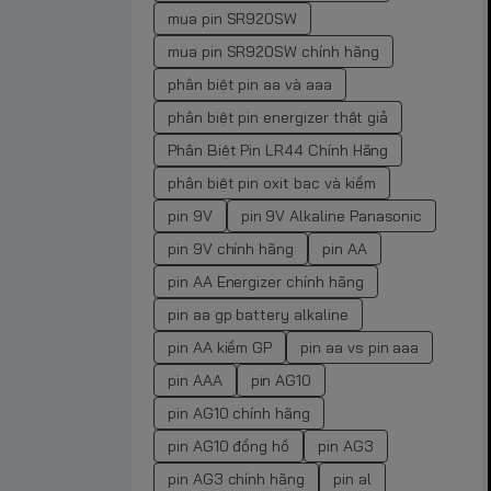
mua pin SR920SW
mua pin SR920SW chính hãng
phân biệt pin aa và aaa
phân biệt pin energizer thật giả
Phân Biệt Pin LR44 Chính Hãng
phân biệt pin oxit bạc và kiềm
pin 9V
pin 9V Alkaline Panasonic
pin 9V chính hãng
pin AA
pin AA Energizer chính hãng
pin aa gp battery alkaline
pin AA kiềm GP
pin aa vs pin aaa
pin AAA
pin AG10
pin AG10 chính hãng
pin AG10 đồng hồ
pin AG3
pin AG3 chính hãng
pin al