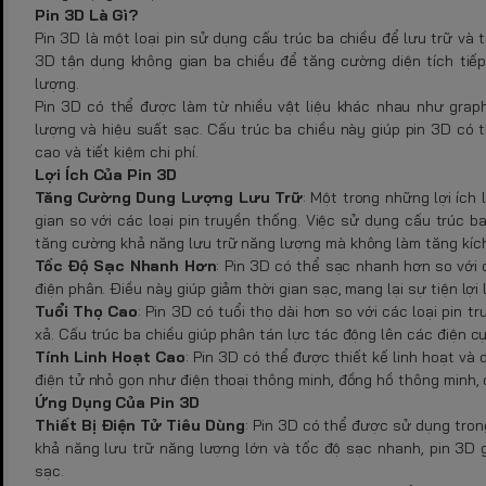
Pin 3D Là Gì?
Pin 3D là một loại pin sử dụng cấu trúc ba chiều để lưu trữ và t
3D tận dụng không gian ba chiều để tăng cường diện tích tiếp
lượng.
Pin 3D có thể được làm từ nhiều vật liệu khác nhau như graph
lượng và hiệu suất sạc. Cấu trúc ba chiều này giúp pin 3D có 
cao và tiết kiệm chi phí.
Lợi Ích Của Pin 3D
Tăng Cường Dung Lượng Lưu Trữ
: Một trong những lợi ích
gian so với các loại pin truyền thống. Việc sử dụng cấu trúc b
tăng cường khả năng lưu trữ năng lượng mà không làm tăng kích
Tốc Độ Sạc Nhanh Hơn
: Pin 3D có thể sạc nhanh hơn so với 
điện phân. Điều này giúp giảm thời gian sạc, mang lại sự tiện lợi
Tuổi Thọ Cao
: Pin 3D có tuổi thọ dài hơn so với các loại pin 
xả. Cấu trúc ba chiều giúp phân tán lực tác động lên các điện c
Tính Linh Hoạt Cao
: Pin 3D có thể được thiết kế linh hoạt và 
điện tử nhỏ gọn như điện thoại thông minh, đồng hồ thông minh, 
Ứng Dụng Của Pin 3D
Thiết Bị Điện Tử Tiêu Dùng
: Pin 3D có thể được sử dụng tron
khả năng lưu trữ năng lượng lớn và tốc độ sạc nhanh, pin 3D gi
sạc.