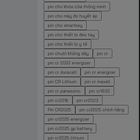
pin cho khóa cửa thông minh
pin cho máy đo huyết áp
pin cho smartkey
pin cho thiết bị đeo tay
pin cho thiết bị y tế
pin chuột không dây
pin cr
pin cr 2032 energizer
pin cr duracell
pin cr energizer
pin CR Lithium
pin cr maxell
pin cr panasonic
pin cr1632
pin cr2016
pin cr2023
Pin CR2025
pin cr2025 chính hãng
pin cr2025 energizer
pin cr2025 gp battery
pin cr2025 lithium