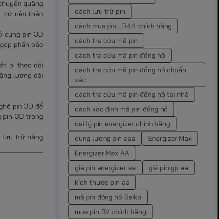
 chuyển quãng
cách lưu trữ pin
g trở nên thân
cách mua pin LR44 chính hãng
sử dụng pin 3D
cách tra cứu mã pin
 góp phần bảo
cách tra cứu mã pin đồng hồ
ết bị theo dõi
cách tra cứu mã pin đồng hồ chuẩn
năng lượng dài
xác
cách tra cứu mã pin đồng hồ tại nhà
nghệ pin 3D để
cách xác định mã pin đồng hồ
 pin 3D trong
đại lý pin energizer chính hãng
 lưu trữ năng
dung lượng pin aaa
Energizer Max
Energizer Max AA
giá pin energizer aa
giá pin gp aa
kích thước pin aa
mã pin đồng hồ Seiko
mua pin 9V chính hãng