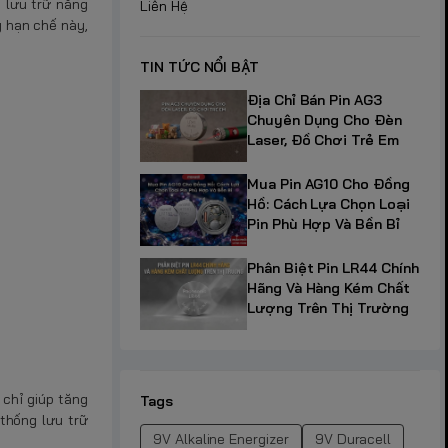
 lưu trữ năng
Liên Hệ
g hạn chế này,
TIN TỨC NỔI BẬT
Địa Chỉ Bán Pin AG3
Chuyên Dụng Cho Đèn
Laser, Đồ Chơi Trẻ Em
Mua Pin AG10 Cho Đồng
Hồ: Cách Lựa Chọn Loại
Pin Phù Hợp Và Bền Bỉ
Phân Biệt Pin LR44 Chính
Hãng Và Hàng Kém Chất
Lượng Trên Thị Trường
 chỉ giúp tăng
Tags
 thống lưu trữ
9V Alkaline Energizer
9V Duracell