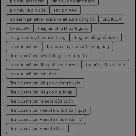
pin tiểu energizer
pin tiểu gp chính hãng
pin tiểu và pin đũa
sạc pin AAA
so sánh pin silver oxide vs alkaline đồng hồ
SR916SW
SR920SW
thay pin chìa khóa toyota
thay pin đồng hồ chính hãng
thay pin đồng hồ Seiko
tra cứu mã pin
Tra cứu mã pin chuột không dây
Tra cứu mã pin cửa thông minh - cửa từ
tra cứu mã pin đồng hồ treo tường
tra cứu mã pin flash
tra cứu mã pin máy ảnh
Tra cứu mã pin Máy đo đường huyết
Tra cứu mã pin Máy đo huyết áp
Tra cứu mã pin remote cửa cuốn
Tra cứu mã pin Remote Điều hòa - quạt
Tra cứu mã pin Remote điều khiển TV
Tra cứu mã pin Remote Ô tô