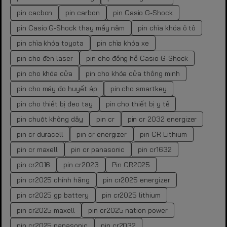
pin cacbon
pin carbon
pin Casio G-Shock
pin Casio G-Shock thay mấy năm
pin chìa khóa ô tô
pin chìa khóa toyota
pin chìa khóa xe
pin cho đèn laser
pin cho đồng hồ Casio G-Shock
pin cho khóa cửa
pin cho khóa cửa thông minh
pin cho máy đo huyết áp
pin cho smartkey
pin cho thiết bị đeo tay
pin cho thiết bị y tế
pin chuột không dây
pin cr
pin cr 2032 energizer
pin cr duracell
pin cr energizer
pin CR Lithium
pin cr maxell
pin cr panasonic
pin cr1632
pin cr2016
pin cr2023
Pin CR2025
pin cr2025 chính hãng
pin cr2025 energizer
pin cr2025 gp battery
pin cr2025 lithium
pin cr2025 maxell
pin cr2025 nation power
pin cr2025 panasonic
pin cr2032