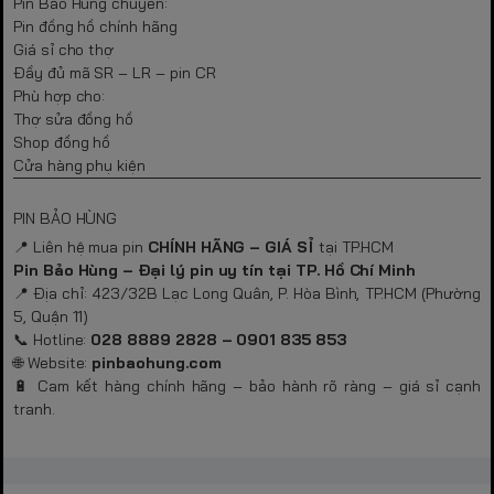
Pin Bảo Hùng chuyên:
Pin đồng hồ chính hãng
Giá sỉ cho thợ
Đầy đủ mã SR – LR – pin CR
Phù hợp cho:
Thợ sửa đồng hồ
Shop đồng hồ
Cửa hàng phụ kiện
PIN BẢO HÙNG
📍 Liên hệ mua pin
CHÍNH HÃNG – GIÁ SỈ
tại TP.HCM
Pin Bảo Hùng – Đại lý pin uy tín tại TP. Hồ Chí Minh
📍 Địa chỉ: 423/32B Lạc Long Quân, P. Hòa Bình, TP.HCM (Phường
5, Quận 11)
📞 Hotline:
028 8889 2828 – 0901 835 853
🌐 Website:
pinbaohung.com
🔋 Cam kết hàng chính hãng – bảo hành rõ ràng – giá sỉ cạnh
tranh.