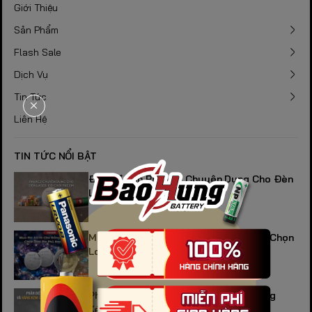
Giới Thiệu
Sản Phẩm
Flash Sale
Dịch Vụ
Tin Tức
Liên Hệ
TIN TỨC NỔI BẬT
Địa Chỉ Bán Pin AG3 Chuyên Dụng Cho Đèn
Laser, Đồ Chơi Trẻ Em
Mua Pin AG10 Cho Đồng Hồ: Cách Lựa Chọn
Loại Pin Phù Hợp Và Bền Bỉ
Phân Biệt Pin LR44 Chính Hãng Và Hàng
Kém Chất Lượng Trên Thị Trường