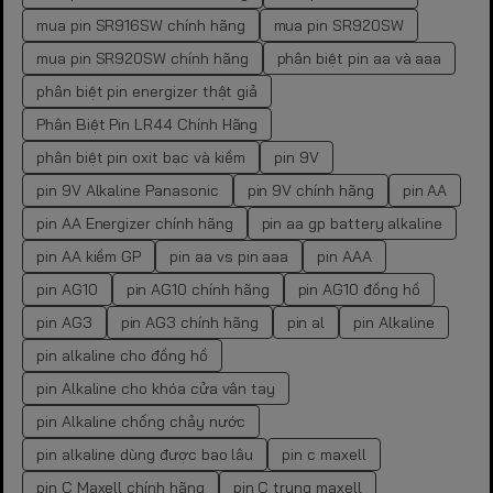
mua pin SR916SW chính hãng
mua pin SR920SW
mua pin SR920SW chính hãng
phân biệt pin aa và aaa
phân biệt pin energizer thật giả
Phân Biệt Pin LR44 Chính Hãng
phân biệt pin oxit bạc và kiềm
pin 9V
pin 9V Alkaline Panasonic
pin 9V chính hãng
pin AA
pin AA Energizer chính hãng
pin aa gp battery alkaline
pin AA kiềm GP
pin aa vs pin aaa
pin AAA
pin AG10
pin AG10 chính hãng
pin AG10 đồng hồ
pin AG3
pin AG3 chính hãng
pin al
pin Alkaline
pin alkaline cho đồng hồ
pin Alkaline cho khóa cửa vân tay
pin Alkaline chống chảy nước
pin alkaline dùng được bao lâu
pin c maxell
pin C Maxell chính hãng
pin C trung maxell