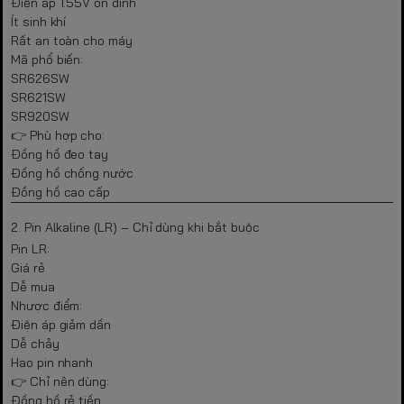
Điện áp 1.55V ổn định
Ít sinh khí
Rất an toàn cho máy
Mã phổ biến:
SR626SW
SR621SW
SR920SW
👉 Phù hợp cho:
Đồng hồ đeo tay
Đồng hồ chống nước
Đồng hồ cao cấp
2. Pin Alkaline (LR) – Chỉ dùng khi bắt buộc
Pin LR:
Giá rẻ
Dễ mua
Nhược điểm:
Điện áp giảm dần
Dễ chảy
Hao pin nhanh
👉 Chỉ nên dùng:
Đồng hồ rẻ tiền