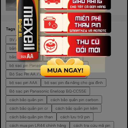
Tags
9V Alkaline Energizer
9V Duracell
bảng mã pin đồng hồ SR
bảng tra mã pin đồng hồ.
bảo quản pin 9V
bảo quản pin kiềm
bộ sạc pin Panasonic Eneloop BQ-CC51E
Bộ Sạc Pin AA / AAA Panasonic Eneloop
bộ sạc pin AAA
bộ sạc pin đa năng cho gia đình
Bộ sạc pin Panasonic Eneloop BQ-CC55E
cách bảo quản pin
cách bảo quản pin carbon
cách bảo quản pin cr
cách bảo quản pin kẽm
cách bảo quản pin than
cách lưu trữ pin
cách mua pin LR44 chính hãng
cách tra cứu mã pin