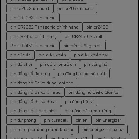
pin cr2032 duracell
pin cr2032 maxell
pin CR2032 Panasonic
pin CR2032 Panasonic chính hãng
pin cr2450
pin CR2450 chính hãng
pin CR2450 Maxell
Pin CR2450 Panasonic
pin cửa thông minh
pin cúc áo
pin điều khiển
pin điều khiển tivi
pin đồ chơi
pin đồ chơi trẻ em
pin đồng hồ
pin đồng hồ đeo tay
pin đồng hồ loại nào tốt
pin đồng hồ Seiko dùng loại nào
pin đồng hồ Seiko Kinetic
pin đồng hồ Seiko Quartz
pin đồng hồ Seiko Solar
pin đồng hồ sr
pin đồng hồ thông minh
pin đồng hồ treo tường
pin dự phòng
pin duracell
pin en
pin Energizer
pin energizer dùng được bao lâu
pin energizer max aa
pin Eveready AA
pin flash
pin GP
pin GP Alkaline