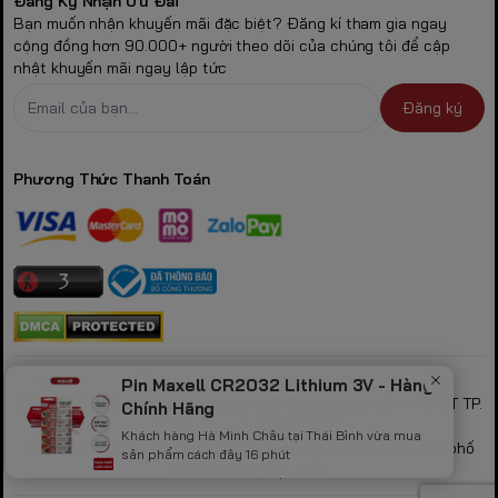
Đăng Ký Nhận Ưu Đãi
Bạn muốn nhận khuyến mãi đặc biệt? Đăng kí tham gia ngay
cộng đồng hơn 90.000+ người theo dõi của chúng tôi để cập
nhật khuyến mãi ngay lập tức
Đăng ký
Phương Thức Thanh Toán
CÔNG TY TNHH GAMING STORE
Pin Maxell CR2032 Lithium 3V - Hàng
MST: 0317530856 theo GPKD số 0317530856 do sở KH & ĐT TP.
Chính Hãng
HCM cấp ngày 21/10/2022
Khách hàng Hà Minh Châu tại Thái Bình vừa mua
Địa chỉ: 423/32B Lạc Long Quân, Phường Hòa Bình, Thành phố
sản phẩm cách đây 16 phút
Hồ Chí Minh, Việt Nam