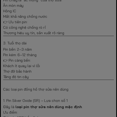
Ăn mòn máy
Hỏng IC
Mất khả năng chống nước
👉 Ưu tiên pin:
Có công nghệ chống rò rỉ
Thương hiệu uy tín, sản xuất rõ ràng
3. Tuổi thọ dài
Pin bền: 2–3 năm
Pin kém: 6–12 tháng
👉 Pin càng bền:
Khách ít quay lại vì lỗi
Thợ đỡ bảo hành
Tăng độ tin cậy
Các loại pin đồng hồ thợ sửa nên dùng
1. Pin Silver Oxide (SR) – Lựa chọn số 1
Đây là
loại pin thợ sửa nên dùng mặc định
.
Ưu điểm: