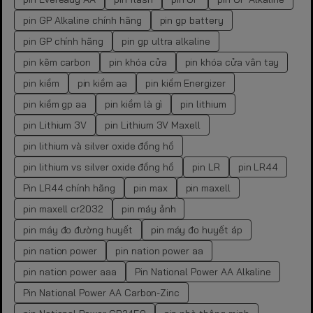
pin GP Alkaline chính hãng
pin gp battery
pin GP chính hãng
pin gp ultra alkaline
pin kẽm carbon
pin khóa cửa
pin khóa cửa vân tay
pin kiềm
pin kiềm aa
pin kiềm Energizer
pin kiềm gp aa
pin kiềm là gì
pin lithium
pin Lithium 3V
pin Lithium 3V Maxell
pin lithium và silver oxide đồng hồ
pin lithium vs silver oxide đồng hồ
pin LR
pin LR44
Pin LR44 chính hãng
pin max
pin maxell
pin maxell cr2032
pin máy ảnh
pin máy đo đường huyết
pin máy đo huyết áp
pin nation power
pin nation power aa
pin nation power aaa
Pin National Power AA Alkaline
Pin National Power AA Carbon-Zinc