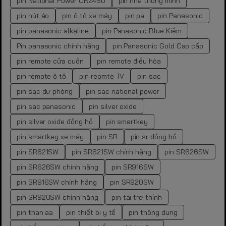
pin National Power CR2450
pin nhà thông minh
pin nút áo
pin ô tô xe máy
pin pa
pin Panasonic
pin panasonic alkaline
pin Panasonic Blue Kiềm
Pin panasonic chính hãng
pin Panasonic Gold Cao cấp
pin remote cửa cuốn
pin remote điều hòa
pin remote ô tô
pin reomte TV
pin sạc
pin sạc dự phòng
pin sạc national power
pin sạc panasonic
pin silver oxide
pin silver oxide đồng hồ
pin smartkey
pin smartkey xe máy
pin SR
pin sr đồng hồ
pin SR621SW
pin SR621SW chính hãng
pin SR626SW
pin SR626SW chính hãng
pin SR916SW
pin SR916SW chính hãng
pin SR920SW
pin SR920SW chính hãng
pin tai trợ thính
pin than aa
pin thiết bị y tế
pin thông dụng