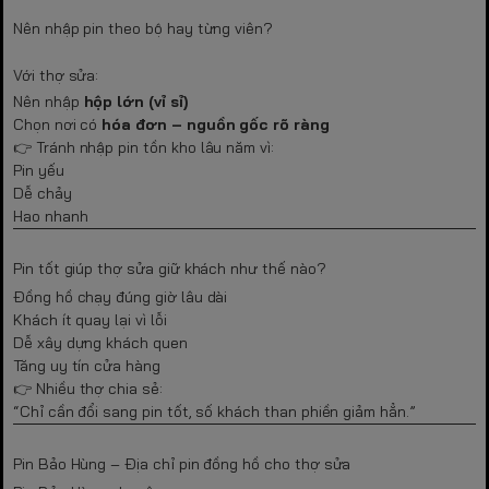
Nên nhập pin theo bộ hay từng viên?
Với thợ sửa:
Nên nhập
hộp lớn (vỉ sỉ)
Chọn nơi có
hóa đơn – nguồn gốc rõ ràng
👉 Tránh nhập pin tồn kho lâu năm vì:
Pin yếu
Dễ chảy
Hao nhanh
Pin tốt giúp thợ sửa giữ khách như thế nào?
Đồng hồ chạy đúng giờ lâu dài
Khách ít quay lại vì lỗi
Dễ xây dựng khách quen
Tăng uy tín cửa hàng
👉 Nhiều thợ chia sẻ:
“Chỉ cần đổi sang pin tốt, số khách than phiền giảm hẳn.”
Pin Bảo Hùng – Địa chỉ pin đồng hồ cho thợ sửa