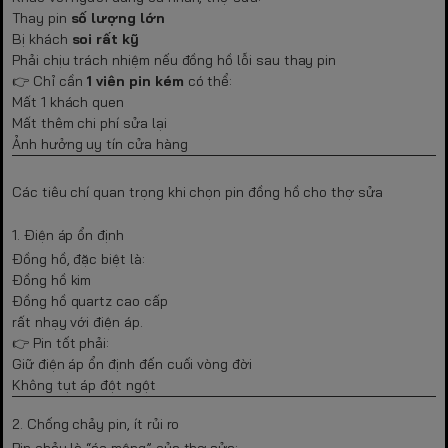
Thay pin
số lượng lớn
Bị khách
soi rất kỹ
Phải chịu trách nhiệm nếu đồng hồ lỗi sau thay pin
👉 Chỉ cần
1 viên pin kém
có thể:
Mất 1 khách quen
Mất thêm chi phí sửa lại
Ảnh hưởng uy tín cửa hàng
Các tiêu chí quan trọng khi chọn pin đồng hồ cho thợ sửa
1. Điện áp ổn định
Đồng hồ, đặc biệt là:
Đồng hồ kim
Đồng hồ quartz cao cấp
rất nhạy với điện áp.
👉 Pin tốt phải:
Giữ điện áp ổn định đến cuối vòng đời
Không tụt áp đột ngột
2. Chống chảy pin, ít rủi ro
Pin chảy là “ác mộng” của thợ sửa: