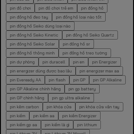
pin đồ chơi
pin đồ chơi trẻ em
pin đồng hồ
pin đồng hồ đeo tay
pin đồng hồ loại nào tốt
pin đồng hồ Seiko dùng loại nào
pin đồng hồ Seiko Kinetic
pin đồng hồ Seiko Quartz
pin đồng hồ Seiko Solar
pin đồng hồ sr
pin đồng hồ thông minh
pin đồng hồ treo tường
pin dự phòng
pin duracell
pin en
pin Energizer
pin energizer dùng được bao lâu
pin energizer max aa
pin Eveready AA
pin flash
pin GP
pin GP Alkaline
pin GP Alkaline chính hãng
pin gp battery
pin GP chính hãng
pin gp ultra alkaline
pin kẽm carbon
pin khóa cửa
pin khóa cửa vân tay
pin kiềm
pin kiềm aa
pin kiềm Energizer
pin kiềm gp aa
pin kiềm là gì
pin lithium
pin Lithium 3V
pin Lithium 3V Maxell