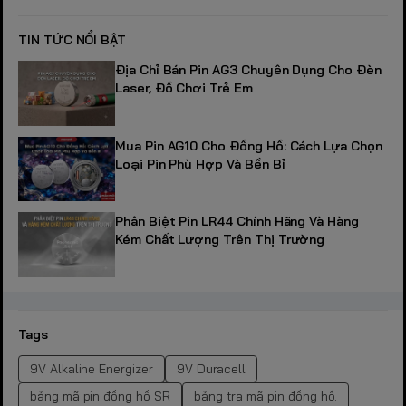
TIN TỨC NỔI BẬT
Địa Chỉ Bán Pin AG3 Chuyên Dụng Cho Đèn
Laser, Đồ Chơi Trẻ Em
Mua Pin AG10 Cho Đồng Hồ: Cách Lựa Chọn
Loại Pin Phù Hợp Và Bền Bỉ
Phân Biệt Pin LR44 Chính Hãng Và Hàng
Kém Chất Lượng Trên Thị Trường
Tags
9V Alkaline Energizer
9V Duracell
bảng mã pin đồng hồ SR
bảng tra mã pin đồng hồ.