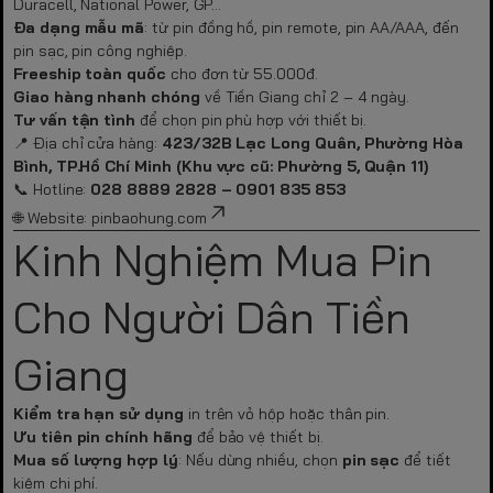
Duracell, National Power, GP…
Đa dạng mẫu mã
: từ pin đồng hồ, pin remote, pin AA/AAA, đến
pin sạc, pin công nghiệp.
Freeship toàn quốc
cho đơn từ 55.000đ.
Giao hàng nhanh chóng
về Tiền Giang chỉ 2 – 4 ngày.
Tư vấn tận tình
để chọn pin phù hợp với thiết bị.
📍 Địa chỉ cửa hàng:
423/32B Lạc Long Quân, Phường Hòa
Bình, TP.Hồ Chí Minh (Khu vực cũ: Phường 5, Quận 11)
📞 Hotline:
028 8889 2828 – 0901 835 853
🌐 Website:
pinbaohung.com
Kinh Nghiệm Mua Pin
Cho Người Dân Tiền
Giang
Kiểm tra hạn sử dụng
in trên vỏ hộp hoặc thân pin.
Ưu tiên pin chính hãng
để bảo vệ thiết bị.
Mua số lượng hợp lý
: Nếu dùng nhiều, chọn
pin sạc
để tiết
kiệm chi phí.