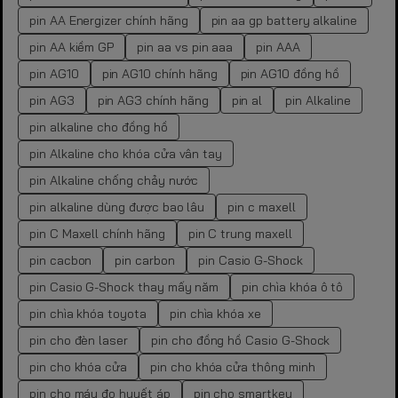
pin AA Energizer chính hãng
pin aa gp battery alkaline
pin AA kiềm GP
pin aa vs pin aaa
pin AAA
pin AG10
pin AG10 chính hãng
pin AG10 đồng hồ
pin AG3
pin AG3 chính hãng
pin al
pin Alkaline
pin alkaline cho đồng hồ
pin Alkaline cho khóa cửa vân tay
pin Alkaline chống chảy nước
pin alkaline dùng được bao lâu
pin c maxell
pin C Maxell chính hãng
pin C trung maxell
pin cacbon
pin carbon
pin Casio G-Shock
pin Casio G-Shock thay mấy năm
pin chìa khóa ô tô
pin chìa khóa toyota
pin chìa khóa xe
pin cho đèn laser
pin cho đồng hồ Casio G-Shock
pin cho khóa cửa
pin cho khóa cửa thông minh
pin cho máy đo huyết áp
pin cho smartkey