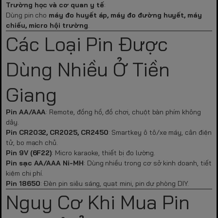
Trường học và cơ quan y tế
:
Dùng pin cho
máy đo huyết áp, máy đo đường huyết, máy
chiếu, micro hội trường
.
Các Loại Pin Được
Dùng Nhiều Ở Tiền
Giang
Pin AA/AAA
: Remote, đồng hồ, đồ chơi, chuột bàn phím không
dây.
Pin CR2032, CR2025, CR2450
: Smartkey ô tô/xe máy, cân điện
tử, bo mạch chủ.
Pin 9V (6F22)
: Micro karaoke, thiết bị đo lường.
Pin sạc AA/AAA Ni-MH
: Dùng nhiều trong cơ sở kinh doanh, tiết
kiệm chi phí.
Pin 18650
: Đèn pin siêu sáng, quạt mini, pin dự phòng DIY.
Nguy Cơ Khi Mua Pin