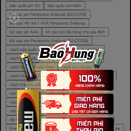
bảo quản pin 9V
bảo quản pin kiềm
bộ sạc pin Panasonic Eneloop BQ-CC51E
Bộ Sạc Pin AA / AAA Panasonic Eneloop
bộ sạc pin AAA
bộ sạc pin đa năng cho gia đình
Bộ sạc pin Panasonic Eneloop BQ-CC55E
cách bảo quản pin
cách bảo quản pin carbon
cách bảo quản pin cr
cách bảo quản pin kẽm
cách bảo quản pin than
cách lưu trữ pin
cách mua pin LR44 chính hãng
cách tra cứu mã pin
cách tra cứu mã pin đồng hồ
cách tra cứu mã pin đồng hồ chuẩn xác
cách tra cứu mã pin đồng hồ tại nhà
cách xác định mã pin đồng hồ
đại lý pin energizer chính hãng
dung lượng pin aaa
Energizer Max
Energizer Max AA
giá pin energizer aa