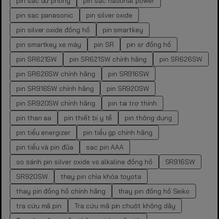
pin sạc dự phòng
pin sạc national power
pin sạc panasonic
pin silver oxide
pin silver oxide đồng hồ
pin smartkey
pin smartkey xe máy
pin SR
pin sr đồng hồ
pin SR621SW
pin SR621SW chính hãng
pin SR626SW
pin SR626SW chính hãng
pin SR916SW
pin SR916SW chính hãng
pin SR920SW
pin SR920SW chính hãng
pin tai trợ thính
pin than aa
pin thiết bị y tế
pin thông dụng
pin tiểu energizer
pin tiểu gp chính hãng
pin tiểu và pin đũa
sạc pin AAA
so sánh pin silver oxide vs alkaline đồng hồ
SR916SW
SR920SW
thay pin chìa khóa toyota
thay pin đồng hồ chính hãng
thay pin đồng hồ Seiko
tra cứu mã pin
Tra cứu mã pin chuột không dây