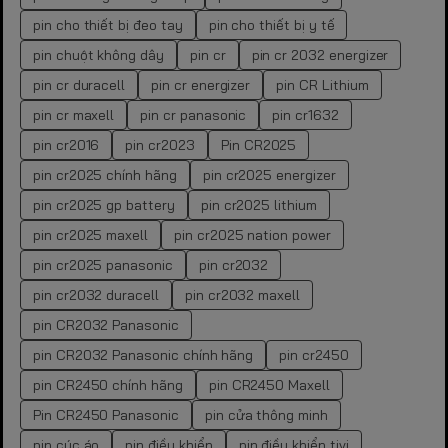
pin cho thiết bị đeo tay
pin cho thiết bị y tế
pin chuột không dây
pin cr
pin cr 2032 energizer
pin cr duracell
pin cr energizer
pin CR Lithium
pin cr maxell
pin cr panasonic
pin cr1632
pin cr2016
pin cr2023
Pin CR2025
pin cr2025 chính hãng
pin cr2025 energizer
pin cr2025 gp battery
pin cr2025 lithium
pin cr2025 maxell
pin cr2025 nation power
pin cr2025 panasonic
pin cr2032
pin cr2032 duracell
pin cr2032 maxell
pin CR2032 Panasonic
pin CR2032 Panasonic chính hãng
pin cr2450
pin CR2450 chính hãng
pin CR2450 Maxell
Pin CR2450 Panasonic
pin cửa thông minh
pin cúc áo
pin điều khiển
pin điều khiển tivi