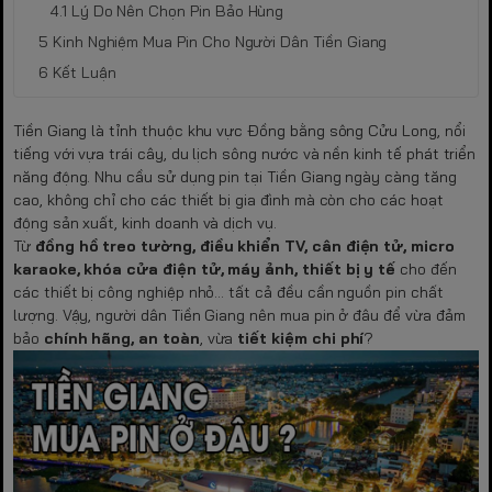
Lý Do Nên Chọn Pin Bảo Hùng
Kinh Nghiệm Mua Pin Cho Người Dân Tiền Giang
Kết Luận
Tiền Giang là tỉnh thuộc khu vực Đồng bằng sông Cửu Long, nổi
tiếng với vựa trái cây, du lịch sông nước và nền kinh tế phát triển
năng động. Nhu cầu sử dụng pin tại Tiền Giang ngày càng tăng
cao, không chỉ cho các thiết bị gia đình mà còn cho các hoạt
động sản xuất, kinh doanh và dịch vụ.
Từ
đồng hồ treo tường, điều khiển TV, cân điện tử, micro
karaoke, khóa cửa điện tử, máy ảnh, thiết bị y tế
cho đến
các thiết bị công nghiệp nhỏ… tất cả đều cần nguồn pin chất
lượng. Vậy, người dân Tiền Giang nên mua pin ở đâu để vừa đảm
bảo
chính hãng, an toàn
, vừa
tiết kiệm chi phí
?