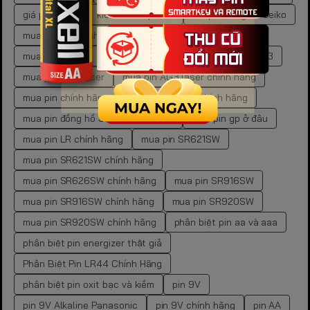
giá pin gp aa
kích thước pin aa
mã pin đồng hồ Seiko
mua pin 9V chính hãng
mua pin aa chính hãng
mua pin AG10
mua pin AG10 đồng hồ
mua pin AG3
mua pin AG3 laser
mua pin AG3 laser chính hãng
mua pin chính hãng
mua pin cr2450 chính hãng
mua pin đồng hồ Seiko chính hãng
mua pin gp ở đâu
mua pin LR chính hãng
mua pin SR621SW
mua pin SR621SW chính hãng
mua pin SR626SW chính hãng
mua pin SR916SW
mua pin SR916SW chính hãng
mua pin SR920SW
mua pin SR920SW chính hãng
phân biệt pin aa và aaa
phân biệt pin energizer thật giả
Phân Biệt Pin LR44 Chính Hãng
phân biệt pin oxit bạc và kiềm
pin 9V
pin 9V Alkaline Panasonic
pin 9V chính hãng
pin AA