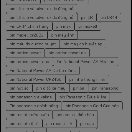
pin lithium và silver oxide đồng hồ
pin lithium vs silver oxide đồng hồ
pin LR
pin LR44
Pin LR44 chính hãng
pin max
pin maxell
pin maxell cr2032
pin máy ảnh
pin máy đo đường huyết
pin máy đo huyết áp
pin nation power
pin nation power aa
pin nation power aaa
Pin National Power AA Alkaline
Pin National Power AA Carbon-Zinc
pin National Power CR2450
pin nhà thông minh
pin nút áo
pin ô tô xe máy
pin pa
pin Panasonic
pin panasonic alkaline
pin Panasonic Blue Kiềm
Pin panasonic chính hãng
pin Panasonic Gold Cao cấp
pin remote cửa cuốn
pin remote điều hòa
pin remote ô tô
pin reomte TV
pin sạc