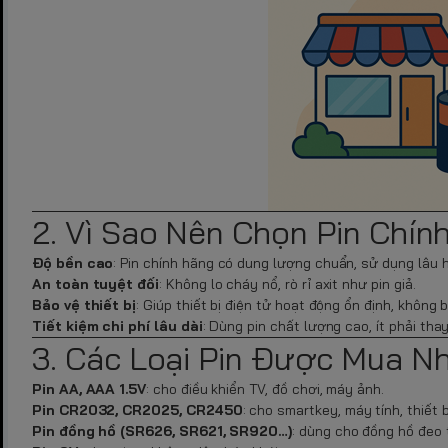
2. Vì Sao Nên Chọn Pin Chín
Độ bền cao
: Pin chính hãng có dung lượng chuẩn, sử dụng lâu 
An toàn tuyệt đối
: Không lo cháy nổ, rò rỉ axit như pin giả.
Bảo vệ thiết bị
: Giúp thiết bị điện tử hoạt động ổn định, không 
Tiết kiệm chi phí lâu dài
: Dùng pin chất lượng cao, ít phải th
3. Các Loại Pin Được Mua Nh
Pin AA, AAA 1.5V
: cho điều khiển TV, đồ chơi, máy ảnh.
Pin CR2032, CR2025, CR2450
: cho smartkey, máy tính, thiết b
Pin đồng hồ (SR626, SR621, SR920…)
: dùng cho đồng hồ đeo 