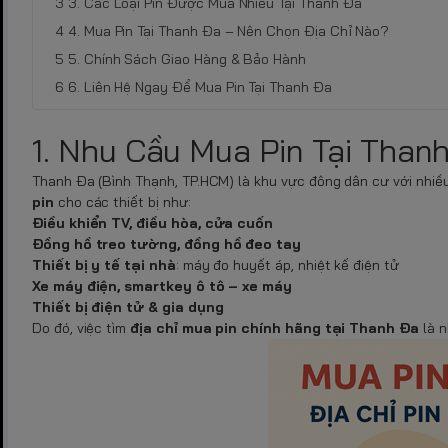
3. Các Loại Pin Được Mua Nhiều Tại Thanh Đa
4. Mua Pin Tại Thanh Đa – Nên Chọn Địa Chỉ Nào?
5. Chính Sách Giao Hàng & Bảo Hành
6. Liên Hệ Ngay Để Mua Pin Tại Thanh Đa
1. Nhu Cầu Mua Pin Tại Than
Thanh Đa (Bình Thạnh, TP.HCM) là khu vực đông dân cư với nhiều
pin
cho các thiết bị như:
Điều khiển TV, điều hòa, cửa cuốn
Đồng hồ treo tường, đồng hồ đeo tay
Thiết bị y tế tại nhà
: máy đo huyết áp, nhiệt kế điện tử
Xe máy điện, smartkey ô tô – xe máy
Thiết bị điện tử & gia dụng
Do đó, việc tìm
địa chỉ mua pin chính hãng tại Thanh Đa
là n