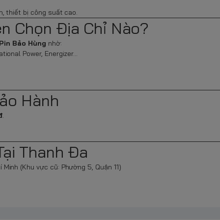
n, thiết bị công suất cao.
ên Chọn Địa Chỉ Nào?
Pin Bảo Hùng
nhờ:
ational Power, Energizer…
Bảo Hành
đ
.
Tại Thanh Đa
Minh (Khu vực cũ: Phường 5, Quận 11)