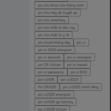
pin cho khóa cửa thông minh
pin cho máy đo huyết áp
pin cho smartkey
pin cho thiết bị đeo tay
pin cho thiết bị y tế
pin chuột không dây
pin cr
pin cr 2032 energizer
pin cr duracell
pin cr energizer
pin CR Lithium
pin cr maxell
pin cr panasonic
pin cr1632
pin cr2016
pin cr2023
Pin CR2025
pin cr2025 chính hãng
pin cr2025 energizer
pin cr2025 gp battery
pin cr2025 lithium