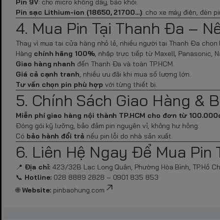
Pin 9V
: cho micro không dây, báo khói.
Pin sạc Lithium-ion (18650, 21700…)
: cho xe máy điện, đèn pi
4. Mua Pin Tại Thanh Đa – N
Thay vì mua tại cửa hàng nhỏ lẻ, nhiều người tại Thanh Đa chọn
Hàng
chính hãng 100%
, nhập trực tiếp từ Maxell, Panasonic, N
Giao hàng nhanh
đến Thanh Đa và toàn TP.HCM.
Giá cả cạnh tranh
, nhiều ưu đãi khi mua số lượng lớn.
Tư vấn chọn pin phù hợp
với từng thiết bị.
5. Chính Sách Giao Hàng & 
Miễn phí giao hàng nội thành TP.HCM cho đơn từ 100.000
Đóng gói kỹ lưỡng, bảo đảm pin nguyên vỉ, không hư hỏng.
Có
bảo hành đổi trả
nếu pin lỗi do nhà sản xuất.
6. Liên Hệ Ngay Để Mua Pin 
📍
Địa chỉ:
423/32B Lạc Long Quân, Phường Hòa Bình, TP.Hồ Chí 
📞
Hotline:
028 8889 2828 – 0901 835 853
🌐
Website:
pinbaohung.com