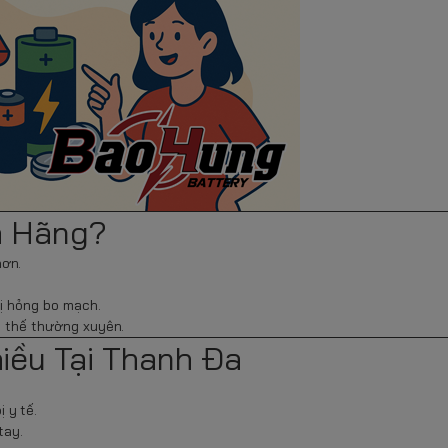
h Hãng?
hơn.
bị hỏng bo mạch.
ay thế thường xuyên.
iều Tại Thanh Đa
ị y tế.
tay.