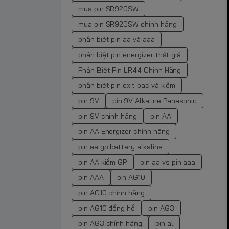
mua pin SR920SW
mua pin SR920SW chính hãng
phân biệt pin aa và aaa
phân biệt pin energizer thật giả
Phân Biệt Pin LR44 Chính Hãng
phân biệt pin oxit bạc và kiềm
pin 9V
pin 9V Alkaline Panasonic
pin 9V chính hãng
pin AA
pin AA Energizer chính hãng
pin aa gp battery alkaline
pin AA kiềm GP
pin aa vs pin aaa
pin AAA
pin AG10
pin AG10 chính hãng
pin AG10 đồng hồ
pin AG3
pin AG3 chính hãng
pin al