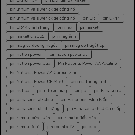
pin Lithium 3V
pin Lithium 3V Maxell
pin lithium và silver oxide đồng hồ
pin lithium vs silver oxide đồng hồ
pin LR
pin LR44
Pin LR44 chính hãng
pin max
pin maxell
pin maxell cr2032
pin máy ảnh
pin máy đo đường huyết
pin máy đo huyết áp
pin nation power
pin nation power aa
pin nation power aaa
Pin National Power AA Alkaline
Pin National Power AA Carbon-Zinc
pin National Power CR2450
pin nhà thông minh
pin nút áo
pin ô tô xe máy
pin pa
pin Panasonic
pin panasonic alkaline
pin Panasonic Blue Kiềm
Pin panasonic chính hãng
pin Panasonic Gold Cao cấp
pin remote cửa cuốn
pin remote điều hòa
pin remote ô tô
pin reomte TV
pin sạc