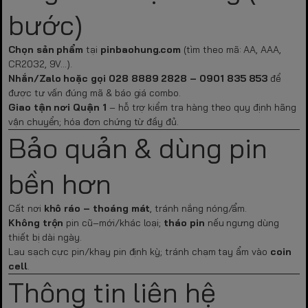
bước)
Chọn sản phẩm
tại
pinbaohung.com
(tìm theo mã: AA, AAA,
CR2032, 9V…).
Nhắn/Zalo hoặc gọi
028 8889 2828 – 0901 835 853
để
được tư vấn đúng mã & báo giá combo.
Giao tận nơi Quận 1
– hỗ trợ kiểm tra hàng theo quy định hãng
vận chuyển; hóa đơn chứng từ đầy đủ.
Bảo quản & dùng pin
bền hơn
Cất nơi
khô ráo – thoáng mát
, tránh nắng nóng/ẩm.
Không trộn
pin cũ–mới/khác loại;
tháo pin
nếu ngưng dùng
thiết bị dài ngày.
Lau sạch cực pin/khay pin định kỳ; tránh chạm tay ẩm vào
coin
cell
.
Thông tin liên hệ