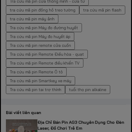
Tra cứu mã pin cửa thông minh - cửa từ
tra cứu mã pin đồng hồ treo tường
tra cứu mã pin flash
tra cứu mã pin máy ảnh
Tra cứu mã pin Máy đo đường huyết
Tra cứu mã pin Máy đo huyết áp
Tra cứu mã pin remote cửa cuốn
Tra cứu mã pin Remote Điều hòa - quạt
Tra cứu mã pin Remote điều khiển TV
Tra cứu mã pin Remote Ô tô
Tra cứu mã pin Smartkey xe máy
Tra cứu mã pin tai trợ thính
tuổi thọ pin alkaline
Bài viết liên quan
Địa Chỉ Bán Pin AG3 Chuyên Dụng Cho Đèn
Laser, Đồ Chơi Trẻ Em