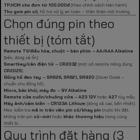
TP.HCM cho đơn từ 100.000đ
(theo chính sách hiện hành).
Thu gom pin cũ
, hỗ trợ xử lý an toàn – thân thiện môi trường.
Chọn đúng pin theo
thiết bị (tóm tắt)
Remote TV/điều hòa, chuột – bàn phím
→
AA/AAA Alkaline
(bền, dòng xả ổn).
Smartkey/cân điện tử
→
CR2032
(một số remote mỏng dùng
CR2025
).
Đồng hồ đeo tay
→
SR626, SR621, SR920
(Silver Oxide –
chuẩn cho đồng hồ).
Micro, báo khói, máy đo
→
9V Alkaline
.
Remote cửa cuốn/chuông cửa
→
A23 12V
hoặc
A27
tùy mẫu.
Máy ảnh/cảm biến
→
CR123A Lithium
(dòng xả cao, bền nhiệt).
Mẹo: kiểm tra
mã in trên viên pin cũ/khay pin
trước khi đặt;
không trộn pin
cũ–mới
hoặc
khác thương hiệu
trong cùng
thiết bị.
Quy trình đặt hàng (3