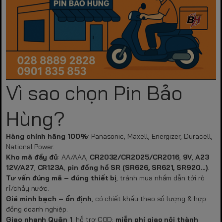
Vì sao chọn Pin Bảo
Hùng?
Hàng chính hãng 100%
: Panasonic, Maxell, Energizer, Duracell,
National Power.
Kho mã đầy đủ
: AA/AAA,
CR2032/CR2025/CR2016
,
9V
,
A23
12V/A27
,
CR123A
,
pin đồng hồ SR (SR626, SR621, SR920…)
.
Tư vấn đúng mã – đúng thiết bị
, tránh mua nhầm dẫn tới rò
rỉ/chảy nước.
Giá minh bạch – ổn định
, có chiết khấu theo số lượng & hợp
đồng doanh nghiệp.
Giao nhanh Quận 1
, hỗ trợ COD;
miễn phí giao nội thành