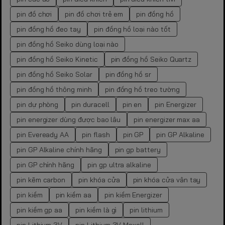
pin đồ chơi
pin đồ chơi trẻ em
pin đồng hồ
pin đồng hồ đeo tay
pin đồng hồ loại nào tốt
pin đồng hồ Seiko dùng loại nào
pin đồng hồ Seiko Kinetic
pin đồng hồ Seiko Quartz
pin đồng hồ Seiko Solar
pin đồng hồ sr
pin đồng hồ thông minh
pin đồng hồ treo tường
pin dự phòng
pin duracell
pin en
pin Energizer
pin energizer dùng được bao lâu
pin energizer max aa
pin Eveready AA
pin flash
pin GP
pin GP Alkaline
pin GP Alkaline chính hãng
pin gp battery
pin GP chính hãng
pin gp ultra alkaline
pin kẽm carbon
pin khóa cửa
pin khóa cửa vân tay
pin kiềm
pin kiềm aa
pin kiềm Energizer
pin kiềm gp aa
pin kiềm là gì
pin lithium