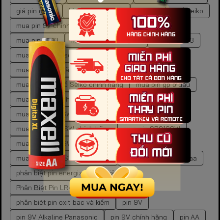
giá pin gp aa
kích thước pin aa
mã pin đồng hồ Seiko
mua pin 9V chính hãng
mua pin aa chính hãng
mua pin AG10
mua pin AG10 đồng hồ
mua pin AG3
mua pin AG3 laser
mua pin AG3 laser chính hãng
mua pin chính hãng
mua pin cr2450 chính hãng
mua pin đồng hồ Seiko chính hãng
mua pin gp ở đâu
mua pin LR chính hãng
mua pin SR621SW
mua pin SR621SW chính hãng
mua pin SR626SW chính hãng
mua pin SR916SW
mua pin SR916SW chính hãng
mua pin SR920SW
mua pin SR920SW chính hãng
phân biệt pin aa và aaa
phân biệt pin energizer thật giả
Phân Biệt Pin LR44 Chính Hãng
phân biệt pin oxit bạc và kiềm
pin 9V
pin 9V Alkaline Panasonic
pin 9V chính hãng
pin AA