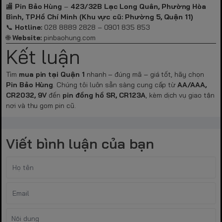
🏬
Pin Bảo Hùng
–
423/32B Lạc Long Quân, Phường Hòa
Bình, TP.Hồ Chí Minh (Khu vực cũ: Phường 5, Quận 11)
📞
Hotline:
028 8889 2828 – 0901 835 853
🌐
Website:
pinbaohung.com
Kết luận
Tìm
mua pin tại Quận 1
nhanh – đúng mã – giá tốt, hãy chọn
Pin Bảo Hùng
. Chúng tôi luôn sẵn sàng cung cấp từ
AA/AAA,
CR2032, 9V
đến
pin đồng hồ SR, CR123A
, kèm dịch vụ giao tận
nơi và thu gom pin cũ.
Viết bình luận của bạn