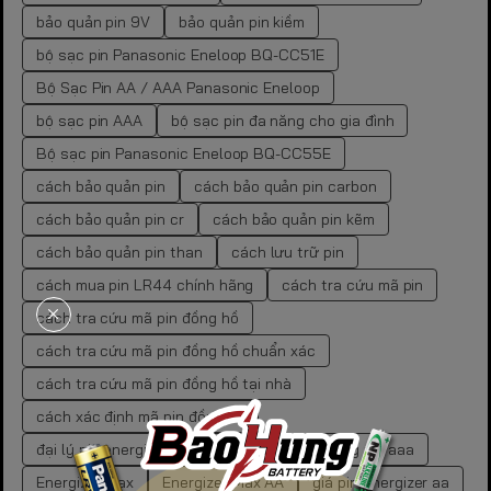
bảo quản pin 9V
bảo quản pin kiềm
bộ sạc pin Panasonic Eneloop BQ-CC51E
Bộ Sạc Pin AA / AAA Panasonic Eneloop
bộ sạc pin AAA
bộ sạc pin đa năng cho gia đình
Bộ sạc pin Panasonic Eneloop BQ-CC55E
cách bảo quản pin
cách bảo quản pin carbon
cách bảo quản pin cr
cách bảo quản pin kẽm
cách bảo quản pin than
cách lưu trữ pin
cách mua pin LR44 chính hãng
cách tra cứu mã pin
cách tra cứu mã pin đồng hồ
cách tra cứu mã pin đồng hồ chuẩn xác
cách tra cứu mã pin đồng hồ tại nhà
cách xác định mã pin đồng hồ
đại lý pin energizer chính hãng
dung lượng pin aaa
Energizer Max
Energizer Max AA
giá pin energizer aa