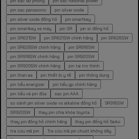
pin sạc dự phòng
pin sạc national power
pin sạc panasonic
pin silver oxide
pin silver oxide đồng hồ
pin smartkey
pin smartkey xe máy
pin SR
pin sr đồng hồ
pin SR621SW
pin SR621SW chính hãng
pin SR626SW
pin SR626SW chính hãng
pin SR916SW
pin SR916SW chính hãng
pin SR920SW
pin SR920SW chính hãng
pin tai trợ thính
pin than aa
pin thiết bị y tế
pin thông dụng
pin tiểu energizer
pin tiểu gp chính hãng
pin tiểu và pin đũa
sạc pin AAA
so sánh pin silver oxide vs alkaline đồng hồ
SR916SW
SR920SW
thay pin chìa khóa toyota
thay pin đồng hồ chính hãng
thay pin đồng hồ Seiko
tra cứu mã pin
Tra cứu mã pin chuột không dây