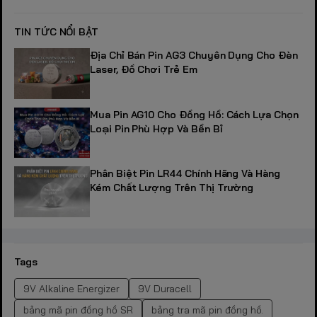
TIN TỨC NỔI BẬT
Địa Chỉ Bán Pin AG3 Chuyên Dụng Cho Đèn
Laser, Đồ Chơi Trẻ Em
Mua Pin AG10 Cho Đồng Hồ: Cách Lựa Chọn
Loại Pin Phù Hợp Và Bền Bỉ
Phân Biệt Pin LR44 Chính Hãng Và Hàng
Kém Chất Lượng Trên Thị Trường
Tags
9V Alkaline Energizer
9V Duracell
bảng mã pin đồng hồ SR
bảng tra mã pin đồng hồ.