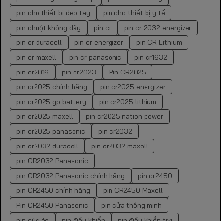
pin cho thiết bị đeo tay
pin cho thiết bị y tế
pin chuột không dây
pin cr
pin cr 2032 energizer
pin cr duracell
pin cr energizer
pin CR Lithium
pin cr maxell
pin cr panasonic
pin cr1632
pin cr2016
pin cr2023
Pin CR2025
pin cr2025 chính hãng
pin cr2025 energizer
pin cr2025 gp battery
pin cr2025 lithium
pin cr2025 maxell
pin cr2025 nation power
pin cr2025 panasonic
pin cr2032
pin cr2032 duracell
pin cr2032 maxell
pin CR2032 Panasonic
pin CR2032 Panasonic chính hãng
pin cr2450
pin CR2450 chính hãng
pin CR2450 Maxell
Pin CR2450 Panasonic
pin cửa thông minh
pin cúc áo
pin điều khiển
pin điều khiển tivi