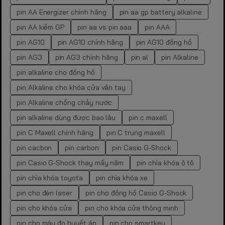
pin AA Energizer chính hãng
pin aa gp battery alkaline
pin AA kiềm GP
pin aa vs pin aaa
pin AAA
pin AG10
pin AG10 chính hãng
pin AG10 đồng hồ
pin AG3
pin AG3 chính hãng
pin al
pin Alkaline
pin alkaline cho đồng hồ
pin Alkaline cho khóa cửa vân tay
pin Alkaline chống chảy nước
pin alkaline dùng được bao lâu
pin c maxell
pin C Maxell chính hãng
pin C trung maxell
pin cacbon
pin carbon
pin Casio G-Shock
pin Casio G-Shock thay mấy năm
pin chìa khóa ô tô
pin chìa khóa toyota
pin chìa khóa xe
pin cho đèn laser
pin cho đồng hồ Casio G-Shock
pin cho khóa cửa
pin cho khóa cửa thông minh
pin cho máy đo huyết áp
pin cho smartkey