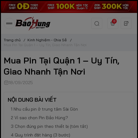
0
Trang chủ
/
Kinh Nghiệm - Chia Sẻ
/
Mua Pin Tại Quận 1 – Uy Tín, Giao Nhanh Tận Nơi
Mua Pin Tại Quận 1 – Uy Tín,
Giao Nhanh Tận Nơi
18/09/2025
NỘI DUNG BÀI VIẾT
Nhu cầu pin ở trung tâm Sài Gòn
Vì sao chọn Pin Bảo Hùng?
Chọn đúng pin theo thiết bị (tóm tắt)
Quy trình đặt hàng (3 bước)