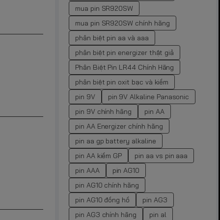
mua pin SR920SW
mua pin SR920SW chính hãng
phân biệt pin aa và aaa
phân biệt pin energizer thật giả
Phân Biệt Pin LR44 Chính Hãng
phân biệt pin oxit bạc và kiềm
pin 9V
pin 9V Alkaline Panasonic
pin 9V chính hãng
pin AA
pin AA Energizer chính hãng
pin aa gp battery alkaline
pin AA kiềm GP
pin aa vs pin aaa
pin AAA
pin AG10
pin AG10 chính hãng
pin AG10 đồng hồ
pin AG3
pin AG3 chính hãng
pin al