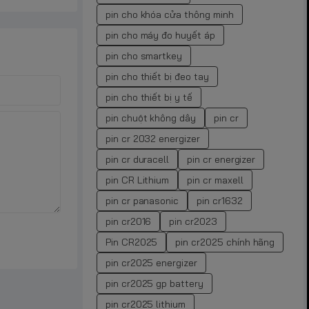
pin cho khóa cửa thông minh
pin cho máy đo huyết áp
pin cho smartkey
pin cho thiết bị đeo tay
pin cho thiết bị y tế
pin chuột không dây
pin cr
pin cr 2032 energizer
pin cr duracell
pin cr energizer
pin CR Lithium
pin cr maxell
pin cr panasonic
pin cr1632
pin cr2016
pin cr2023
Pin CR2025
pin cr2025 chính hãng
pin cr2025 energizer
pin cr2025 gp battery
pin cr2025 lithium