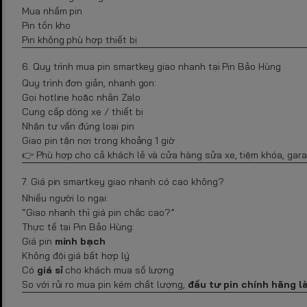
Mua nhầm pin
Pin tồn kho
Pin không phù hợp thiết bị
6. Quy trình mua pin smartkey giao nhanh tại Pin Bảo Hùng
Quy trình đơn giản, nhanh gọn:
Gọi hotline hoặc nhắn Zalo
Cung cấp dòng xe / thiết bị
Nhận tư vấn đúng loại pin
Giao pin tận nơi trong khoảng 1 giờ
👉 Phù hợp cho cả khách lẻ và cửa hàng sửa xe, tiệm khóa, gara
7. Giá pin smartkey giao nhanh có cao không?
Nhiều người lo ngại:
“Giao nhanh thì giá pin chắc cao?”
Thực tế tại Pin Bảo Hùng:
Giá pin
minh bạch
Không đội giá bất hợp lý
Có
giá sỉ
cho khách mua số lượng
So với rủi ro mua pin kém chất lượng,
đầu tư pin chính hãng l