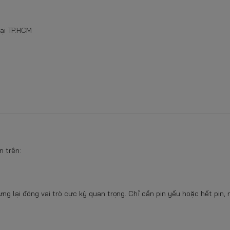
tại TP.HCM
n trên:
 lại đóng vai trò cực kỳ quan trọng. Chỉ cần pin yếu hoặc hết pin,