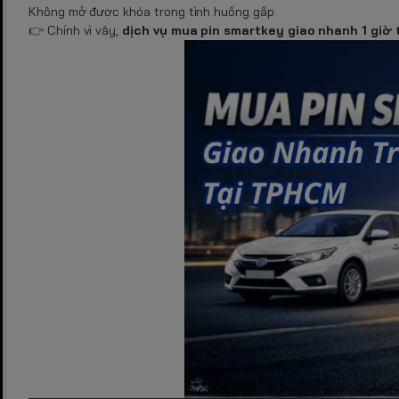
Không mở được khóa trong tình huống gấp
👉 Chính vì vậy,
dịch vụ mua pin smartkey giao nhanh 1 giờ