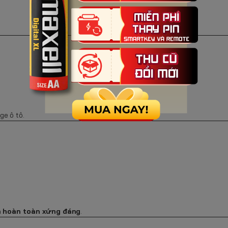
ge ô tô.
à hoàn toàn xứng đáng
.