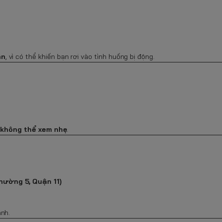
ẳn
, vì có thể khiến bạn rơi vào tình huống bị động.
ố không thể xem nhẹ
.
hường 5, Quận 11)
anh.