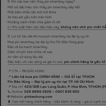
8. Khi nào bạn nên thay pin smartkey ngay?
Một số dấu hiệu cho thấy pin smartkey sắp hết:
Phải bấm nhiều lần mới mở khóa
Xe báo pin yếu trên màn hình
Khoảng cách nhận chìa giảm rõ rệt
👉 Khi xuất hiện các dấu hiệu này,
không nên chờ pin chết h
9. Lợi ích lâu dài khi mua pin smartkey tại đại lý uy tín
Mua pin smartkey tại đại lý như Pin Bảo Hùng giúp:
Bảo vệ bo mạch smartkey
Giảm chi phí sửa chữa về sau
An tâm sử dụng lâu dài
Đặc biệt, với các dòng xe giá trị cao,
pin chính hãng là yếu t
📍 CTA – PIN BẢO HÙNG
📍
Liên hệ mua pin CHÍNH HÃNG – GIÁ SỈ tại TP.HCM
Pin Bảo Hùng – Đại lý pin uy tín tại TP. Hồ Chí Minh
📍 Địa chỉ:
423/32B Lạc Long Quân, P. Hòa Bình, TP.HCM (P
📞 Hotline:
028 8889 2828 – 0901 835 853
🌐 Website:
pinbaohung.com
🔋 Cam kết hàng chính hãng – bảo hành rõ ràng – giá sỉ cạnh tr