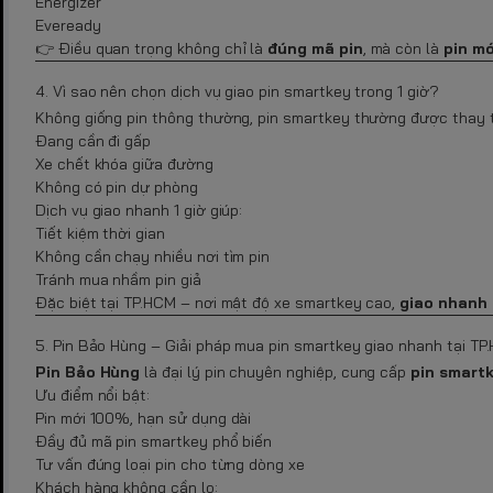
Energizer
Eveready
👉 Điều quan trọng không chỉ là
đúng mã pin
, mà còn là
pin mớ
4. Vì sao nên chọn dịch vụ giao pin smartkey trong 1 giờ?
Không giống pin thông thường, pin smartkey thường được thay t
Đang cần đi gấp
Xe chết khóa giữa đường
Không có pin dự phòng
Dịch vụ giao nhanh 1 giờ giúp:
Tiết kiệm thời gian
Không cần chạy nhiều nơi tìm pin
Tránh mua nhầm pin giả
Đặc biệt tại TP.HCM – nơi mật độ xe smartkey cao,
giao nhanh 
5. Pin Bảo Hùng – Giải pháp mua pin smartkey giao nhanh tại TP
Pin Bảo Hùng
là đại lý pin chuyên nghiệp, cung cấp
pin smart
Ưu điểm nổi bật:
Pin mới 100%, hạn sử dụng dài
Đầy đủ mã pin smartkey phổ biến
Tư vấn đúng loại pin cho từng dòng xe
Khách hàng không cần lo: