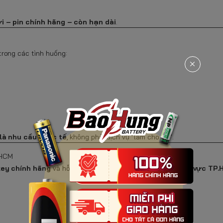
i – pin chính hãng – còn hạn dài
.
rong các tình huống:
là nhu cầu thực tế
, không phải dịch vụ “làm cho có”.
.HCM
key chính hãng
và hỗ trợ
giao nhanh trong 1 giờ tại khu vực TP