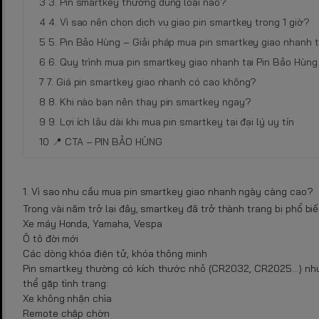
3. Pin smartkey thường dùng loại nào?
4. Vì sao nên chọn dịch vụ giao pin smartkey trong 1 giờ?
5. Pin Bảo Hùng – Giải pháp mua pin smartkey giao nhanh 
6. Quy trình mua pin smartkey giao nhanh tại Pin Bảo Hùng
7. Giá pin smartkey giao nhanh có cao không?
8. Khi nào bạn nên thay pin smartkey ngay?
9. Lợi ích lâu dài khi mua pin smartkey tại đại lý uy tín
📍 CTA – PIN BẢO HÙNG
1. Vì sao nhu cầu mua pin smartkey giao nhanh ngày càng cao?
Trong vài năm trở lại đây, smartkey đã trở thành trang bị phổ biế
Xe máy Honda, Yamaha, Vespa
Ô tô đời mới
Các dòng khóa điện tử, khóa thông minh
Pin smartkey thường có kích thước nhỏ (CR2032, CR2025…) nhưng
thể gặp tình trạng:
Xe không nhận chìa
Remote chập chờn