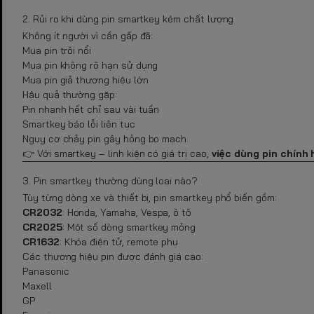
2. Rủi ro khi dùng pin smartkey kém chất lượng
Không ít người vì cần gấp đã:
Mua pin trôi nổi
Mua pin không rõ hạn sử dụng
Mua pin giả thương hiệu lớn
Hậu quả thường gặp:
Pin nhanh hết chỉ sau vài tuần
Smartkey báo lỗi liên tục
Nguy cơ chảy pin gây hỏng bo mạch
👉 Với smartkey – linh kiện có giá trị cao,
việc dùng pin chính
3. Pin smartkey thường dùng loại nào?
Tùy từng dòng xe và thiết bị, pin smartkey phổ biến gồm:
CR2032
: Honda, Yamaha, Vespa, ô tô
CR2025
: Một số dòng smartkey mỏng
CR1632
: Khóa điện tử, remote phụ
Các thương hiệu pin được đánh giá cao:
Panasonic
Maxell
GP