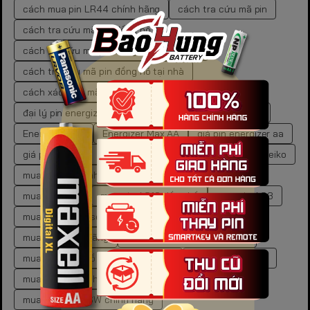
cách mua pin LR44 chính hãng
cách tra cứu mã pin
cách tra cứu mã pin đồng hồ
cách tra cứu mã pin đồng hồ chuẩn xác
cách tra cứu mã pin đồng hồ tại nhà
cách xác định mã pin đồng hồ
đại lý pin energizer chính hãng
dung lượng pin aaa
Energizer Max
Energizer Max AA
giá pin energizer aa
giá pin gp aa
kích thước pin aa
mã pin đồng hồ Seiko
mua pin 9V chính hãng
mua pin aa chính hãng
mua pin AG10
mua pin AG10 đồng hồ
mua pin AG3
mua pin AG3 laser
mua pin AG3 laser chính hãng
mua pin chính hãng
mua pin cr2450 chính hãng
mua pin đồng hồ Seiko chính hãng
mua pin gp ở đâu
mua pin LR chính hãng
mua pin SR621SW
mua pin SR621SW chính hãng