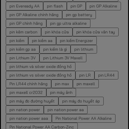
pin Eveready AA
pin flash
pin GP
pin GP Alkaline
pin GP Alkaline chính hãng
pin gp battery
pin GP chính hãng
pin gp ultra alkaline
pin kẽm carbon
pin khóa cửa
pin khóa cửa vân tay
pin kiềm
pin kiềm aa
pin kiềm Energizer
pin kiềm gp aa
pin kiềm là gì
pin lithium
pin Lithium 3V
pin Lithium 3V Maxell
pin lithium và silver oxide đồng hồ
pin lithium vs silver oxide đồng hồ
pin LR
pin LR44
Pin LR44 chính hãng
pin max
pin maxell
pin maxell cr2032
pin máy ảnh
pin máy đo đường huyết
pin máy đo huyết áp
pin nation power
pin nation power aa
pin nation power aaa
Pin National Power AA Alkaline
Pin National Power AA Carbon-Zinc