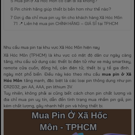
Mua pin ở Xã Hóc Môn có cần đi xa không?
Pin chính hãng giúp thiết bị bền hơn như thế nào?
Gợi ý địa chỉ mua pin uy tín cho khách hàng Xã Hóc Môn
📍 Liên hệ mua pin CHÍNH HÃNG – GIÁ SỈ tại TP.HCM
Nhu cầu mua pin tại khu vực Xã Hóc Môn hiện nay
Xã Hóc Môn (TP.HCM) là khu vực có mật độ dân cư ngày càng
tăng, nhu cầu sử dụng các thiết bị điện tử như xe máy smartkey,
remote cửa cuốn, đồng hồ, cân điện tử, thiết bị y tế gia đình…
ngày một phổ biến. Điều này kéo theo nhu cầu
mua pin ở Xã
Hóc Môn
tăng mạnh, đặc biệt là các loại pin thông dụng như pin
CR2032, pin AA, AAA, pin lithium 3V.
Tuy nhiên, không phải ai cũng biết cách chọn pin chất lượng và
địa chỉ mua pin uy tín, dẫn đến tình trạng mua nhầm pin giả, pin
kém chất lượng, gây nhanh hết pin và hỏng thiết bị.