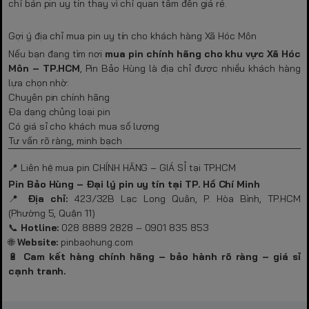
chỉ bán pin uy tín thay vì chỉ quan tâm đến giá rẻ.
Gợi ý địa chỉ mua pin uy tín cho khách hàng Xã Hóc Môn
Nếu bạn đang tìm nơi
mua pin chính hãng cho khu vực Xã Hóc
Môn – TP.HCM
, Pin Bảo Hùng là địa chỉ được nhiều khách hàng
lựa chọn nhờ:
Chuyên pin chính hãng
Đa dạng chủng loại pin
Có giá sỉ cho khách mua số lượng
Tư vấn rõ ràng, minh bạch
📍 Liên hệ mua pin CHÍNH HÃNG – GIÁ SỈ tại TP.HCM
Pin Bảo Hùng – Đại lý pin uy tín tại TP. Hồ Chí Minh
📍
Địa chỉ:
423/32B Lạc Long Quân, P. Hòa Bình, TP.HCM
(Phường 5, Quận 11)
📞
Hotline:
028 8889 2828 – 0901 835 853
🌐
Website:
pinbaohung.com
🔋
Cam kết hàng chính hãng – bảo hành rõ ràng – giá sỉ
cạnh tranh.