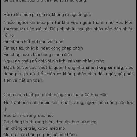
Rủi ro khi mua pin giá rẻ, không rõ nguồn gốc
Nhiều người khi mua pin tại khu vực ngoại thành như Hóc Môn
thường ưu tiên giá rẻ. Đây chính là nguyên nhân dẫn đến nhiều
rủi ro:
Pin nhanh hết chỉ sau vài tuần
Pin sụt áp, thiết bị hoạt động chập chờn
Pin chảy nước làm hỏng mạch điện
Nguy cơ cháy nổ đối với pin lithium kém chất lượng
Đặc biệt với các thiết bị quan trọng như
smartkey xe máy
, việc
dùng pin giả có thể khiến xe không nhận chìa đột ngột, gây bất
tiện và mất an toàn.
Cách nhận biết pin chính hãng khi mua ở Xã Hóc Môn
Để tránh mua nhầm pin kém chất lượng, người tiêu dùng nên lưu
ý:
Bao bì in rõ ràng, sắc nét
Có thông tin thương hiệu, điện áp, hạn sử dụng
Pin không bị trầy xước, méo mó
Mua tại cửa hàng uy tín, có bảo hành