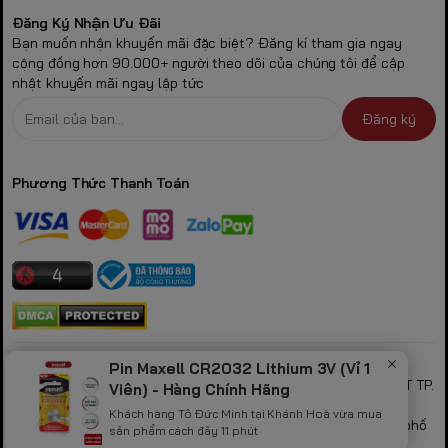
Đăng Ký Nhận Ưu Đãi
Bạn muốn nhận khuyến mãi đặc biệt? Đăng kí tham gia ngay
cộng đồng hơn 90.000+ người theo dõi của chúng tôi để cập
nhật khuyến mãi ngay lập tức
Đăng ký
Phương Thức Thanh Toán
CÔNG TY TNHH GAMING STORE
Pin Maxell CR2032 Lithium 3V (Vỉ 1
MST: 0317530856 theo GPKD số 0317530856 do sở KH & ĐT TP.
Viên) - Hàng Chính Hãng
HCM cấp ngày 21/10/2022
Khách hàng Tô Ðức Minh tại Khánh Hoà vừa mua
Địa chỉ: 423/32B Lạc Long Quân, Phường Hòa Bình, Thành phố
sản phẩm cách đây 11 phút
Hồ Chí Minh, Việt Nam