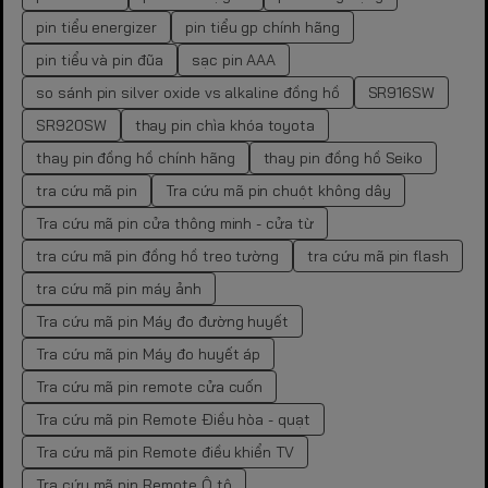
pin tiểu energizer
pin tiểu gp chính hãng
pin tiểu và pin đũa
sạc pin AAA
so sánh pin silver oxide vs alkaline đồng hồ
SR916SW
SR920SW
thay pin chìa khóa toyota
thay pin đồng hồ chính hãng
thay pin đồng hồ Seiko
tra cứu mã pin
Tra cứu mã pin chuột không dây
Tra cứu mã pin cửa thông minh - cửa từ
tra cứu mã pin đồng hồ treo tường
tra cứu mã pin flash
tra cứu mã pin máy ảnh
Tra cứu mã pin Máy đo đường huyết
Tra cứu mã pin Máy đo huyết áp
Tra cứu mã pin remote cửa cuốn
Tra cứu mã pin Remote Điều hòa - quạt
Tra cứu mã pin Remote điều khiển TV
Tra cứu mã pin Remote Ô tô