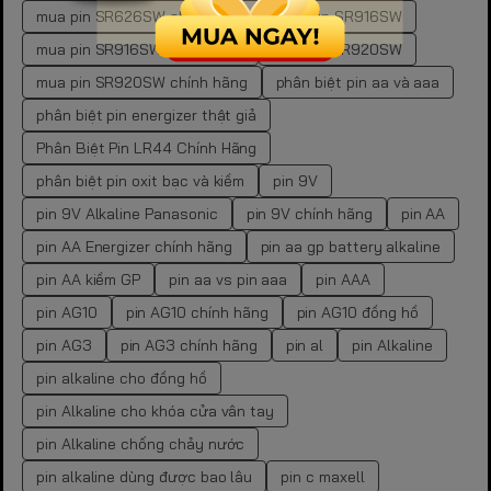
mua pin SR626SW chính hãng
mua pin SR916SW
mua pin SR916SW chính hãng
mua pin SR920SW
mua pin SR920SW chính hãng
phân biệt pin aa và aaa
phân biệt pin energizer thật giả
Phân Biệt Pin LR44 Chính Hãng
phân biệt pin oxit bạc và kiềm
pin 9V
pin 9V Alkaline Panasonic
pin 9V chính hãng
pin AA
pin AA Energizer chính hãng
pin aa gp battery alkaline
pin AA kiềm GP
pin aa vs pin aaa
pin AAA
pin AG10
pin AG10 chính hãng
pin AG10 đồng hồ
pin AG3
pin AG3 chính hãng
pin al
pin Alkaline
pin alkaline cho đồng hồ
pin Alkaline cho khóa cửa vân tay
pin Alkaline chống chảy nước
pin alkaline dùng được bao lâu
pin c maxell