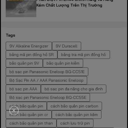
Kém Chất Lượng Trên Thị Trường
Tags
9V Alkaline Energizer
9V Duracell
bảng mã pin đồng hồ SR
bảng tra mã pin đồng hồ.
bảo quản pin 9V
bảo quản pin kiềm
bộ sạc pin Panasonic Eneloop BQ-CC51E
Bộ Sạc Pin AA / AAA Panasonic Eneloop
bộ sạc pin AAA
bộ sạc pin đa năng cho gia đình
Bộ sạc pin Panasonic Eneloop BQ-CC55E
cách bảo quản pin
cách bảo quản pin carbon
cách bảo quản pin cr
cách bảo quản pin kẽm
cách bảo quản pin than
cách lưu trữ pin