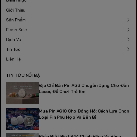
Giới Thiệu
Sản Phẩm
Flash Sale
Dịch Vụ
Tin Tức
Liên Hệ
TIN TỨC NỔI BẬT
Địa Chỉ Bán Pin AG3 Chuyên Dụng Cho Đèn
Laser, Đồ Chơi Trẻ Em
Mua Pin AG10 Cho Đồng Hồ: Cách Lựa Chọn
Loại Pin Phù Hợp Và Bền Bỉ
Phân Biệt Pin LR44 Chính Hãng Và Hàng