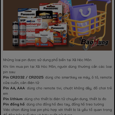
Những loại pin được sử dụng phổ biến tại Xã Hóc Môn
Khi tìm mua pin tại Xã Hóc Môn, người dùng thường cần các loại
pin sau:
Pin CR2032 / CR2025
: dùng cho smartkey xe máy, ô tô, remote
cửa cuốn, cân điện tử
Pin AA, AAA
: dùng cho remote tivi, chuột không dây, đồ chơi trẻ
em
Pin lithium
: dùng cho thiết bị điện tử chuyên dụng, thiết bị đo
Pin đồng hồ
: dùng cho đồng hồ đeo tay, đồng hồ treo tường
Việc chọn đúng loại pin phù hợp với thiết bị là yếu tố quan trọng
để đảm bảo tuổi thọ và hiệu suất sử dụng.