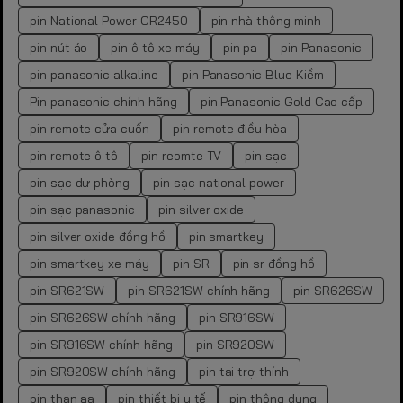
pin National Power CR2450
pin nhà thông minh
pin nút áo
pin ô tô xe máy
pin pa
pin Panasonic
pin panasonic alkaline
pin Panasonic Blue Kiềm
Pin panasonic chính hãng
pin Panasonic Gold Cao cấp
pin remote cửa cuốn
pin remote điều hòa
pin remote ô tô
pin reomte TV
pin sạc
pin sạc dự phòng
pin sạc national power
pin sạc panasonic
pin silver oxide
pin silver oxide đồng hồ
pin smartkey
pin smartkey xe máy
pin SR
pin sr đồng hồ
pin SR621SW
pin SR621SW chính hãng
pin SR626SW
pin SR626SW chính hãng
pin SR916SW
pin SR916SW chính hãng
pin SR920SW
pin SR920SW chính hãng
pin tai trợ thính
pin than aa
pin thiết bị y tế
pin thông dụng