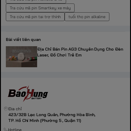
Tra cứu mã pin Smartkey xe máy
Tra cứu mã pin tai trợ thính
tuổi thọ pin alkaline
Bài viết liên quan
Địa Chỉ Bán Pin AG3 Chuyên Dụng Cho Đèn
Laser, Đồ Chơi Trẻ Em
Địa chỉ
423/32B Lạc Long Quân, Phường Hòa Bình,
TP. Hồ Chí Minh (Phường 5 , Quận 11)
Hotline