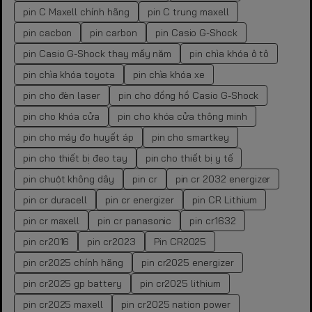
pin C Maxell chính hãng
pin C trung maxell
pin cacbon
pin carbon
pin Casio G-Shock
pin Casio G-Shock thay mấy năm
pin chìa khóa ô tô
pin chìa khóa toyota
pin chìa khóa xe
pin cho đèn laser
pin cho đồng hồ Casio G-Shock
pin cho khóa cửa
pin cho khóa cửa thông minh
pin cho máy đo huyết áp
pin cho smartkey
pin cho thiết bị đeo tay
pin cho thiết bị y tế
pin chuột không dây
pin cr
pin cr 2032 energizer
pin cr duracell
pin cr energizer
pin CR Lithium
pin cr maxell
pin cr panasonic
pin cr1632
pin cr2016
pin cr2023
Pin CR2025
pin cr2025 chính hãng
pin cr2025 energizer
pin cr2025 gp battery
pin cr2025 lithium
pin cr2025 maxell
pin cr2025 nation power