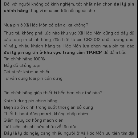
Đối với người không có kinh nghiệm, tốt nhất nên chọn
đại lý pin
chính hãng
thay vì mua pin trôi nổi ngoài chợ.
Mua pin ở Xã Hóc Môn có cần đi xa không?
Thực tế, không phải lúc nào khu vực Xã Hóc Môn cũng có đầy đủ
các loại pin chính hãng, đặc biệt là pin CR2032 chất lượng cao.
Vì vậy, nhiều khách hàng tại Hóc Môn lựa chọn mua pin tại các
đại lý pin uy tín ở khu vực trung tâm TP.HCM
để đảm bảo:
Pin chính hãng 100%
Đầy đủ chủng loại
Giá sỉ tốt khi mua nhiều
Tư vấn đúng loại pin cần dùng
Pin chính hãng giúp thiết bị bền hơn như thế nào?
Khi sử dụng pin chính hãng:
Điện áp ổn định trong suốt thời gian sử dụng
Thiết bị hoạt động mượt, không chập chờn
Giảm nguy cơ hỏng mạch điện
Tiết kiệm chi phí sửa chữa về lâu dài
Đây là lý do ngày càng nhiều người ở Xã Hóc Môn ưu tiên tìm địa