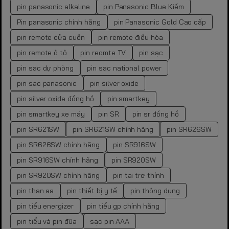
pin panasonic alkaline
pin Panasonic Blue Kiềm
Pin panasonic chính hãng
pin Panasonic Gold Cao cấp
pin remote cửa cuốn
pin remote điều hòa
pin remote ô tô
pin reomte TV
pin sạc
pin sạc dự phòng
pin sạc national power
pin sạc panasonic
pin silver oxide
pin silver oxide đồng hồ
pin smartkey
pin smartkey xe máy
pin SR
pin sr đồng hồ
pin SR621SW
pin SR621SW chính hãng
pin SR626SW
pin SR626SW chính hãng
pin SR916SW
pin SR916SW chính hãng
pin SR920SW
pin SR920SW chính hãng
pin tai trợ thính
pin than aa
pin thiết bị y tế
pin thông dụng
pin tiểu energizer
pin tiểu gp chính hãng
pin tiểu và pin đũa
sạc pin AAA