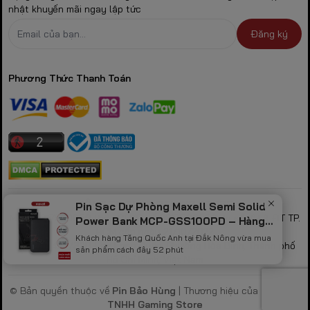
nhật khuyến mãi ngay lập tức
Đăng ký
Phương Thức Thanh Toán
CÔNG TY TNHH GAMING STORE
Pin Sạc Dự Phòng Maxell Semi Solid
MST: 0317530856 theo GPKD số 0317530856 do sở KH & ĐT TP.
Power Bank MCP-GSS100PD – Hàng
HCM cấp ngày 21/10/2022
Chính Hãng
Khách hàng Tăng Quốc Anh tại Đắk Nông vừa mua
Địa chỉ: 423/32B Lạc Long Quân, Phường Hòa Bình, Thành phố
sản phẩm cách đây 52 phút
Hồ Chí Minh, Việt Nam
© Bản quyền thuộc về
Pin Bảo Hùng
| Thương hiệu của
Công Ty
TNHH Gaming Store