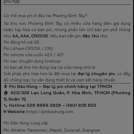
phù hợp.
Có thể mua pin ở đâu tại Phường Bình Tây?
Tại khu vực Phường Bình Tây có nhiều cửa hàng điện gia dụng
hoặc tạp hóa có bán pin, nhưng phần lớn chỉ bán pin phổ thông
như
AA, AAA, CR2032
. Nếu bạn cần pin
đặc thù
như:
Pin đồng hồ mã SR…
Pin Lithium CR123A / CR2
Pin remote cửa cuốn A23 / A27
Pin sạc chuyên dụng Eneloop
thì bạn sẽ khó tìm đúng loại tại cửa hàng nhỏ lẻ.
Giải pháp phù hợp hơn là đặt mua tại
đại lý chuyên pin
, có đầy
đủ chủng loại, tư vấn đúng thiết bị và cam kết hàng chuẩn.
🔋
Pin Bảo Hùng – Đại lý pin chính hãng tại TPHCM
🏠
423/32B Lạc Long Quân, P. Hòa Bình, TP.HCM (Phường
5, Quận 11)
📞
Hotline: 028 8889 2828 – 0901 835 853
🌐
Website:
https://pinbaohung.com
Pin Bảo Hùng cung cấp:
Pin Alkaline: Panasonic, Maxell, Duracell, Energizer