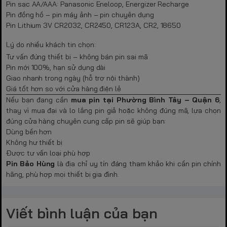
Pin sạc AA/AAA: Panasonic Eneloop, Energizer Recharge
Pin đồng hồ – pin máy ảnh – pin chuyên dụng
Pin Lithium 3V CR2032, CR2450, CR123A, CR2, 18650
Lý do nhiều khách tin chọn:
Tư vấn đúng thiết bị – không bán pin sai mã
Pin mới 100%, hạn sử dụng dài
Giao nhanh trong ngày (hỗ trợ nội thành)
Giá tốt hơn so với cửa hàng điện lẻ
Nếu bạn đang cần
mua pin tại Phường Bình Tây – Quận 6
,
thay vì mua đại và lo lắng pin giả hoặc không đúng mã, lựa chọn
đúng cửa hàng chuyên cung cấp pin sẽ giúp bạn:
Dùng bền hơn
Không hư thiết bị
Được tư vấn loại phù hợp
Pin Bảo Hùng
là địa chỉ uy tín đáng tham khảo khi cần pin chính
hãng, phù hợp mọi thiết bị gia đình.
Viết bình luận của bạn