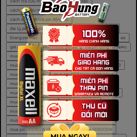
cách tra cứu mã pin đồng hồ chuẩn xác
cách tra cứu mã pin đồng hồ tại nhà
cách xác định mã pin đồng hồ
đại lý pin energizer chính hãng
dung lượng pin aaa
Energizer Max
Energizer Max AA
giá pin energizer aa
giá pin gp aa
kích thước pin aa
mã pin đồng hồ Seiko
mua pin 9V chính hãng
mua pin aa chính hãng
mua pin AG10
mua pin AG10 đồng hồ
mua pin AG3
mua pin AG3 laser
mua pin AG3 laser chính hãng
mua pin chính hãng
mua pin cr2450 chính hãng
mua pin đồng hồ Seiko chính hãng
mua pin gp ở đâu
mua pin LR chính hãng
mua pin SR621SW
mua pin SR621SW chính hãng
mua pin SR626SW chính hãng
mua pin SR916SW
mua pin SR916SW chính hãng
mua pin SR920SW