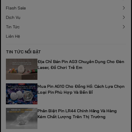
Flash Sale
Dịch Vụ
Tin Tức
Liên Hệ
TIN TỨC NỔI BẬT
Địa Chỉ Bán Pin AG3 Chuyên Dụng Cho Đèn
Laser, Đồ Chơi Trẻ Em
Mua Pin AG10 Cho Đồng Hồ: Cách Lựa Chọn
Loại Pin Phù Hợp Và Bền Bỉ
Phân Biệt Pin LR44 Chính Hãng Và Hàng
Kém Chất Lượng Trên Thị Trường