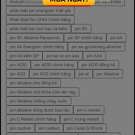
mua pin SR920SW chính hãng
phân biệt pin aa và aaa
phân biệt pin energizer thật giả
Phân Biệt Pin LR44 Chính Hãng
phân biệt pin oxit bạc và kiềm
pin 9V
pin 9V Alkaline Panasonic
pin 9V chính hãng
pin AA
pin AA Energizer chính hãng
pin aa gp battery alkaline
pin AA kiềm GP
pin aa vs pin aaa
pin AAA
pin AG10
pin AG10 chính hãng
pin AG10 đồng hồ
pin AG3
pin AG3 chính hãng
pin al
pin Alkaline
pin alkaline cho đồng hồ
pin Alkaline cho khóa cửa vân tay
pin Alkaline chống chảy nước
pin alkaline dùng được bao lâu
pin c maxell
pin C Maxell chính hãng
pin C trung maxell
pin cacbon
pin carbon
pin Casio G-Shock