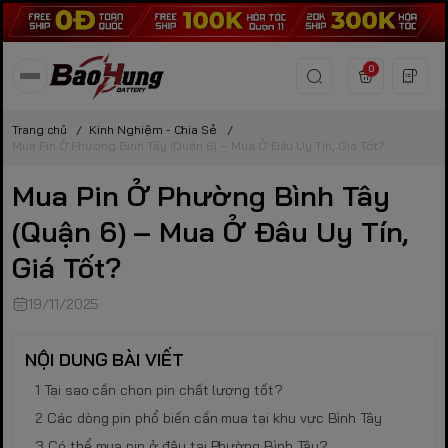
0
Trang chủ
/
Kinh Nghiệm - Chia Sẻ
/
Mua Pin Ở Phường Bình Tây (Quận 6) – Mua Ở Đâu Uy Tín, Giá Tốt?
Mua Pin Ở Phường Bình Tây
(Quận 6) – Mua Ở Đâu Uy Tín,
Giá Tốt?
19/11/2025
NỘI DUNG BÀI VIẾT
Tại sao cần chọn pin chất lượng tốt?
Các dòng pin phổ biến cần mua tại khu vực Bình Tây
Có thể mua pin ở đâu tại Phường Bình Tây?