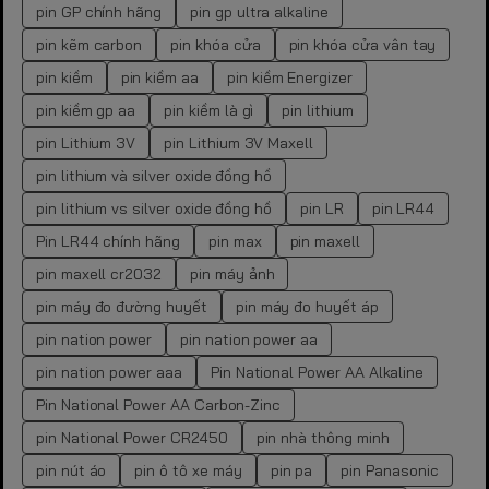
pin GP chính hãng
pin gp ultra alkaline
pin kẽm carbon
pin khóa cửa
pin khóa cửa vân tay
pin kiềm
pin kiềm aa
pin kiềm Energizer
pin kiềm gp aa
pin kiềm là gì
pin lithium
pin Lithium 3V
pin Lithium 3V Maxell
pin lithium và silver oxide đồng hồ
pin lithium vs silver oxide đồng hồ
pin LR
pin LR44
Pin LR44 chính hãng
pin max
pin maxell
pin maxell cr2032
pin máy ảnh
pin máy đo đường huyết
pin máy đo huyết áp
pin nation power
pin nation power aa
pin nation power aaa
Pin National Power AA Alkaline
Pin National Power AA Carbon-Zinc
pin National Power CR2450
pin nhà thông minh
pin nút áo
pin ô tô xe máy
pin pa
pin Panasonic