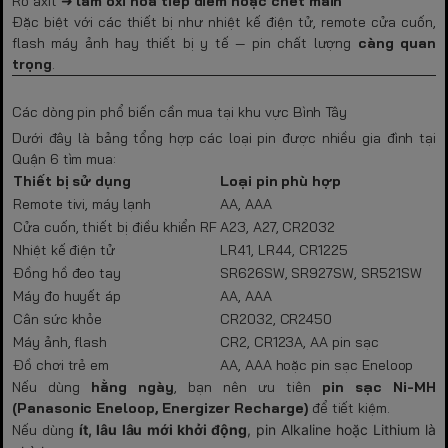
Rò axit ➜
làm oxi hóa tiếp điểm hoặc chết main
Đặc biệt với các thiết bị như nhiệt kế điện tử, remote cửa cuốn,
flash máy ảnh hay thiết bị y tế — pin chất lượng
càng quan
trọng
.
Các dòng pin phổ biến cần mua tại khu vực Bình Tây
Dưới đây là bảng tổng hợp các loại pin được nhiều gia đình tại
Quận 6 tìm mua:
Thiết bị sử dụng
Loại pin phù hợp
Remote tivi, máy lạnh
AA, AAA
Cửa cuốn, thiết bị điều khiển RF
A23, A27, CR2032
Nhiệt kế điện tử
LR41, LR44, CR1225
Đồng hồ đeo tay
SR626SW, SR927SW, SR521SW
Máy đo huyết áp
AA, AAA
Cân sức khỏe
CR2032, CR2450
Máy ảnh, flash
CR2, CR123A, AA pin sạc
Đồ chơi trẻ em
AA, AAA hoặc pin sạc Eneloop
Nếu dùng
hằng ngày
, bạn nên ưu tiên
pin sạc Ni-MH
(Panasonic Eneloop, Energizer Recharge)
để tiết kiệm.
Nếu dùng
ít, lâu lâu mới khởi động
, pin Alkaline hoặc Lithium là