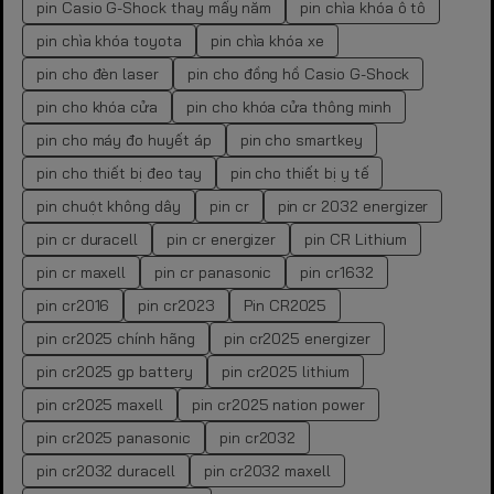
pin Casio G-Shock thay mấy năm
pin chìa khóa ô tô
pin chìa khóa toyota
pin chìa khóa xe
pin cho đèn laser
pin cho đồng hồ Casio G-Shock
pin cho khóa cửa
pin cho khóa cửa thông minh
pin cho máy đo huyết áp
pin cho smartkey
pin cho thiết bị đeo tay
pin cho thiết bị y tế
pin chuột không dây
pin cr
pin cr 2032 energizer
pin cr duracell
pin cr energizer
pin CR Lithium
pin cr maxell
pin cr panasonic
pin cr1632
pin cr2016
pin cr2023
Pin CR2025
pin cr2025 chính hãng
pin cr2025 energizer
pin cr2025 gp battery
pin cr2025 lithium
pin cr2025 maxell
pin cr2025 nation power
pin cr2025 panasonic
pin cr2032
pin cr2032 duracell
pin cr2032 maxell