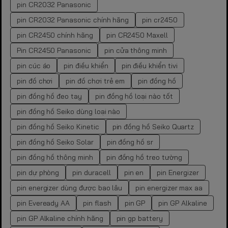
pin CR2032 Panasonic
pin CR2032 Panasonic chính hãng
pin cr2450
pin CR2450 chính hãng
pin CR2450 Maxell
Pin CR2450 Panasonic
pin cửa thông minh
pin cúc áo
pin điều khiển
pin điều khiển tivi
pin đồ chơi
pin đồ chơi trẻ em
pin đồng hồ
pin đồng hồ đeo tay
pin đồng hồ loại nào tốt
pin đồng hồ Seiko dùng loại nào
pin đồng hồ Seiko Kinetic
pin đồng hồ Seiko Quartz
pin đồng hồ Seiko Solar
pin đồng hồ sr
pin đồng hồ thông minh
pin đồng hồ treo tường
pin dự phòng
pin duracell
pin en
pin Energizer
pin energizer dùng được bao lâu
pin energizer max aa
pin Eveready AA
pin flash
pin GP
pin GP Alkaline
pin GP Alkaline chính hãng
pin gp battery