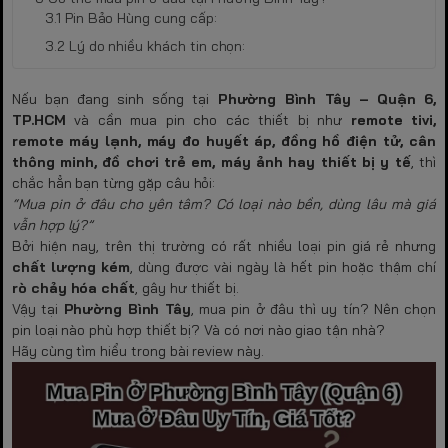
Pin Bảo Hùng cung cấp:
Lý do nhiều khách tin chọn:
Nếu bạn đang sinh sống tại
Phường Bình Tây – Quận 6,
TP.HCM
và cần mua pin cho các thiết bị như
remote tivi,
remote máy lạnh, máy đo huyết áp, đồng hồ điện tử, cân
thông minh, đồ chơi trẻ em, máy ảnh hay thiết bị y tế
, thì
chắc hẳn bạn từng gặp câu hỏi:
“Mua pin ở đâu cho yên tâm? Có loại nào bền, dùng lâu mà giá
vẫn hợp lý?”
Bởi hiện nay, trên thị trường có rất nhiều loại pin giá rẻ nhưng
chất lượng kém
, dùng được vài ngày là hết pin hoặc thậm chí
rò chảy hóa chất
, gây hư thiết bị.
Vậy tại
Phường Bình Tây
, mua pin ở đâu thì uy tín? Nên chọn
pin loại nào phù hợp thiết bị? Và có nơi nào giao tận nhà?
Hãy cùng tìm hiểu trong bài review này.