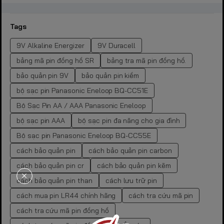
Tags
9V Alkaline Energizer
9V Duracell
bảng mã pin đồng hồ SR
bảng tra mã pin đồng hồ.
bảo quản pin 9V
bảo quản pin kiềm
bộ sạc pin Panasonic Eneloop BQ-CC51E
Bộ Sạc Pin AA / AAA Panasonic Eneloop
bộ sạc pin AAA
bộ sạc pin đa năng cho gia đình
Bộ sạc pin Panasonic Eneloop BQ-CC55E
cách bảo quản pin
cách bảo quản pin carbon
cách bảo quản pin cr
cách bảo quản pin kẽm
cách bảo quản pin than
cách lưu trữ pin
cách mua pin LR44 chính hãng
cách tra cứu mã pin
cách tra cứu mã pin đồng hồ