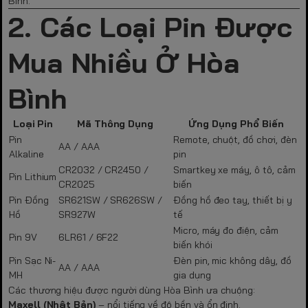
Bình.
2. Các Loại Pin Được
Mua Nhiều Ở Hòa
Bình
Loại Pin
Mã Thông Dụng
Ứng Dụng Phổ Biến
Pin
Remote, chuột, đồ chơi, đèn
AA / AAA
Alkaline
pin
CR2032 / CR2450 /
Smartkey xe máy, ô tô, cảm
Pin Lithium
CR2025
biến
Pin Đồng
SR621SW / SR626SW /
Đồng hồ đeo tay, thiết bị y
Hồ
SR927W
tế
Micro, máy đo điện, cảm
Pin 9V
6LR61 / 6F22
biến khói
Pin Sạc Ni-
Đèn pin, mic không dây, đồ
AA / AAA
MH
gia dụng
Các thương hiệu được người dùng Hòa Bình ưa chuộng:
Maxell (Nhật Bản)
– nổi tiếng về độ bền và ổn định.