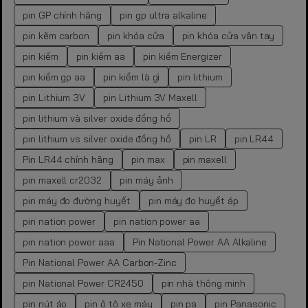
pin GP chính hãng
pin gp ultra alkaline
pin kẽm carbon
pin khóa cửa
pin khóa cửa vân tay
pin kiềm
pin kiềm aa
pin kiềm Energizer
pin kiềm gp aa
pin kiềm là gì
pin lithium
pin Lithium 3V
pin Lithium 3V Maxell
pin lithium và silver oxide đồng hồ
pin lithium vs silver oxide đồng hồ
pin LR
pin LR44
Pin LR44 chính hãng
pin max
pin maxell
pin maxell cr2032
pin máy ảnh
pin máy đo đường huyết
pin máy đo huyết áp
pin nation power
pin nation power aa
pin nation power aaa
Pin National Power AA Alkaline
Pin National Power AA Carbon-Zinc
pin National Power CR2450
pin nhà thông minh
pin nút áo
pin ô tô xe máy
pin pa
pin Panasonic