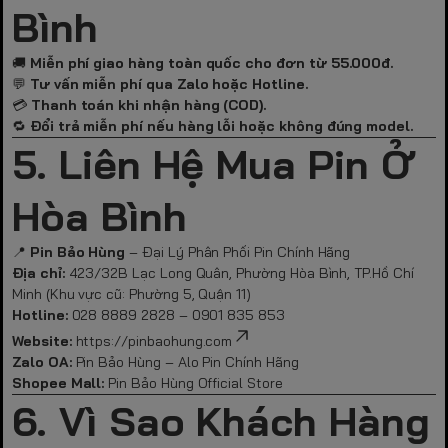
Bình
🚚
Miễn phí giao hàng toàn quốc cho đơn từ 55.000đ.
💬
Tư vấn miễn phí qua Zalo hoặc Hotline.
💳
Thanh toán khi nhận hàng (COD).
🔁
Đổi trả miễn phí nếu hàng lỗi hoặc không đúng model.
5. Liên Hệ Mua Pin Ở
Hòa Bình
📍
Pin Bảo Hùng
– Đại Lý Phân Phối Pin Chính Hãng
Địa chỉ:
423/32B Lạc Long Quân, Phường Hòa Bình, TP.Hồ Chí
Minh (Khu vực cũ: Phường 5, Quận 11)
Hotline:
028 8889 2828 – 0901 835 853
Website:
https://pinbaohung.com
Zalo OA:
Pin Bảo Hùng – Alo Pin Chính Hãng
Shopee Mall:
Pin Bảo Hùng Official Store
6. Vì Sao Khách Hàng