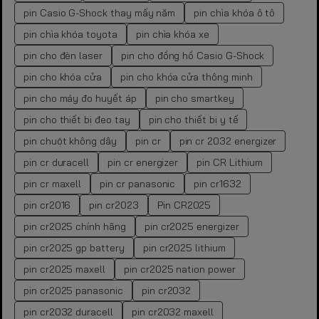
pin Casio G-Shock thay mấy năm
pin chìa khóa ô tô
pin chìa khóa toyota
pin chìa khóa xe
pin cho đèn laser
pin cho đồng hồ Casio G-Shock
pin cho khóa cửa
pin cho khóa cửa thông minh
pin cho máy đo huyết áp
pin cho smartkey
pin cho thiết bị đeo tay
pin cho thiết bị y tế
pin chuột không dây
pin cr
pin cr 2032 energizer
pin cr duracell
pin cr energizer
pin CR Lithium
pin cr maxell
pin cr panasonic
pin cr1632
pin cr2016
pin cr2023
Pin CR2025
pin cr2025 chính hãng
pin cr2025 energizer
pin cr2025 gp battery
pin cr2025 lithium
pin cr2025 maxell
pin cr2025 nation power
pin cr2025 panasonic
pin cr2032
pin cr2032 duracell
pin cr2032 maxell