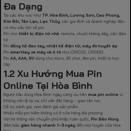
Đa Dạng
Tại các khu vực như
TP. Hòa Bình, Lương Sơn, Cao Phong,
Kim Bôi, Tân Lạc, Lạc Thủy
, các gia đình và doanh nghiệp đều
có nhu cầu lớn về pin:
Pin cho
thiết bị điện tử nhỏ
: remote, chuột không dây, cân điện
tử.
Pin
đồng hồ đeo tay, nhiệt kế điện tử, máy đo huyết áp
.
Pin
smartkey xe máy và ô tô
như CR2032, CR2450.
Pin
AA, AAA, 9V
dùng cho micro, đồ chơi, đèn pin, thiết bị học
tập.
1.2 Xu Hướng Mua Pin
Online Tại Hòa Bình
Người tiêu dùng Hòa Bình ngày càng ưu tiên
mua pin online
vì:
Không cần đi lại xa, chỉ cần đặt hàng – giao tận nơi.
Dễ so sánh giá, xem đánh giá sản phẩm.
Nhiều mẫu pin hiếm không có ở cửa hàng địa phương.
Với hệ thống vận chuyển phủ khắp toàn quốc,
Pin Bảo Hùng
đảm bảo
giao hàng nhanh 1–3 ngày
đến mọi huyện của Hòa