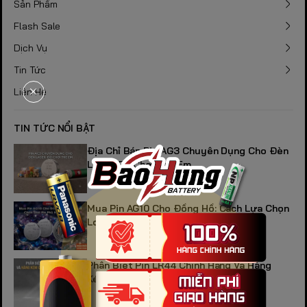
Sản Phẩm
Flash Sale
Dịch Vụ
Tin Tức
Liên Hệ
TIN TỨC NỔI BẬT
Địa Chỉ Bán Pin AG3 Chuyên Dụng Cho Đèn
Laser, Đồ Chơi Trẻ Em
Mua Pin AG10 Cho Đồng Hồ: Cách Lựa Chọn
Loại Pin Phù Hợp Và Bền Bỉ
Phân Biệt Pin LR44 Chính Hãng Và Hàng
Kém Chất Lượng Trên Thị Trường