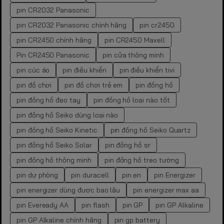
pin CR2032 Panasonic
pin CR2032 Panasonic chính hãng
pin cr2450
pin CR2450 chính hãng
pin CR2450 Maxell
Pin CR2450 Panasonic
pin cửa thông minh
pin cúc áo
pin điều khiển
pin điều khiển tivi
pin đồ chơi
pin đồ chơi trẻ em
pin đồng hồ
pin đồng hồ đeo tay
pin đồng hồ loại nào tốt
pin đồng hồ Seiko dùng loại nào
pin đồng hồ Seiko Kinetic
pin đồng hồ Seiko Quartz
pin đồng hồ Seiko Solar
pin đồng hồ sr
pin đồng hồ thông minh
pin đồng hồ treo tường
pin dự phòng
pin duracell
pin en
pin Energizer
pin energizer dùng được bao lâu
pin energizer max aa
pin Eveready AA
pin flash
pin GP
pin GP Alkaline
pin GP Alkaline chính hãng
pin gp battery