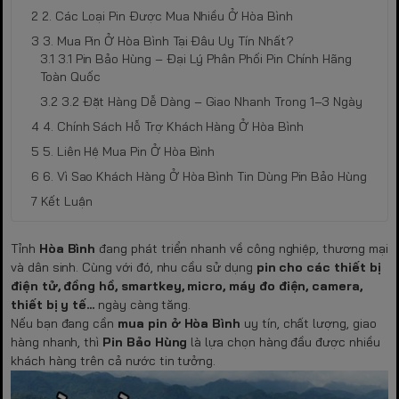
2. Các Loại Pin Được Mua Nhiều Ở Hòa Bình
3. Mua Pin Ở Hòa Bình Tại Đâu Uy Tín Nhất?
3.1 Pin Bảo Hùng – Đại Lý Phân Phối Pin Chính Hãng
Toàn Quốc
3.2 Đặt Hàng Dễ Dàng – Giao Nhanh Trong 1–3 Ngày
4. Chính Sách Hỗ Trợ Khách Hàng Ở Hòa Bình
5. Liên Hệ Mua Pin Ở Hòa Bình
6. Vì Sao Khách Hàng Ở Hòa Bình Tin Dùng Pin Bảo Hùng
Kết Luận
Tỉnh
Hòa Bình
đang phát triển nhanh về công nghiệp, thương mại
và dân sinh. Cùng với đó, nhu cầu sử dụng
pin cho các thiết bị
điện tử, đồng hồ, smartkey, micro, máy đo điện, camera,
thiết bị y tế...
ngày càng tăng.
Nếu bạn đang cần
mua pin ở Hòa Bình
uy tín, chất lượng, giao
hàng nhanh, thì
Pin Bảo Hùng
là lựa chọn hàng đầu được nhiều
khách hàng trên cả nước tin tưởng.