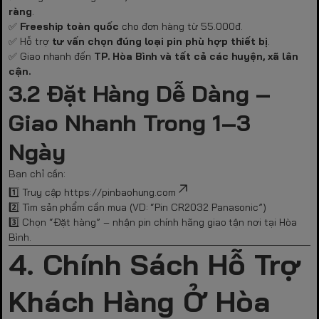
ràng
.
✅
Freeship toàn quốc
cho đơn hàng từ 55.000đ.
✅ Hỗ trợ
tư vấn chọn đúng loại pin phù hợp thiết bị
.
✅ Giao nhanh đến
TP. Hòa Bình và tất cả các huyện, xã lân
cận.
3.2 Đặt Hàng Dễ Dàng –
Giao Nhanh Trong 1–3
Ngày
Bạn chỉ cần:
1️⃣ Truy cập
https://pinbaohung.com
2️⃣ Tìm sản phẩm cần mua (VD: “Pin CR2032 Panasonic”)
3️⃣ Chọn “Đặt hàng” – nhận pin chính hãng giao tận nơi tại Hòa
Bình.
4. Chính Sách Hỗ Trợ
Khách Hàng Ở Hòa