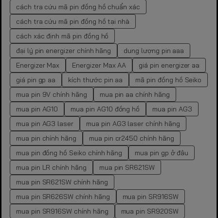
cách tra cứu mã pin đồng hồ chuẩn xác
cách tra cứu mã pin đồng hồ tại nhà
cách xác định mã pin đồng hồ
đại lý pin energizer chính hãng
dung lượng pin aaa
Energizer Max
Energizer Max AA
giá pin energizer aa
giá pin gp aa
kích thước pin aa
mã pin đồng hồ Seiko
mua pin 9V chính hãng
mua pin aa chính hãng
mua pin AG10
mua pin AG10 đồng hồ
mua pin AG3
mua pin AG3 laser
mua pin AG3 laser chính hãng
mua pin chính hãng
mua pin cr2450 chính hãng
mua pin đồng hồ Seiko chính hãng
mua pin gp ở đâu
mua pin LR chính hãng
mua pin SR621SW
mua pin SR621SW chính hãng
mua pin SR626SW chính hãng
mua pin SR916SW
mua pin SR916SW chính hãng
mua pin SR920SW