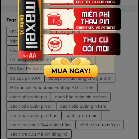
Tags
9V Alkaline Energizer
9V Duracell
bảng mã pin đồng hồ SR
bảng tra mã pin đồng hồ.
bảo quản pin 9V
bảo quản pin kiềm
bộ sạc pin Panasonic Eneloop BQ-CC51E
Bộ Sạc Pin AA / AAA Panasonic Eneloop
bộ sạc pin AAA
bộ sạc pin đa năng cho gia đình
Bộ sạc pin Panasonic Eneloop BQ-CC55E
cách bảo quản pin
cách bảo quản pin carbon
cách bảo quản pin cr
cách bảo quản pin kẽm
cách bảo quản pin than
cách lưu trữ pin
cách mua pin LR44 chính hãng
cách tra cứu mã pin
cách tra cứu mã pin đồng hồ