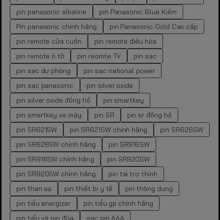
pin panasonic alkaline
pin Panasonic Blue Kiềm
Pin panasonic chính hãng
pin Panasonic Gold Cao cấp
pin remote cửa cuốn
pin remote điều hòa
pin remote ô tô
pin reomte TV
pin sạc
pin sạc dự phòng
pin sạc national power
pin sạc panasonic
pin silver oxide
pin silver oxide đồng hồ
pin smartkey
pin smartkey xe máy
pin SR
pin sr đồng hồ
pin SR621SW
pin SR621SW chính hãng
pin SR626SW
pin SR626SW chính hãng
pin SR916SW
pin SR916SW chính hãng
pin SR920SW
pin SR920SW chính hãng
pin tai trợ thính
pin than aa
pin thiết bị y tế
pin thông dụng
pin tiểu energizer
pin tiểu gp chính hãng
pin tiểu và pin đũa
sạc pin AAA