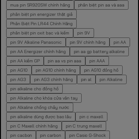
mua pin SR920SW chính hãng
phân biệt pin aa và aaa
phân biệt pin energizer thật giả
Phân Biệt Pin LR44 Chính Hãng
phân biệt pin oxit bạc và kiềm
pin 9V
pin 9V Alkaline Panasonic
pin 9V chính hãng
pin AA
pin AA Energizer chính hãng
pin aa gp battery alkaline
pin AA kiềm GP
pin aa vs pin aaa
pin AAA
pin AG10
pin AG10 chính hãng
pin AG10 đồng hồ
pin AG3
pin AG3 chính hãng
pin al
pin Alkaline
pin alkaline cho đồng hồ
pin Alkaline cho khóa cửa vân tay
pin Alkaline chống chảy nước
pin alkaline dùng được bao lâu
pin c maxell
pin C Maxell chính hãng
pin C trung maxell
pin cacbon
pin carbon
pin Casio G-Shock