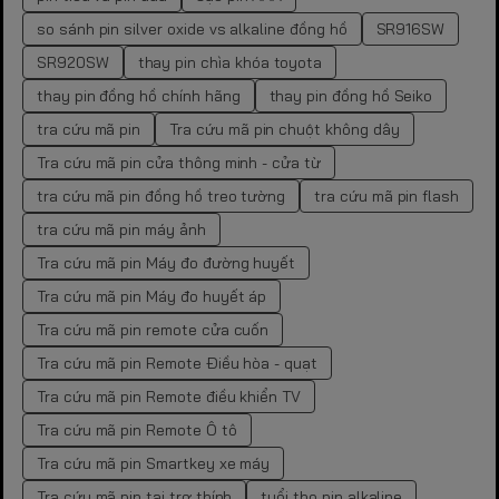
so sánh pin silver oxide vs alkaline đồng hồ
SR916SW
SR920SW
thay pin chìa khóa toyota
thay pin đồng hồ chính hãng
thay pin đồng hồ Seiko
tra cứu mã pin
Tra cứu mã pin chuột không dây
Tra cứu mã pin cửa thông minh - cửa từ
tra cứu mã pin đồng hồ treo tường
tra cứu mã pin flash
tra cứu mã pin máy ảnh
Tra cứu mã pin Máy đo đường huyết
Tra cứu mã pin Máy đo huyết áp
Tra cứu mã pin remote cửa cuốn
Tra cứu mã pin Remote Điều hòa - quạt
Tra cứu mã pin Remote điều khiển TV
Tra cứu mã pin Remote Ô tô
Tra cứu mã pin Smartkey xe máy
Tra cứu mã pin tai trợ thính
tuổi thọ pin alkaline