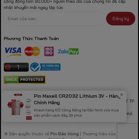
cộng đồng hơn 90.000+ người theo dõi của chúng tôi để cập
nhật khuyến mãi ngay lập tức
Đăng ký
Phương Thức Thanh Toán
CÔNG TY TNHH GAMING STORE
Pin Maxell CR2032 Lithium 3V - Hàng
MST: 0317530856 theo GPKD số 0317530856 do sở KH & ĐT TP.
Chính Hãng
HCM cấp ngày 21/10/2022
Khách hàng Đỗ Công Bằng tại Bắc Ninh vừa mua
Địa chỉ: 423/32B Lạc Long Quân, Phường Hòa Bình, Thành phố
sản phẩm cách đây 29 phút
Hồ Chí Minh, Việt Nam
© Bản quyền thuộc về
Pin Bảo Hùng
| Thương hiệu của
Công Ty