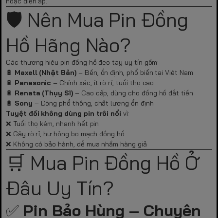
hoặc điện áp.
🛡️ Nên Mua Pin Đồng
Hồ Hãng Nào?
Các thương hiệu pin đồng hồ đeo tay uy tín gồm:
🔋
Maxell (Nhật Bản)
– Bền, ổn định, phổ biến tại Việt Nam
🔋
Panasonic
– Chính xác, ít rò rỉ, tuổi thọ cao
🔋
Renata (Thụy Sĩ)
– Cao cấp, dùng cho đồng hồ đắt tiền
🔋
Sony
– Dòng phổ thông, chất lượng ổn định
Tuyệt đối không dùng pin trôi nổi
vì:
❌ Tuổi thọ kém, nhanh hết pin
❌ Gây rò rỉ, hư hỏng bo mạch đồng hồ
❌ Không có bảo hành, dễ mua nhầm hàng giả
🛒 Mua Pin Đồng Hồ Ở
Đâu Uy Tín?
✅
Pin Bảo Hùng – Chuyên