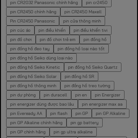
pin CR2032 Panasonic chính hãng
pin cr2450
pin CR2450 chính hãng
pin CR2450 Maxell
Pin CR2450 Panasonic
pin cửa thông minh
pin cúc áo
pin điều khiển
pin điều khiển tivi
pin đồ chơi
pin đồ chơi trẻ em
pin đồng hồ
pin đồng hồ đeo tay
pin đồng hồ loại nào tốt
pin đồng hồ Seiko dùng loại nào
pin đồng hồ Seiko Kinetic
pin đồng hồ Seiko Quartz
pin đồng hồ Seiko Solar
pin đồng hồ SR
pin đồng hồ thông minh
pin đồng hồ treo tường
pin dự phòng
pin duracell
pin en
pin Energizer
pin energizer dùng được bao lâu
pin energizer max aa
pin Eveready AA
pin flash
pin GP
pin GP Alkaline
pin GP Alkaline chính hãng
pin gp battery
pin GP chính hãng
pin gp ultra alkaline