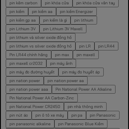
pin kẽm carbon
pin khóa cửa
pin khóa cửa vân tay
pin kiềm
pin kiềm aa
pin kiềm Energizer
pin kiềm gp aa
pin kiềm là gì
pin lithium
pin Lithium 3V
pin Lithium 3V Maxell
pin lithium và silver oxide đồng hồ
pin lithium vs silver oxide đồng hồ
pin LR
pin LR44
Pin LR44 chính hãng
pin max
pin maxell
pin maxell cr2032
pin máy ảnh
pin máy đo đường huyết
pin máy đo huyết áp
pin nation power
pin nation power aa
pin nation power aaa
Pin National Power AA Alkaline
Pin National Power AA Carbon-Zinc
pin National Power CR2450
pin nhà thông minh
pin nút áo
pin ô tô xe máy
pin pa
pin Panasonic
pin panasonic alkaline
pin Panasonic Blue Kiềm