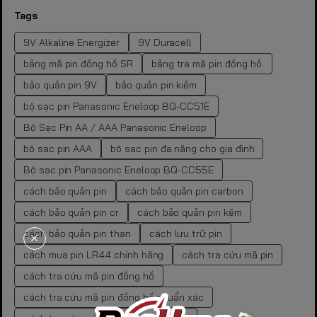
Tags
9V Alkaline Energizer
9V Duracell
bảng mã pin đồng hồ SR
bảng tra mã pin đồng hồ.
bảo quản pin 9V
bảo quản pin kiềm
bộ sạc pin Panasonic Eneloop BQ-CC51E
Bộ Sạc Pin AA / AAA Panasonic Eneloop
bộ sạc pin AAA
bộ sạc pin đa năng cho gia đình
Bộ sạc pin Panasonic Eneloop BQ-CC55E
cách bảo quản pin
cách bảo quản pin carbon
cách bảo quản pin cr
cách bảo quản pin kẽm
cách bảo quản pin than
cách lưu trữ pin
cách mua pin LR44 chính hãng
cách tra cứu mã pin
cách tra cứu mã pin đồng hồ
cách tra cứu mã pin đồng hồ chuẩn xác