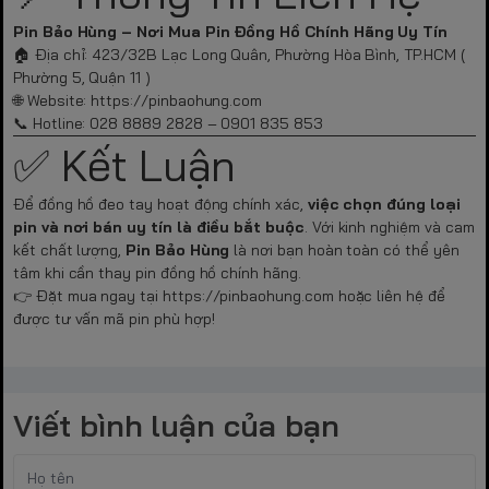
Pin Bảo Hùng – Nơi Mua Pin Đồng Hồ Chính Hãng Uy Tín
🏠 Địa chỉ: 423/32B Lạc Long Quân, Phường Hòa Bình, TP.HCM (
Phường 5, Quận 11 )
🌐 Website:
https://pinbaohung.com
📞 Hotline: 028 8889 2828 – 0901 835 853
✅ Kết Luận
Để đồng hồ đeo tay hoạt động chính xác,
việc chọn đúng loại
pin và nơi bán uy tín là điều bắt buộc
. Với kinh nghiệm và cam
kết chất lượng,
Pin Bảo Hùng
là nơi bạn hoàn toàn có thể yên
tâm khi cần thay pin đồng hồ chính hãng.
👉 Đặt mua ngay tại
https://pinbaohung.com
hoặc liên hệ để
được tư vấn mã pin phù hợp!
Viết bình luận của bạn