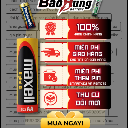
cách tra cứu mã pin đồng hồ tại nhà
cách xác định mã pin đồng hồ
đại lý pin energizer chính hãng
dung lượng pin aaa
Energizer Max
Energizer Max AA
giá pin energizer aa
giá pin gp aa
kích thước pin aa
mã pin đồng hồ Seiko
mua pin 9V chính hãng
mua pin aa chính hãng
mua pin AG10
mua pin AG10 đồng hồ
mua pin AG3
mua pin AG3 laser
mua pin AG3 laser chính hãng
mua pin chính hãng
mua pin cr2450 chính hãng
mua pin đồng hồ Seiko chính hãng
mua pin gp ở đâu
mua pin LR chính hãng
mua pin SR621SW
mua pin SR621SW chính hãng
mua pin SR626SW chính hãng
mua pin SR916SW
mua pin SR916SW chính hãng
mua pin SR920SW
mua pin SR920SW chính hãng
phân biệt pin aa và aaa