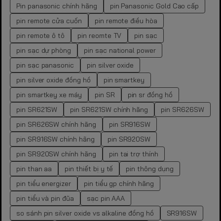
Pin panasonic chính hãng
pin Panasonic Gold Cao cấp
pin remote cửa cuốn
pin remote điều hòa
pin remote ô tô
pin reomte TV
pin sạc
pin sạc dự phòng
pin sạc national power
pin sạc panasonic
pin silver oxide
pin silver oxide đồng hồ
pin smartkey
pin smartkey xe máy
pin SR
pin sr đồng hồ
pin SR621SW
pin SR621SW chính hãng
pin SR626SW
pin SR626SW chính hãng
pin SR916SW
pin SR916SW chính hãng
pin SR920SW
pin SR920SW chính hãng
pin tai trợ thính
pin than aa
pin thiết bị y tế
pin thông dụng
pin tiểu energizer
pin tiểu gp chính hãng
pin tiểu và pin đũa
sạc pin AAA
so sánh pin silver oxide vs alkaline đồng hồ
SR916SW