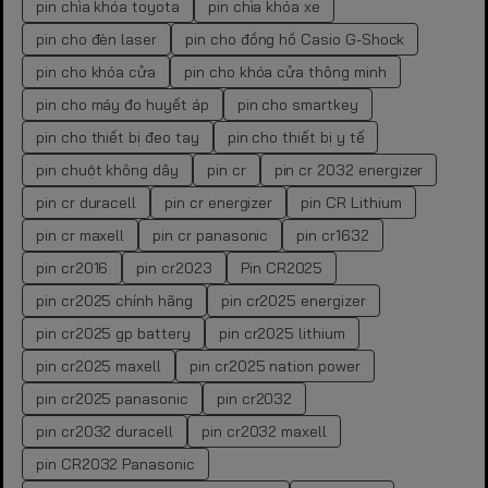
pin chìa khóa toyota
pin chìa khóa xe
pin cho đèn laser
pin cho đồng hồ Casio G-Shock
pin cho khóa cửa
pin cho khóa cửa thông minh
pin cho máy đo huyết áp
pin cho smartkey
pin cho thiết bị đeo tay
pin cho thiết bị y tế
pin chuột không dây
pin cr
pin cr 2032 energizer
pin cr duracell
pin cr energizer
pin CR Lithium
pin cr maxell
pin cr panasonic
pin cr1632
pin cr2016
pin cr2023
Pin CR2025
pin cr2025 chính hãng
pin cr2025 energizer
pin cr2025 gp battery
pin cr2025 lithium
pin cr2025 maxell
pin cr2025 nation power
pin cr2025 panasonic
pin cr2032
pin cr2032 duracell
pin cr2032 maxell
pin CR2032 Panasonic