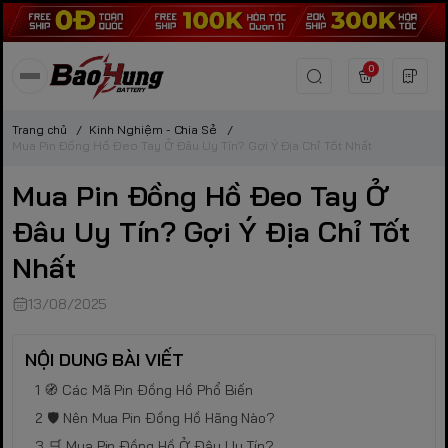
0
Trang chủ
/
Kinh Nghiệm - Chia Sẻ
/
Mua Pin Đồng Hồ Đeo Tay Ở Đâu Uy Tín? Gợi Ý Địa Chỉ Tốt Nhất
Mua Pin Đồng Hồ Đeo Tay Ở
Đâu Uy Tín? Gợi Ý Địa Chỉ Tốt
Nhất
13/08/2025
NỘI DUNG BÀI VIẾT
🧭 Các Mã Pin Đồng Hồ Phổ Biến
🛡️ Nên Mua Pin Đồng Hồ Hãng Nào?
🛒 Mua Pin Đồng Hồ Ở Đâu Uy Tín?