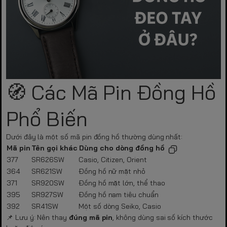
🧭 Các Mã Pin Đồng Hồ
Phổ Biến
Dưới đây là một số mã pin đồng hồ thường dùng nhất:
Mã pin
Tên gọi khác
Dùng cho dòng đồng hồ
377
SR626SW
Casio, Citizen, Orient
364
SR621SW
Đồng hồ nữ mặt nhỏ
371
SR920SW
Đồng hồ mặt lớn, thể thao
395
SR927SW
Đồng hồ nam tiêu chuẩn
392
SR41SW
Một số dòng Seiko, Casio
📌 Lưu ý: Nên thay
đúng mã pin
, không dùng sai số kích thước