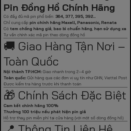
Pin Đồng Hồ Chính Hãng
Có đầy đủ mã pin phổ biến:
364, 377, 395, 392...
Chỉ cung cấp
pin chính hãng Maxell, Panasonic, Renata
Có
tem chống hàng giả
,
bao bì chuẩn hãng
,
hạn sử dụng xa
Tư vấn chính xác mã pin theo dòng đồng hồ
🚚 Giao Hàng Tận Nơi –
Toàn Quốc
Nội thành TP.HCM:
Giao nhanh trong 2–4 giờ
Toàn quốc:
Gửi hàng qua các đơn vị uy tín như GHN, Viettel Post
Được kiểm tra hàng trước khi thanh toán
🎁 Chính Sách Đặc Biệt
Cam kết chính hãng 100%
Thưởng 100 triệu nếu phát hiện pin giả
Hỗ trợ thay pin miễn phí tại cửa hàng (với một số dòng đồng hồ)
📍 Thông Tin Liên Hệ