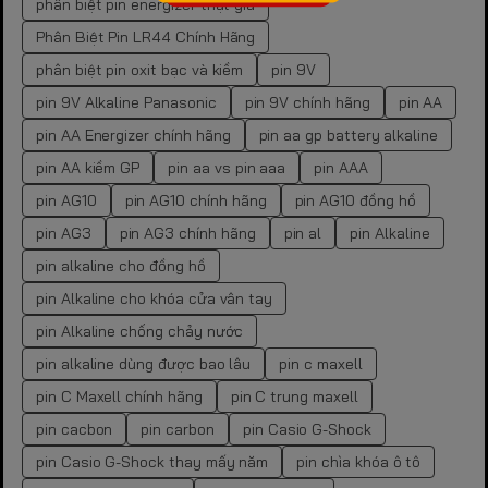
phân biệt pin energizer thật giả
Phân Biệt Pin LR44 Chính Hãng
phân biệt pin oxit bạc và kiềm
pin 9V
pin 9V Alkaline Panasonic
pin 9V chính hãng
pin AA
pin AA Energizer chính hãng
pin aa gp battery alkaline
pin AA kiềm GP
pin aa vs pin aaa
pin AAA
pin AG10
pin AG10 chính hãng
pin AG10 đồng hồ
pin AG3
pin AG3 chính hãng
pin al
pin Alkaline
pin alkaline cho đồng hồ
pin Alkaline cho khóa cửa vân tay
pin Alkaline chống chảy nước
pin alkaline dùng được bao lâu
pin c maxell
pin C Maxell chính hãng
pin C trung maxell
pin cacbon
pin carbon
pin Casio G-Shock
pin Casio G-Shock thay mấy năm
pin chìa khóa ô tô