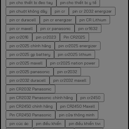
pin cho thiết bị đeo tay
pin cho thiết bị y tế
pin chuột không dây
pin cr
pin cr 2032 energizer
pin cr duracell
pin cr energizer
pin CR Lithium
pin cr maxell
pin cr panasonic
pin cr1632
pin cr2016
pin cr2023
Pin CR2025
pin cr2025 chính hãng
pin cr2025 energizer
pin cr2025 gp battery
pin cr2025 lithium
pin cr2025 maxell
pin cr2025 nation power
pin cr2025 panasonic
pin cr2032
pin cr2032 duracell
pin cr2032 maxell
pin CR2032 Panasonic
pin CR2032 Panasonic chính hãng
pin cr2450
pin CR2450 chính hãng
pin CR2450 Maxell
Pin CR2450 Panasonic
pin cửa thông minh
pin cúc áo
pin điều khiển
pin điều khiển tivi