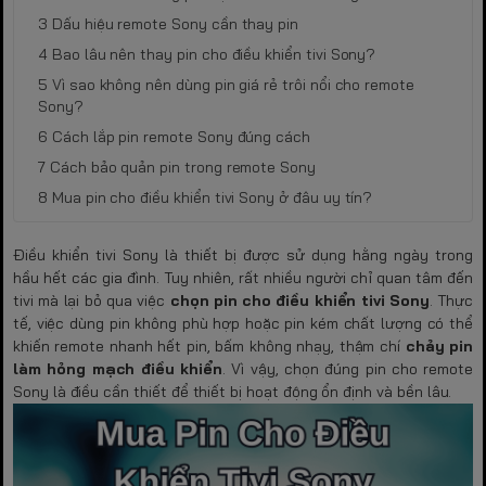
Dấu hiệu remote Sony cần thay pin
Bao lâu nên thay pin cho điều khiển tivi Sony?
Vì sao không nên dùng pin giá rẻ trôi nổi cho remote
Sony?
Cách lắp pin remote Sony đúng cách
Cách bảo quản pin trong remote Sony
Mua pin cho điều khiển tivi Sony ở đâu uy tín?
Điều khiển tivi Sony là thiết bị được sử dụng hằng ngày trong
hầu hết các gia đình. Tuy nhiên, rất nhiều người chỉ quan tâm đến
tivi mà lại bỏ qua việc
chọn pin cho điều khiển tivi Sony
. Thực
tế, việc dùng pin không phù hợp hoặc pin kém chất lượng có thể
khiến remote nhanh hết pin, bấm không nhạy, thậm chí
chảy pin
làm hỏng mạch điều khiển
. Vì vậy, chọn đúng pin cho remote
Sony là điều cần thiết để thiết bị hoạt động ổn định và bền lâu.