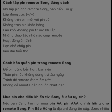
Cách lắp pin remote Sony đúng cách
Khi lắp pin cho remote Sony, bạn cần lưu ý:
Lắp đúng cực (+/–)
Không trộn pin mới với pin cũ
Không trộn pin khác hãng
Lau khô khoang pin trước khi lắp
Những thao tác nhỏ này giúp remote:
Hoạt động ổn định
Hạn chế chảy pin
Kéo dài tuổi thọ
Cách bảo quản pin trong remote Sony
Để pin dùng bền hơn, bạn nên:
Tháo pin nếu không dùng tivi lâu ngày
Tránh để remote ở nơi ẩm ướt
Không để remote gần nguồn nhiệt cao
Mua pin cho điều khiển tivi Sony ở đâu uy tín?
Nếu bạn đang tìm nơi mua
pin AA, pin AAA chính hãng cho
remote Sony
,
Pin Bảo Hùng
là địa chỉ đáng tin cậy, được nhiều