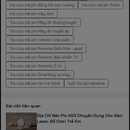
tra cứu mã pin đồng hồ treo tường
tra cứu mã pin flash
tra cứu mã pin máy ảnh
Tra cứu mã pin Máy đo đường huyết
Tra cứu mã pin Máy đo huyết áp
Tra cứu mã pin remote cửa cuốn
Tra cứu mã pin Remote Điều hòa - quạt
Tra cứu mã pin Remote điều khiển TV
Tra cứu mã pin Remote Ô tô
Tra cứu mã pin Smartkey xe máy
Tra cứu mã pin tai trợ thính
tuổi thọ pin alkaline
Bài viết liên quan
Địa Chỉ Bán Pin AG3 Chuyên Dụng Cho Đèn
Laser, Đồ Chơi Trẻ Em