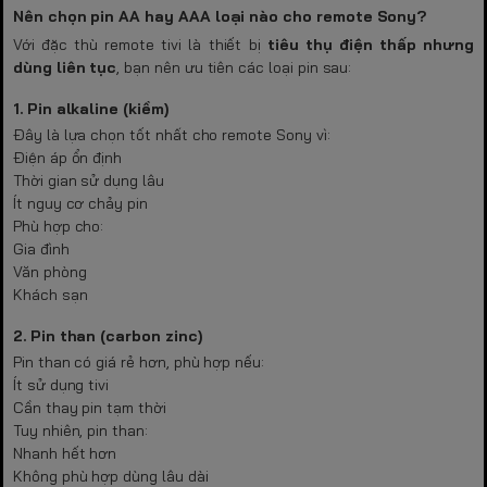
Nên chọn pin AA hay AAA loại nào cho remote Sony?
Với đặc thù remote tivi là thiết bị
tiêu thụ điện thấp nhưng
dùng liên tục
, bạn nên ưu tiên các loại pin sau:
1. Pin alkaline (kiềm)
Đây là lựa chọn tốt nhất cho remote Sony vì:
Điện áp ổn định
Thời gian sử dụng lâu
Ít nguy cơ chảy pin
Phù hợp cho:
Gia đình
Văn phòng
Khách sạn
2. Pin than (carbon zinc)
Pin than có giá rẻ hơn, phù hợp nếu:
Ít sử dụng tivi
Cần thay pin tạm thời
Tuy nhiên, pin than:
Nhanh hết hơn
Không phù hợp dùng lâu dài