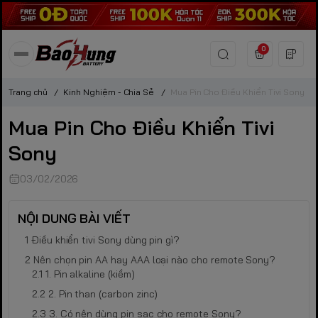
0
Trang chủ
/
Kinh Nghiệm - Chia Sẻ
/
Mua Pin Cho Điều Khiển Tivi Sony
Mua Pin Cho Điều Khiển Tivi
Sony
03/02/2026
NỘI DUNG BÀI VIẾT
Điều khiển tivi Sony dùng pin gì?
Nên chọn pin AA hay AAA loại nào cho remote Sony?
1. Pin alkaline (kiềm)
2. Pin than (carbon zinc)
3. Có nên dùng pin sạc cho remote Sony?