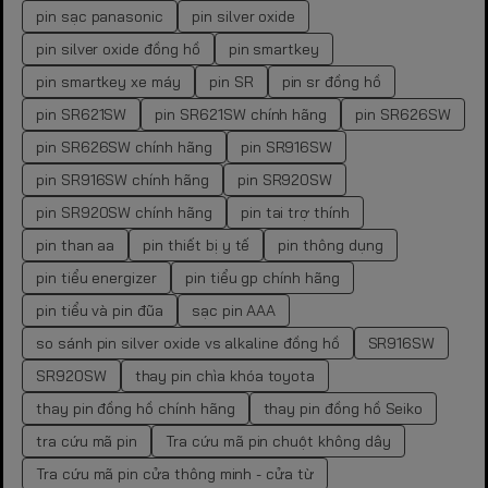
pin sạc panasonic
pin silver oxide
pin silver oxide đồng hồ
pin smartkey
pin smartkey xe máy
pin SR
pin sr đồng hồ
pin SR621SW
pin SR621SW chính hãng
pin SR626SW
pin SR626SW chính hãng
pin SR916SW
pin SR916SW chính hãng
pin SR920SW
pin SR920SW chính hãng
pin tai trợ thính
pin than aa
pin thiết bị y tế
pin thông dụng
pin tiểu energizer
pin tiểu gp chính hãng
pin tiểu và pin đũa
sạc pin AAA
so sánh pin silver oxide vs alkaline đồng hồ
SR916SW
SR920SW
thay pin chìa khóa toyota
thay pin đồng hồ chính hãng
thay pin đồng hồ Seiko
tra cứu mã pin
Tra cứu mã pin chuột không dây
Tra cứu mã pin cửa thông minh - cửa từ