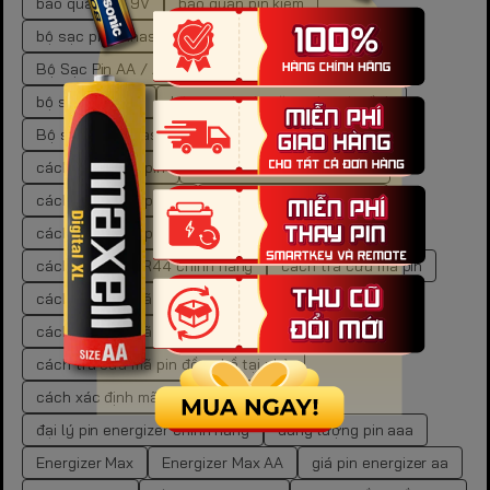
bảo quản pin 9V
bảo quản pin kiềm
bộ sạc pin Panasonic Eneloop BQ-CC51E
Bộ Sạc Pin AA / AAA Panasonic Eneloop
bộ sạc pin AAA
bộ sạc pin đa năng cho gia đình
Bộ sạc pin Panasonic Eneloop BQ-CC55E
cách bảo quản pin
cách bảo quản pin carbon
cách bảo quản pin cr
cách bảo quản pin kẽm
cách bảo quản pin than
cách lưu trữ pin
cách mua pin LR44 chính hãng
cách tra cứu mã pin
cách tra cứu mã pin đồng hồ
cách tra cứu mã pin đồng hồ chuẩn xác
cách tra cứu mã pin đồng hồ tại nhà
cách xác định mã pin đồng hồ
đại lý pin energizer chính hãng
dung lượng pin aaa
Energizer Max
Energizer Max AA
giá pin energizer aa