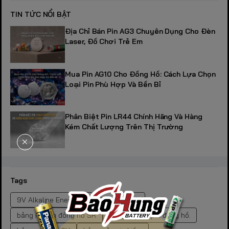
TIN TỨC NỔI BẬT
Địa Chỉ Bán Pin AG3 Chuyên Dụng Cho Đèn
Laser, Đồ Chơi Trẻ Em
Mua Pin AG10 Cho Đồng Hồ: Cách Lựa Chọn
Loại Pin Phù Hợp Và Bền Bỉ
Phân Biệt Pin LR44 Chính Hãng Và Hàng
Kém Chất Lượng Trên Thị Trường
Tags
9V Alkaline Energizer
9V Duracell
bảng mã pin đồng hồ SR
bảng tra mã pin đồng hồ.