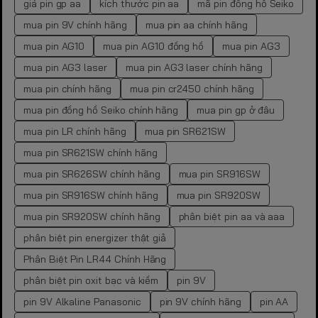
giá pin gp aa
kích thước pin aa
mã pin đồng hồ Seiko
mua pin 9V chính hãng
mua pin aa chính hãng
mua pin AG10
mua pin AG10 đồng hồ
mua pin AG3
mua pin AG3 laser
mua pin AG3 laser chính hãng
mua pin chính hãng
mua pin cr2450 chính hãng
mua pin đồng hồ Seiko chính hãng
mua pin gp ở đâu
mua pin LR chính hãng
mua pin SR621SW
mua pin SR621SW chính hãng
mua pin SR626SW chính hãng
mua pin SR916SW
mua pin SR916SW chính hãng
mua pin SR920SW
mua pin SR920SW chính hãng
phân biệt pin aa và aaa
phân biệt pin energizer thật giả
Phân Biệt Pin LR44 Chính Hãng
phân biệt pin oxit bạc và kiềm
pin 9V
pin 9V Alkaline Panasonic
pin 9V chính hãng
pin AA