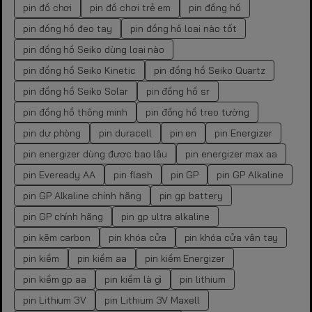
pin đồ chơi
pin đồ chơi trẻ em
pin đồng hồ
pin đồng hồ đeo tay
pin đồng hồ loại nào tốt
pin đồng hồ Seiko dùng loại nào
pin đồng hồ Seiko Kinetic
pin đồng hồ Seiko Quartz
pin đồng hồ Seiko Solar
pin đồng hồ sr
pin đồng hồ thông minh
pin đồng hồ treo tường
pin dự phòng
pin duracell
pin en
pin Energizer
pin energizer dùng được bao lâu
pin energizer max aa
pin Eveready AA
pin flash
pin GP
pin GP Alkaline
pin GP Alkaline chính hãng
pin gp battery
pin GP chính hãng
pin gp ultra alkaline
pin kẽm carbon
pin khóa cửa
pin khóa cửa vân tay
pin kiềm
pin kiềm aa
pin kiềm Energizer
pin kiềm gp aa
pin kiềm là gì
pin lithium
pin Lithium 3V
pin Lithium 3V Maxell