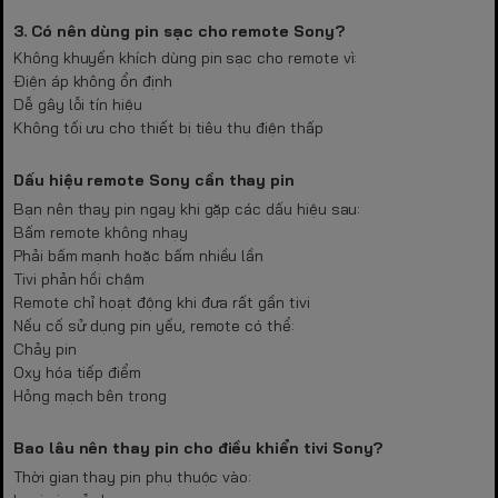
3. Có nên dùng pin sạc cho remote Sony?
Không khuyến khích dùng pin sạc cho remote vì:
Điện áp không ổn định
Dễ gây lỗi tín hiệu
Không tối ưu cho thiết bị tiêu thụ điện thấp
Dấu hiệu remote Sony cần thay pin
Bạn nên thay pin ngay khi gặp các dấu hiệu sau:
Bấm remote không nhạy
Phải bấm mạnh hoặc bấm nhiều lần
Tivi phản hồi chậm
Remote chỉ hoạt động khi đưa rất gần tivi
Nếu cố sử dụng pin yếu, remote có thể:
Chảy pin
Oxy hóa tiếp điểm
Hỏng mạch bên trong
Bao lâu nên thay pin cho điều khiển tivi Sony?
Thời gian thay pin phụ thuộc vào: