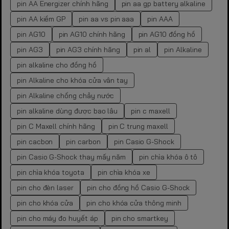
pin AA Energizer chính hãng
pin aa gp battery alkaline
pin AA kiềm GP
pin aa vs pin aaa
pin AAA
pin AG10
pin AG10 chính hãng
pin AG10 đồng hồ
pin AG3
pin AG3 chính hãng
pin al
pin Alkaline
pin alkaline cho đồng hồ
pin Alkaline cho khóa cửa vân tay
pin Alkaline chống chảy nước
pin alkaline dùng được bao lâu
pin c maxell
pin C Maxell chính hãng
pin C trung maxell
pin cacbon
pin carbon
pin Casio G-Shock
pin Casio G-Shock thay mấy năm
pin chìa khóa ô tô
pin chìa khóa toyota
pin chìa khóa xe
pin cho đèn laser
pin cho đồng hồ Casio G-Shock
pin cho khóa cửa
pin cho khóa cửa thông minh
pin cho máy đo huyết áp
pin cho smartkey