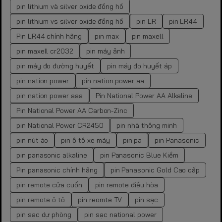
pin lithium và silver oxide đồng hồ
pin lithium vs silver oxide đồng hồ
pin LR
pin LR44
Pin LR44 chính hãng
pin max
pin maxell
pin maxell cr2032
pin máy ảnh
pin máy đo đường huyết
pin máy đo huyết áp
pin nation power
pin nation power aa
pin nation power aaa
Pin National Power AA Alkaline
Pin National Power AA Carbon-Zinc
pin National Power CR2450
pin nhà thông minh
pin nút áo
pin ô tô xe máy
pin pa
pin Panasonic
pin panasonic alkaline
pin Panasonic Blue Kiềm
Pin panasonic chính hãng
pin Panasonic Gold Cao cấp
pin remote cửa cuốn
pin remote điều hòa
pin remote ô tô
pin reomte TV
pin sạc
pin sạc dự phòng
pin sạc national power