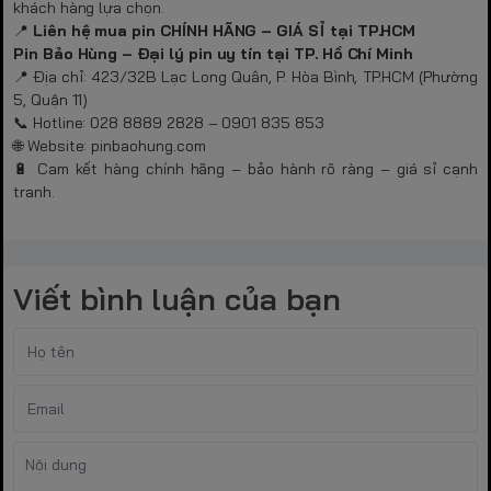
khách hàng lựa chọn.
📍
Liên hệ mua pin CHÍNH HÃNG – GIÁ SỈ tại TP.HCM
Pin Bảo Hùng – Đại lý pin uy tín tại TP. Hồ Chí Minh
📍 Địa chỉ: 423/32B Lạc Long Quân, P. Hòa Bình, TP.HCM (Phường
5, Quận 11)
📞 Hotline: 028 8889 2828 – 0901 835 853
🌐 Website: pinbaohung.com
🔋 Cam kết hàng chính hãng – bảo hành rõ ràng – giá sỉ cạnh
tranh.
Viết bình luận của bạn