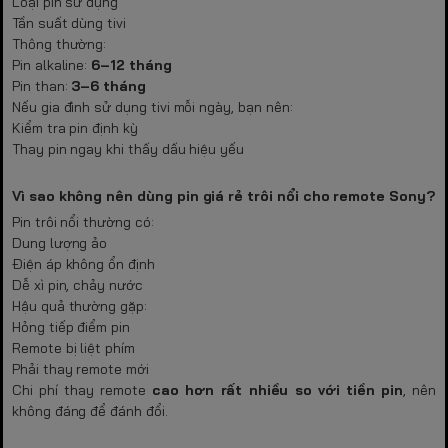
Loại pin sử dụng
Tần suất dùng tivi
Thông thường:
Pin alkaline:
6–12 tháng
Pin than:
3–6 tháng
Nếu gia đình sử dụng tivi mỗi ngày, bạn nên:
Kiểm tra pin định kỳ
Thay pin ngay khi thấy dấu hiệu yếu
Vì sao không nên dùng pin giá rẻ trôi nổi cho remote Sony?
Pin trôi nổi thường có:
Dung lượng ảo
Điện áp không ổn định
Dễ xì pin, chảy nước
Hậu quả thường gặp:
Hỏng tiếp điểm pin
Remote bị liệt phím
Phải thay remote mới
Chi phí thay remote
cao hơn rất nhiều so với tiền pin
, nên
không đáng để đánh đổi.