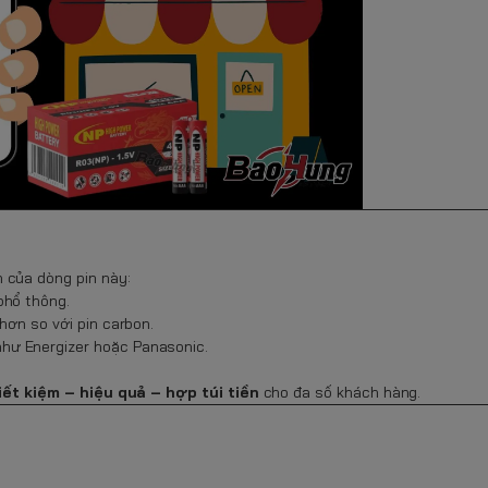
 của dòng pin này:
phổ thông.
hơn so với pin carbon.
hư Energizer hoặc Panasonic.
iết kiệm – hiệu quả – hợp túi tiền
cho đa số khách hàng.