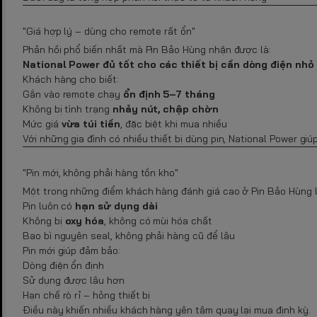
"Giá hợp lý – dùng cho remote rất ổn"
Phản hồi phổ biến nhất mà Pin Bảo Hùng nhận được là:
National Power đủ tốt cho các thiết bị cần dòng điện nhỏ
Khách hàng cho biết:
Gắn vào remote chạy
ổn định 5–7 tháng
Không bị tình trạng
nhảy nút, chập chờn
Mức giá
vừa túi tiền
, đặc biệt khi mua nhiều
Với những gia đình có nhiều thiết bị dùng pin, National Power giúp
"Pin mới, không phải hàng tồn kho"
Một trong những điểm khách hàng đánh giá cao ở Pin Bảo Hùng l
Pin luôn có
hạn sử dụng dài
Không bị
oxy hóa
, không có mùi hóa chất
Bao bì nguyên seal, không phải hàng cũ để lâu
Pin mới giúp đảm bảo:
Dòng điện ổn định
Sử dụng được lâu hơn
Hạn chế rò rỉ – hỏng thiết bị
Điều này khiến nhiều khách hàng yên tâm quay lại mua định kỳ.