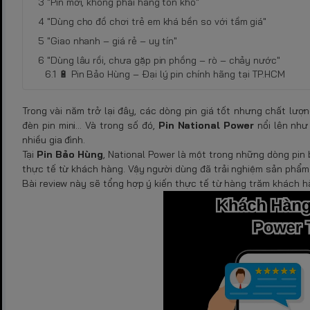
"Pin mới, không phải hàng tồn kho"
"Dùng cho đồ chơi trẻ em khá bền so với tầm giá"
"Giao nhanh – giá rẻ – uy tín"
"Dùng lâu rồi, chưa gặp pin phồng – rò – chảy nước"
🔋 Pin Bảo Hùng – Đại lý pin chính hãng tại TP.HCM
Trong vài năm trở lại đây, các dòng pin giá tốt nhưng chất lượ
đèn pin mini… Và trong số đó,
Pin National Power
nổi lên như
nhiều gia đình.
Tại
Pin Bảo Hùng
, National Power là một trong những dòng pin
thực tế từ khách hàng. Vậy người dùng đã trải nghiệm sản phẩ
Bài review này sẽ tổng hợp ý kiến thực tế từ hàng trăm khách h