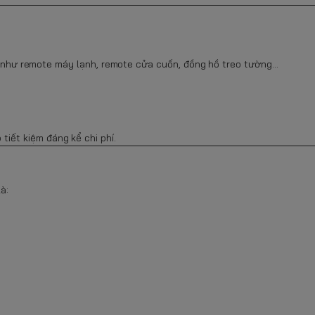
như remote máy lạnh, remote cửa cuốn, đồng hồ treo tường…
 tiết kiệm đáng kể chi phí.
à: