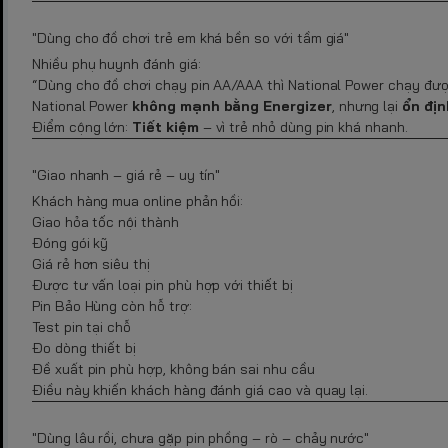
"Dùng cho đồ chơi trẻ em khá bền so với tầm giá"
Nhiều phụ huynh đánh giá:
“Dùng cho đồ chơi chạy pin AA/AAA thì National Power chạy đượ
National Power
không mạnh bằng Energizer
, nhưng lại
ổn địn
Điểm cộng lớn:
Tiết kiệm
– vì trẻ nhỏ dùng pin khá nhanh.
"Giao nhanh – giá rẻ – uy tín"
Khách hàng mua online phản hồi:
Giao hỏa tốc nội thành
Đóng gói kỹ
Giá rẻ hơn siêu thị
Được tư vấn loại pin phù hợp với thiết bị
Pin Bảo Hùng còn hỗ trợ:
Test pin tại chỗ
Đo dòng thiết bị
Đề xuất pin phù hợp, không bán sai nhu cầu
Điều này khiến khách hàng đánh giá cao và quay lại.
"Dùng lâu rồi, chưa gặp pin phồng – rò – chảy nước"