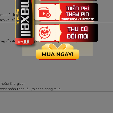
 kém chất lượng
hơn
khi sử dụng cho remote và đồ chơi trẻ em.
ng ổn định để dùng cho thiết bị phổ thông.
 hoặc Energizer.
Power hoàn toàn là lựa chọn đáng mua.