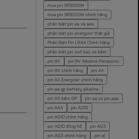
mua pin SR920SW
mua pin SR920SW chính hãng
phân biệt pin aa và aaa
phân biệt pin energizer thật giả
Phân Biệt Pin LR44 Chính Hãng
phân biệt pin oxit bạc và kiềm
pin 9V
pin 9V Alkaline Panasonic
pin 9V chính hãng
pin AA
pin AA Energizer chính hãng
pin aa gp battery alkaline
pin AA kiềm GP
pin aa vs pin aaa
pin AAA
pin AG10
pin AG10 chính hãng
pin AG10 đồng hồ
pin AG3
pin AG3 chính hãng
pin al