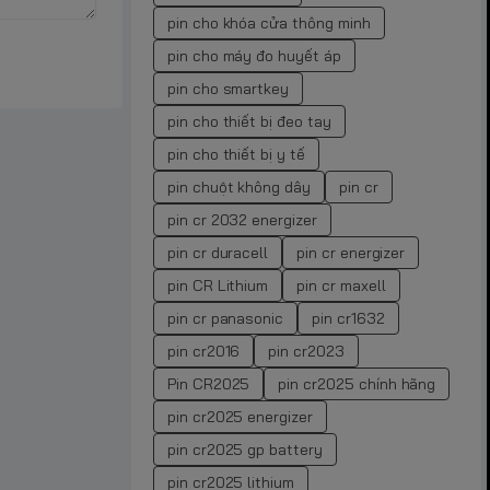
pin cho khóa cửa thông minh
pin cho máy đo huyết áp
pin cho smartkey
pin cho thiết bị đeo tay
pin cho thiết bị y tế
pin chuột không dây
pin cr
pin cr 2032 energizer
pin cr duracell
pin cr energizer
pin CR Lithium
pin cr maxell
pin cr panasonic
pin cr1632
pin cr2016
pin cr2023
Pin CR2025
pin cr2025 chính hãng
pin cr2025 energizer
pin cr2025 gp battery
pin cr2025 lithium