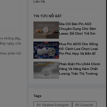
Liên Hệ
TIN TỨC NỔI BẬT
Địa Chỉ Bán Pin AG3
Chuyên Dụng Cho Đèn
Laser, Đồ Chơi Trẻ Em
cro không dây,
hằng ngày của
Mua Pin AG10 Cho Đồng
Hồ: Cách Lựa Chọn Loại
 theo phản hồi
Pin Phù Hợp Và Bền Bỉ
Phân Biệt Pin LR44 Chính
Hãng Và Hàng Kém Chất
Lượng Trên Thị Trường
Tags
9V Alkaline Energizer
9V Duracell