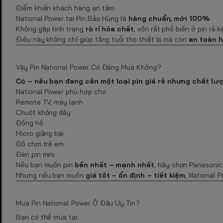
Điểm khiến khách hàng an tâm:
National Power tại Pin Bảo Hùng là
hàng chuẩn, mới 100%
Không gặp tình trạng
rò rỉ hóa chất
, vốn rất phổ biến ở pin rẻ
Điều này không chỉ giúp tăng tuổi thọ thiết bị mà còn
an toàn 
Vậy Pin National Power Có Đáng Mua Không?
Có – nếu bạn đang cần một loại pin giá rẻ nhưng chất lượ
National Power phù hợp cho:
Remote TV, máy lạnh
Chuột không dây
Đồng hồ
Micro giảng bài
Đồ chơi trẻ em
Đèn pin mini
Nếu bạn muốn pin
bền nhất – mạnh nhất
, hãy chọn Panasonic
Nhưng nếu bạn muốn
giá tốt – ổn định – tiết kiệm
, National 
Mua Pin National Power Ở Đâu Uy Tín?
Bạn có thể mua tại: